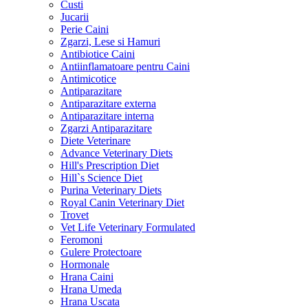
Custi
Jucarii
Perie Caini
Zgarzi, Lese si Hamuri
Antibiotice Caini
Antiinflamatoare pentru Caini
Antimicotice
Antiparazitare
Antiparazitare externa
Antiparazitare interna
Zgarzi Antiparazitare
Diete Veterinare
Advance Veterinary Diets
Hill's Prescription Diet
Hill`s Science Diet
Purina Veterinary Diets
Royal Canin Veterinary Diet
Trovet
Vet Life Veterinary Formulated
Feromoni
Gulere Protectoare
Hormonale
Hrana Caini
Hrana Umeda
Hrana Uscata