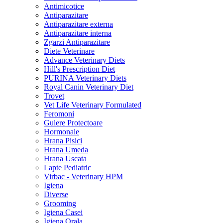
Antimicotice
Antiparazitare
Antiparazitare externa
Antiparazitare interna
Zgarzi Antiparazitare
Diete Veterinare
Advance Veterinary Diets
Hill's Prescription Diet
PURINA Veterinary Diets
Royal Canin Veterinary Diet
Trovet
Vet Life Veterinary Formulated
Feromoni
Gulere Protectoare
Hormonale
Hrana Pisici
Hrana Umeda
Hrana Uscata
Lapte Pediatric
Virbac - Veterinary HPM
Igiena
Diverse
Grooming
Igiena Casei
Igiena Orala