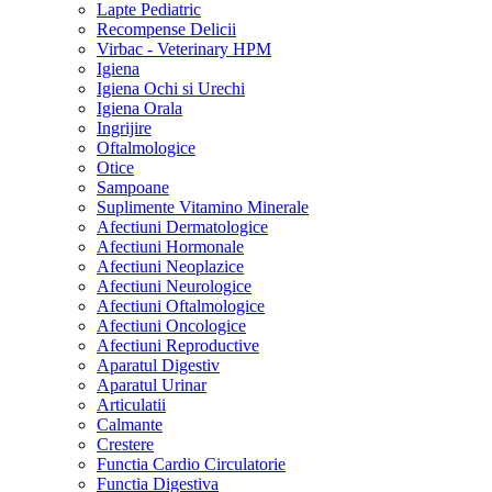
Lapte Pediatric
Recompense Delicii
Virbac - Veterinary HPM
Igiena
Igiena Ochi si Urechi
Igiena Orala
Ingrijire
Oftalmologice
Otice
Sampoane
Suplimente Vitamino Minerale
Afectiuni Dermatologice
Afectiuni Hormonale
Afectiuni Neoplazice
Afectiuni Neurologice
Afectiuni Oftalmologice
Afectiuni Oncologice
Afectiuni Reproductive
Aparatul Digestiv
Aparatul Urinar
Articulatii
Calmante
Crestere
Functia Cardio Circulatorie
Functia Digestiva