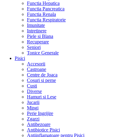
Functia Hepatica
Functia Pancreatica
Functia Renala
Functia Respiratorie
Imunitate
Intretinere
Piele si Blana
Recuperare
Seniori
Tonice Generale
Pisici
Accesorii
Castroane
Centre de Joaca
Cosuri si perne
Custi
Diverse
Hamuri si Lese
Jucarii
Mingi
Perie Ingrijire
Zgarzi
Antibezoare
Antibiotice Pisici
Antiinflamatoare pentru Pisici