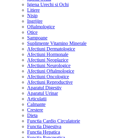
Igiena Urechi si Ochi
Litiere
Nisip
Ingrijire
Oftalmologice
Otice
Sampoane
Suplimente Vitamino Minerale
Afectiuni Dermatologice
Afectiuni Hormonale
Afectiuni Neoplazice
Afectiuni Neurologice
Afectiuni Oftalmologice
Afectiuni Oncologice
Afectiuni Reproductive
Aparatul Digestiv
Aparatul Urinar
Articulatii
Calmante
Crestere
Dieta
Functia Cardio Circulatorie
Functia Digestiva
Functia Hepatica
Functia Pancreatica