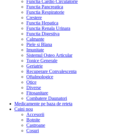
Functia Cardio Circulatorie
Functia Pancreatica
Functia Respiratorie
Crestere
Functia Hepatica
Functia Renala Urinara
Functia Digestiva
Calmante
Piele si Blana
Imunitate
Sistemul Osteo Articular
Tonice Generale
Geriatrie
Recuperare Convalescenta
Oftalmologice
Otice
Diverse
Fitosanitare
Combatere Daunatori
Medicamente pe baza de reteta
Caini
nou
Accesorii
Botnite
Castroane
Cosuri