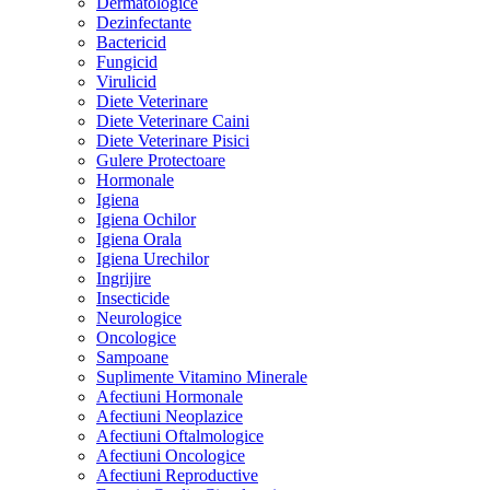
Dermatologice
Dezinfectante
Bactericid
Fungicid
Virulicid
Diete Veterinare
Diete Veterinare Caini
Diete Veterinare Pisici
Gulere Protectoare
Hormonale
Igiena
Igiena Ochilor
Igiena Orala
Igiena Urechilor
Ingrijire
Insecticide
Neurologice
Oncologice
Sampoane
Suplimente Vitamino Minerale
Afectiuni Hormonale
Afectiuni Neoplazice
Afectiuni Oftalmologice
Afectiuni Oncologice
Afectiuni Reproductive