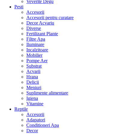
Veverite Degu
Pesti
Accesorii
Accesorii pentru curatare
Decor Acvariu
Diverse
Fertilizant Plante
Filtre Apa
Iluminare
Incalzitoare
Mobilier
Pompe Aer
Substrat
Acvarii
Hrana
Delicii
Meniuri
Suplimente alimentare
Igiena
Vitamine
Reptile
Accesorii
Adapatori
Conditioneri Apa
Decor