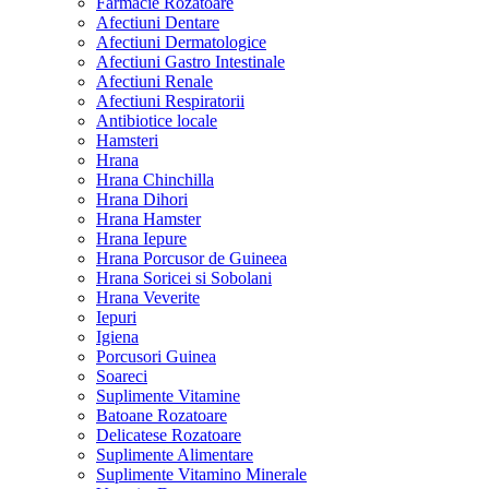
Farmacie Rozatoare
Afectiuni Dentare
Afectiuni Dermatologice
Afectiuni Gastro Intestinale
Afectiuni Renale
Afectiuni Respiratorii
Antibiotice locale
Hamsteri
Hrana
Hrana Chinchilla
Hrana Dihori
Hrana Hamster
Hrana Iepure
Hrana Porcusor de Guineea
Hrana Soricei si Sobolani
Hrana Veverite
Iepuri
Igiena
Porcusori Guinea
Soareci
Suplimente Vitamine
Batoane Rozatoare
Delicatese Rozatoare
Suplimente Alimentare
Suplimente Vitamino Minerale