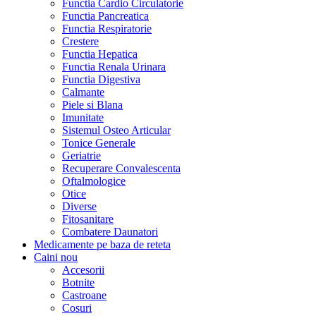
Functia Cardio Circulatorie
Functia Pancreatica
Functia Respiratorie
Crestere
Functia Hepatica
Functia Renala Urinara
Functia Digestiva
Calmante
Piele si Blana
Imunitate
Sistemul Osteo Articular
Tonice Generale
Geriatrie
Recuperare Convalescenta
Oftalmologice
Otice
Diverse
Fitosanitare
Combatere Daunatori
Medicamente pe baza de reteta
Caini
nou
Accesorii
Botnite
Castroane
Cosuri