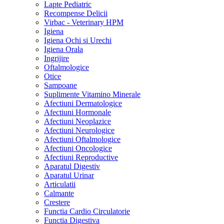
Lapte Pediatric
Recompense Delicii
Virbac - Veterinary HPM
Igiena
Igiena Ochi si Urechi
Igiena Orala
Ingrijire
Oftalmologice
Otice
Sampoane
Suplimente Vitamino Minerale
Afectiuni Dermatologice
Afectiuni Hormonale
Afectiuni Neoplazice
Afectiuni Neurologice
Afectiuni Oftalmologice
Afectiuni Oncologice
Afectiuni Reproductive
Aparatul Digestiv
Aparatul Urinar
Articulatii
Calmante
Crestere
Functia Cardio Circulatorie
Functia Digestiva