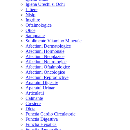
Igiena Urechi si Ochi
Litiere
Nisip
Ingrijire
Oftalmologice
Otice
Sampoane
Suplimente Vitamino Minerale
Afectiuni Dermatologice
Afectiuni Hormonale
Afectiuni Neoplazice
Afectiuni Neurologice
Afectiuni Oftalmologice
Afectiuni Oncologice
Afectiuni Reproductive
Aparatul Digestiv
Aparatul Urinar
Articulatii
Calmante
Crestere
Dieta
Functia Cardio Circulatorie
Functia Digestiva
Functia Hepatica
Functia Pancreatica