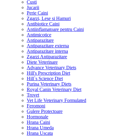
Custi
Jucarii
Perie Caini
Zgarzi, Lese si Hamuri
Antibiotice Caini
Antiinflamatoare pentru Caini
Antimicotice
Antiparazitare
Antiparazitare externa
Antiparazitare interna
Zgarzi Antiparazitare
Diete Veterinare
Advance Veterinary Diets
Hill's Prescription Diet
Hill`s Science Diet
Purina Veterinary Diets
Royal Canin Veterinary Diet
Trovet
Vet Life Veterinary Formulated
Feromoni
Gulere Protectoare
Hormonale
Hrana Caini
Hrana Umeda
Hrana Uscata