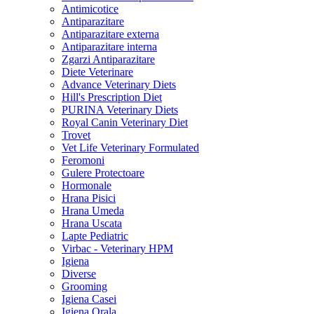
Antimicotice
Antiparazitare
Antiparazitare externa
Antiparazitare interna
Zgarzi Antiparazitare
Diete Veterinare
Advance Veterinary Diets
Hill's Prescription Diet
PURINA Veterinary Diets
Royal Canin Veterinary Diet
Trovet
Vet Life Veterinary Formulated
Feromoni
Gulere Protectoare
Hormonale
Hrana Pisici
Hrana Umeda
Hrana Uscata
Lapte Pediatric
Virbac - Veterinary HPM
Igiena
Diverse
Grooming
Igiena Casei
Igiena Orala