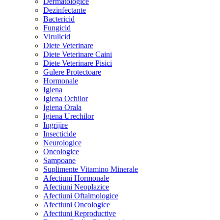
Dermatologice
Dezinfectante
Bactericid
Fungicid
Virulicid
Diete Veterinare
Diete Veterinare Caini
Diete Veterinare Pisici
Gulere Protectoare
Hormonale
Igiena
Igiena Ochilor
Igiena Orala
Igiena Urechilor
Ingrijire
Insecticide
Neurologice
Oncologice
Sampoane
Suplimente Vitamino Minerale
Afectiuni Hormonale
Afectiuni Neoplazice
Afectiuni Oftalmologice
Afectiuni Oncologice
Afectiuni Reproductive