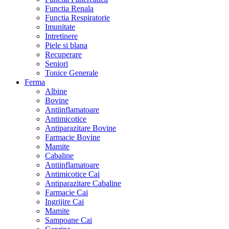
Functia Renala
Functia Respiratorie
Imunitate
Intretinere
Piele si blana
Recuperare
Seniori
Tonice Generale
Ferma
Albine
Bovine
Antiinflamatoare
Antimicotice
Antiparazitare Bovine
Farmacie Bovine
Mamite
Cabaline
Antiinflamatoare
Antimicotice Cai
Antiparazitare Cabaline
Farmacie Cai
Ingrijire Cai
Mamite
Sampoane Cai