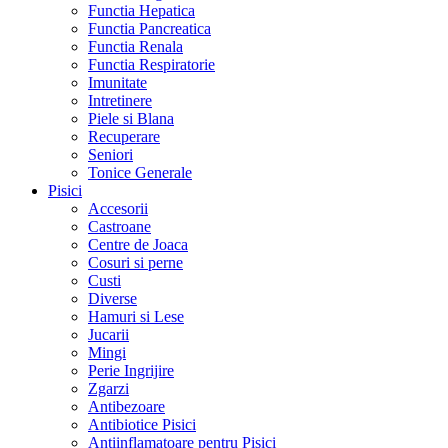
Functia Hepatica
Functia Pancreatica
Functia Renala
Functia Respiratorie
Imunitate
Intretinere
Piele si Blana
Recuperare
Seniori
Tonice Generale
Pisici
Accesorii
Castroane
Centre de Joaca
Cosuri si perne
Custi
Diverse
Hamuri si Lese
Jucarii
Mingi
Perie Ingrijire
Zgarzi
Antibezoare
Antibiotice Pisici
Antiinflamatoare pentru Pisici