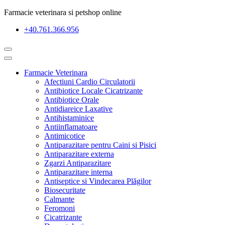
Farmacie veterinara si petshop online
+40.761.366.956
Farmacie Veterinara
Afectiuni Cardio Circulatorii
Antibiotice Locale Cicatrizante
Antibiotice Orale
Antidiareice Laxative
Antihistaminice
Antiinflamatoare
Antimicotice
Antiparazitare pentru Caini si Pisici
Antiparazitare externa
Zgarzi Antiparazitare
Antiparazitare interna
Antiseptice si Vindecarea Plăgilor
Biosecuritate
Calmante
Feromoni
Cicatrizante