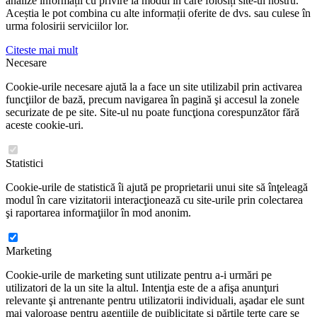
analize informații cu privire la modul în care folosiți site-ul nostru.
Aceștia le pot combina cu alte informații oferite de dvs. sau culese în
urma folosirii serviciilor lor.
Citeste mai mult
Necesare
Cookie-urile necesare ajută la a face un site utilizabil prin activarea
funcţiilor de bază, precum navigarea în pagină şi accesul la zonele
securizate de pe site. Site-ul nu poate funcţiona corespunzător fără
aceste cookie-uri.
Statistici
Cookie-urile de statistică îi ajută pe proprietarii unui site să înţeleagă
modul în care vizitatorii interacţionează cu site-urile prin colectarea
şi raportarea informaţiilor în mod anonim.
Marketing
Cookie-urile de marketing sunt utilizate pentru a-i urmări pe
utilizatori de la un site la altul. Intenţia este de a afişa anunţuri
relevante şi antrenante pentru utilizatorii individuali, aşadar ele sunt
mai valoroase pentru agenţiile de puiblicitate şi părţile terţe care se