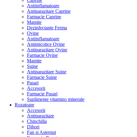
Caprine
Antiinflamatoare
Antiparazitare Caprine
Farmacie Caprine
Mamite
Dezinfectante Ferma
Ovine
Antiinflamatoare
Antimicotice Ovine
Antiparazitare Ovine
Farmacie Ovine
Mamite
Suine
Antiparazitare Suine
Farmacie Suine
Pasari
Accesorii
Farmacie Pasari
Suplimente vitamino minerale
Rozatoare
Accesorii
Antiparazitare
Chinchilla
Dihori
Fan si Asternut