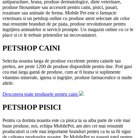
antiparazitare, hrana, produse dermatologice, diete veterinare,
produse fitosanitare sau accesorii pentru caini, pisici, pasari,
rozatoare sau animale de ferma. Mobile Pet este o farmacie
veterinara si un petshop online cu produse atent selectate ale celor
mai renumite branduri de pe piata, produse revolutionare pentru
ingrijirea animalelor si servicii prompte. Un magazin online cu ce le
place si ce le trebuie prietenilor tai necuvantatori.
PETSHOP CAINI
Selectia noastra larga de produse excelente pentru cainele tau
pretios, are peste 1200 de produse disponibile pentru tine. Poti gasi
cea mai larga gamă de produse, cum ar fi hrana si suplimente
vitamino minerale, igiena si ingrijire, produse farmaceutice si multe
altele.
Descopera toate produsele pentru caini
PETSHOP PISICI
Pentru ca dorinta noastra este ca pisica ta sa aiba parte de cele mai
bune produse, noi, echipa MobilePet, am ales cei mai renumiti
producatori si cele mai importante branduri pentru ca tu sa fii sigur
de calitatea produselor noastre. Pe MobilePet.ro gasesti totul pentru