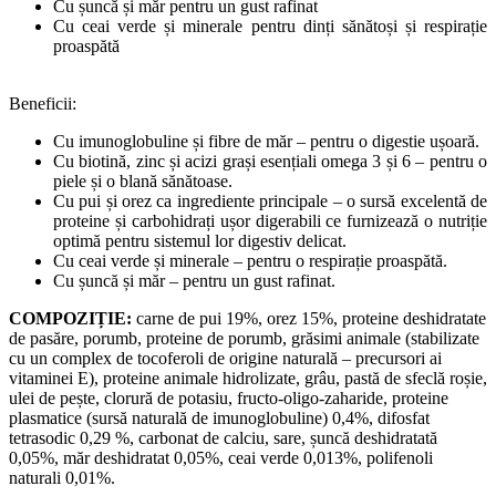
Cu șuncă și măr pentru un gust rafinat
Cu ceai verde și minerale pentru dinți sănătoși și respirație
proaspătă
Beneficii:
Cu imunoglobuline și fibre de măr – pentru o digestie ușoară.
Cu biotină, zinc și acizi grași esențiali omega 3 și 6 – pentru o
piele și o blană sănătoase.
Cu pui și orez ca ingrediente principale – o sursă excelentă de
proteine și carbohidrați ușor digerabili ce furnizează o nutriție
optimă pentru sistemul lor digestiv delicat.
Cu ceai verde și minerale – pentru o respirație proaspătă.
Cu șuncă și măr – pentru un gust rafinat.
COMPOZIȚIE:
carne de pui 19%, orez 15%, proteine deshidratate
de pasăre, porumb, proteine de porumb, grăsimi animale (stabilizate
cu un complex de tocoferoli de origine naturală – precursori ai
vitaminei E), proteine animale hidrolizate, grâu, pastă de sfeclă roșie,
ulei de pește, clorură de potasiu, fructo-oligo-zaharide, proteine
plasmatice (sursă naturală de imunoglobuline) 0,4%, difosfat
tetrasodic 0,29 %, carbonat de calciu, sare, șuncă deshidratată
0,05%, măr deshidratat 0,05%, ceai verde 0,013%, polifenoli
naturali 0,01%.