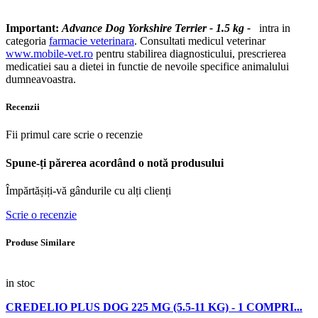
Important:
Advance Dog Yorkshire Terrier - 1.5 kg -
intra in
categoria
farmacie veterinara
. Consultati medicul veterinar
www.mobile-vet.ro
pentru stabilirea diagnosticului, prescrierea
medicatiei sau a dietei in functie de nevoile specifice animalului
dumneavoastra.
Recenzii
Fii primul care scrie o recenzie
Spune-ți părerea acordând o notă produsului
Împărtășiți-vă gândurile cu alți clienți
Scrie o recenzie
Produse Similare
in stoc
CREDELIO PLUS DOG 225 MG (5.5-11 KG) - 1 COMPRI...