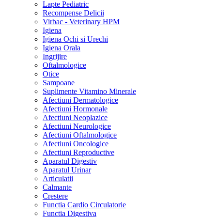
Lapte Pediatric
Recompense Delicii
Virbac - Veterinary HPM
Igiena
Igiena Ochi si Urechi
Igiena Orala
Ingrijire
Oftalmologice
Otice
Sampoane
Suplimente Vitamino Minerale
Afectiuni Dermatologice
Afectiuni Hormonale
Afectiuni Neoplazice
Afectiuni Neurologice
Afectiuni Oftalmologice
Afectiuni Oncologice
Afectiuni Reproductive
Aparatul Digestiv
Aparatul Urinar
Articulatii
Calmante
Crestere
Functia Cardio Circulatorie
Functia Digestiva