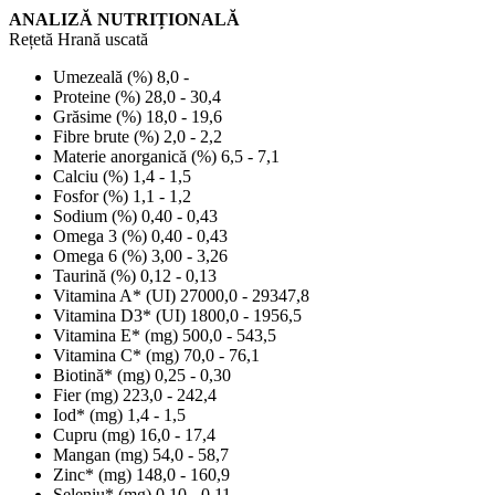
ANALIZĂ NUTRIȚIONALĂ
Rețetă Hrană uscată
Umezeală (%) 8,0 -
Proteine (%) 28,0 - 30,4
Grăsime (%) 18,0 - 19,6
Fibre brute (%) 2,0 - 2,2
Materie anorganică (%) 6,5 - 7,1
Calciu (%) 1,4 - 1,5
Fosfor (%) 1,1 - 1,2
Sodium (%) 0,40 - 0,43
Omega 3 (%) 0,40 - 0,43
Omega 6 (%) 3,00 - 3,26
Taurină (%) 0,12 - 0,13
Vitamina A* (UI) 27000,0 - 29347,8
Vitamina D3* (UI) 1800,0 - 1956,5
Vitamina E* (mg) 500,0 - 543,5
Vitamina C* (mg) 70,0 - 76,1
Biotină* (mg) 0,25 - 0,30
Fier (mg) 223,0 - 242,4
Iod* (mg) 1,4 - 1,5
Cupru (mg) 16,0 - 17,4
Mangan (mg) 54,0 - 58,7
Zinc* (mg) 148,0 - 160,9
Seleniu* (mg) 0,10 - 0,11