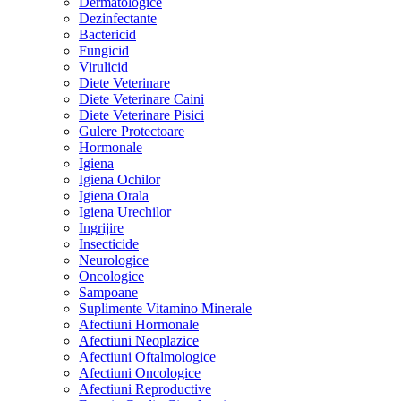
Dermatologice
Dezinfectante
Bactericid
Fungicid
Virulicid
Diete Veterinare
Diete Veterinare Caini
Diete Veterinare Pisici
Gulere Protectoare
Hormonale
Igiena
Igiena Ochilor
Igiena Orala
Igiena Urechilor
Ingrijire
Insecticide
Neurologice
Oncologice
Sampoane
Suplimente Vitamino Minerale
Afectiuni Hormonale
Afectiuni Neoplazice
Afectiuni Oftalmologice
Afectiuni Oncologice
Afectiuni Reproductive