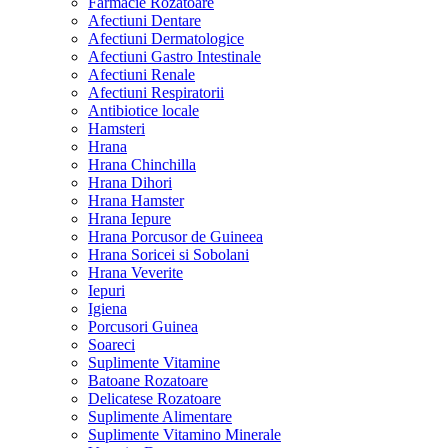
Farmacie Rozatoare
Afectiuni Dentare
Afectiuni Dermatologice
Afectiuni Gastro Intestinale
Afectiuni Renale
Afectiuni Respiratorii
Antibiotice locale
Hamsteri
Hrana
Hrana Chinchilla
Hrana Dihori
Hrana Hamster
Hrana Iepure
Hrana Porcusor de Guineea
Hrana Soricei si Sobolani
Hrana Veverite
Iepuri
Igiena
Porcusori Guinea
Soareci
Suplimente Vitamine
Batoane Rozatoare
Delicatese Rozatoare
Suplimente Alimentare
Suplimente Vitamino Minerale