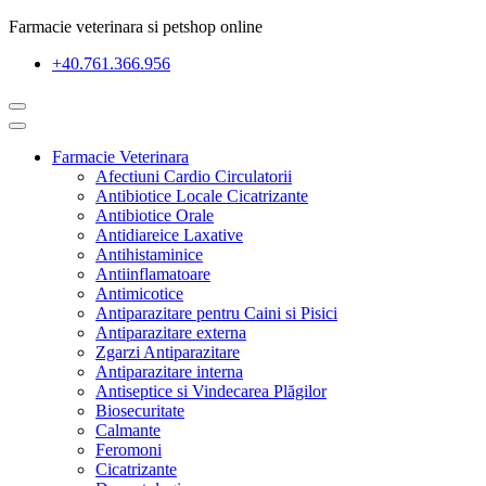
Farmacie veterinara si petshop online
+40.761.366.956
Farmacie Veterinara
Afectiuni Cardio Circulatorii
Antibiotice Locale Cicatrizante
Antibiotice Orale
Antidiareice Laxative
Antihistaminice
Antiinflamatoare
Antimicotice
Antiparazitare pentru Caini si Pisici
Antiparazitare externa
Zgarzi Antiparazitare
Antiparazitare interna
Antiseptice si Vindecarea Plăgilor
Biosecuritate
Calmante
Feromoni
Cicatrizante