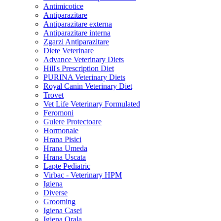
Antimicotice
Antiparazitare
Antiparazitare externa
Antiparazitare interna
Zgarzi Antiparazitare
Diete Veterinare
Advance Veterinary Diets
Hill's Prescription Diet
PURINA Veterinary Diets
Royal Canin Veterinary Diet
Trovet
Vet Life Veterinary Formulated
Feromoni
Gulere Protectoare
Hormonale
Hrana Pisici
Hrana Umeda
Hrana Uscata
Lapte Pediatric
Virbac - Veterinary HPM
Igiena
Diverse
Grooming
Igiena Casei
Igiena Orala