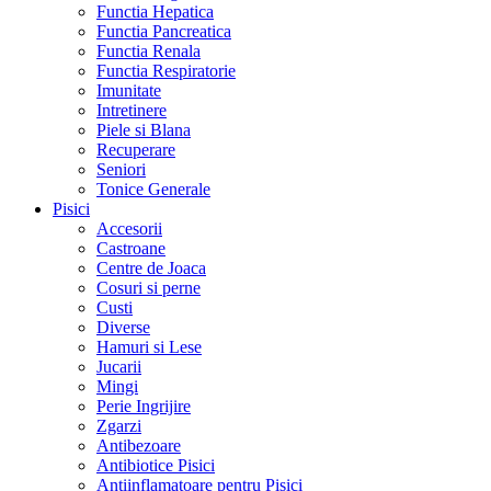
Functia Hepatica
Functia Pancreatica
Functia Renala
Functia Respiratorie
Imunitate
Intretinere
Piele si Blana
Recuperare
Seniori
Tonice Generale
Pisici
Accesorii
Castroane
Centre de Joaca
Cosuri si perne
Custi
Diverse
Hamuri si Lese
Jucarii
Mingi
Perie Ingrijire
Zgarzi
Antibezoare
Antibiotice Pisici
Antiinflamatoare pentru Pisici