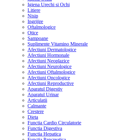
Igiena Urechi si Ochi
Litiere
Nisip
Ingrijire
Oftalmologice
Otice
Sampoane
Suplimente Vitamino Minerale
Afectiuni Dermatologice
Afectiuni Hormonale
Afectiuni Neoplazice
Afectiuni Neurologice
Afectiuni Oftalmologice
Afectiuni Oncologice
Afectiuni Reproductive
Aparatul Digestiv
Aparatul Urinar
Articulatii
Calmante
Crestere
Dieta
Functia Cardio Circulatorie
Functia Digestiva
Functia Hepatica
Functia Pancreatica