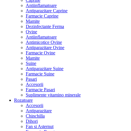
Caprine
Antiinflamatoare
Antiparazitare Caprine
Farmacie Caprine
Mamite
Dezinfectante Ferma
Ovine
Antiinflamatoare
Antimicotice Ovine
Antiparazitare Ovine
Farmacie Ovine
Mamite
Suine
Antiparazitare Suine
Farmacie Suine
Pasari
Accesorii
Farmacie Pasari
Suplimente vitamino minerale
Rozatoare
Accesorii
Antiparazitare
Chinchilla
Dihori
Fan si Asternut