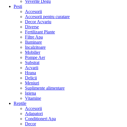
Veverite Degu
Pesti
Accesorii
Accesorii pentru curatare
Decor Acvariu
Diverse
Fertilizant Plante
Filtre Apa
Iluminare
Incalzitoare
Mobilier
Pompe Aer
Substrat
Acvarii
Hrana
Delicii
Meniuri
Suplimente alimentare
Igiena
Vitamine
Reptile
Accesorii
Adapatori
Conditioneri Apa
Decor