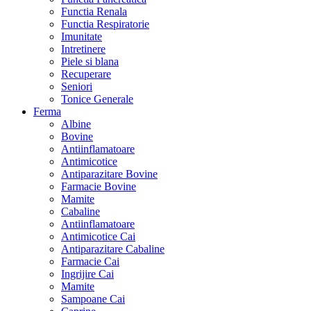
Functia Renala
Functia Respiratorie
Imunitate
Intretinere
Piele si blana
Recuperare
Seniori
Tonice Generale
Ferma
Albine
Bovine
Antiinflamatoare
Antimicotice
Antiparazitare Bovine
Farmacie Bovine
Mamite
Cabaline
Antiinflamatoare
Antimicotice Cai
Antiparazitare Cabaline
Farmacie Cai
Ingrijire Cai
Mamite
Sampoane Cai