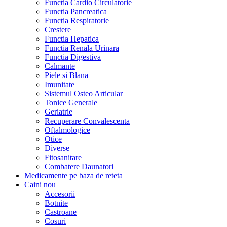
Functia Cardio Circulatorie
Functia Pancreatica
Functia Respiratorie
Crestere
Functia Hepatica
Functia Renala Urinara
Functia Digestiva
Calmante
Piele si Blana
Imunitate
Sistemul Osteo Articular
Tonice Generale
Geriatrie
Recuperare Convalescenta
Oftalmologice
Otice
Diverse
Fitosanitare
Combatere Daunatori
Medicamente pe baza de reteta
Caini
nou
Accesorii
Botnite
Castroane
Cosuri