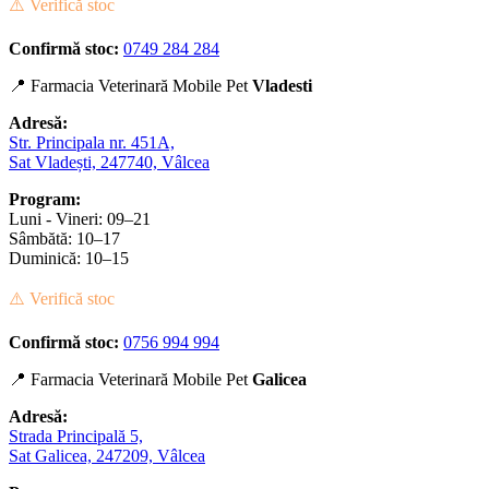
⚠️ Verifică stoc
Confirmă stoc:
0749 284 284
📍 Farmacia Veterinară Mobile Pet
Vladesti
Adresă:
Str. Principala nr. 451A,
Sat Vladești, 247740, Vâlcea
Program:
Luni - Vineri: 09–21
Sâmbătă: 10–17
Duminică: 10–15
⚠️ Verifică stoc
Confirmă stoc:
0756 994 994
📍 Farmacia Veterinară Mobile Pet
Galicea
Adresă:
Strada Principală 5,
Sat Galicea, 247209, Vâlcea