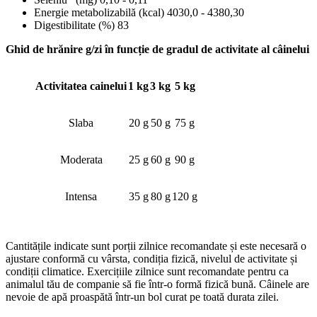
Energie metabolizabilă (kcal) 4030,0 - 4380,30
Digestibilitate (%) 83
Ghid de hrănire g/zi în funcție de gradul de activitate al câinelui
Activitatea cainelui
1 kg
3 kg
5 kg
Slaba
20 g
50 g
75 g
Moderata
25 g
60 g
90 g
Intensa
35 g
80 g
120 g
Cantitățile indicate sunt porții zilnice recomandate și este necesară o
ajustare conformă cu vârsta, condiția fizică, nivelul de activitate și
condiții climatice. Exercițiile zilnice sunt recomandate pentru ca
animalul tău de companie să fie într-o formă fizică bună. Câinele are
nevoie de apă proaspătă într-un bol curat pe toată durata zilei.