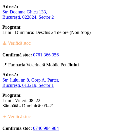
Adresă:
Str. Doamna Ghica 133,
București, 022824, Sector 2
Program:
Luni - Duminică: Deschis 24 de ore (Non-Stop)
⚠️ Verifică stoc
Confirmă stoc:
0761 366 956
📍 Farmacia Veterinară Mobile Pet
Jiului
Adresă:
Str. Jiului nr. 8, Corp A, Parter,
București, 013219, Sector 1
Program:
Luni - Vineri: 08–22
Sâmbătă - Duminică: 09–21
⚠️ Verifică stoc
Confirmă stoc:
0746 984 984