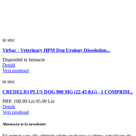
in stoc
Virbac - Veterinary HPM Dog Urology Dissolution...
Disponibil in farmacie
Detalii
Vezi produsul
in stoc
CREDELIO PLUS DOG 900 MG (22-45 KG) - 1 COMPRIM...
PRP:
108.
99
Lei
95.
99
Lei
Detalii
Vezi produsul
Aboneaza-te la newsletter
Fii primul care afla ultimele oferte exclusive și ultima actualizare de