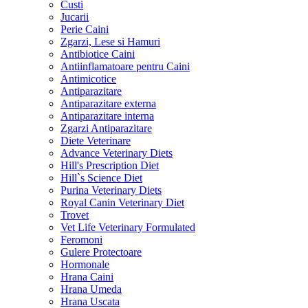
Custi
Jucarii
Perie Caini
Zgarzi, Lese si Hamuri
Antibiotice Caini
Antiinflamatoare pentru Caini
Antimicotice
Antiparazitare
Antiparazitare externa
Antiparazitare interna
Zgarzi Antiparazitare
Diete Veterinare
Advance Veterinary Diets
Hill's Prescription Diet
Hill`s Science Diet
Purina Veterinary Diets
Royal Canin Veterinary Diet
Trovet
Vet Life Veterinary Formulated
Feromoni
Gulere Protectoare
Hormonale
Hrana Caini
Hrana Umeda
Hrana Uscata