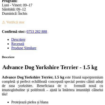
Program:
Luni - Vineri: 09–17
Sâmbătă: 09–12
Duminică: Închis
⚠️ Verifică stoc
Confirmă stoc:
0753 282 888
Descriere
Recenzii
Produse Similare
Descriere
Advance Dog Yorkshire Terrier - 1.5 kg
Advance Dog Yorkshire Terrier, 1.5 kg
este Hrană superpremium
completă și perfect echilibrată concepută special pentru câinii aduți
de rasa yorkshire. Beneficiaza de o formulă nouă cu
imunoglobuline și polifenoli – ajută la întărirea imunității câinelui
tău!
Protejează pielea și blana