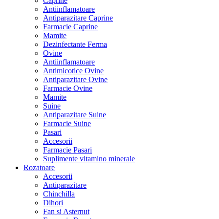
Caprine
Antiinflamatoare
Antiparazitare Caprine
Farmacie Caprine
Mamite
Dezinfectante Ferma
Ovine
Antiinflamatoare
Antimicotice Ovine
Antiparazitare Ovine
Farmacie Ovine
Mamite
Suine
Antiparazitare Suine
Farmacie Suine
Pasari
Accesorii
Farmacie Pasari
Suplimente vitamino minerale
Rozatoare
Accesorii
Antiparazitare
Chinchilla
Dihori
Fan si Asternut