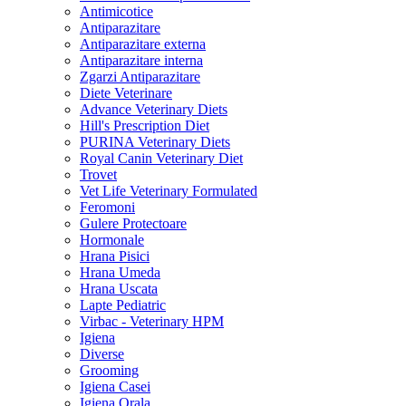
Antimicotice
Antiparazitare
Antiparazitare externa
Antiparazitare interna
Zgarzi Antiparazitare
Diete Veterinare
Advance Veterinary Diets
Hill's Prescription Diet
PURINA Veterinary Diets
Royal Canin Veterinary Diet
Trovet
Vet Life Veterinary Formulated
Feromoni
Gulere Protectoare
Hormonale
Hrana Pisici
Hrana Umeda
Hrana Uscata
Lapte Pediatric
Virbac - Veterinary HPM
Igiena
Diverse
Grooming
Igiena Casei
Igiena Orala