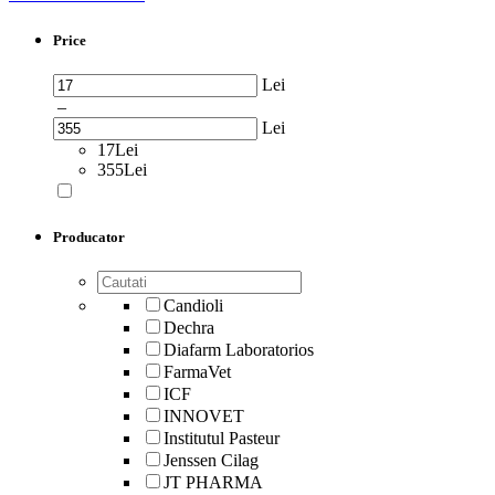
Price
Lei
–
Lei
17Lei
355Lei
Producator
Candioli
Dechra
Diafarm Laboratorios
FarmaVet
ICF
INNOVET
Institutul Pasteur
Jenssen Cilag
JT PHARMA