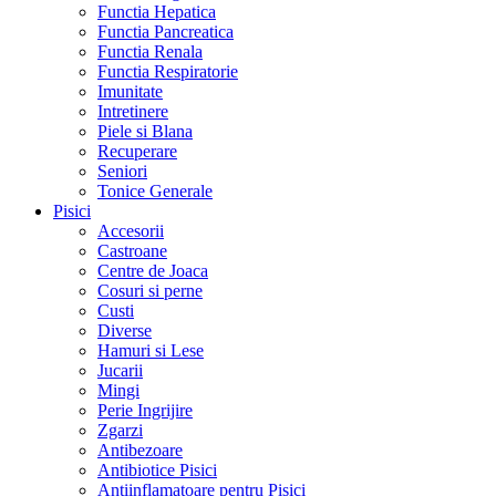
Functia Hepatica
Functia Pancreatica
Functia Renala
Functia Respiratorie
Imunitate
Intretinere
Piele si Blana
Recuperare
Seniori
Tonice Generale
Pisici
Accesorii
Castroane
Centre de Joaca
Cosuri si perne
Custi
Diverse
Hamuri si Lese
Jucarii
Mingi
Perie Ingrijire
Zgarzi
Antibezoare
Antibiotice Pisici
Antiinflamatoare pentru Pisici