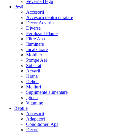
Veverite Degu
Pesti
Accesorii
Accesorii pentru curatare
Decor Acvariu
Diverse
Fertilizant Plante
Filtre Apa
Iluminare
Incalzitoare
Mobilier
Pompe Aer
Substrat
Acvarii
Hrana
Delicii
Meniuri
Suplimente alimentare
Igiena
Vitamine
Reptile
Accesorii
Adapatori
Conditioneri Apa
Decor