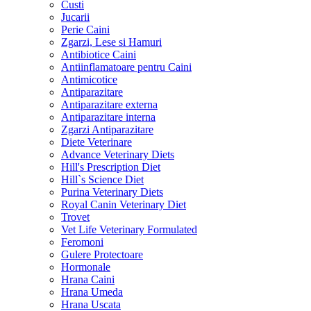
Custi
Jucarii
Perie Caini
Zgarzi, Lese si Hamuri
Antibiotice Caini
Antiinflamatoare pentru Caini
Antimicotice
Antiparazitare
Antiparazitare externa
Antiparazitare interna
Zgarzi Antiparazitare
Diete Veterinare
Advance Veterinary Diets
Hill's Prescription Diet
Hill`s Science Diet
Purina Veterinary Diets
Royal Canin Veterinary Diet
Trovet
Vet Life Veterinary Formulated
Feromoni
Gulere Protectoare
Hormonale
Hrana Caini
Hrana Umeda
Hrana Uscata