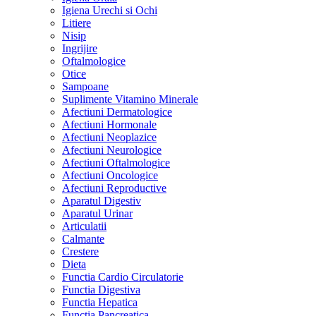
Igiena Urechi si Ochi
Litiere
Nisip
Ingrijire
Oftalmologice
Otice
Sampoane
Suplimente Vitamino Minerale
Afectiuni Dermatologice
Afectiuni Hormonale
Afectiuni Neoplazice
Afectiuni Neurologice
Afectiuni Oftalmologice
Afectiuni Oncologice
Afectiuni Reproductive
Aparatul Digestiv
Aparatul Urinar
Articulatii
Calmante
Crestere
Dieta
Functia Cardio Circulatorie
Functia Digestiva
Functia Hepatica
Functia Pancreatica