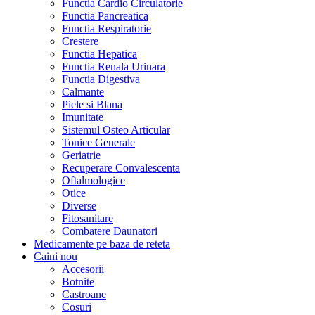
Functia Cardio Circulatorie
Functia Pancreatica
Functia Respiratorie
Crestere
Functia Hepatica
Functia Renala Urinara
Functia Digestiva
Calmante
Piele si Blana
Imunitate
Sistemul Osteo Articular
Tonice Generale
Geriatrie
Recuperare Convalescenta
Oftalmologice
Otice
Diverse
Fitosanitare
Combatere Daunatori
Medicamente pe baza de reteta
Caini
nou
Accesorii
Botnite
Castroane
Cosuri