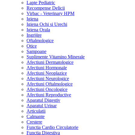
Lapte Pediatric
Recompense Delicii
Virbac - Veterinary HPM
Igiena
Igiena Ochi si Urechi
Igiena Orala
Ingrijire
Oftalmologice
Otice
Sampoane
Suplimente Vitamino Minerale
Afectiuni Dermatologice
Afectiuni Hormonale
Afectiuni Neoplazice
Afectiuni Neurologice
Afectiuni Oftalmologice
Afectiuni Oncologice
Afectiuni Reproductive
Aparatul Digestiv
Aparatul Urinar
Articulatii
Calmante
Crestere
Functia Cardio Circulatorie
Functia Digestiva