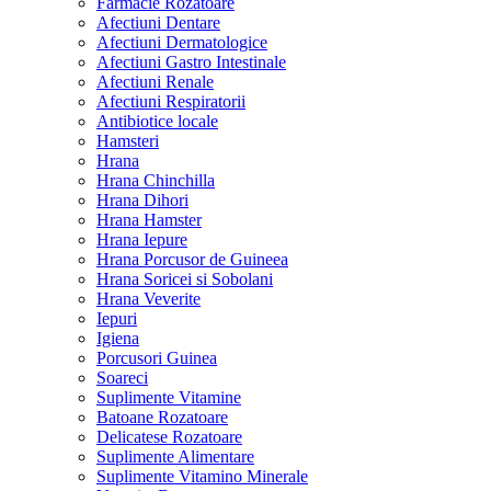
Farmacie Rozatoare
Afectiuni Dentare
Afectiuni Dermatologice
Afectiuni Gastro Intestinale
Afectiuni Renale
Afectiuni Respiratorii
Antibiotice locale
Hamsteri
Hrana
Hrana Chinchilla
Hrana Dihori
Hrana Hamster
Hrana Iepure
Hrana Porcusor de Guineea
Hrana Soricei si Sobolani
Hrana Veverite
Iepuri
Igiena
Porcusori Guinea
Soareci
Suplimente Vitamine
Batoane Rozatoare
Delicatese Rozatoare
Suplimente Alimentare
Suplimente Vitamino Minerale