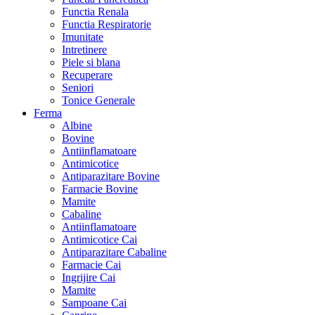
Functia Renala
Functia Respiratorie
Imunitate
Intretinere
Piele si blana
Recuperare
Seniori
Tonice Generale
Ferma
Albine
Bovine
Antiinflamatoare
Antimicotice
Antiparazitare Bovine
Farmacie Bovine
Mamite
Cabaline
Antiinflamatoare
Antimicotice Cai
Antiparazitare Cabaline
Farmacie Cai
Ingrijire Cai
Mamite
Sampoane Cai