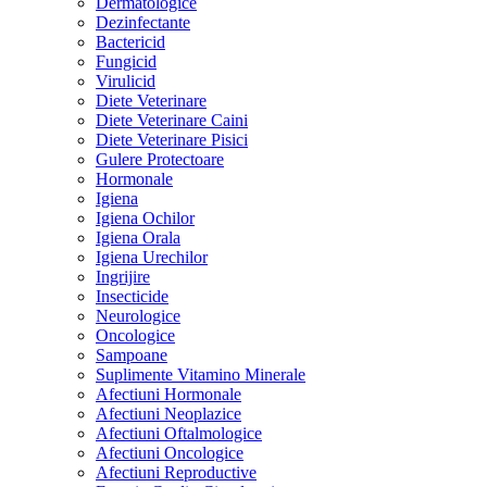
Dermatologice
Dezinfectante
Bactericid
Fungicid
Virulicid
Diete Veterinare
Diete Veterinare Caini
Diete Veterinare Pisici
Gulere Protectoare
Hormonale
Igiena
Igiena Ochilor
Igiena Orala
Igiena Urechilor
Ingrijire
Insecticide
Neurologice
Oncologice
Sampoane
Suplimente Vitamino Minerale
Afectiuni Hormonale
Afectiuni Neoplazice
Afectiuni Oftalmologice
Afectiuni Oncologice
Afectiuni Reproductive