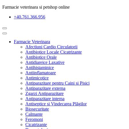
Farmacie veterinara si petshop online
+40.761.366.956
Farmacie Veterinara
Afectiuni Cardio Circulatorii
Antibiotice Locale Cicatrizante
Antibiotice Orale
Antidiareice Laxative
Antihistaminice
Antiinflamatoare
Antimicotice
Antiparazitare pentru Caini si Pisici
Antiparazitare externa
Zgarzi Antiparazitare
Antiparazitare interna
Antiseptice si Vindecarea Plăgilor
Biosecuritate
Calmante
Feromoni
Cicatrizante