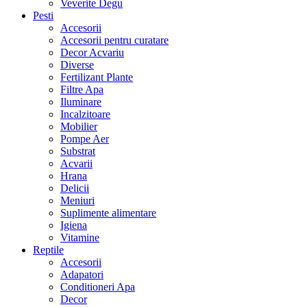
Veverite Degu
Pesti
Accesorii
Accesorii pentru curatare
Decor Acvariu
Diverse
Fertilizant Plante
Filtre Apa
Iluminare
Incalzitoare
Mobilier
Pompe Aer
Substrat
Acvarii
Hrana
Delicii
Meniuri
Suplimente alimentare
Igiena
Vitamine
Reptile
Accesorii
Adapatori
Conditioneri Apa
Decor