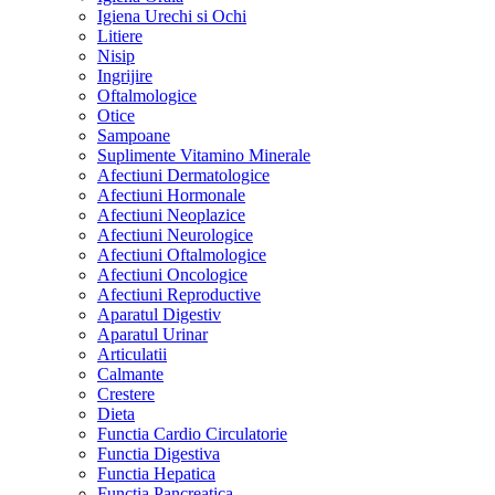
Igiena Urechi si Ochi
Litiere
Nisip
Ingrijire
Oftalmologice
Otice
Sampoane
Suplimente Vitamino Minerale
Afectiuni Dermatologice
Afectiuni Hormonale
Afectiuni Neoplazice
Afectiuni Neurologice
Afectiuni Oftalmologice
Afectiuni Oncologice
Afectiuni Reproductive
Aparatul Digestiv
Aparatul Urinar
Articulatii
Calmante
Crestere
Dieta
Functia Cardio Circulatorie
Functia Digestiva
Functia Hepatica
Functia Pancreatica