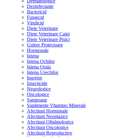
Dermatologice
Dezinfectante
Bactericid
Fungicid
Virulicid
Diete Veterinare
Diete Veterinare Caini
Diete Veterinare Pisici
Gulere Protectoare
Hormonale
Igiena
Igiena Ochilor
Igiena Orala
Igiena Urechilor
Ingrijire
Insecticide
Neurologice
Oncologice
Sampoane
Suplimente Vitamino Minerale
Afectiuni Hormonale
Afectiuni Neoplazice
Afectiuni Oftalmologice
Afectiuni Oncologice
Afectiuni Reproductive