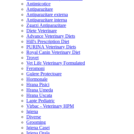
Antimicotice
Antiparazitare
Antiparazitare externa
Antiparazitare interna
Zgarzi Antiparazitare
Diete Veterinare
Advance Veterinary Diets
Hill's Prescription Diet
PURINA Veterinary Diets
Royal Canin Veterinary Diet
Trovet
Vet Life Veterinary Formulated
Feromoni
Gulere Protectoare
Hormonale
Hrana Pisici
Hrana Umeda
Hrana Uscata
Lapte Pediatric
Virbac - Veterinary HPM
Igiena
Diverse
Grooming
Igiena Casei
Igiena Orala