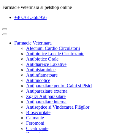
Farmacie veterinara si petshop online
+40.761.366.956
Farmacie Veterinara
Afectiuni Cardio Circulatorii
Antibiotice Locale Cicatrizante
Antibiotice Orale
Antidiareice Laxative
Antihistaminice
Antiinflamatoare
Antimicotice
Antiparazitare pentru Caini si Pisici
Antiparazitare externa
Zgarzi Antiparazitare
Antiparazitare interna
Antiseptice si Vindecarea Plăgilor
Biosecuritate
Calmante
Feromoni
Cicatrizante