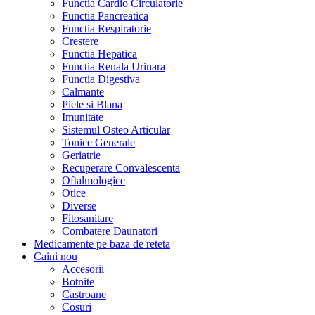
Functia Cardio Circulatorie
Functia Pancreatica
Functia Respiratorie
Crestere
Functia Hepatica
Functia Renala Urinara
Functia Digestiva
Calmante
Piele si Blana
Imunitate
Sistemul Osteo Articular
Tonice Generale
Geriatrie
Recuperare Convalescenta
Oftalmologice
Otice
Diverse
Fitosanitare
Combatere Daunatori
Medicamente pe baza de reteta
Caini
nou
Accesorii
Botnite
Castroane
Cosuri