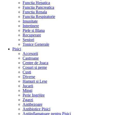
Functia Hepatica
Functia Pancreatica
Functia Renala
Functia Respiratorie
Imunitate
Intretinere
Piele si Blana
Recuperare
Seniori
Tonice Generale
Pisici
Accesorii
Castroane
Centre de Joaca
Cosuri si perne
Custi
Diverse
Hamuri si Lese
Jucarii
Mingi
Perie Ingrijire
Zgarzi
Antibezoare
Antibiotice Pisici
Antiinflamatoare pentru Pisici