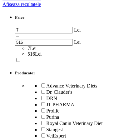
Afiseaza rezultatele
Price
Lei
–
Lei
7Lei
516Lei
Producator
Advance Veterinary Diets
Dr. Clauder's
DRN
JT PHARMA
Prolife
Purina
Royal Canin Veterinary Diet
Stangest
VetExpert