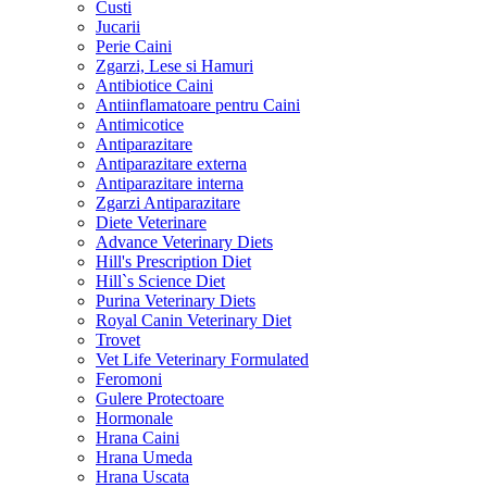
Custi
Jucarii
Perie Caini
Zgarzi, Lese si Hamuri
Antibiotice Caini
Antiinflamatoare pentru Caini
Antimicotice
Antiparazitare
Antiparazitare externa
Antiparazitare interna
Zgarzi Antiparazitare
Diete Veterinare
Advance Veterinary Diets
Hill's Prescription Diet
Hill`s Science Diet
Purina Veterinary Diets
Royal Canin Veterinary Diet
Trovet
Vet Life Veterinary Formulated
Feromoni
Gulere Protectoare
Hormonale
Hrana Caini
Hrana Umeda
Hrana Uscata