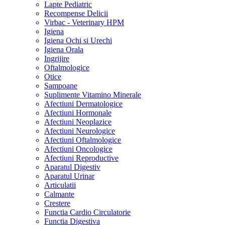
Lapte Pediatric
Recompense Delicii
Virbac - Veterinary HPM
Igiena
Igiena Ochi si Urechi
Igiena Orala
Ingrijire
Oftalmologice
Otice
Sampoane
Suplimente Vitamino Minerale
Afectiuni Dermatologice
Afectiuni Hormonale
Afectiuni Neoplazice
Afectiuni Neurologice
Afectiuni Oftalmologice
Afectiuni Oncologice
Afectiuni Reproductive
Aparatul Digestiv
Aparatul Urinar
Articulatii
Calmante
Crestere
Functia Cardio Circulatorie
Functia Digestiva