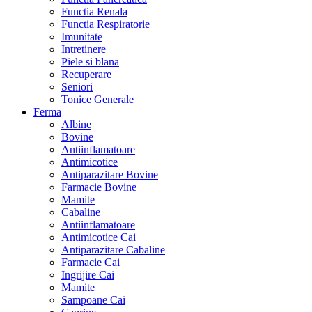
Functia Renala
Functia Respiratorie
Imunitate
Intretinere
Piele si blana
Recuperare
Seniori
Tonice Generale
Ferma
Albine
Bovine
Antiinflamatoare
Antimicotice
Antiparazitare Bovine
Farmacie Bovine
Mamite
Cabaline
Antiinflamatoare
Antimicotice Cai
Antiparazitare Cabaline
Farmacie Cai
Ingrijire Cai
Mamite
Sampoane Cai