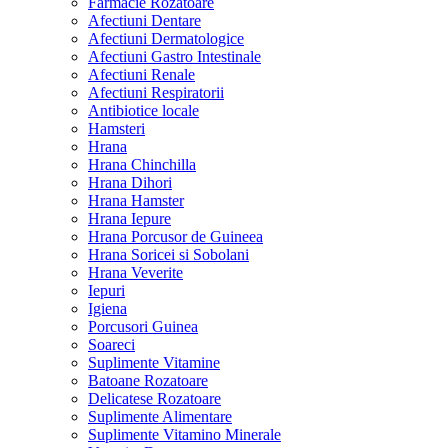
Farmacie Rozatoare
Afectiuni Dentare
Afectiuni Dermatologice
Afectiuni Gastro Intestinale
Afectiuni Renale
Afectiuni Respiratorii
Antibiotice locale
Hamsteri
Hrana
Hrana Chinchilla
Hrana Dihori
Hrana Hamster
Hrana Iepure
Hrana Porcusor de Guineea
Hrana Soricei si Sobolani
Hrana Veverite
Iepuri
Igiena
Porcusori Guinea
Soareci
Suplimente Vitamine
Batoane Rozatoare
Delicatese Rozatoare
Suplimente Alimentare
Suplimente Vitamino Minerale