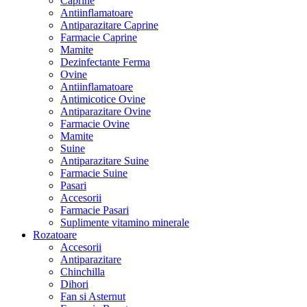
Caprine
Antiinflamatoare
Antiparazitare Caprine
Farmacie Caprine
Mamite
Dezinfectante Ferma
Ovine
Antiinflamatoare
Antimicotice Ovine
Antiparazitare Ovine
Farmacie Ovine
Mamite
Suine
Antiparazitare Suine
Farmacie Suine
Pasari
Accesorii
Farmacie Pasari
Suplimente vitamino minerale
Rozatoare
Accesorii
Antiparazitare
Chinchilla
Dihori
Fan si Asternut