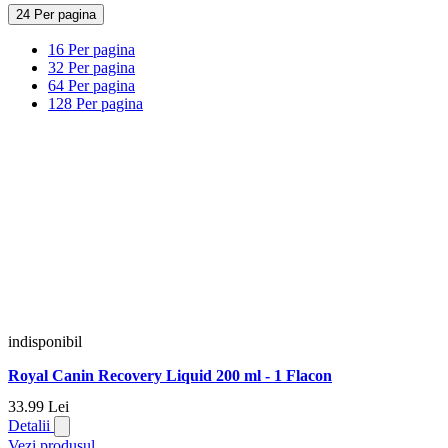
24 Per pagina
16 Per pagina
32 Per pagina
64 Per pagina
128 Per pagina
indisponibil
Royal Canin Recovery Liquid 200 ml - 1 Flacon
33.
99
Lei
Detalii
Vezi produsul