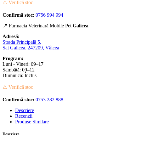
⚠️ Verifică stoc
Confirmă stoc:
0756 994 994
📍 Farmacia Veterinară Mobile Pet
Galicea
Adresă:
Strada Principală 5,
Sat Galicea, 247209, Vâlcea
Program:
Luni - Vineri: 09–17
Sâmbătă: 09–12
Duminică: Închis
⚠️ Verifică stoc
Confirmă stoc:
0753 282 888
Descriere
Recenzii
Produse Similare
Descriere