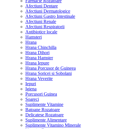
Farmacie Rozatoare
Afectiuni Dentare
Afectiuni Dermatologice
Afectiuni Gastro Intestinale
Afectiuni Renale
Afectiuni Respiratorii
Antibiotice locale
Hamsteri
Hrana
Hrana Chinchilla
Hrana Dihori
Hrana Hamster
Hrana Iepure
Hrana Porcusor de Guineea
Hrana Soricei si Sobolani
Hrana Veverite
Iepuri
Igiena
Porcusori Guinea
Soareci
Suplimente Vitamine
Batoane Rozatoare
Delicatese Rozatoare
Suplimente Alimentare
Suplimente Vitamino Minerale