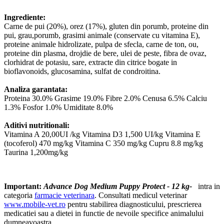
Ingrediente:
Carne de pui (20%), orez (17%), gluten din porumb, proteine din
pui, grau,porumb, grasimi animale (conservate cu vitamina E),
proteine animale hidrolizate, pulpa de sfecla, carne de ton, ou,
proteine din plasma, drojdie de bere, ulei de peste, fibra de ovaz,
clorhidrat de potasiu, sare, extracte din citrice bogate in
bioflavonoids, glucosamina, sulfat de condroitina.
Analiza garantata:
Proteina 30.0% Grasime 19.0% Fibre 2.0% Cenusa 6.5% Calciu
1.3% Fosfor 1.0% Umiditate 8.0%
Aditivi nutritionali:
Vitamina A 20,00UI /kg Vitamina D3 1,500 UI/kg Vitamina E
(tocoferol) 470 mg/kg Vitamina C 350 mg/kg Cupru 8.8 mg/kg
Taurina 1,200mg/kg
Important:
Advance Dog Medium Puppy Protect - 12 kg-
intra in
categoria
farmacie veterinara
. Consultati medicul veterinar
www.mobile-vet.ro
pentru stabilirea diagnosticului, prescrierea
medicatiei sau a dietei in functie de nevoile specifice animalului
dumneavoastra.