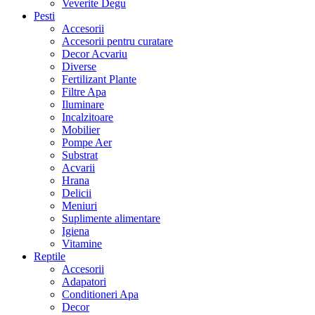
Veverite Degu
Pesti
Accesorii
Accesorii pentru curatare
Decor Acvariu
Diverse
Fertilizant Plante
Filtre Apa
Iluminare
Incalzitoare
Mobilier
Pompe Aer
Substrat
Acvarii
Hrana
Delicii
Meniuri
Suplimente alimentare
Igiena
Vitamine
Reptile
Accesorii
Adapatori
Conditioneri Apa
Decor