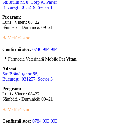
Str. Jiului nr. 8, Corp A, Parter,
București, 013219, Sector 1
Program:
Luni - Vineri: 08–22
Sâmbătă - Duminică: 09–21
⚠️ Verifică stoc
Confirmă stoc:
0746 984 984
📍 Farmacia Veterinară Mobile Pet
Vitan
Adresă:
Str. Brânduşelor 66,
București, 031257, Sector 3
Program:
Luni - Vineri: 08–22
Sâmbătă - Duminică: 09–21
⚠️ Verifică stoc
Confirmă stoc:
0784 993 993