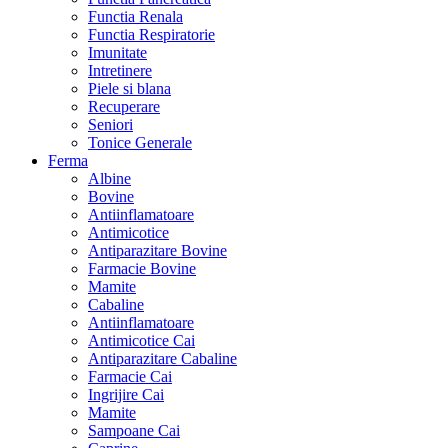
Functia Renala
Functia Respiratorie
Imunitate
Intretinere
Piele si blana
Recuperare
Seniori
Tonice Generale
Ferma
Albine
Bovine
Antiinflamatoare
Antimicotice
Antiparazitare Bovine
Farmacie Bovine
Mamite
Cabaline
Antiinflamatoare
Antimicotice Cai
Antiparazitare Cabaline
Farmacie Cai
Ingrijire Cai
Mamite
Sampoane Cai