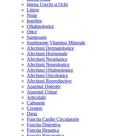
Igiena Urechi si Ochi
Litiere
Nisip
Ingrijire
Oftalmologice
Otice
Sampoane
Suplimente Vitamino Minerale
Afectiuni Dermatologice
Afectiuni Hormonale
Afectiuni Neoplazice
Afectiuni Neurologice
Afectiuni Oftalmologice
Afectiuni Oncologice
Afectiuni Reproductive
Aparatul Digestiv
Aparatul Urinar
Articulatii
Calmante
Crestere
Dieta
Functia Cardio Circulatorie
Functia Digestiva
Functia Hepatica
Functia Pancreatica