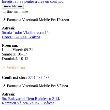
Inregistrati-va pentru a crea un cont nou
Autentificare
tine-ma minte
📍 Farmacia Veterinară Mobile Pet
Horezu
Adresă:
Strada Tudor Vladimirescu 154,
Horezu, 245800, Vâlcea
Program:
Luni - Vineri: 09-21
Sâmbătă: 10–17
Duminică: 10-15
⚠️ Verifică stoc
Confirmă stoc:
0751 487 487
📍 Farmacia Veterinară Mobile Pet
Vâlcea
Adresă:
Str. Bulevardul Dem Radulescu 2-14,
Ramnicu Vâlcea, 240425, Vâlcea