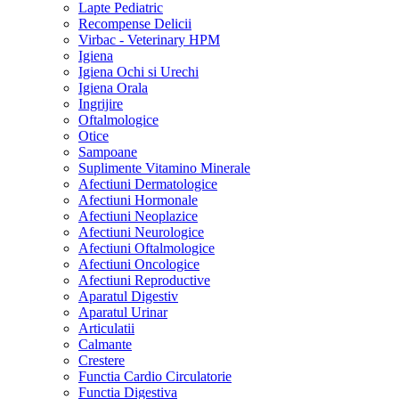
Lapte Pediatric
Recompense Delicii
Virbac - Veterinary HPM
Igiena
Igiena Ochi si Urechi
Igiena Orala
Ingrijire
Oftalmologice
Otice
Sampoane
Suplimente Vitamino Minerale
Afectiuni Dermatologice
Afectiuni Hormonale
Afectiuni Neoplazice
Afectiuni Neurologice
Afectiuni Oftalmologice
Afectiuni Oncologice
Afectiuni Reproductive
Aparatul Digestiv
Aparatul Urinar
Articulatii
Calmante
Crestere
Functia Cardio Circulatorie
Functia Digestiva