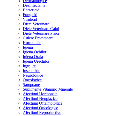
Dermatologice
Dezinfectante
Bactericid
Fungicid
Virulicid
Diete Veterinare
Diete Veterinare Caini
Diete Veterinare Pisici
Gulere Protectoare
Hormonale
Igiena
Igiena Ochilor
Igiena Orala
Igiena Urechilor
Ingrijire
Insecticide
Neurologice
Oncologice
Sampoane
Suplimente Vitamino Minerale
Afectiuni Hormonale
Afectiuni Neoplazice
Afectiuni Oftalmologice
Afectiuni Oncologice
Afectiuni Reproductive