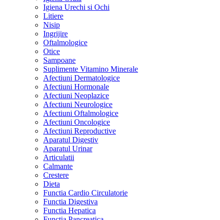
Igiena Urechi si Ochi
Litiere
Nisip
Ingrijire
Oftalmologice
Otice
Sampoane
Suplimente Vitamino Minerale
Afectiuni Dermatologice
Afectiuni Hormonale
Afectiuni Neoplazice
Afectiuni Neurologice
Afectiuni Oftalmologice
Afectiuni Oncologice
Afectiuni Reproductive
Aparatul Digestiv
Aparatul Urinar
Articulatii
Calmante
Crestere
Dieta
Functia Cardio Circulatorie
Functia Digestiva
Functia Hepatica
Functia Pancreatica