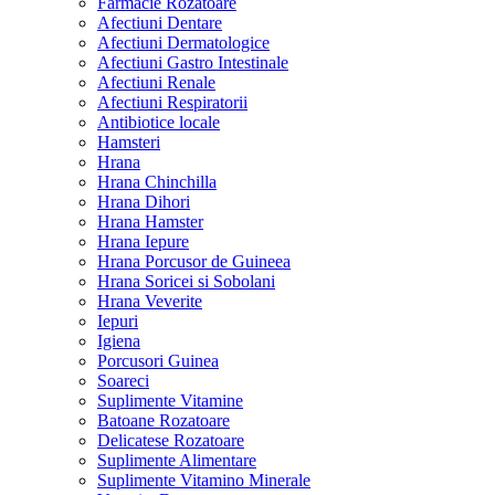
Farmacie Rozatoare
Afectiuni Dentare
Afectiuni Dermatologice
Afectiuni Gastro Intestinale
Afectiuni Renale
Afectiuni Respiratorii
Antibiotice locale
Hamsteri
Hrana
Hrana Chinchilla
Hrana Dihori
Hrana Hamster
Hrana Iepure
Hrana Porcusor de Guineea
Hrana Soricei si Sobolani
Hrana Veverite
Iepuri
Igiena
Porcusori Guinea
Soareci
Suplimente Vitamine
Batoane Rozatoare
Delicatese Rozatoare
Suplimente Alimentare
Suplimente Vitamino Minerale