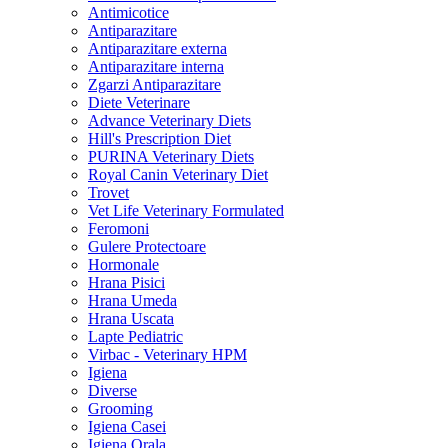
Antimicotice
Antiparazitare
Antiparazitare externa
Antiparazitare interna
Zgarzi Antiparazitare
Diete Veterinare
Advance Veterinary Diets
Hill's Prescription Diet
PURINA Veterinary Diets
Royal Canin Veterinary Diet
Trovet
Vet Life Veterinary Formulated
Feromoni
Gulere Protectoare
Hormonale
Hrana Pisici
Hrana Umeda
Hrana Uscata
Lapte Pediatric
Virbac - Veterinary HPM
Igiena
Diverse
Grooming
Igiena Casei
Igiena Orala