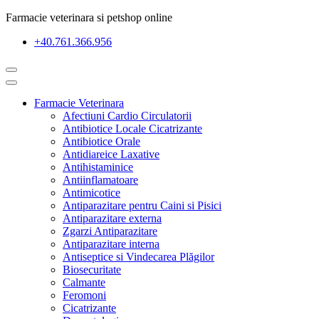
Farmacie veterinara si petshop online
+40.761.366.956
Farmacie Veterinara
Afectiuni Cardio Circulatorii
Antibiotice Locale Cicatrizante
Antibiotice Orale
Antidiareice Laxative
Antihistaminice
Antiinflamatoare
Antimicotice
Antiparazitare pentru Caini si Pisici
Antiparazitare externa
Zgarzi Antiparazitare
Antiparazitare interna
Antiseptice si Vindecarea Plăgilor
Biosecuritate
Calmante
Feromoni
Cicatrizante