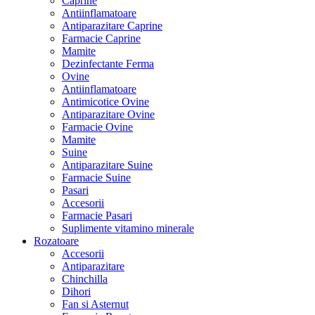
Caprine
Antiinflamatoare
Antiparazitare Caprine
Farmacie Caprine
Mamite
Dezinfectante Ferma
Ovine
Antiinflamatoare
Antimicotice Ovine
Antiparazitare Ovine
Farmacie Ovine
Mamite
Suine
Antiparazitare Suine
Farmacie Suine
Pasari
Accesorii
Farmacie Pasari
Suplimente vitamino minerale
Rozatoare
Accesorii
Antiparazitare
Chinchilla
Dihori
Fan si Asternut