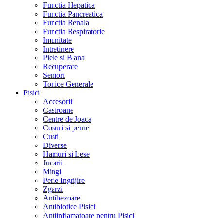
Functia Hepatica
Functia Pancreatica
Functia Renala
Functia Respiratorie
Imunitate
Intretinere
Piele si Blana
Recuperare
Seniori
Tonice Generale
Pisici
Accesorii
Castroane
Centre de Joaca
Cosuri si perne
Custi
Diverse
Hamuri si Lese
Jucarii
Mingi
Perie Ingrijire
Zgarzi
Antibezoare
Antibiotice Pisici
Antiinflamatoare pentru Pisici