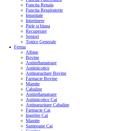
Functia Renala
Functia Respiratorie
Imunitate
Intretinere
Piele si blana
Recuperare
Seniori
Tonice Generale
Ferma
Albine
Bovine
Antiinflamatoare
Antimicotice
Antiparazitare Bovine
Farmacie Bovine
Mamite
Cabaline
Antiinflamatoare
Antimicotice Cai
Antiparazitare Cabaline
Farmacie Cai
Ingrijire Cai
Mamite
Sampoane Cai