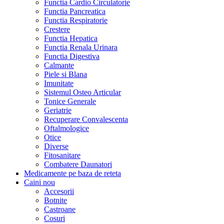
Functia Cardio Circulatorie
Functia Pancreatica
Functia Respiratorie
Crestere
Functia Hepatica
Functia Renala Urinara
Functia Digestiva
Calmante
Piele si Blana
Imunitate
Sistemul Osteo Articular
Tonice Generale
Geriatrie
Recuperare Convalescenta
Oftalmologice
Otice
Diverse
Fitosanitare
Combatere Daunatori
Medicamente pe baza de reteta
Caini
nou
Accesorii
Botnite
Castroane
Cosuri