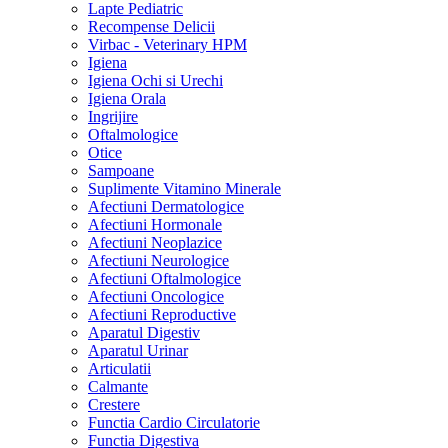
Lapte Pediatric
Recompense Delicii
Virbac - Veterinary HPM
Igiena
Igiena Ochi si Urechi
Igiena Orala
Ingrijire
Oftalmologice
Otice
Sampoane
Suplimente Vitamino Minerale
Afectiuni Dermatologice
Afectiuni Hormonale
Afectiuni Neoplazice
Afectiuni Neurologice
Afectiuni Oftalmologice
Afectiuni Oncologice
Afectiuni Reproductive
Aparatul Digestiv
Aparatul Urinar
Articulatii
Calmante
Crestere
Functia Cardio Circulatorie
Functia Digestiva