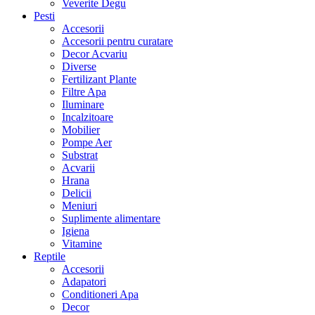
Veverite Degu
Pesti
Accesorii
Accesorii pentru curatare
Decor Acvariu
Diverse
Fertilizant Plante
Filtre Apa
Iluminare
Incalzitoare
Mobilier
Pompe Aer
Substrat
Acvarii
Hrana
Delicii
Meniuri
Suplimente alimentare
Igiena
Vitamine
Reptile
Accesorii
Adapatori
Conditioneri Apa
Decor