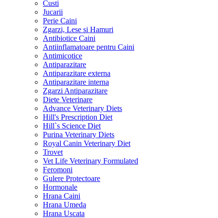
Custi
Jucarii
Perie Caini
Zgarzi, Lese si Hamuri
Antibiotice Caini
Antiinflamatoare pentru Caini
Antimicotice
Antiparazitare
Antiparazitare externa
Antiparazitare interna
Zgarzi Antiparazitare
Diete Veterinare
Advance Veterinary Diets
Hill's Prescription Diet
Hill`s Science Diet
Purina Veterinary Diets
Royal Canin Veterinary Diet
Trovet
Vet Life Veterinary Formulated
Feromoni
Gulere Protectoare
Hormonale
Hrana Caini
Hrana Umeda
Hrana Uscata