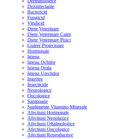
Dermatologice
Dezinfectante
Bactericid
Fungicid
Virulicid
Diete Veterinare
Diete Veterinare Caini
Diete Veterinare Pisici
Gulere Protectoare
Hormonale
Igiena
Igiena Ochilor
Igiena Orala
Igiena Urechilor
Ingrijire
Insecticide
Neurologice
Oncologice
Sampoane
Suplimente Vitamino Minerale
Afectiuni Hormonale
Afectiuni Neoplazice
Afectiuni Oftalmologice
Afectiuni Oncologice
Afectiuni Reproductive