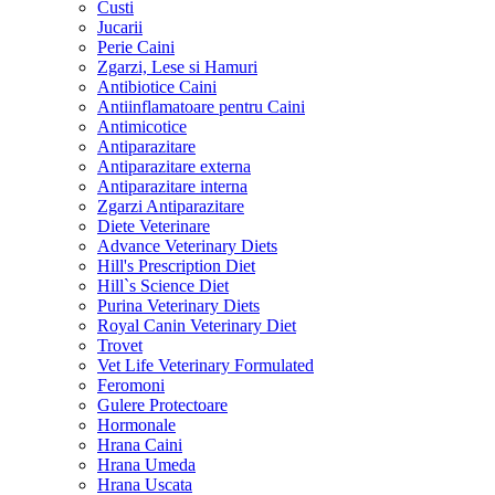
Custi
Jucarii
Perie Caini
Zgarzi, Lese si Hamuri
Antibiotice Caini
Antiinflamatoare pentru Caini
Antimicotice
Antiparazitare
Antiparazitare externa
Antiparazitare interna
Zgarzi Antiparazitare
Diete Veterinare
Advance Veterinary Diets
Hill's Prescription Diet
Hill`s Science Diet
Purina Veterinary Diets
Royal Canin Veterinary Diet
Trovet
Vet Life Veterinary Formulated
Feromoni
Gulere Protectoare
Hormonale
Hrana Caini
Hrana Umeda
Hrana Uscata