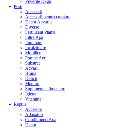
Veverite Degu
Pesti
Accesorii
Accesorii pentru curatare
Decor Acvariu
Diverse
Fertilizant Plante
Filtre Apa
Iluminare
Incalzitoare
Mobilier
Pompe Aer
Substrat
Acvarii
Hrana
Delicii
Meniuri
Suplimente alimentare
Igiena
Vitamine
Reptile
Accesorii
Adapatori
Conditioneri Apa
Decor