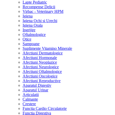
Lapte Pediatric
Recompense Delicii
Virbac - Veterinary HPM
Igiena
Igiena Ochi si Urechi
Igiena Orala
Ingrijire
Oftalmologice
Otice
Sampoane
Suplimente Vitamino Minerale
Afectiuni Dermatologice
Afectiuni Hormonale
Afectiuni Neoplazice
Afectiuni Neurologice
Afectiuni Oftalmologice
Afectiuni Oncologice
Afectiuni Reproductive
Aparatul Digestiv
Aparatul Urinar
Articulatii
Calmante
Crestere
Functia Cardio Circulatorie
Functia Digestiva