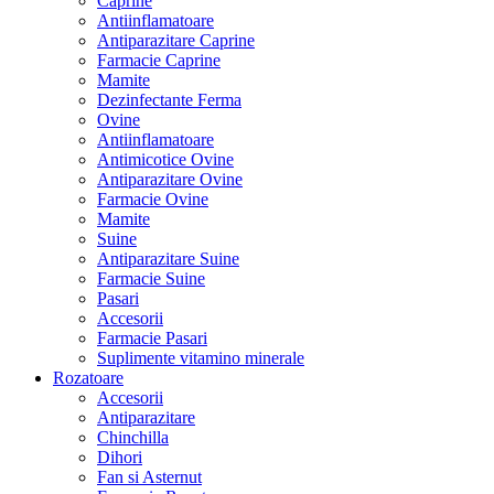
Caprine
Antiinflamatoare
Antiparazitare Caprine
Farmacie Caprine
Mamite
Dezinfectante Ferma
Ovine
Antiinflamatoare
Antimicotice Ovine
Antiparazitare Ovine
Farmacie Ovine
Mamite
Suine
Antiparazitare Suine
Farmacie Suine
Pasari
Accesorii
Farmacie Pasari
Suplimente vitamino minerale
Rozatoare
Accesorii
Antiparazitare
Chinchilla
Dihori
Fan si Asternut