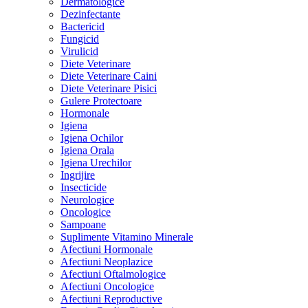
Dermatologice
Dezinfectante
Bactericid
Fungicid
Virulicid
Diete Veterinare
Diete Veterinare Caini
Diete Veterinare Pisici
Gulere Protectoare
Hormonale
Igiena
Igiena Ochilor
Igiena Orala
Igiena Urechilor
Ingrijire
Insecticide
Neurologice
Oncologice
Sampoane
Suplimente Vitamino Minerale
Afectiuni Hormonale
Afectiuni Neoplazice
Afectiuni Oftalmologice
Afectiuni Oncologice
Afectiuni Reproductive