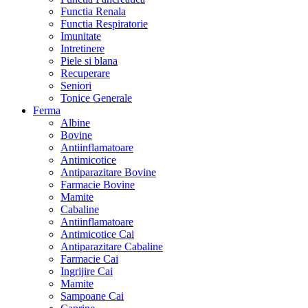
Functia Renala
Functia Respiratorie
Imunitate
Intretinere
Piele si blana
Recuperare
Seniori
Tonice Generale
Ferma
Albine
Bovine
Antiinflamatoare
Antimicotice
Antiparazitare Bovine
Farmacie Bovine
Mamite
Cabaline
Antiinflamatoare
Antimicotice Cai
Antiparazitare Cabaline
Farmacie Cai
Ingrijire Cai
Mamite
Sampoane Cai