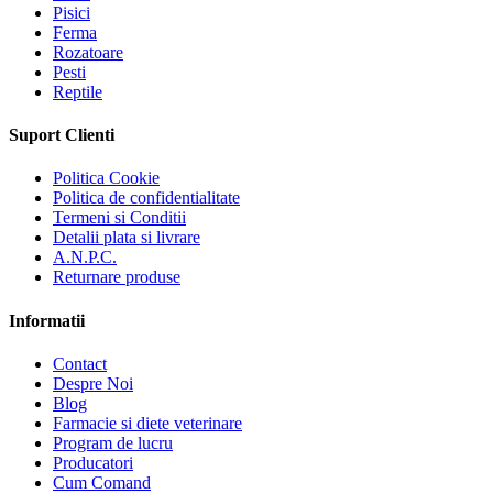
Pisici
Ferma
Rozatoare
Pesti
Reptile
Suport Clienti
Politica Cookie
Politica de confidentialitate
Termeni si Conditii
Detalii plata si livrare
A.N.P.C.
Returnare produse
Informatii
Contact
Despre Noi
Blog
Farmacie si diete veterinare
Program de lucru
Producatori
Cum Comand