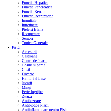
Functia Hepatica
Functia Pancreatica
Functia Renala
Functia Respiratorie
Imunitate
Intretinere
Piele si Blana
Recuperare
Seniori
Tonice Generale
Pisici
Accesorii
Castroane
Centre de Joaca
Cosuri si perne
Custi
Diverse
Hamuri si Lese
Jucarii
Mingi
Perie Ingrijire
Zgarzi
Antibezoare
Antibiotice Pisici
Antiinflamatoare pentru Pisici