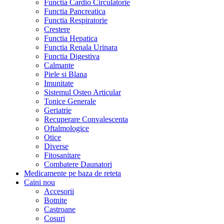
Functia Cardio Circulatorie
Functia Pancreatica
Functia Respiratorie
Crestere
Functia Hepatica
Functia Renala Urinara
Functia Digestiva
Calmante
Piele si Blana
Imunitate
Sistemul Osteo Articular
Tonice Generale
Geriatrie
Recuperare Convalescenta
Oftalmologice
Otice
Diverse
Fitosanitare
Combatere Daunatori
Medicamente pe baza de reteta
Caini
nou
Accesorii
Botnite
Castroane
Cosuri