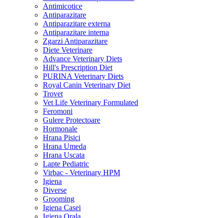
Antimicotice
Antiparazitare
Antiparazitare externa
Antiparazitare interna
Zgarzi Antiparazitare
Diete Veterinare
Advance Veterinary Diets
Hill's Prescription Diet
PURINA Veterinary Diets
Royal Canin Veterinary Diet
Trovet
Vet Life Veterinary Formulated
Feromoni
Gulere Protectoare
Hormonale
Hrana Pisici
Hrana Umeda
Hrana Uscata
Lapte Pediatric
Virbac - Veterinary HPM
Igiena
Diverse
Grooming
Igiena Casei
Igiena Orala