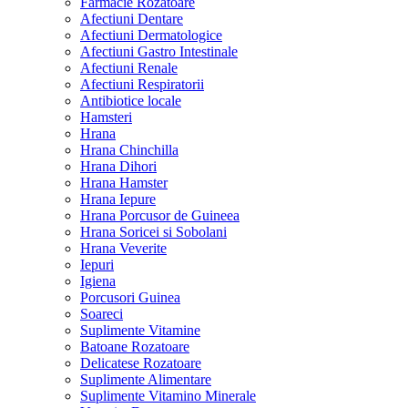
Farmacie Rozatoare
Afectiuni Dentare
Afectiuni Dermatologice
Afectiuni Gastro Intestinale
Afectiuni Renale
Afectiuni Respiratorii
Antibiotice locale
Hamsteri
Hrana
Hrana Chinchilla
Hrana Dihori
Hrana Hamster
Hrana Iepure
Hrana Porcusor de Guineea
Hrana Soricei si Sobolani
Hrana Veverite
Iepuri
Igiena
Porcusori Guinea
Soareci
Suplimente Vitamine
Batoane Rozatoare
Delicatese Rozatoare
Suplimente Alimentare
Suplimente Vitamino Minerale