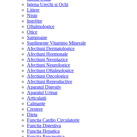
Igiena Urechi si Ochi
Litiere
Nisip
Ingrijire
Oftalmologice
Otice
Sampoane
Suplimente Vitamino Minerale
Afectiuni Dermatologice
Afectiuni Hormonale
Afectiuni Neoplazice
Afectiuni Neurologice
Afectiuni Oftalmologice
Afectiuni Oncologice
Afectiuni Reproductive
Aparatul Digestiv
Aparatul Urinar
Articulatii
Calmante
Crestere
Dieta
Functia Cardio Circulatorie
Functia Digestiva
Functia Hepatica
Functia Pancreatica