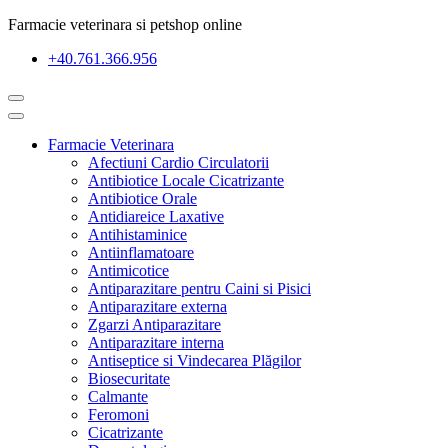
Farmacie veterinara si petshop online
+40.761.366.956
Farmacie Veterinara
Afectiuni Cardio Circulatorii
Antibiotice Locale Cicatrizante
Antibiotice Orale
Antidiareice Laxative
Antihistaminice
Antiinflamatoare
Antimicotice
Antiparazitare pentru Caini si Pisici
Antiparazitare externa
Zgarzi Antiparazitare
Antiparazitare interna
Antiseptice si Vindecarea Plăgilor
Biosecuritate
Calmante
Feromoni
Cicatrizante