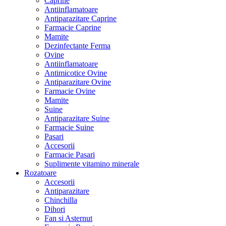
Caprine
Antiinflamatoare
Antiparazitare Caprine
Farmacie Caprine
Mamite
Dezinfectante Ferma
Ovine
Antiinflamatoare
Antimicotice Ovine
Antiparazitare Ovine
Farmacie Ovine
Mamite
Suine
Antiparazitare Suine
Farmacie Suine
Pasari
Accesorii
Farmacie Pasari
Suplimente vitamino minerale
Rozatoare
Accesorii
Antiparazitare
Chinchilla
Dihori
Fan si Asternut