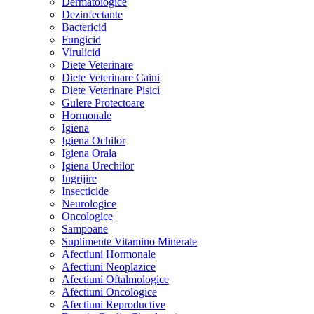
Dermatologice
Dezinfectante
Bactericid
Fungicid
Virulicid
Diete Veterinare
Diete Veterinare Caini
Diete Veterinare Pisici
Gulere Protectoare
Hormonale
Igiena
Igiena Ochilor
Igiena Orala
Igiena Urechilor
Ingrijire
Insecticide
Neurologice
Oncologice
Sampoane
Suplimente Vitamino Minerale
Afectiuni Hormonale
Afectiuni Neoplazice
Afectiuni Oftalmologice
Afectiuni Oncologice
Afectiuni Reproductive