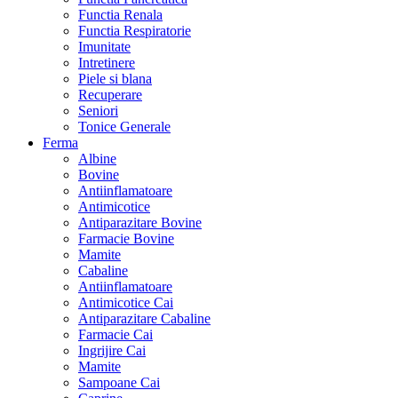
Functia Renala
Functia Respiratorie
Imunitate
Intretinere
Piele si blana
Recuperare
Seniori
Tonice Generale
Ferma
Albine
Bovine
Antiinflamatoare
Antimicotice
Antiparazitare Bovine
Farmacie Bovine
Mamite
Cabaline
Antiinflamatoare
Antimicotice Cai
Antiparazitare Cabaline
Farmacie Cai
Ingrijire Cai
Mamite
Sampoane Cai