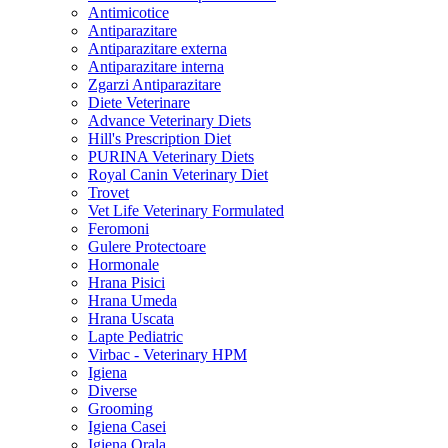
Antimicotice
Antiparazitare
Antiparazitare externa
Antiparazitare interna
Zgarzi Antiparazitare
Diete Veterinare
Advance Veterinary Diets
Hill's Prescription Diet
PURINA Veterinary Diets
Royal Canin Veterinary Diet
Trovet
Vet Life Veterinary Formulated
Feromoni
Gulere Protectoare
Hormonale
Hrana Pisici
Hrana Umeda
Hrana Uscata
Lapte Pediatric
Virbac - Veterinary HPM
Igiena
Diverse
Grooming
Igiena Casei
Igiena Orala