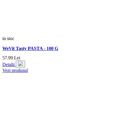
in stoc
WeVit Tasty PASTA - 100 G
57.
99
Lei
Detalii
Vezi produsul