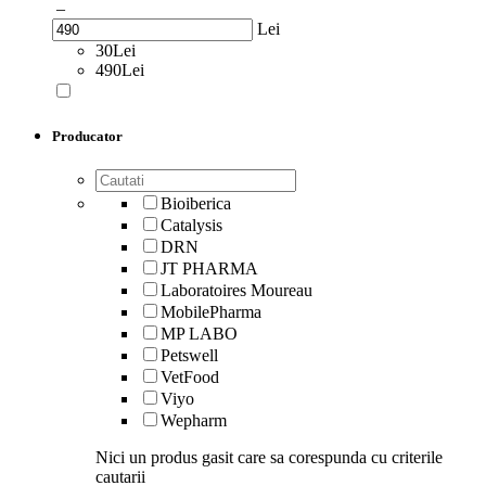
–
Lei
30Lei
490Lei
Producator
Bioiberica
Catalysis
DRN
JT PHARMA
Laboratoires Moureau
MobilePharma
MP LABO
Petswell
VetFood
Viyo
Wepharm
Nici un produs gasit care sa corespunda cu criterile
cautarii