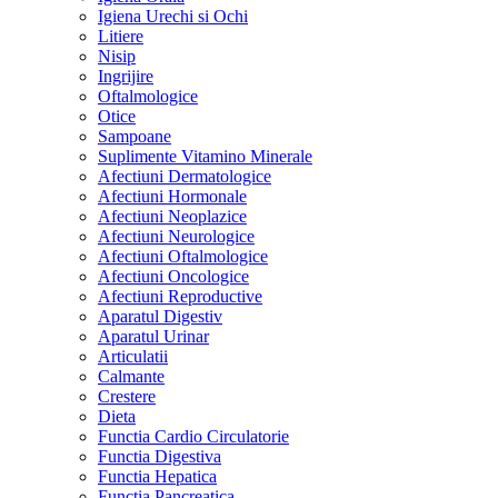
Igiena Urechi si Ochi
Litiere
Nisip
Ingrijire
Oftalmologice
Otice
Sampoane
Suplimente Vitamino Minerale
Afectiuni Dermatologice
Afectiuni Hormonale
Afectiuni Neoplazice
Afectiuni Neurologice
Afectiuni Oftalmologice
Afectiuni Oncologice
Afectiuni Reproductive
Aparatul Digestiv
Aparatul Urinar
Articulatii
Calmante
Crestere
Dieta
Functia Cardio Circulatorie
Functia Digestiva
Functia Hepatica
Functia Pancreatica