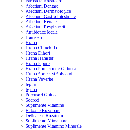
Farmacie Rozatoare
Afectiuni Dentare
Afectiuni Dermatologice
Afectiuni Gastro Intestinale
Afectiuni Renale
Afectiuni Respiratorii
Antibiotice locale
Hamsteri
Hrana
Hrana Chinchilla
Hrana Dihori
Hrana Hamster
Hrana Iepure
Hrana Porcusor de Guineea
Hrana Soricei si Sobolani
Hrana Veverite
Iepuri
Igiena
Porcusori Guinea
Soareci
Suplimente Vitamine
Batoane Rozatoare
Delicatese Rozatoare
Suplimente Alimentare
Suplimente Vitamino Minerale