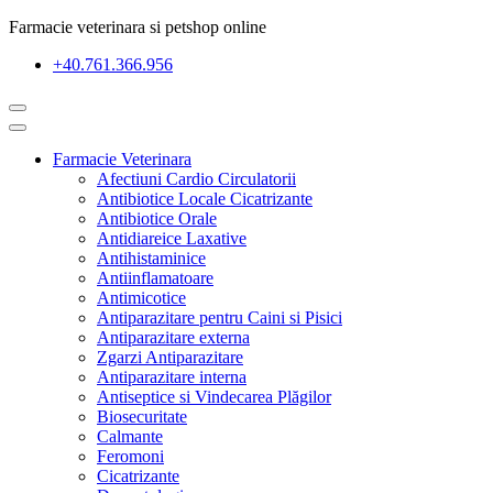
Farmacie veterinara si petshop online
+40.761.366.956
Farmacie Veterinara
Afectiuni Cardio Circulatorii
Antibiotice Locale Cicatrizante
Antibiotice Orale
Antidiareice Laxative
Antihistaminice
Antiinflamatoare
Antimicotice
Antiparazitare pentru Caini si Pisici
Antiparazitare externa
Zgarzi Antiparazitare
Antiparazitare interna
Antiseptice si Vindecarea Plăgilor
Biosecuritate
Calmante
Feromoni
Cicatrizante