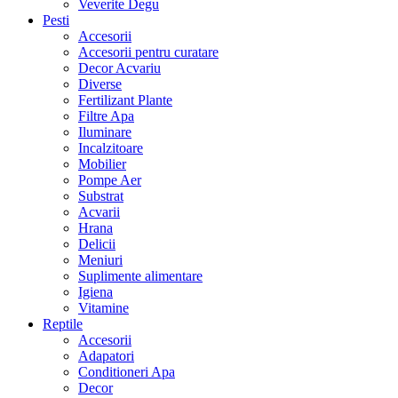
Veverite Degu
Pesti
Accesorii
Accesorii pentru curatare
Decor Acvariu
Diverse
Fertilizant Plante
Filtre Apa
Iluminare
Incalzitoare
Mobilier
Pompe Aer
Substrat
Acvarii
Hrana
Delicii
Meniuri
Suplimente alimentare
Igiena
Vitamine
Reptile
Accesorii
Adapatori
Conditioneri Apa
Decor