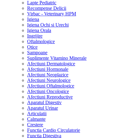
Lapte Pediatric
Recompense Delicii
Virbac - Veterinary HPM
Igiena
Igiena Ochi si Urechi
Igiena Orala
Ingrijire
Oftalmologice
Otice
Sampoane
Suplimente Vitamino Minerale
Afectiuni Dermatologice
Afectiuni Hormonale
Afectiuni Neoplazice
Afectiuni Neurologice
Afectiuni Oftalmologice
Afectiuni Oncologice
Afectiuni Reproductive
Aparatul Digestiv
Aparatul Urinar
Articulatii
Calmante
Crestere
Functia Cardio Circulatorie
Functia Digestiva