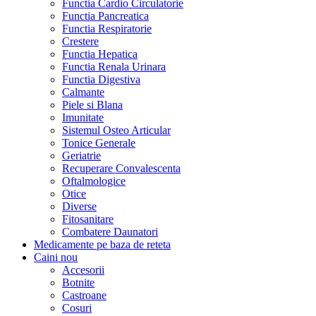
Functia Cardio Circulatorie
Functia Pancreatica
Functia Respiratorie
Crestere
Functia Hepatica
Functia Renala Urinara
Functia Digestiva
Calmante
Piele si Blana
Imunitate
Sistemul Osteo Articular
Tonice Generale
Geriatrie
Recuperare Convalescenta
Oftalmologice
Otice
Diverse
Fitosanitare
Combatere Daunatori
Medicamente pe baza de reteta
Caini
nou
Accesorii
Botnite
Castroane
Cosuri