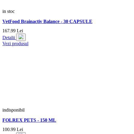
in stoc
VetFood Brainactiv Balance - 30 CAPSULE
167.
99
Lei
Detalii
Vezi produsul
indisponibil
FOLREX PETS - 150 ML
100.
99
Lei