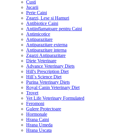
Custi
Jucarii
Perie Caini
Zgarzi, Lese si Hamuri
Antibiotice Caini
Antiinflamatoare pentru Caini
Antimicotice
Antiparazitare
Antiparazitare externa
Antiparazitare interna
Zgarzi Antiparazitare
Diete Veterinare
Advance Veterinary Diets
Hill's Prescription Diet
Hill`s Science Diet
Purina Veterinary Diets
Royal Canin Veterinary Diet
Trovet
Vet Life Veterinary Formulated
Feromoni
Gulere Protectoare
Hormonale
Hrana Caini
Hrana Umeda
Hrana Uscata