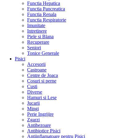
Functia Hepatica
Functia Pancreatica
Functia Renala
Functia Respiratorie
Imunitate
Intretinere
Piele si Blana
Recuperare
Seniori
Tonice Generale
Pisici
Accesorii
Castroane
Centre de Joaca
Cosuri si perne
Custi
Diverse
Hamuri si Lese
Jucarii
Mingi
Perie Ingrijire
Zgarzi
Antibezoare
Antibiotice Pisici
Antiinflamatoare pentru Pisici