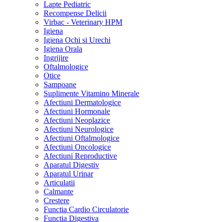
Lapte Pediatric
Recompense Delicii
Virbac - Veterinary HPM
Igiena
Igiena Ochi si Urechi
Igiena Orala
Ingrijire
Oftalmologice
Otice
Sampoane
Suplimente Vitamino Minerale
Afectiuni Dermatologice
Afectiuni Hormonale
Afectiuni Neoplazice
Afectiuni Neurologice
Afectiuni Oftalmologice
Afectiuni Oncologice
Afectiuni Reproductive
Aparatul Digestiv
Aparatul Urinar
Articulatii
Calmante
Crestere
Functia Cardio Circulatorie
Functia Digestiva