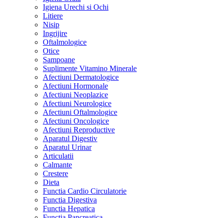
Igiena Urechi si Ochi
Litiere
Nisip
Ingrijire
Oftalmologice
Otice
Sampoane
Suplimente Vitamino Minerale
Afectiuni Dermatologice
Afectiuni Hormonale
Afectiuni Neoplazice
Afectiuni Neurologice
Afectiuni Oftalmologice
Afectiuni Oncologice
Afectiuni Reproductive
Aparatul Digestiv
Aparatul Urinar
Articulatii
Calmante
Crestere
Dieta
Functia Cardio Circulatorie
Functia Digestiva
Functia Hepatica
Functia Pancreatica