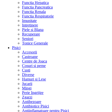
Functia Hepatica
Functia Pancreatica
Functia Renala
Functia Respiratorie
Imunitate
Intretinere
Piele si Blana
Recuperare
Seniori
Tonice Generale
Pisici
Accesorii
Castroane
Centre de Joaca
Cosuri si perne
Custi
Diverse
Hamuri si Lese
Jucarii
Mingi
Perie Ingrijire
Zgarzi
Antibezoare
Antibiotice Pisici
Antiinflamatoare pentru Pisici