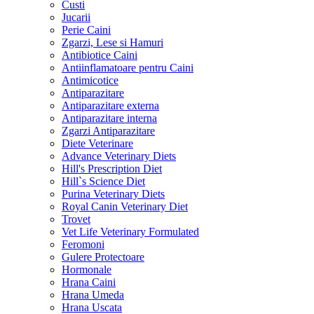
Custi
Jucarii
Perie Caini
Zgarzi, Lese si Hamuri
Antibiotice Caini
Antiinflamatoare pentru Caini
Antimicotice
Antiparazitare
Antiparazitare externa
Antiparazitare interna
Zgarzi Antiparazitare
Diete Veterinare
Advance Veterinary Diets
Hill's Prescription Diet
Hill`s Science Diet
Purina Veterinary Diets
Royal Canin Veterinary Diet
Trovet
Vet Life Veterinary Formulated
Feromoni
Gulere Protectoare
Hormonale
Hrana Caini
Hrana Umeda
Hrana Uscata