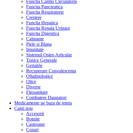
Functia Cardio Circulatorie
Functia Pancreatica
Functia Respiratorie
Crestere
Functia Hepatica
Functia Renala Urinara
Functia Digestiva
Calmante
Piele si Blana
Imunitate
Sistemul Osteo Articular
Tonice Generale
Geriatrie
Recuperare Convalescenta
Oftalmologice
Otice
Diverse
Fitosanitare
Combatere Daunatori
Medicamente pe baza de reteta
Caini
nou
Accesorii
Botnite
Castroane
Cosuri