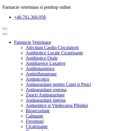
Farmacie veterinara si petshop online
+40.761.366.956
Farmacie Veterinara
Afectiuni Cardio Circulatorii
Antibiotice Locale Cicatrizante
Antibiotice Orale
Antidiareice Laxative
Antihistaminice
Antiinflamatoare
Antimicotice
Antiparazitare pentru Caini si Pisici
Antiparazitare externa
Zgarzi Antiparazitare
Antiparazitare interna
Antiseptice si Vindecarea Plăgilor
Biosecuritate
Calmante
Feromoni
Cicatrizante