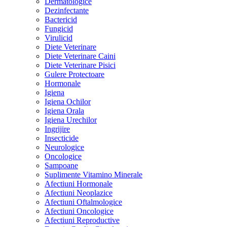
Dermatologice
Dezinfectante
Bactericid
Fungicid
Virulicid
Diete Veterinare
Diete Veterinare Caini
Diete Veterinare Pisici
Gulere Protectoare
Hormonale
Igiena
Igiena Ochilor
Igiena Orala
Igiena Urechilor
Ingrijire
Insecticide
Neurologice
Oncologice
Sampoane
Suplimente Vitamino Minerale
Afectiuni Hormonale
Afectiuni Neoplazice
Afectiuni Oftalmologice
Afectiuni Oncologice
Afectiuni Reproductive