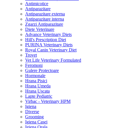
Antimicotice
Antiparazitare
Antiparazitare externa
Antiparazitare interna
Zgarzi Antiparazitare
Diete Veterinare
Advance Veterinary Diets
Hill's Prescription Diet
PURINA Veterinary Diets
Royal Canin Veterinary Diet
Trovet
Vet Life Veterinary Formulated
Feromoni
Gulere Protectoare
Hormonale
Hrana Pisici
Hrana Umeda
Hrana Uscata
Lapte Pediatric
Virbac - Veterinary HPM
Igiena
Diverse
Grooming
Igiena Casei
Igiena Orala