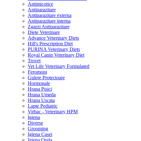
Antimicotice
Antiparazitare
Antiparazitare externa
Antiparazitare interna
Zgarzi Antiparazitare
Diete Veterinare
Advance Veterinary Diets
Hill's Prescription Diet
PURINA Veterinary Diets
Royal Canin Veterinary Diet
Trovet
Vet Life Veterinary Formulated
Feromoni
Gulere Protectoare
Hormonale
Hrana Pisici
Hrana Umeda
Hrana Uscata
Lapte Pediatric
Virbac - Veterinary HPM
Igiena
Diverse
Grooming
Igiena Casei
Igiena Orala