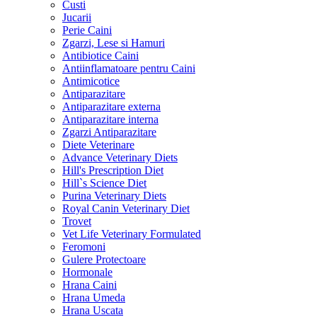
Custi
Jucarii
Perie Caini
Zgarzi, Lese si Hamuri
Antibiotice Caini
Antiinflamatoare pentru Caini
Antimicotice
Antiparazitare
Antiparazitare externa
Antiparazitare interna
Zgarzi Antiparazitare
Diete Veterinare
Advance Veterinary Diets
Hill's Prescription Diet
Hill`s Science Diet
Purina Veterinary Diets
Royal Canin Veterinary Diet
Trovet
Vet Life Veterinary Formulated
Feromoni
Gulere Protectoare
Hormonale
Hrana Caini
Hrana Umeda
Hrana Uscata