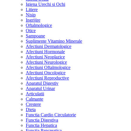
Igiena Urechi si Ochi
Litiere
Nisip
Ingrijire
Oftalmologice
Otice
Sampoane
Suplimente Vitamino Minerale
Afectiuni Dermatologice
Afectiuni Hormonale
Afectiuni Neoplazice
Afectiuni Neurologice
Afectiuni Oftalmologice
Afectiuni Oncologice
Afectiuni Reproductive
Aparatul Digestiv
Aparatul Urinar
Articulatii
Calmante
Crestere
Dieta
Functia Cardio Circulatorie
Functia Digestiva
Functia Hepatica
Functia Pancreatica