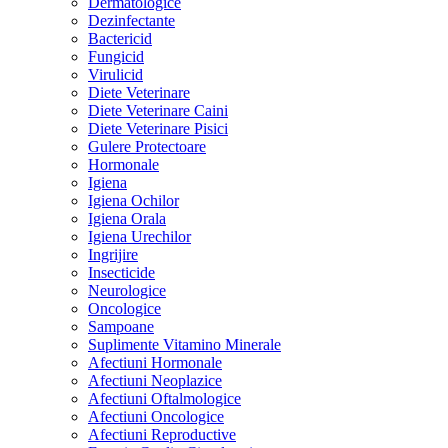
Dermatologice
Dezinfectante
Bactericid
Fungicid
Virulicid
Diete Veterinare
Diete Veterinare Caini
Diete Veterinare Pisici
Gulere Protectoare
Hormonale
Igiena
Igiena Ochilor
Igiena Orala
Igiena Urechilor
Ingrijire
Insecticide
Neurologice
Oncologice
Sampoane
Suplimente Vitamino Minerale
Afectiuni Hormonale
Afectiuni Neoplazice
Afectiuni Oftalmologice
Afectiuni Oncologice
Afectiuni Reproductive