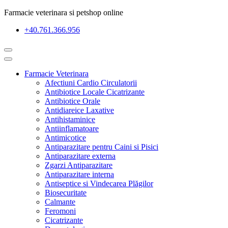
Farmacie veterinara si petshop online
+40.761.366.956
Farmacie Veterinara
Afectiuni Cardio Circulatorii
Antibiotice Locale Cicatrizante
Antibiotice Orale
Antidiareice Laxative
Antihistaminice
Antiinflamatoare
Antimicotice
Antiparazitare pentru Caini si Pisici
Antiparazitare externa
Zgarzi Antiparazitare
Antiparazitare interna
Antiseptice si Vindecarea Plăgilor
Biosecuritate
Calmante
Feromoni
Cicatrizante