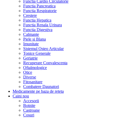
Functia Cardio Circulatorie
Functia Pancreatica
Functia Respiratorie
Crestere
Functia Hepatica
Functia Renala Urinara
Functia Digestiva
Calmante
Piele si Blana
Imunitate
Sistemul Osteo Articular
Tonice Generale
Geriatrie
Recuperare Convalescenta
Oftalmologice
Otice
Diverse
Fitosanitare
Combatere Daunatori
Medicamente pe baza de reteta
Caini
nou
Accesorii
Botnite
Castroane
Cosuri