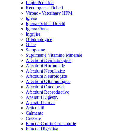
Lapte Pediatric
Recompense Delicii
Virbac - Veterinary HPM
Igiena
Igiena Ochi si Urechi
Igiena Orala
Ingrijire
Oftalmologice
Otice
Sampoane
Suplimente Vitamino Minerale
Afectiuni Dermatologice
Afectiuni Hormonale
Afectiuni Neoplazice
Afectiuni Neurologice
Afectiuni Oftalmologice
Afectiuni Oncologice
Afectiuni Reproductive
Aparatul Digestiv
Aparatul Urinar
Articulatii
Calmante
Crestere
Functia Cardio Circulatorie
Functia Digestiva