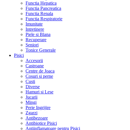
Functia Hepatica
Functia Pancreatica
Functia Renala
Functia Respiratorie
Imunitate
Intretinere
Piele si Blana
Recuperare
Seniori
Tonice Generale
Pisici
Accesorii
Castroane
Centre de Joaca
Cosuri si perne
Custi
Diverse
Hamuri si Lese
Jucarii
Mingi
Perie Ingrijire
Zgarzi
Antibezoare
Antibiotice Pisici
Antiinflamatoare pentru Pisici