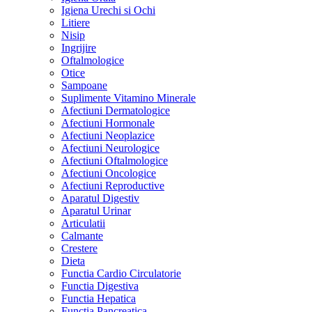
Igiena Urechi si Ochi
Litiere
Nisip
Ingrijire
Oftalmologice
Otice
Sampoane
Suplimente Vitamino Minerale
Afectiuni Dermatologice
Afectiuni Hormonale
Afectiuni Neoplazice
Afectiuni Neurologice
Afectiuni Oftalmologice
Afectiuni Oncologice
Afectiuni Reproductive
Aparatul Digestiv
Aparatul Urinar
Articulatii
Calmante
Crestere
Dieta
Functia Cardio Circulatorie
Functia Digestiva
Functia Hepatica
Functia Pancreatica