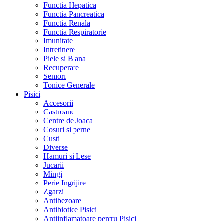
Functia Hepatica
Functia Pancreatica
Functia Renala
Functia Respiratorie
Imunitate
Intretinere
Piele si Blana
Recuperare
Seniori
Tonice Generale
Pisici
Accesorii
Castroane
Centre de Joaca
Cosuri si perne
Custi
Diverse
Hamuri si Lese
Jucarii
Mingi
Perie Ingrijire
Zgarzi
Antibezoare
Antibiotice Pisici
Antiinflamatoare pentru Pisici