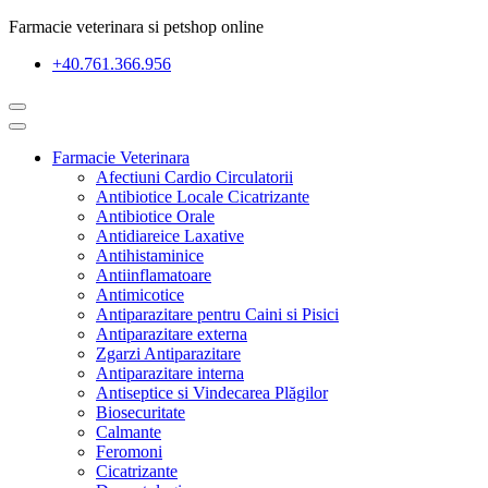
Farmacie veterinara si petshop online
+40.761.366.956
Farmacie Veterinara
Afectiuni Cardio Circulatorii
Antibiotice Locale Cicatrizante
Antibiotice Orale
Antidiareice Laxative
Antihistaminice
Antiinflamatoare
Antimicotice
Antiparazitare pentru Caini si Pisici
Antiparazitare externa
Zgarzi Antiparazitare
Antiparazitare interna
Antiseptice si Vindecarea Plăgilor
Biosecuritate
Calmante
Feromoni
Cicatrizante