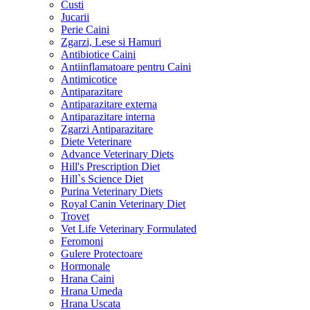
Custi
Jucarii
Perie Caini
Zgarzi, Lese si Hamuri
Antibiotice Caini
Antiinflamatoare pentru Caini
Antimicotice
Antiparazitare
Antiparazitare externa
Antiparazitare interna
Zgarzi Antiparazitare
Diete Veterinare
Advance Veterinary Diets
Hill's Prescription Diet
Hill`s Science Diet
Purina Veterinary Diets
Royal Canin Veterinary Diet
Trovet
Vet Life Veterinary Formulated
Feromoni
Gulere Protectoare
Hormonale
Hrana Caini
Hrana Umeda
Hrana Uscata