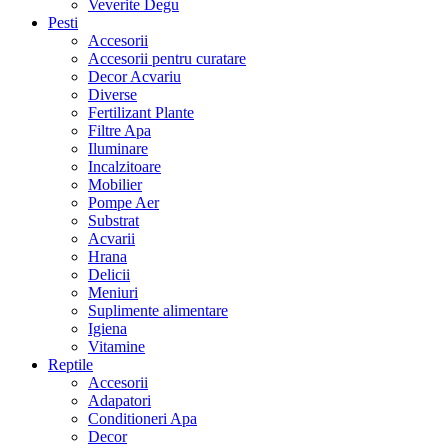
Veverite Degu
Pesti
Accesorii
Accesorii pentru curatare
Decor Acvariu
Diverse
Fertilizant Plante
Filtre Apa
Iluminare
Incalzitoare
Mobilier
Pompe Aer
Substrat
Acvarii
Hrana
Delicii
Meniuri
Suplimente alimentare
Igiena
Vitamine
Reptile
Accesorii
Adapatori
Conditioneri Apa
Decor