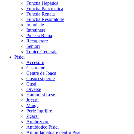
Functia Hepatica
Functia Pancreatica
Functia Renala
Functia Respiratorie
Imunitate
Intretinere
Piele si Blana
Recuperare
Seniori
Tonice Generale
Pisici
Accesorii
Castroane
Centre de Joaca
Cosuri si perne
Custi
Diverse
Hamuri si Lese
Jucarii
Mingi
Perie Ingrijire
Zgarzi
Antibezoare
Antibiotice Pisici
Antiinflamatoare pentru Pisici