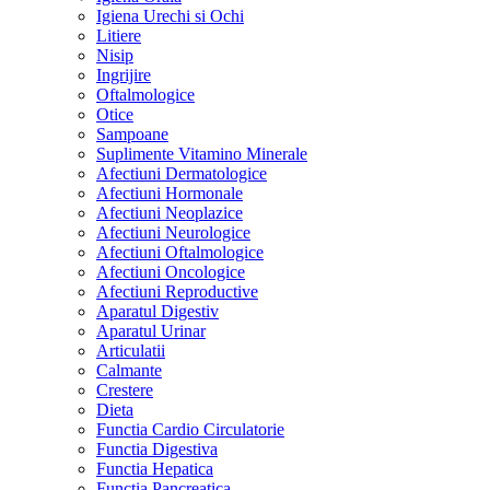
Igiena Urechi si Ochi
Litiere
Nisip
Ingrijire
Oftalmologice
Otice
Sampoane
Suplimente Vitamino Minerale
Afectiuni Dermatologice
Afectiuni Hormonale
Afectiuni Neoplazice
Afectiuni Neurologice
Afectiuni Oftalmologice
Afectiuni Oncologice
Afectiuni Reproductive
Aparatul Digestiv
Aparatul Urinar
Articulatii
Calmante
Crestere
Dieta
Functia Cardio Circulatorie
Functia Digestiva
Functia Hepatica
Functia Pancreatica