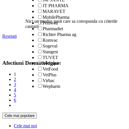
JT PHARMA
MARAVET
MobilePharma
Nici un produs gasit care sa corespunda cu criterile
Petswell
cautarii
Pharmadiet
Richter Pharma ag
Resetati
Romvac
Sogeval
Stangest
TUVET
Afectiuni Dermatologice
VetExpert
VetFood
1
VetPlus
2
Virbac
3
Wepharm
4
5
6
Cele mai populare
Cele mai noi