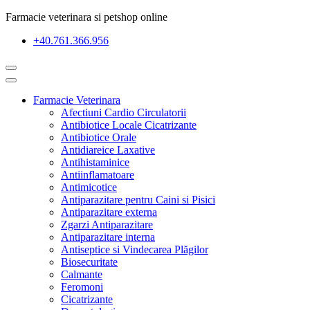
Farmacie veterinara si petshop online
+40.761.366.956
Farmacie Veterinara
Afectiuni Cardio Circulatorii
Antibiotice Locale Cicatrizante
Antibiotice Orale
Antidiareice Laxative
Antihistaminice
Antiinflamatoare
Antimicotice
Antiparazitare pentru Caini si Pisici
Antiparazitare externa
Zgarzi Antiparazitare
Antiparazitare interna
Antiseptice si Vindecarea Plăgilor
Biosecuritate
Calmante
Feromoni
Cicatrizante