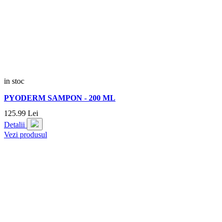
in stoc
PYODERM SAMPON - 200 ML
125.
99
Lei
Detalii
Vezi produsul