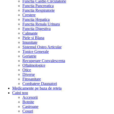
Functia Cardio Circulatorie
Functia Pancreatica
Functia Respiratorie
Crestere
Functia Hepatica
Functia Renala Urinara
Functia Digestiva
Calmante
Piele si Blana
Imunitate
Sistemul Osteo Articular
Tonice Generale
Geriatrie
Recuperare Convalescenta
Oftalmologice
Otice
Diverse
Fitosanitare
Combatere Daunatori
Medicamente pe baza de reteta
Caini
nou
Accesorii
Botnite
Castroane
Cosuri