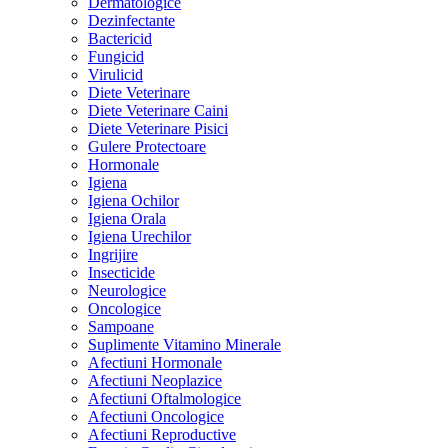
Dermatologice
Dezinfectante
Bactericid
Fungicid
Virulicid
Diete Veterinare
Diete Veterinare Caini
Diete Veterinare Pisici
Gulere Protectoare
Hormonale
Igiena
Igiena Ochilor
Igiena Orala
Igiena Urechilor
Ingrijire
Insecticide
Neurologice
Oncologice
Sampoane
Suplimente Vitamino Minerale
Afectiuni Hormonale
Afectiuni Neoplazice
Afectiuni Oftalmologice
Afectiuni Oncologice
Afectiuni Reproductive