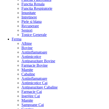
Functia Renala
Functia Respiratorie
Imunitate
Intretinere
Piele si blana
Recuperare
Seniori
Tonice Generale
Ferma
Albine
Bovine
Antiinflamatoare
Antimicotice
Antiparazitare Bovine
Farmacie Bovine
Mamite
Cabaline
Antiinflamatoare
Antimicotice Cai
Antiparazitare Cabaline
Farmacie Cai
Ingrijire Cai
Mamite
Sampoane Cai