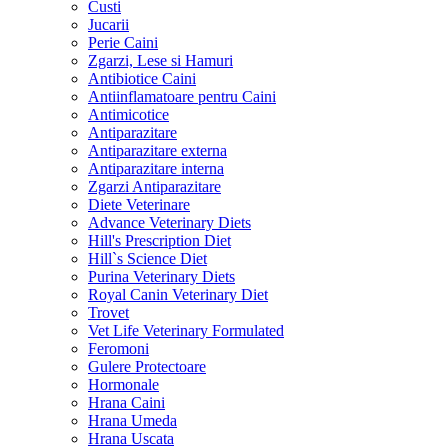
Custi
Jucarii
Perie Caini
Zgarzi, Lese si Hamuri
Antibiotice Caini
Antiinflamatoare pentru Caini
Antimicotice
Antiparazitare
Antiparazitare externa
Antiparazitare interna
Zgarzi Antiparazitare
Diete Veterinare
Advance Veterinary Diets
Hill's Prescription Diet
Hill`s Science Diet
Purina Veterinary Diets
Royal Canin Veterinary Diet
Trovet
Vet Life Veterinary Formulated
Feromoni
Gulere Protectoare
Hormonale
Hrana Caini
Hrana Umeda
Hrana Uscata