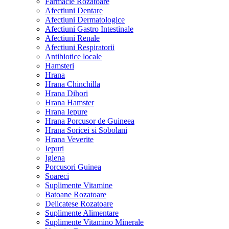
Farmacie Rozatoare
Afectiuni Dentare
Afectiuni Dermatologice
Afectiuni Gastro Intestinale
Afectiuni Renale
Afectiuni Respiratorii
Antibiotice locale
Hamsteri
Hrana
Hrana Chinchilla
Hrana Dihori
Hrana Hamster
Hrana Iepure
Hrana Porcusor de Guineea
Hrana Soricei si Sobolani
Hrana Veverite
Iepuri
Igiena
Porcusori Guinea
Soareci
Suplimente Vitamine
Batoane Rozatoare
Delicatese Rozatoare
Suplimente Alimentare
Suplimente Vitamino Minerale