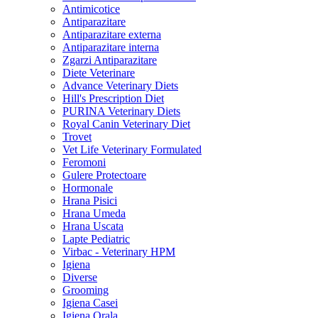
Antimicotice
Antiparazitare
Antiparazitare externa
Antiparazitare interna
Zgarzi Antiparazitare
Diete Veterinare
Advance Veterinary Diets
Hill's Prescription Diet
PURINA Veterinary Diets
Royal Canin Veterinary Diet
Trovet
Vet Life Veterinary Formulated
Feromoni
Gulere Protectoare
Hormonale
Hrana Pisici
Hrana Umeda
Hrana Uscata
Lapte Pediatric
Virbac - Veterinary HPM
Igiena
Diverse
Grooming
Igiena Casei
Igiena Orala