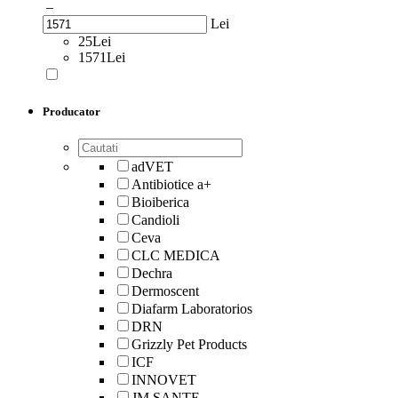
–
Lei
25Lei
1571Lei
Producator
adVET
Antibiotice a+
Bioiberica
Candioli
Ceva
CLC MEDICA
Dechra
Dermoscent
Diafarm Laboratorios
DRN
Grizzly Pet Products
ICF
INNOVET
JM SANTE