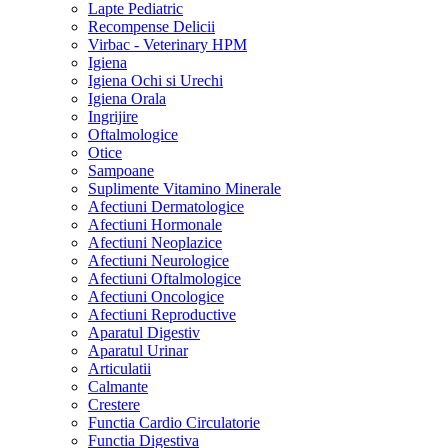
Lapte Pediatric
Recompense Delicii
Virbac - Veterinary HPM
Igiena
Igiena Ochi si Urechi
Igiena Orala
Ingrijire
Oftalmologice
Otice
Sampoane
Suplimente Vitamino Minerale
Afectiuni Dermatologice
Afectiuni Hormonale
Afectiuni Neoplazice
Afectiuni Neurologice
Afectiuni Oftalmologice
Afectiuni Oncologice
Afectiuni Reproductive
Aparatul Digestiv
Aparatul Urinar
Articulatii
Calmante
Crestere
Functia Cardio Circulatorie
Functia Digestiva