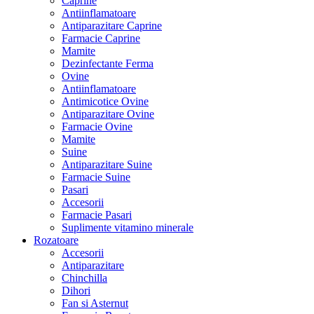
Caprine
Antiinflamatoare
Antiparazitare Caprine
Farmacie Caprine
Mamite
Dezinfectante Ferma
Ovine
Antiinflamatoare
Antimicotice Ovine
Antiparazitare Ovine
Farmacie Ovine
Mamite
Suine
Antiparazitare Suine
Farmacie Suine
Pasari
Accesorii
Farmacie Pasari
Suplimente vitamino minerale
Rozatoare
Accesorii
Antiparazitare
Chinchilla
Dihori
Fan si Asternut