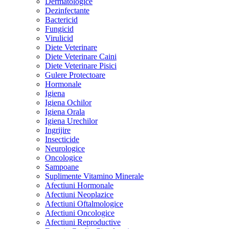
Dermatologice
Dezinfectante
Bactericid
Fungicid
Virulicid
Diete Veterinare
Diete Veterinare Caini
Diete Veterinare Pisici
Gulere Protectoare
Hormonale
Igiena
Igiena Ochilor
Igiena Orala
Igiena Urechilor
Ingrijire
Insecticide
Neurologice
Oncologice
Sampoane
Suplimente Vitamino Minerale
Afectiuni Hormonale
Afectiuni Neoplazice
Afectiuni Oftalmologice
Afectiuni Oncologice
Afectiuni Reproductive