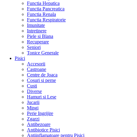
Functia Hepatica
Functia Pancreatica
Functia Renala
Functia Respiratorie
Imunitate
Intretinere
Piele si Blana
Recuperare
Seniori
Tonice Generale
Pisici
Accesorii
Castroane
Centre de Joaca
Cosuri si perne
Custi
Diverse
Hamuri si Lese
Jucarii
Mingi
Perie Ingrijire
Zgarzi
Antibezoare
Antibiotice Pisici
Antiinflamatoare pentru Pisici