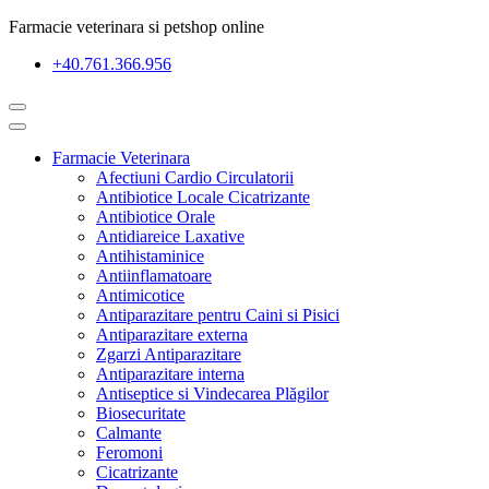
Farmacie veterinara si petshop online
+40.761.366.956
Farmacie Veterinara
Afectiuni Cardio Circulatorii
Antibiotice Locale Cicatrizante
Antibiotice Orale
Antidiareice Laxative
Antihistaminice
Antiinflamatoare
Antimicotice
Antiparazitare pentru Caini si Pisici
Antiparazitare externa
Zgarzi Antiparazitare
Antiparazitare interna
Antiseptice si Vindecarea Plăgilor
Biosecuritate
Calmante
Feromoni
Cicatrizante