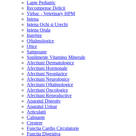
Lapte Pediatric
Recompense Delicii
Virbac - Veterinary HPM
Igiena
Igiena Ochi si Urechi
Igiena Orala
Ingrijire
Oftalmologice
Otice
Sampoane
Suplimente Vitamino Minerale
Afectiuni Dermatologice
Afectiuni Hormonale
Afectiuni Neoplazice
Afectiuni Neurologice
Afectiuni Oftalmologice
Afectiuni Oncologice
Afectiuni Reproductive
Aparatul Digestiv
Aparatul Urinar
Articulatii
Calmante
Crestere
Functia Cardio Circulatorie
Functia Digestiva