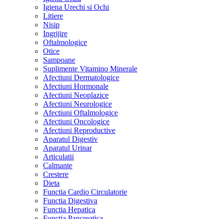
Igiena Urechi si Ochi
Litiere
Nisip
Ingrijire
Oftalmologice
Otice
Sampoane
Suplimente Vitamino Minerale
Afectiuni Dermatologice
Afectiuni Hormonale
Afectiuni Neoplazice
Afectiuni Neurologice
Afectiuni Oftalmologice
Afectiuni Oncologice
Afectiuni Reproductive
Aparatul Digestiv
Aparatul Urinar
Articulatii
Calmante
Crestere
Dieta
Functia Cardio Circulatorie
Functia Digestiva
Functia Hepatica
Functia Pancreatica