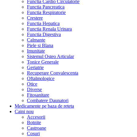
Functia Cardio Circulatorie
Functia Pancreatica
Functia Respiratorie
Crestere
Functia Hepatica
Functia Renala Urinara
Functia Digestiva
Calmante
Piele si Blana
Imunitate
Sistemul Osteo Articular
Tonice Generale
Geriatrie
Recuperare Convalescenta
Oftalmologice
Otice
Diverse
Fitosanitare
Combatere Daunatori
Medicamente pe baza de reteta
Caini
nou
Accesorii
Botnite
Castroane
Cosuri