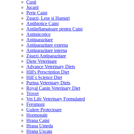
Custi
Jucarii
Perie Caini
Zgarzi, Lese si Hamuri
Antibiotice Caini
Antiinflamatoare pentru Caini
Antimicotice
Antiparazitare
Antiparazitare externa
Antiparazitare interna
Zgarzi Antiparazitare
Diete Veterinare
Advance Veterinary Diets
Hill's Prescription Diet
Hill`s Science Diet
Purina Veterinary Diets
Royal Canin Veterinary Diet
Trovet
Vet Life Veterinary Formulated
Feromoni
Gulere Protectoare
Hormonale
Hrana Caini
Hrana Umeda
Hrana Uscata