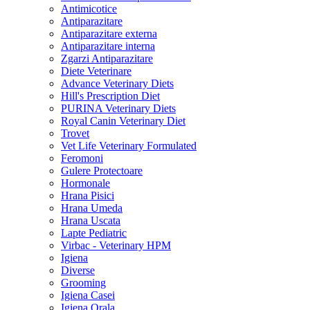
Antimicotice
Antiparazitare
Antiparazitare externa
Antiparazitare interna
Zgarzi Antiparazitare
Diete Veterinare
Advance Veterinary Diets
Hill's Prescription Diet
PURINA Veterinary Diets
Royal Canin Veterinary Diet
Trovet
Vet Life Veterinary Formulated
Feromoni
Gulere Protectoare
Hormonale
Hrana Pisici
Hrana Umeda
Hrana Uscata
Lapte Pediatric
Virbac - Veterinary HPM
Igiena
Diverse
Grooming
Igiena Casei
Igiena Orala