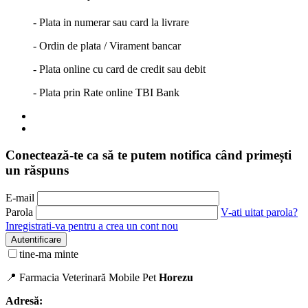
- Plata in numerar sau card la livrare
- Ordin de plata / Virament bancar
- Plata online cu card de credit sau debit
- Plata prin Rate online TBI Bank
Conectează-te ca să te putem notifica când primești
un răspuns
E-mail
Parola
V-ati uitat parola?
Inregistrati-va pentru a crea un cont nou
Autentificare
tine-ma minte
📍 Farmacia Veterinară Mobile Pet
Horezu
Adresă: