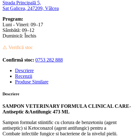
Strada Principală 5,
Sat Galicea, 247209, Vâlcea
Program:
Luni - Vineri: 09–17
Sâmbătă: 09–12
Duminică: Închis
⚠️ Verifică stoc
Confirmă stoc:
0753 282 888
Descriere
Recenzii
Produse Similare
Descriere
SAMPON VETERINARY FORMULA CLINICAL CARE-
Antiseptic &Antifungic 473 ML
Sampon formulat stiintific cu clorura de benzetoniu (agent
antiseptic) si Ketoconazol (agent antifungic) pentru a
Combate infectiile fungice si bacteriene de la nivelul pielii.