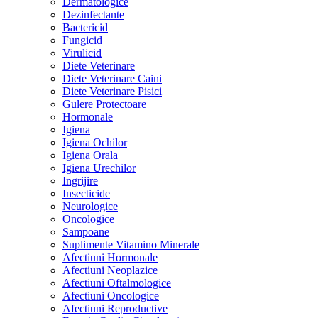
Dermatologice
Dezinfectante
Bactericid
Fungicid
Virulicid
Diete Veterinare
Diete Veterinare Caini
Diete Veterinare Pisici
Gulere Protectoare
Hormonale
Igiena
Igiena Ochilor
Igiena Orala
Igiena Urechilor
Ingrijire
Insecticide
Neurologice
Oncologice
Sampoane
Suplimente Vitamino Minerale
Afectiuni Hormonale
Afectiuni Neoplazice
Afectiuni Oftalmologice
Afectiuni Oncologice
Afectiuni Reproductive