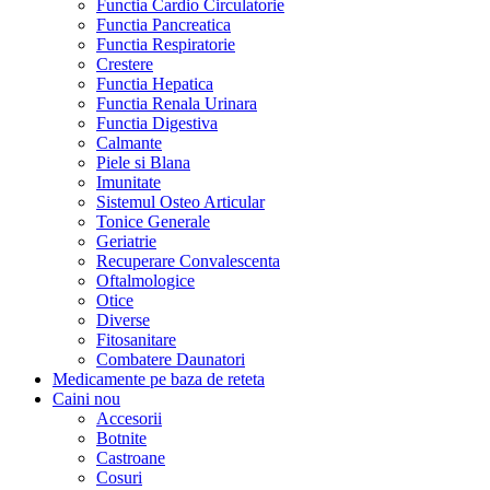
Functia Cardio Circulatorie
Functia Pancreatica
Functia Respiratorie
Crestere
Functia Hepatica
Functia Renala Urinara
Functia Digestiva
Calmante
Piele si Blana
Imunitate
Sistemul Osteo Articular
Tonice Generale
Geriatrie
Recuperare Convalescenta
Oftalmologice
Otice
Diverse
Fitosanitare
Combatere Daunatori
Medicamente pe baza de reteta
Caini
nou
Accesorii
Botnite
Castroane
Cosuri