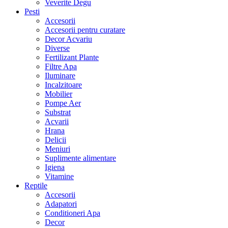
Veverite Degu
Pesti
Accesorii
Accesorii pentru curatare
Decor Acvariu
Diverse
Fertilizant Plante
Filtre Apa
Iluminare
Incalzitoare
Mobilier
Pompe Aer
Substrat
Acvarii
Hrana
Delicii
Meniuri
Suplimente alimentare
Igiena
Vitamine
Reptile
Accesorii
Adapatori
Conditioneri Apa
Decor