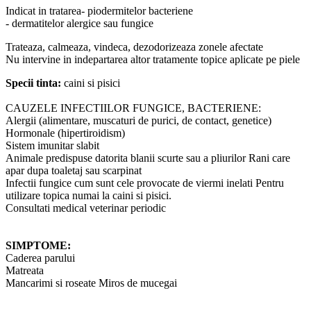
Indicat in tratarea- piodermitelor bacteriene
- dermatitelor alergice sau fungice
Trateaza, calmeaza, vindeca, dezodorizeaza zonele afectate
Nu intervine in indepartarea altor tratamente topice aplicate pe piele
Specii tinta:
caini si pisici
CAUZELE INFECTIILOR FUNGICE, BACTERIENE:
Alergii (alimentare, muscaturi de purici, de contact, genetice)
Hormonale (hipertiroidism)
Sistem imunitar slabit
Animale predispuse datorita blanii scurte sau a pliurilor Rani care
apar dupa toaletaj sau scarpinat
Infectii fungice cum sunt cele provocate de viermi inelati Pentru
utilizare topica numai la caini si pisici.
Consultati medical veterinar periodic
SIMPTOME:
Caderea parului
Matreata
Mancarimi si roseate Miros de mucegai