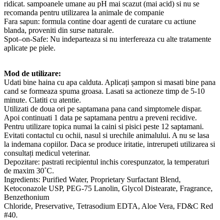
ridicat. sampoanele umane au pH mai scazut (mai acid) si nu se
recomanda pentru utilizarea la animale de companie
Fara sapun: formula contine doar agenti de curatare cu actiune
blanda, proveniti din surse naturale.
Spot–on-Safe: Nu indeparteaza si nu interfereaza cu alte tratamente
aplicate pe piele.
Mod de utilizare:
Udati bine haina cu apa calduta. Aplicați șampon si masati bine pana
cand se formeaza spuma groasa. Lasati sa actioneze timp de 5-10
minute. Clatiti cu atentie.
Utilizati de doua ori pe saptamana pana cand simptomele dispar.
Apoi continuati 1 data pe saptamana pentru a preveni recidive.
Pentru utilizare topica numai la caini si pisici peste 12 saptamani.
Evitati contactul cu ochii, nasul si urechile animalului. A nu se lasa
la indemana copiilor. Daca se produce iritatie, intrerupeti utilizarea si
consultați medicul veterinar.
Depozitare: pastrati recipientul inchis corespunzator, la temperaturi
de maxim 30˚C.
Ingredients: Purified Water, Proprietary Surfactant Blend,
Ketoconazole USP, PEG-75 Lanolin, Glycol Distearate, Fragrance,
Benzethonium
Chloride, Preservative, Tetrasodium EDTA, Aloe Vera, FD&C Red
#40.