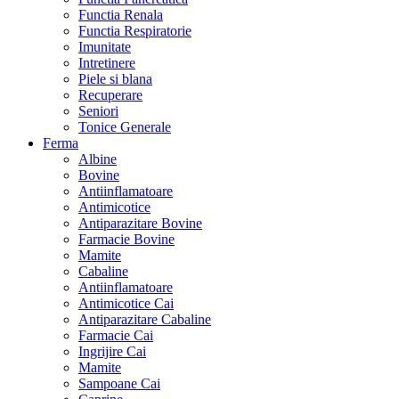
Functia Renala
Functia Respiratorie
Imunitate
Intretinere
Piele si blana
Recuperare
Seniori
Tonice Generale
Ferma
Albine
Bovine
Antiinflamatoare
Antimicotice
Antiparazitare Bovine
Farmacie Bovine
Mamite
Cabaline
Antiinflamatoare
Antimicotice Cai
Antiparazitare Cabaline
Farmacie Cai
Ingrijire Cai
Mamite
Sampoane Cai