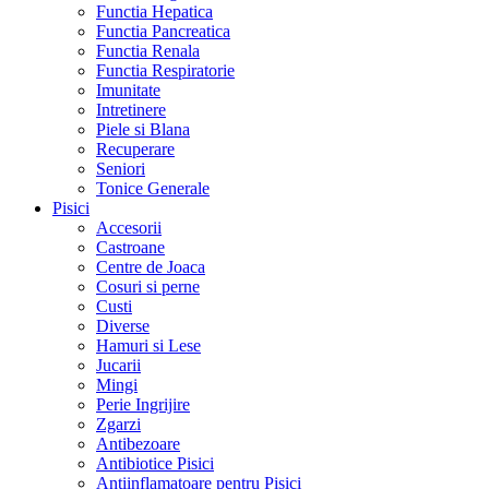
Functia Hepatica
Functia Pancreatica
Functia Renala
Functia Respiratorie
Imunitate
Intretinere
Piele si Blana
Recuperare
Seniori
Tonice Generale
Pisici
Accesorii
Castroane
Centre de Joaca
Cosuri si perne
Custi
Diverse
Hamuri si Lese
Jucarii
Mingi
Perie Ingrijire
Zgarzi
Antibezoare
Antibiotice Pisici
Antiinflamatoare pentru Pisici