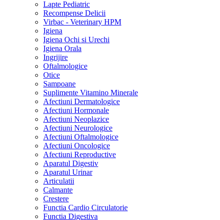
Lapte Pediatric
Recompense Delicii
Virbac - Veterinary HPM
Igiena
Igiena Ochi si Urechi
Igiena Orala
Ingrijire
Oftalmologice
Otice
Sampoane
Suplimente Vitamino Minerale
Afectiuni Dermatologice
Afectiuni Hormonale
Afectiuni Neoplazice
Afectiuni Neurologice
Afectiuni Oftalmologice
Afectiuni Oncologice
Afectiuni Reproductive
Aparatul Digestiv
Aparatul Urinar
Articulatii
Calmante
Crestere
Functia Cardio Circulatorie
Functia Digestiva