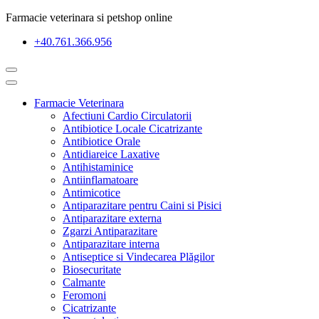
Farmacie veterinara si petshop online
+40.761.366.956
Farmacie Veterinara
Afectiuni Cardio Circulatorii
Antibiotice Locale Cicatrizante
Antibiotice Orale
Antidiareice Laxative
Antihistaminice
Antiinflamatoare
Antimicotice
Antiparazitare pentru Caini si Pisici
Antiparazitare externa
Zgarzi Antiparazitare
Antiparazitare interna
Antiseptice si Vindecarea Plăgilor
Biosecuritate
Calmante
Feromoni
Cicatrizante