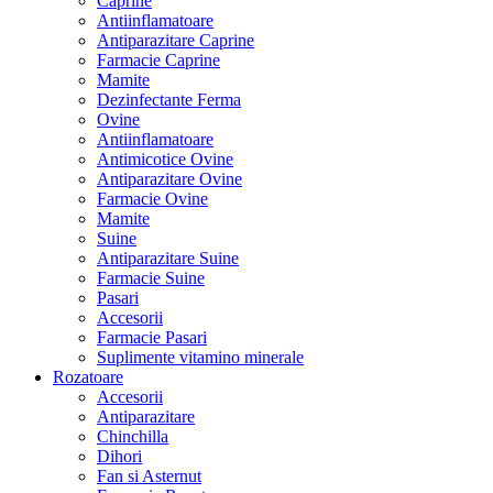
Caprine
Antiinflamatoare
Antiparazitare Caprine
Farmacie Caprine
Mamite
Dezinfectante Ferma
Ovine
Antiinflamatoare
Antimicotice Ovine
Antiparazitare Ovine
Farmacie Ovine
Mamite
Suine
Antiparazitare Suine
Farmacie Suine
Pasari
Accesorii
Farmacie Pasari
Suplimente vitamino minerale
Rozatoare
Accesorii
Antiparazitare
Chinchilla
Dihori
Fan si Asternut