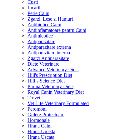
Custi
Jucarii
Perie Caini
Zgarzi, Lese si Hamuri
Antibiotice Caini
Antiinflamatoare pentru Caini
Antimicotice
Antiparazitare
Antiparazitare externa
Antiparazitare interna
Zgarzi Antiparazitare
Diete Veterinare
Advance Veterinary Diets
Hill's Prescription Diet
Hill`s Science Diet
Purina Veterinary Diets
Royal Canin Veterinary Diet
Trovet
Vet Life Veterinary Formulated
Feromoni
Gulere Protectoare
Hormonale
Hrana Caini
Hrana Umeda
Hrana Uscata