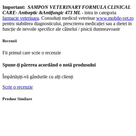
Important:
SAMPON VETERINARY FORMULA CLINICAL
CARE- Antiseptic &Antifungic 473 ML
- intra in categoria
farmacie veterinara
. Consultați medicul veterinar
www.mobile-vet.ro
pentru stabilirea diagnosticului, prescrierea medicației sau a dietei in
funcție de nevoile specifice ale câinelui / pisicii dumneavoastr
Recenzii
Fii primul care scrie o recenzie
Spune-ți părerea acordând o notă produsului
Împărtășiți-vă gândurile cu alți clienți
Scrie o recenzie
Produse Similare