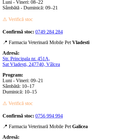
Luni - Vineri: 08–22
Sâmbătă - Duminică: 09–21
⚠️ Verifică stoc
Confirmă stoc:
0749 284 284
📍 Farmacia Veterinară Mobile Pet
Vladesti
Adresă:
Str. Principala nr. 451A,
Sat Vladești, 247740, Vâlcea
Program:
Luni - Vineri: 09–21
Sâmbătă: 10–17
Duminică: 10–15
⚠️ Verifică stoc
Confirmă stoc:
0756 994 994
📍 Farmacia Veterinară Mobile Pet
Galicea
Adresă: