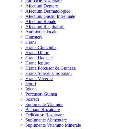
Farmacie Rozatoare
Afectiuni Dentare
Afectiuni Dermatologice
Afectiuni Gastro Intestinale
Afectiuni Renale
Afectiuni Respiratorii
Antibiotice locale
Hamsteri
Hrana
Hrana Chinchilla
Hrana Dihori
Hrana Hamster
Hrana Iepure
Hrana Porcusor de Guineea
Hrana Soricei si Sobolani
Hrana Veverite
Iepuri
Igiena
Porcusori Guinea
Soareci
Suplimente Vitamine
Batoane Rozatoare
Delicatese Rozatoare
Suplimente Alimentare
Suplimente Vitamino Minerale