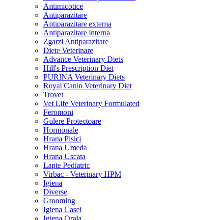
Antimicotice
Antiparazitare
Antiparazitare externa
Antiparazitare interna
Zgarzi Antiparazitare
Diete Veterinare
Advance Veterinary Diets
Hill's Prescription Diet
PURINA Veterinary Diets
Royal Canin Veterinary Diet
Trovet
Vet Life Veterinary Formulated
Feromoni
Gulere Protectoare
Hormonale
Hrana Pisici
Hrana Umeda
Hrana Uscata
Lapte Pediatric
Virbac - Veterinary HPM
Igiena
Diverse
Grooming
Igiena Casei
Igiena Orala