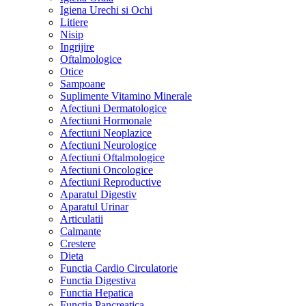
Igiena Urechi si Ochi
Litiere
Nisip
Ingrijire
Oftalmologice
Otice
Sampoane
Suplimente Vitamino Minerale
Afectiuni Dermatologice
Afectiuni Hormonale
Afectiuni Neoplazice
Afectiuni Neurologice
Afectiuni Oftalmologice
Afectiuni Oncologice
Afectiuni Reproductive
Aparatul Digestiv
Aparatul Urinar
Articulatii
Calmante
Crestere
Dieta
Functia Cardio Circulatorie
Functia Digestiva
Functia Hepatica
Functia Pancreatica