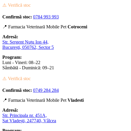
⚠️ Verifică stoc
Confirmă stoc:
0784 993 993
📍 Farmacia Veterinară Mobile Pet
Cotroceni
Adresă:
Str. Sergent Nuțu Ion 44,
București, 050762, Sector 5
Program:
Luni - Vineri: 08–22
Sâmbătă - Duminică: 09–21
⚠️ Verifică stoc
Confirmă stoc:
0749 284 284
📍 Farmacia Veterinară Mobile Pet
Vladesti
Adresă:
Str. Principala nr. 451A,
Sat Vladești, 247740, Vâlcea
Program: