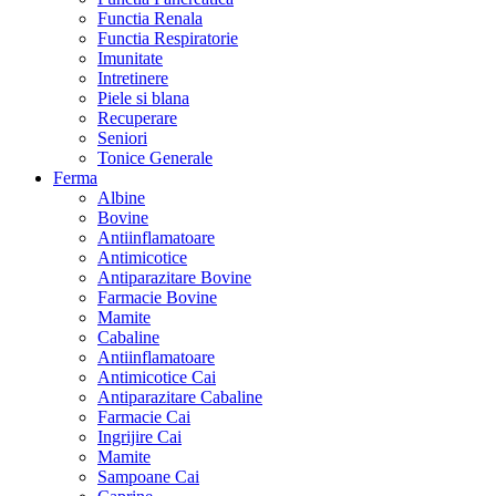
Functia Renala
Functia Respiratorie
Imunitate
Intretinere
Piele si blana
Recuperare
Seniori
Tonice Generale
Ferma
Albine
Bovine
Antiinflamatoare
Antimicotice
Antiparazitare Bovine
Farmacie Bovine
Mamite
Cabaline
Antiinflamatoare
Antimicotice Cai
Antiparazitare Cabaline
Farmacie Cai
Ingrijire Cai
Mamite
Sampoane Cai