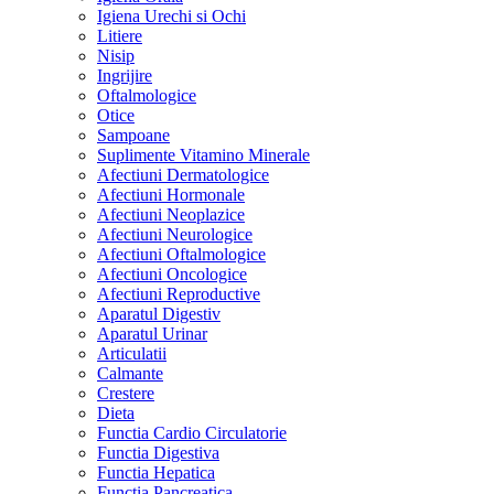
Igiena Urechi si Ochi
Litiere
Nisip
Ingrijire
Oftalmologice
Otice
Sampoane
Suplimente Vitamino Minerale
Afectiuni Dermatologice
Afectiuni Hormonale
Afectiuni Neoplazice
Afectiuni Neurologice
Afectiuni Oftalmologice
Afectiuni Oncologice
Afectiuni Reproductive
Aparatul Digestiv
Aparatul Urinar
Articulatii
Calmante
Crestere
Dieta
Functia Cardio Circulatorie
Functia Digestiva
Functia Hepatica
Functia Pancreatica