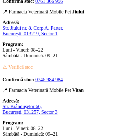
Confirmă stoc:
0761 366 956
📍 Farmacia Veterinară Mobile Pet
Jiului
Adresă:
Str. Jiului nr. 8, Corp A, Parter,
București, 013219, Sector 1
Program:
Luni - Vineri: 08–22
Sâmbătă - Duminică: 09–21
⚠️ Verifică stoc
Confirmă stoc:
0746 984 984
📍 Farmacia Veterinară Mobile Pet
Vitan
Adresă:
Str. Brânduşelor 66,
București, 031257, Sector 3
Program:
Luni - Vineri: 08–22
Sâmbătă - Duminică: 09–21