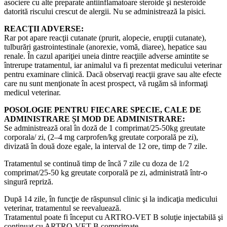
asociere cu alte preparate antiinflamatoare steroide şi nesteroide
datorită riscului crescut de alergii. Nu se administrează la pisici.
REACŢII ADVERSE:
Rar pot apare reacţii cutanate (prurit, alopecie, erupţii cutanate),
tulburări gastrointestinale (anorexie, vomă, diaree), hepatice sau
renale. În cazul apariţiei uneia dintre reacţiile adverse amintite se
întrerupe tratamentul, iar animalul va fi prezentat medicului veterinar
pentru examinare clinică. Dacă observaţi reacţii grave sau alte efecte
care nu sunt menţionate în acest prospect, vă rugăm să informaţi
medicul veterinar.
POSOLOGIE PENTRU FIECARE SPECIE, CALE DE
ADMINISTRARE ȘI MOD DE ADMINISTRARE:
Se administrează oral în doză de 1 comprimat/25-50kg greutate
corporala/ zi, (2–4 mg carprofen/kg greutate corporală pe zi),
divizată în două doze egale, la interval de 12 ore, timp de 7 zile.
Tratamentul se continuă timp de încă 7 zile cu doza de 1/2
comprimat/25-50 kg greutate corporală pe zi, administrată într-o
singură repriză.
După 14 zile, în funcţie de răspunsul clinic şi la indicaţia medicului
veterinar, tratamentul se reevaluează.
Tratamentul poate fi început cu ARTRO-VET B soluţie injectabilă şi
continuat cu ARTRO-VET B comprimate.