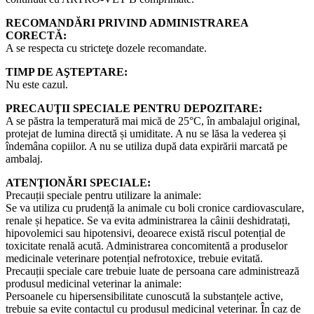
RECOMANDĂRI PRIVIND ADMINISTRAREA
CORECTĂ:
A se respecta cu stricteţe dozele recomandate.
TIMP DE AŞTEPTARE:
Nu este cazul.
PRECAUŢII SPECIALE PENTRU DEPOZITARE:
A se păstra la temperatură mai mică de 25°C, în ambalajul original,
protejat de lumina directă și umiditate. A nu se lăsa la vederea și
îndemâna copiilor. A nu se utiliza după data expirării marcată pe
ambalaj.
ATENŢIONĂRI SPECIALE:
Precauții speciale pentru utilizare la animale:
Se va utiliza cu prudență la animale cu boli cronice cardiovasculare,
renale și hepatice. Se va evita administrarea la câinii deshidratați,
hipovolemici sau hipotensivi, deoarece există riscul potențial de
toxicitate renală acută. Administrarea concomitentă a produselor
medicinale veterinare potențial nefrotoxice, trebuie evitată.
Precauții speciale care trebuie luate de persoana care administrează
produsul medicinal veterinar la animale:
Persoanele cu hipersensibilitate cunoscută la substanțele active,
trebuie sa evite contactul cu produsul medicinal veterinar. În caz de