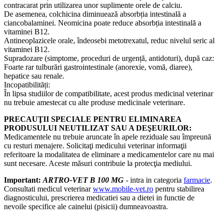
contracarat prin utilizarea unor suplimente orele de calciu.
De asemenea, colchicina diminuează absorbția intestinală a
ciancobalaminei. Neomicina poate reduce absorbția intestinală a
vitaminei B12.
Antineoplazicele orale, îndeosebi metotrexatul, reduc nivelul seric al
vitaminei B12.
Supradozare (simptome, proceduri de urgență, antidoturi), după caz:
Foarte rar tulburări gastrointestinale (anorexie, vomă, diaree),
hepatice sau renale.
Incopatibilități:
În lipsa studiilor de compatibilitate, acest produs medicinal veterinar
nu trebuie amestecat cu alte produse medicinale veterinare.
PRECAUŢII SPECIALE PENTRU ELIMINAREA
PRODUSULUI NEUTILIZAT SAU A DEŞEURILOR:
Medicamentele nu trebuie aruncate în apele reziduale sau împreună
cu resturi menajere. Solicitaţi medicului veterinar informaţii
referitoare la modalitatea de eliminare a medicamentelor care nu mai
sunt necesare. Aceste măsuri contribuie la protecţia mediului.
Important:
ARTRO-VET B 100 MG
- intra in categoria
farmacie
.
Consultati medicul veterinar
www.mobile-vet.ro
pentru stabilirea
diagnosticului, prescrierea medicatiei sau a dietei in functie de
nevoile specifice ale cainelui (pisicii) dumneavoastra.