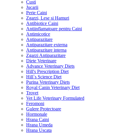
Custi
Jucarii
Perie Caini
Zgarzi, Lese si Hamuri
Antibiotice Caini
Antiinflamatoare pentru Caini
Antimicotice
Antiparazitare
Antiparazitare externa
Antiparazitare interna
Zgarzi Antiparazitare
Diete Veterinare
Advance Veterinary Diets
Hill's Prescription Diet
Hill`s Science Diet
Purina Veterinary Diets
Royal Canin Veterinary Diet
Trovet
Vet Life Veterinary Formulated
Feromoni
Gulere Protectoare
Hormonale
Hrana Caini
Hrana Umeda
Hrana Uscata