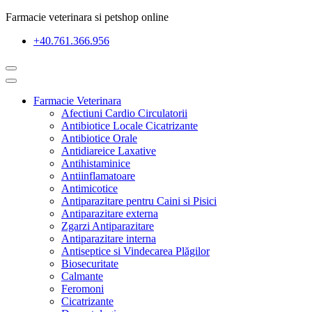
Farmacie veterinara si petshop online
+40.761.366.956
Farmacie Veterinara
Afectiuni Cardio Circulatorii
Antibiotice Locale Cicatrizante
Antibiotice Orale
Antidiareice Laxative
Antihistaminice
Antiinflamatoare
Antimicotice
Antiparazitare pentru Caini si Pisici
Antiparazitare externa
Zgarzi Antiparazitare
Antiparazitare interna
Antiseptice si Vindecarea Plăgilor
Biosecuritate
Calmante
Feromoni
Cicatrizante