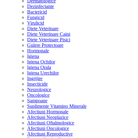
Dermatologice
Dezinfectante
Bactericid
Fungicid
Virulicid
Diete Veterinare
Diete Veterinare Caini
Diete Veterinare Pisici
Gulere Protectoare
Hormonale
Igiena
Igiena Ochilor
Igiena Orala
Igiena Urechilor
Ingrijire
Insecticide
Neurologice
Oncologice
Sampoane
Suplimente Vitamino Minerale
Afectiuni Hormonale
Afectiuni Neoplazice
Afectiuni Oftalmologice
Afectiuni Oncologice
Afectiuni Reproductive