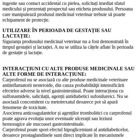
ingestie sau contact accidental cu pielea, solicitați imediat sfatul
medicului și prezentați prospectul sau eticheta produsului. Persoana
care manipulează produsul medicinal veterinar trebuie să poarte
echipament de protecție.
UTILIZARE ÎN PERIOADA DE GESTAȚIE SAU
LACTAȚIE:
Siguranța produsului medicinal veterinar nu a fost demonstrată în
timpul gestației și lactației. A nu se utiliza la cățele aflate în perioada
de gestație și lactație.
INTERACŢIUNI CU ALTE PRODUSE MEDICINALE SAU
ALTE FORME DE INTERACȚIUNE:
Carprofenul nu se asociază cu alte produse medicinale veterinare
antiinflamatorii nesteroide, din cauza probabilităţii intensificării
efectelor adverse la nivel gastrointestinal. Poate interacționa cu
sulfonamidele, salicilații, agenții antidiabetici sufonilureici. Nu se
asociază concomitent cu metotrexatul deoarece pot să apară
fenomene de toxicitate.
Asocierea anticoagulantelor și agenților trombolitici cu carprofenul
poate agrava evoluția unor eventuale ulcerații sau leziuni
hemoragice ale mucoasei gastrointestinale.
Carprofenul poate spori efectul hipoglicemiant al antidiabeticelor,
deoarece prostaglandinele sunt direct implicate în mecanismele