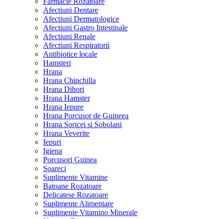
Farmacie Rozatoare
Afectiuni Dentare
Afectiuni Dermatologice
Afectiuni Gastro Intestinale
Afectiuni Renale
Afectiuni Respiratorii
Antibiotice locale
Hamsteri
Hrana
Hrana Chinchilla
Hrana Dihori
Hrana Hamster
Hrana Iepure
Hrana Porcusor de Guineea
Hrana Soricei si Sobolani
Hrana Veverite
Iepuri
Igiena
Porcusori Guinea
Soareci
Suplimente Vitamine
Batoane Rozatoare
Delicatese Rozatoare
Suplimente Alimentare
Suplimente Vitamino Minerale