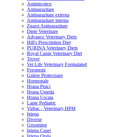
Antimicotice
Antiparazitare
Antiparazitare externa
Antiparazitare interna
Zgarzi Antiparazitare
Diete Veterinare
Advance Veterinary Diets
Hill's Prescription Diet
PURINA Veterinary Diets
Royal Canin Veterinary Diet
Trovet
Vet Life Veterinary Formulated
Feromoni
Gulere Protectoare
Hormonale
Hrana Pisici
Hrana Umeda
Hrana Uscata
Lapte Pediatric
Virbac - Veterinary HPM
Igiena
Diverse
Grooming
Igiena Casei
Igiena Orala