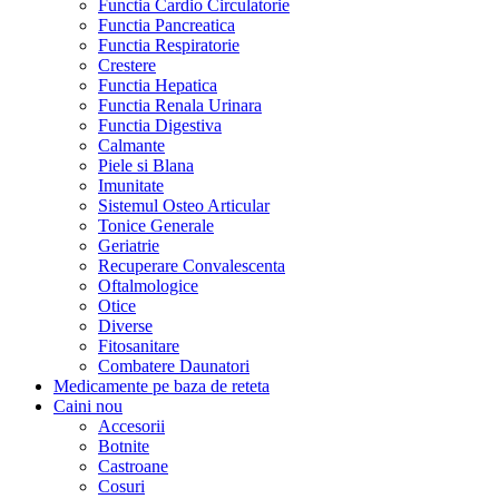
Functia Cardio Circulatorie
Functia Pancreatica
Functia Respiratorie
Crestere
Functia Hepatica
Functia Renala Urinara
Functia Digestiva
Calmante
Piele si Blana
Imunitate
Sistemul Osteo Articular
Tonice Generale
Geriatrie
Recuperare Convalescenta
Oftalmologice
Otice
Diverse
Fitosanitare
Combatere Daunatori
Medicamente pe baza de reteta
Caini
nou
Accesorii
Botnite
Castroane
Cosuri