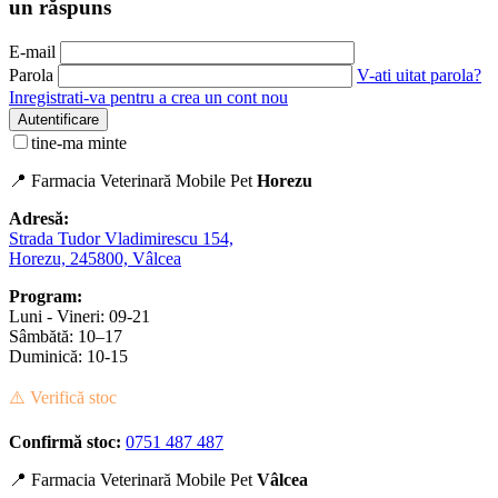
un răspuns
E-mail
Parola
V-ati uitat parola?
Inregistrati-va pentru a crea un cont nou
Autentificare
tine-ma minte
📍 Farmacia Veterinară Mobile Pet
Horezu
Adresă:
Strada Tudor Vladimirescu 154,
Horezu, 245800, Vâlcea
Program:
Luni - Vineri: 09-21
Sâmbătă: 10–17
Duminică: 10-15
⚠️ Verifică stoc
Confirmă stoc:
0751 487 487
📍 Farmacia Veterinară Mobile Pet
Vâlcea