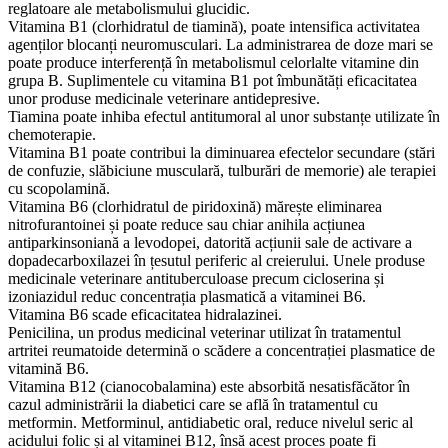
reglatoare ale metabolismului glucidic.
Vitamina B1 (clorhidratul de tiamină), poate intensifica activitatea
agenților blocanți neuromusculari. La administrarea de doze mari se
poate produce interferență în metabolismul celorlalte vitamine din
grupa B. Suplimentele cu vitamina B1 pot îmbunătăți eficacitatea
unor produse medicinale veterinare antidepresive.
Tiamina poate inhiba efectul antitumoral al unor substanțe utilizate în
chemoterapie.
Vitamina B1 poate contribui la diminuarea efectelor secundare (stări
de confuzie, slăbiciune musculară, tulburări de memorie) ale terapiei
cu scopolamină.
Vitamina B6 (clorhidratul de piridoxină) mărește eliminarea
nitrofurantoinei și poate reduce sau chiar anihila acțiunea
antiparkinsoniană a levodopei, datorită acțiunii sale de activare a
dopadecarboxilazei în țesutul periferic al creierului. Unele produse
medicinale veterinare antituberculoase precum cicloserina și
izoniazidul reduc concentrația plasmatică a vitaminei B6.
Vitamina B6 scade eficacitatea hidralazinei.
Penicilina, un produs medicinal veterinar utilizat în tratamentul
artritei reumatoide determină o scădere a concentrației plasmatice de
vitamină B6.
Vitamina B12 (cianocobalamina) este absorbită nesatisfăcător în
cazul administrării la diabetici care se află în tratamentul cu
metformin. Metforminul, antidiabetic oral, reduce nivelul seric al
acidului folic și al vitaminei B12, însă acest proces poate fi