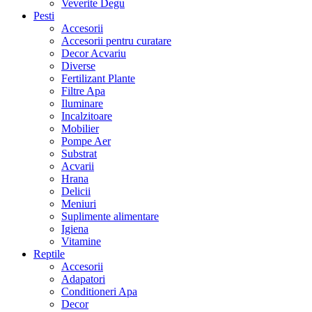
Veverite Degu
Pesti
Accesorii
Accesorii pentru curatare
Decor Acvariu
Diverse
Fertilizant Plante
Filtre Apa
Iluminare
Incalzitoare
Mobilier
Pompe Aer
Substrat
Acvarii
Hrana
Delicii
Meniuri
Suplimente alimentare
Igiena
Vitamine
Reptile
Accesorii
Adapatori
Conditioneri Apa
Decor