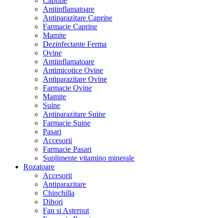
Caprine
Antiinflamatoare
Antiparazitare Caprine
Farmacie Caprine
Mamite
Dezinfectante Ferma
Ovine
Antiinflamatoare
Antimicotice Ovine
Antiparazitare Ovine
Farmacie Ovine
Mamite
Suine
Antiparazitare Suine
Farmacie Suine
Pasari
Accesorii
Farmacie Pasari
Suplimente vitamino minerale
Rozatoare
Accesorii
Antiparazitare
Chinchilla
Dihori
Fan si Asternut