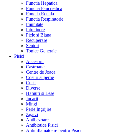
Functia Hepatica
Functia Pancreatica
Functia Renala
Functia Respiratorie
Imunitate
Intretinere
Piele si Blana
Recuperare
Seniori
Tonice Generale
Pisici
Accesorii
Castroane
Centre de Joaca
Cosuri si perne
Custi
Diverse
Hamuri si Lese
Jucarii
Mingi
Perie Ingrijire
Zgarzi
Antibezoare
Antibiotice Pisici
Antiinflamatoare pentru Pisici