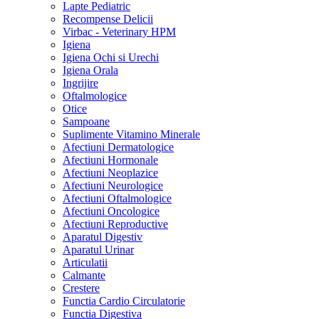
Lapte Pediatric
Recompense Delicii
Virbac - Veterinary HPM
Igiena
Igiena Ochi si Urechi
Igiena Orala
Ingrijire
Oftalmologice
Otice
Sampoane
Suplimente Vitamino Minerale
Afectiuni Dermatologice
Afectiuni Hormonale
Afectiuni Neoplazice
Afectiuni Neurologice
Afectiuni Oftalmologice
Afectiuni Oncologice
Afectiuni Reproductive
Aparatul Digestiv
Aparatul Urinar
Articulatii
Calmante
Crestere
Functia Cardio Circulatorie
Functia Digestiva