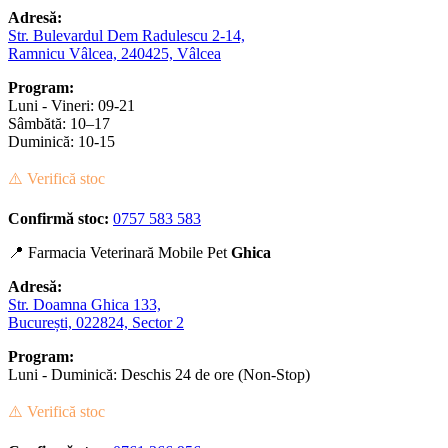
Adresă:
Str. Bulevardul Dem Radulescu 2-14,
Ramnicu Vâlcea, 240425, Vâlcea
Program:
Luni - Vineri: 09-21
Sâmbătă: 10–17
Duminică: 10-15
⚠️ Verifică stoc
Confirmă stoc:
0757 583 583
📍 Farmacia Veterinară Mobile Pet
Ghica
Adresă:
Str. Doamna Ghica 133,
București, 022824, Sector 2
Program:
Luni - Duminică: Deschis 24 de ore (Non-Stop)
⚠️ Verifică stoc