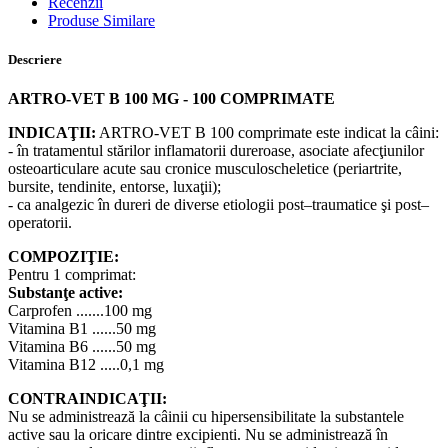
Recenzii
Produse Similare
Descriere
ARTRO-VET B 100 MG - 100 COMPRIMATE
INDICAŢII:
ARTRO-VET B 100 comprimate este indicat la câini:
- în tratamentul stărilor inflamatorii dureroase, asociate afecţiunilor
osteoarticulare acute sau cronice musculoscheletice (periartrite,
bursite, tendinite, entorse, luxaţii);
- ca analgezic în dureri de diverse etiologii post–traumatice şi post–
operatorii.
COMPOZIŢIE:
Pentru 1 comprimat:
Substanţe active:
Carprofen .......100 mg
Vitamina B1 ......50 mg
Vitamina B6 ......50 mg
Vitamina B12 .....0,1 mg
CONTRAINDICAŢII:
Nu se administrează la câinii cu hipersensibilitate la substantele
active sau la oricare dintre excipienti. Nu se administrează în