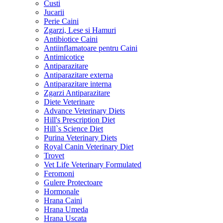
Custi
Jucarii
Perie Caini
Zgarzi, Lese si Hamuri
Antibiotice Caini
Antiinflamatoare pentru Caini
Antimicotice
Antiparazitare
Antiparazitare externa
Antiparazitare interna
Zgarzi Antiparazitare
Diete Veterinare
Advance Veterinary Diets
Hill's Prescription Diet
Hill`s Science Diet
Purina Veterinary Diets
Royal Canin Veterinary Diet
Trovet
Vet Life Veterinary Formulated
Feromoni
Gulere Protectoare
Hormonale
Hrana Caini
Hrana Umeda
Hrana Uscata