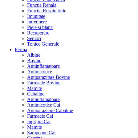
Functia Renala
Functia Respiratorie
Imunitate
Intretinere
Piele si blana
Recuperare
Seniori
Tonice Generale
Ferma
Albine
Bovine
Antiinflamatoare
Antimicotice
Antiparazitare Bovine
Farmacie Bovine
Mamite
Cabaline
Antiinflamatoare
Antimicotice Cai
Antiparazitare Cabaline
Farmacie Cai
Ingrijire Cai
Mamite
Sampoane Cai