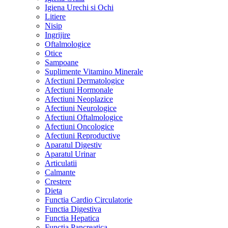
Igiena Urechi si Ochi
Litiere
Nisip
Ingrijire
Oftalmologice
Otice
Sampoane
Suplimente Vitamino Minerale
Afectiuni Dermatologice
Afectiuni Hormonale
Afectiuni Neoplazice
Afectiuni Neurologice
Afectiuni Oftalmologice
Afectiuni Oncologice
Afectiuni Reproductive
Aparatul Digestiv
Aparatul Urinar
Articulatii
Calmante
Crestere
Dieta
Functia Cardio Circulatorie
Functia Digestiva
Functia Hepatica
Functia Pancreatica