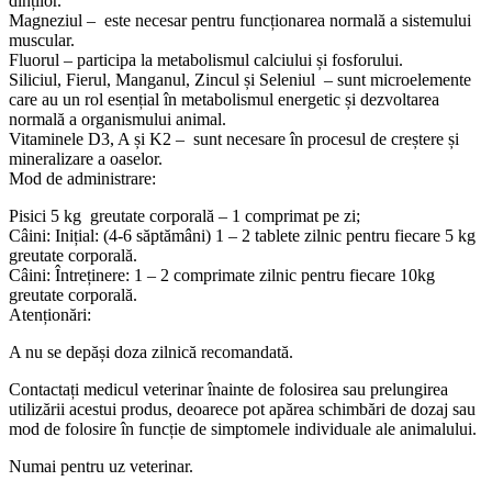
dinților.
Magneziul – este necesar pentru funcționarea normală a sistemului
muscular.
Fluorul – participa la metabolismul calciului și fosforului.
Siliciul, Fierul, Manganul, Zincul și Seleniul – sunt microelemente
care au un rol esențial în metabolismul energetic și dezvoltarea
normală a organismului animal.
Vitaminele D3, A și K2 – sunt necesare în procesul de creștere și
mineralizare a oaselor.
Mod de administrare:
Pisici 5 kg greutate corporală – 1 comprimat pe zi;
Câini: Inițial: (4-6 săptămâni) 1 – 2 tablete zilnic pentru fiecare 5 kg
greutate corporală.
Câini: Întreținere: 1 – 2 comprimate zilnic pentru fiecare 10kg
greutate corporală.
Atenționări:
A nu se depăși doza zilnică recomandată.
Contactați medicul veterinar înainte de folosirea sau prelungirea
utilizării acestui produs, deoarece pot apărea schimbări de dozaj sau
mod de folosire în funcție de simptomele individuale ale animalului.
Numai pentru uz veterinar.