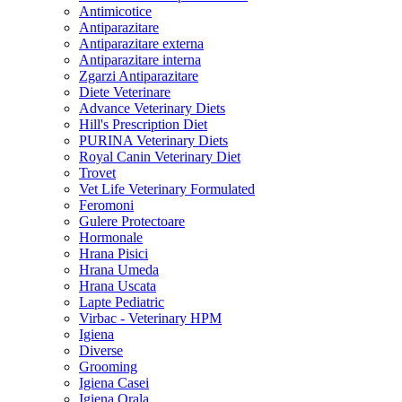
Antimicotice
Antiparazitare
Antiparazitare externa
Antiparazitare interna
Zgarzi Antiparazitare
Diete Veterinare
Advance Veterinary Diets
Hill's Prescription Diet
PURINA Veterinary Diets
Royal Canin Veterinary Diet
Trovet
Vet Life Veterinary Formulated
Feromoni
Gulere Protectoare
Hormonale
Hrana Pisici
Hrana Umeda
Hrana Uscata
Lapte Pediatric
Virbac - Veterinary HPM
Igiena
Diverse
Grooming
Igiena Casei
Igiena Orala