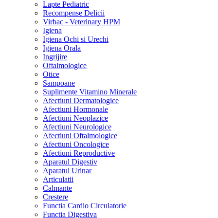
Lapte Pediatric
Recompense Delicii
Virbac - Veterinary HPM
Igiena
Igiena Ochi si Urechi
Igiena Orala
Ingrijire
Oftalmologice
Otice
Sampoane
Suplimente Vitamino Minerale
Afectiuni Dermatologice
Afectiuni Hormonale
Afectiuni Neoplazice
Afectiuni Neurologice
Afectiuni Oftalmologice
Afectiuni Oncologice
Afectiuni Reproductive
Aparatul Digestiv
Aparatul Urinar
Articulatii
Calmante
Crestere
Functia Cardio Circulatorie
Functia Digestiva