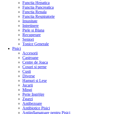
Functia Hepatica
Functia Pancreatica
Functia Renala
Functia Respiratorie
Imunitate
Intretinere
Piele si Blana
Recuperare
Seniori
Tonice Generale
Pisici
Accesorii
Castroane
Centre de Joaca
Cosuri si perne
Custi
Diverse
Hamuri si Lese
Jucarii
Mingi
Perie Ingrijire
Zgarzi
Antibezoare
Antibiotice Pisici
Antiinflamatoare pentru Pisici