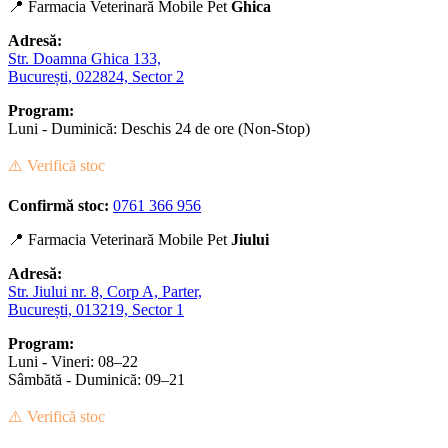
📍 Farmacia Veterinară Mobile Pet
Ghica
Adresă:
Str. Doamna Ghica 133,
București, 022824, Sector 2
Program:
Luni - Duminică: Deschis 24 de ore (Non-Stop)
⚠️ Verifică stoc
Confirmă stoc:
0761 366 956
📍 Farmacia Veterinară Mobile Pet
Jiului
Adresă:
Str. Jiului nr. 8, Corp A, Parter,
București, 013219, Sector 1
Program:
Luni - Vineri: 08–22
Sâmbătă - Duminică: 09–21
⚠️ Verifică stoc