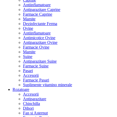
Caprine
Antiinflamatoare
Antiparazitare Caprine
Farmacie Caprine
Mamite
Dezinfectante Ferma
Ovine
Antiinflamatoare
Antimicotice Ovine
Antiparazitare Ovine
Farmacie Ovine
Mamite
Suine
Antiparazitare Suine
Farmacie Suine
Pasari
Accesorii
Farmacie Pasari
Suplimente vitamino minerale
Rozatoare
Accesorii
Antiparazitare
Chinchilla
Dihori
Fan si Asternut