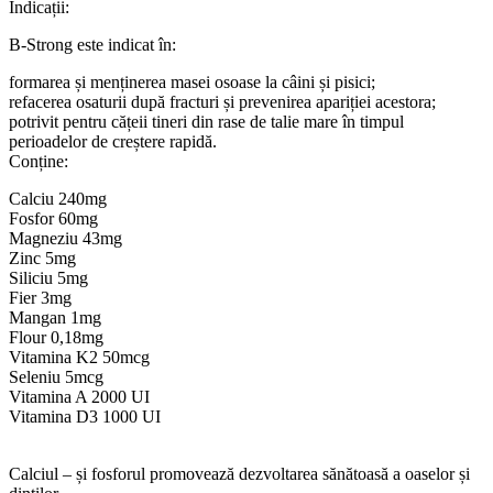
Indicații:
B-Strong este indicat în:
formarea și menținerea masei osoase la câini și pisici;
refacerea osaturii după fracturi și prevenirea apariției acestora;
potrivit pentru cățeii tineri din rase de talie mare în timpul
perioadelor de creștere rapidă.
Conține:
Calciu 240mg
Fosfor 60mg
Magneziu 43mg
Zinc 5mg
Siliciu 5mg
Fier 3mg
Mangan 1mg
Flour 0,18mg
Vitamina K2 50mcg
Seleniu 5mcg
Vitamina A 2000 UI
Vitamina D3 1000 UI
Calciul – și fosforul promovează dezvoltarea sănătoasă a oaselor și