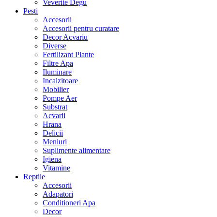
Veverite Degu
Pesti
Accesorii
Accesorii pentru curatare
Decor Acvariu
Diverse
Fertilizant Plante
Filtre Apa
Iluminare
Incalzitoare
Mobilier
Pompe Aer
Substrat
Acvarii
Hrana
Delicii
Meniuri
Suplimente alimentare
Igiena
Vitamine
Reptile
Accesorii
Adapatori
Conditioneri Apa
Decor