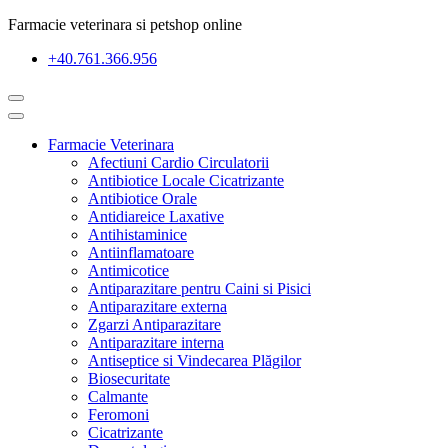
Farmacie veterinara si petshop online
+40.761.366.956
Farmacie Veterinara
Afectiuni Cardio Circulatorii
Antibiotice Locale Cicatrizante
Antibiotice Orale
Antidiareice Laxative
Antihistaminice
Antiinflamatoare
Antimicotice
Antiparazitare pentru Caini si Pisici
Antiparazitare externa
Zgarzi Antiparazitare
Antiparazitare interna
Antiseptice si Vindecarea Plăgilor
Biosecuritate
Calmante
Feromoni
Cicatrizante