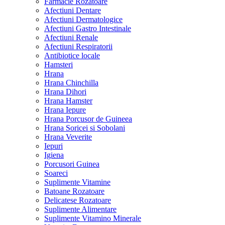
Farmacie Rozatoare
Afectiuni Dentare
Afectiuni Dermatologice
Afectiuni Gastro Intestinale
Afectiuni Renale
Afectiuni Respiratorii
Antibiotice locale
Hamsteri
Hrana
Hrana Chinchilla
Hrana Dihori
Hrana Hamster
Hrana Iepure
Hrana Porcusor de Guineea
Hrana Soricei si Sobolani
Hrana Veverite
Iepuri
Igiena
Porcusori Guinea
Soareci
Suplimente Vitamine
Batoane Rozatoare
Delicatese Rozatoare
Suplimente Alimentare
Suplimente Vitamino Minerale