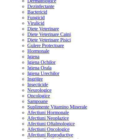
Dermatologice
Dezinfectante
Bactericid
Fungicid
Virulicid
Diete Veterinare
Diete Veterinare Caini
Diete Veterinare Pisici
Gulere Protectoare
Hormonale
Igiena
Igiena Ochilor
Igiena Orala
Igiena Urechilor
Ingrijire
Insecticide
Neurologice
Oncologice
Sampoane
Suplimente Vitamino Minerale
Afectiuni Hormonale
Afectiuni Neoplazice
Afectiuni Oftalmologice
Afectiuni Oncologice
Afectiuni Reproductive