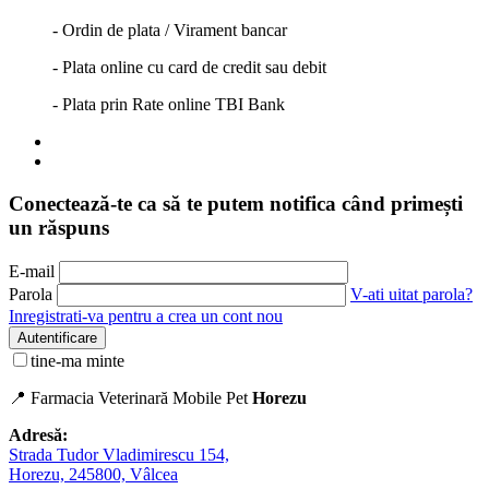
- Ordin de plata / Virament bancar
- Plata online cu card de credit sau debit
- Plata prin Rate online TBI Bank
Conectează-te ca să te putem notifica când primești
un răspuns
E-mail
Parola
V-ati uitat parola?
Inregistrati-va pentru a crea un cont nou
Autentificare
tine-ma minte
📍 Farmacia Veterinară Mobile Pet
Horezu
Adresă:
Strada Tudor Vladimirescu 154,
Horezu, 245800, Vâlcea