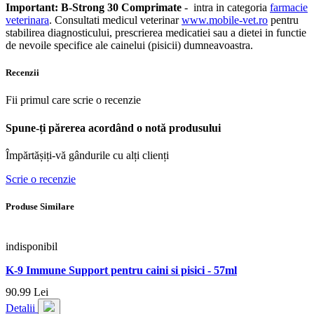
Important: B-Strong 30 Comprimate
- intra in categoria
farmacie
veterinara
. Consultati medicul veterinar
www.mobile-vet.ro
pentru
stabilirea diagnosticului, prescrierea medicatiei sau a dietei in functie
de nevoile specifice ale cainelui (pisicii) dumneavoastra.
Recenzii
Fii primul care scrie o recenzie
Spune-ți părerea acordând o notă produsului
Împărtășiți-vă gândurile cu alți clienți
Scrie o recenzie
Produse Similare
indisponibil
K-9 Immune Support pentru caini si pisici - 57ml
90.
99
Lei
Detalii