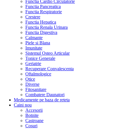
Functia Cardio Circulatorie
Functia Pancreatica
Functia Respiratorie
Crestere
Functia Hepatica
Functia Renala Urinara
Functia Digestiva
Calmante
Piele si Blana
Imunitate
Sistemul Osteo Articular
Tonice Generale
Geriatrie
Recuperare Convalescenta
Oftalmologice
Otice
Diverse
Fitosanitare
Combatere Daunatori
Medicamente pe baza de reteta
Caini
nou
Accesorii
Botnite
Castroane
Cosuri