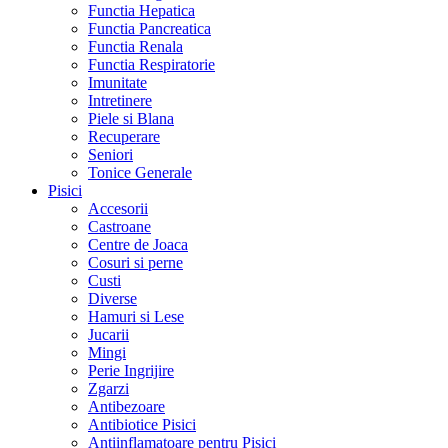
Functia Hepatica
Functia Pancreatica
Functia Renala
Functia Respiratorie
Imunitate
Intretinere
Piele si Blana
Recuperare
Seniori
Tonice Generale
Pisici
Accesorii
Castroane
Centre de Joaca
Cosuri si perne
Custi
Diverse
Hamuri si Lese
Jucarii
Mingi
Perie Ingrijire
Zgarzi
Antibezoare
Antibiotice Pisici
Antiinflamatoare pentru Pisici