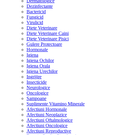
Dermatologice
Dezinfectante
Bactericid
Fungicid
Virulicid
Diete Veterinare
Diete Veterinare Caini
Diete Veterinare Pisici
Gulere Protectoare
Hormonale
Igiena
Igiena Ochilor
Igiena Orala
Igiena Urechilor
Ingrijire
Insecticide
Neurologice
Oncologice
Sampoane
Suplimente Vitamino Minerale
Afectiuni Hormonale
Afectiuni Neoplazice
Afectiuni Oftalmologice
Afectiuni Oncologice
Afectiuni Reproductive