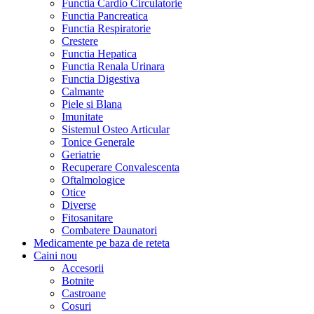
Functia Cardio Circulatorie
Functia Pancreatica
Functia Respiratorie
Crestere
Functia Hepatica
Functia Renala Urinara
Functia Digestiva
Calmante
Piele si Blana
Imunitate
Sistemul Osteo Articular
Tonice Generale
Geriatrie
Recuperare Convalescenta
Oftalmologice
Otice
Diverse
Fitosanitare
Combatere Daunatori
Medicamente pe baza de reteta
Caini
nou
Accesorii
Botnite
Castroane
Cosuri