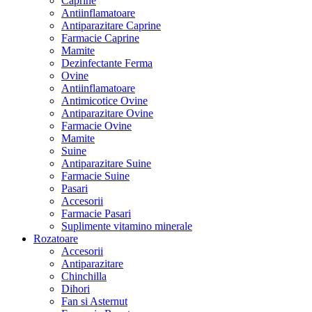
Caprine
Antiinflamatoare
Antiparazitare Caprine
Farmacie Caprine
Mamite
Dezinfectante Ferma
Ovine
Antiinflamatoare
Antimicotice Ovine
Antiparazitare Ovine
Farmacie Ovine
Mamite
Suine
Antiparazitare Suine
Farmacie Suine
Pasari
Accesorii
Farmacie Pasari
Suplimente vitamino minerale
Rozatoare
Accesorii
Antiparazitare
Chinchilla
Dihori
Fan si Asternut