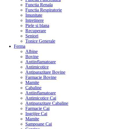
Functia Renala
Functia Respiratorie
Imunitate
Intretinere
Piele si blana
Recuperare
Seniori
Tonice Generale
Ferma
Albine
Bovine
Antiinflamatoare
Antimicotice
Antiparazitare Bovine
Farmacie Bovine
Mamite
Cabaline
Antiinflamatoare
Antimicotice Cai
Antiparazitare Cabaline
Farmacie Cai
Ingrijire Cai
Mamite
Sampoane Cai