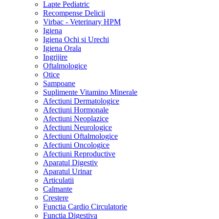
Lapte Pediatric
Recompense Delicii
Virbac - Veterinary HPM
Igiena
Igiena Ochi si Urechi
Igiena Orala
Ingrijire
Oftalmologice
Otice
Sampoane
Suplimente Vitamino Minerale
Afectiuni Dermatologice
Afectiuni Hormonale
Afectiuni Neoplazice
Afectiuni Neurologice
Afectiuni Oftalmologice
Afectiuni Oncologice
Afectiuni Reproductive
Aparatul Digestiv
Aparatul Urinar
Articulatii
Calmante
Crestere
Functia Cardio Circulatorie
Functia Digestiva