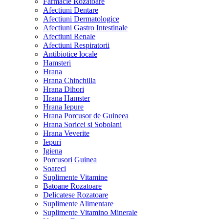
Farmacie Rozatoare
Afectiuni Dentare
Afectiuni Dermatologice
Afectiuni Gastro Intestinale
Afectiuni Renale
Afectiuni Respiratorii
Antibiotice locale
Hamsteri
Hrana
Hrana Chinchilla
Hrana Dihori
Hrana Hamster
Hrana Iepure
Hrana Porcusor de Guineea
Hrana Soricei si Sobolani
Hrana Veverite
Iepuri
Igiena
Porcusori Guinea
Soareci
Suplimente Vitamine
Batoane Rozatoare
Delicatese Rozatoare
Suplimente Alimentare
Suplimente Vitamino Minerale