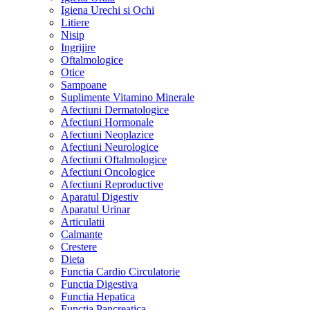
Igiena Urechi si Ochi
Litiere
Nisip
Ingrijire
Oftalmologice
Otice
Sampoane
Suplimente Vitamino Minerale
Afectiuni Dermatologice
Afectiuni Hormonale
Afectiuni Neoplazice
Afectiuni Neurologice
Afectiuni Oftalmologice
Afectiuni Oncologice
Afectiuni Reproductive
Aparatul Digestiv
Aparatul Urinar
Articulatii
Calmante
Crestere
Dieta
Functia Cardio Circulatorie
Functia Digestiva
Functia Hepatica
Functia Pancreatica