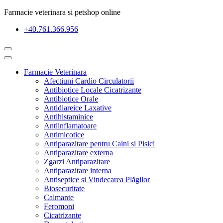
Farmacie veterinara si petshop online
+40.761.366.956
Farmacie Veterinara
Afectiuni Cardio Circulatorii
Antibiotice Locale Cicatrizante
Antibiotice Orale
Antidiareice Laxative
Antihistaminice
Antiinflamatoare
Antimicotice
Antiparazitare pentru Caini si Pisici
Antiparazitare externa
Zgarzi Antiparazitare
Antiparazitare interna
Antiseptice si Vindecarea Plăgilor
Biosecuritate
Calmante
Feromoni
Cicatrizante