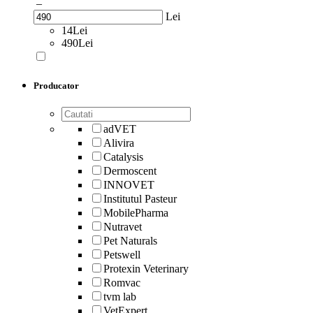
–
Lei
14Lei
490Lei
Producator
adVET
Alivira
Catalysis
Dermoscent
INNOVET
Institutul Pasteur
MobilePharma
Nutravet
Pet Naturals
Petswell
Protexin Veterinary
Romvac
tvm lab
VetExpert