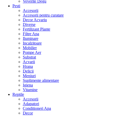
Veverite Degu
Pesti
Accesorii
Accesorii pentru curatare
Decor Acvariu
Diverse
Fertilizant Plante
Filtre Apa
Iluminare
Incalzitoare
Mobilier
Pompe Aer
Substrat
Acvarii
Hrana
Delicii
Meniuri
Suplimente alimentare
Igiena
Vitamine
Reptile
Accesorii
Adapatori
Conditioneri Apa
Decor