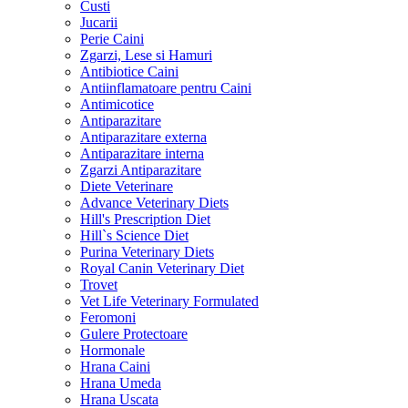
Custi
Jucarii
Perie Caini
Zgarzi, Lese si Hamuri
Antibiotice Caini
Antiinflamatoare pentru Caini
Antimicotice
Antiparazitare
Antiparazitare externa
Antiparazitare interna
Zgarzi Antiparazitare
Diete Veterinare
Advance Veterinary Diets
Hill's Prescription Diet
Hill`s Science Diet
Purina Veterinary Diets
Royal Canin Veterinary Diet
Trovet
Vet Life Veterinary Formulated
Feromoni
Gulere Protectoare
Hormonale
Hrana Caini
Hrana Umeda
Hrana Uscata