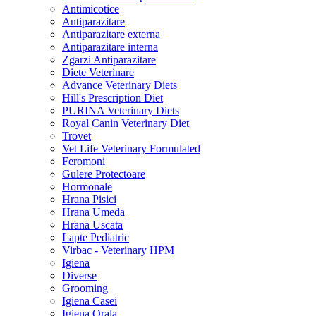
Antimicotice
Antiparazitare
Antiparazitare externa
Antiparazitare interna
Zgarzi Antiparazitare
Diete Veterinare
Advance Veterinary Diets
Hill's Prescription Diet
PURINA Veterinary Diets
Royal Canin Veterinary Diet
Trovet
Vet Life Veterinary Formulated
Feromoni
Gulere Protectoare
Hormonale
Hrana Pisici
Hrana Umeda
Hrana Uscata
Lapte Pediatric
Virbac - Veterinary HPM
Igiena
Diverse
Grooming
Igiena Casei
Igiena Orala