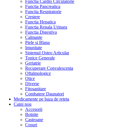
Functia Cardio Circulatorie
Functia Pancreatica
Functia Respiratorie
Crestere
Functia Hepatica
Functia Renala Urinara
Functia Digestiva
Calmante
Piele si Blana
Imunitate
Sistemul Osteo Articular
Tonice Generale
Geriatrie
Recuperare Convalescenta
Oftalmologice
Otice
Diverse
Fitosanitare
Combatere Daunatori
Medicamente pe baza de reteta
Caini
nou
Accesorii
Botnite
Castroane
Cosuri