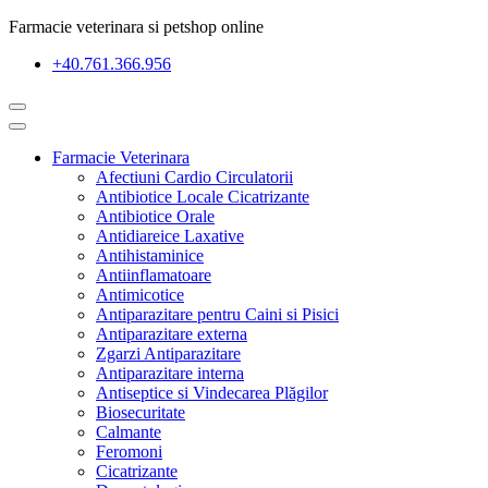
Farmacie veterinara si petshop online
+40.761.366.956
Farmacie Veterinara
Afectiuni Cardio Circulatorii
Antibiotice Locale Cicatrizante
Antibiotice Orale
Antidiareice Laxative
Antihistaminice
Antiinflamatoare
Antimicotice
Antiparazitare pentru Caini si Pisici
Antiparazitare externa
Zgarzi Antiparazitare
Antiparazitare interna
Antiseptice si Vindecarea Plăgilor
Biosecuritate
Calmante
Feromoni
Cicatrizante