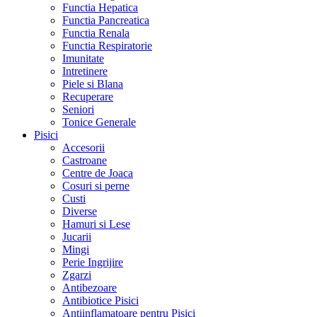
Functia Hepatica
Functia Pancreatica
Functia Renala
Functia Respiratorie
Imunitate
Intretinere
Piele si Blana
Recuperare
Seniori
Tonice Generale
Pisici
Accesorii
Castroane
Centre de Joaca
Cosuri si perne
Custi
Diverse
Hamuri si Lese
Jucarii
Mingi
Perie Ingrijire
Zgarzi
Antibezoare
Antibiotice Pisici
Antiinflamatoare pentru Pisici