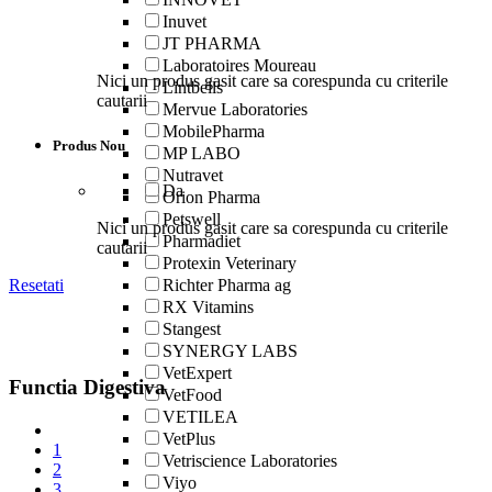
Inuvet
JT PHARMA
Laboratoires Moureau
Nici un produs gasit care sa corespunda cu criterile
Lintbells
cautarii
Mervue Laboratories
MobilePharma
Produs Nou
MP LABO
Nutravet
Da
Orion Pharma
Petswell
Nici un produs gasit care sa corespunda cu criterile
Pharmadiet
cautarii
Protexin Veterinary
Richter Pharma ag
Resetati
RX Vitamins
Stangest
SYNERGY LABS
VetExpert
Functia Digestiva
VetFood
VETILEA
VetPlus
1
Vetriscience Laboratories
2
Viyo
3