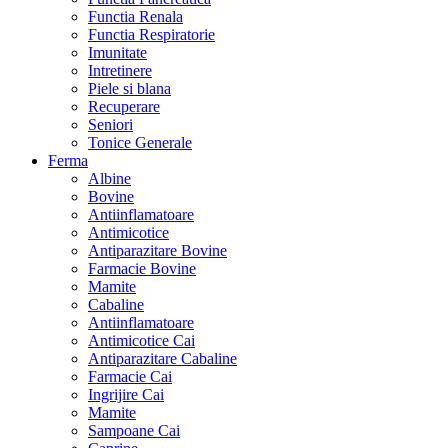
Functia Renala
Functia Respiratorie
Imunitate
Intretinere
Piele si blana
Recuperare
Seniori
Tonice Generale
Ferma
Albine
Bovine
Antiinflamatoare
Antimicotice
Antiparazitare Bovine
Farmacie Bovine
Mamite
Cabaline
Antiinflamatoare
Antimicotice Cai
Antiparazitare Cabaline
Farmacie Cai
Ingrijire Cai
Mamite
Sampoane Cai