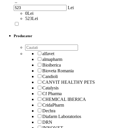
–
Lei
0Lei
523Lei
Producator
alfavet
almapharm
Bioiberica
Bioveta Romania
Candioli
CANVIT HEALTHY PETS
Catalysis
Cf Pharma
CHEMICAL IBERICA
CridaPharm
Dechra
Diafarm Laboratorios
DRN
INNOVET