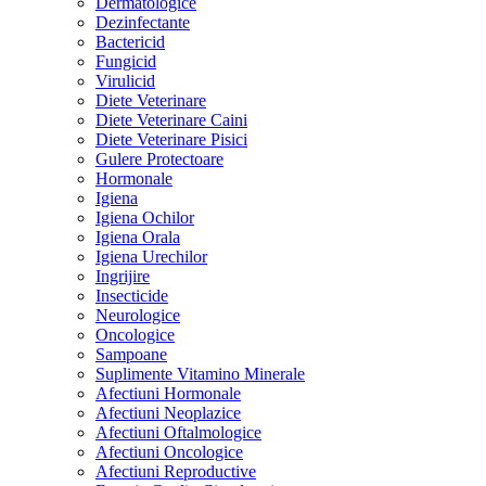
Dermatologice
Dezinfectante
Bactericid
Fungicid
Virulicid
Diete Veterinare
Diete Veterinare Caini
Diete Veterinare Pisici
Gulere Protectoare
Hormonale
Igiena
Igiena Ochilor
Igiena Orala
Igiena Urechilor
Ingrijire
Insecticide
Neurologice
Oncologice
Sampoane
Suplimente Vitamino Minerale
Afectiuni Hormonale
Afectiuni Neoplazice
Afectiuni Oftalmologice
Afectiuni Oncologice
Afectiuni Reproductive