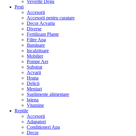
Veverite Degu
Pesti
Accesorii
Accesorii pentru curatare
Decor Acvariu
Diverse
Fertilizant Plante
Filtre Apa
Iluminare
Incalzitoare
Mobilier
Pompe Aer
Substrat
Acvarii
Hrana
Delicii
Meniuri
Suplimente alimentare
Igiena
Vitamine
Reptile
Accesorii
Adapatori
Conditioneri Apa
Decor