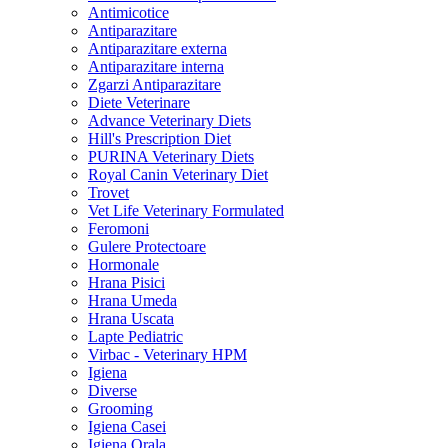
Antimicotice
Antiparazitare
Antiparazitare externa
Antiparazitare interna
Zgarzi Antiparazitare
Diete Veterinare
Advance Veterinary Diets
Hill's Prescription Diet
PURINA Veterinary Diets
Royal Canin Veterinary Diet
Trovet
Vet Life Veterinary Formulated
Feromoni
Gulere Protectoare
Hormonale
Hrana Pisici
Hrana Umeda
Hrana Uscata
Lapte Pediatric
Virbac - Veterinary HPM
Igiena
Diverse
Grooming
Igiena Casei
Igiena Orala