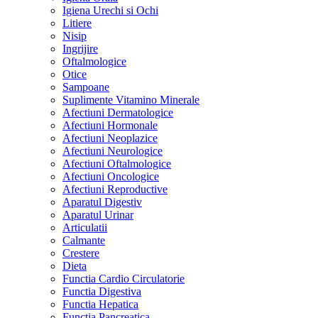
Igiena Urechi si Ochi
Litiere
Nisip
Ingrijire
Oftalmologice
Otice
Sampoane
Suplimente Vitamino Minerale
Afectiuni Dermatologice
Afectiuni Hormonale
Afectiuni Neoplazice
Afectiuni Neurologice
Afectiuni Oftalmologice
Afectiuni Oncologice
Afectiuni Reproductive
Aparatul Digestiv
Aparatul Urinar
Articulatii
Calmante
Crestere
Dieta
Functia Cardio Circulatorie
Functia Digestiva
Functia Hepatica
Functia Pancreatica