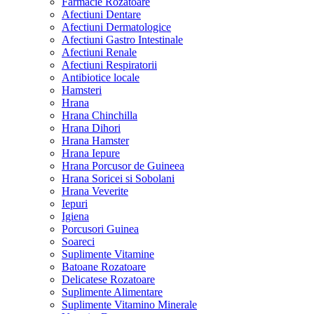
Farmacie Rozatoare
Afectiuni Dentare
Afectiuni Dermatologice
Afectiuni Gastro Intestinale
Afectiuni Renale
Afectiuni Respiratorii
Antibiotice locale
Hamsteri
Hrana
Hrana Chinchilla
Hrana Dihori
Hrana Hamster
Hrana Iepure
Hrana Porcusor de Guineea
Hrana Soricei si Sobolani
Hrana Veverite
Iepuri
Igiena
Porcusori Guinea
Soareci
Suplimente Vitamine
Batoane Rozatoare
Delicatese Rozatoare
Suplimente Alimentare
Suplimente Vitamino Minerale