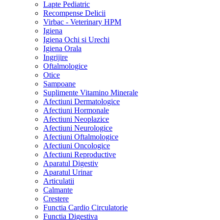
Lapte Pediatric
Recompense Delicii
Virbac - Veterinary HPM
Igiena
Igiena Ochi si Urechi
Igiena Orala
Ingrijire
Oftalmologice
Otice
Sampoane
Suplimente Vitamino Minerale
Afectiuni Dermatologice
Afectiuni Hormonale
Afectiuni Neoplazice
Afectiuni Neurologice
Afectiuni Oftalmologice
Afectiuni Oncologice
Afectiuni Reproductive
Aparatul Digestiv
Aparatul Urinar
Articulatii
Calmante
Crestere
Functia Cardio Circulatorie
Functia Digestiva