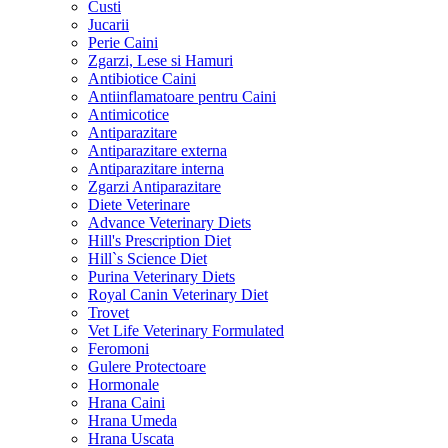
Custi
Jucarii
Perie Caini
Zgarzi, Lese si Hamuri
Antibiotice Caini
Antiinflamatoare pentru Caini
Antimicotice
Antiparazitare
Antiparazitare externa
Antiparazitare interna
Zgarzi Antiparazitare
Diete Veterinare
Advance Veterinary Diets
Hill's Prescription Diet
Hill`s Science Diet
Purina Veterinary Diets
Royal Canin Veterinary Diet
Trovet
Vet Life Veterinary Formulated
Feromoni
Gulere Protectoare
Hormonale
Hrana Caini
Hrana Umeda
Hrana Uscata