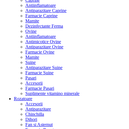
Caprine
Antiinflamatoare
Antiparazitare Caprine
Farmacie Caprine
Mamite
Dezinfectante Ferma
Ovine
Antiinflamatoare
Antimicotice Ovine
Antiparazitare Ovine
Farmacie Ovine
Mamite
Suine
Antiparazitare Suine
Farmacie Suine
Pasari
Accesorii
Farmacie Pasari
Suplimente vitamino minerale
Rozatoare
Accesorii
Antiparazitare
Chinchilla
Dihori
Fan si Asternut