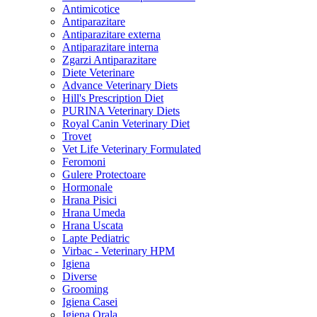
Antimicotice
Antiparazitare
Antiparazitare externa
Antiparazitare interna
Zgarzi Antiparazitare
Diete Veterinare
Advance Veterinary Diets
Hill's Prescription Diet
PURINA Veterinary Diets
Royal Canin Veterinary Diet
Trovet
Vet Life Veterinary Formulated
Feromoni
Gulere Protectoare
Hormonale
Hrana Pisici
Hrana Umeda
Hrana Uscata
Lapte Pediatric
Virbac - Veterinary HPM
Igiena
Diverse
Grooming
Igiena Casei
Igiena Orala