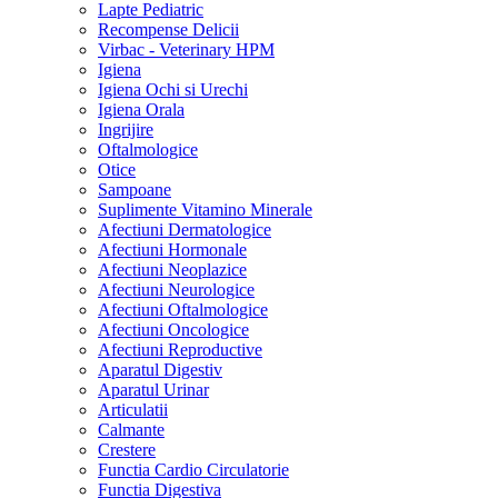
Lapte Pediatric
Recompense Delicii
Virbac - Veterinary HPM
Igiena
Igiena Ochi si Urechi
Igiena Orala
Ingrijire
Oftalmologice
Otice
Sampoane
Suplimente Vitamino Minerale
Afectiuni Dermatologice
Afectiuni Hormonale
Afectiuni Neoplazice
Afectiuni Neurologice
Afectiuni Oftalmologice
Afectiuni Oncologice
Afectiuni Reproductive
Aparatul Digestiv
Aparatul Urinar
Articulatii
Calmante
Crestere
Functia Cardio Circulatorie
Functia Digestiva