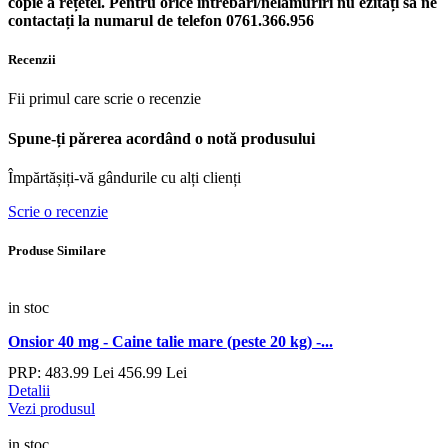
copie a rețetei. Pentru orice întrebări/nelămuriri nu ezitați să ne
contactați la numarul de telefon
0761.366.956
Recenzii
Fii primul care scrie o recenzie
Spune-ți părerea acordând o notă produsului
Împărtășiți-vă gândurile cu alți clienți
Scrie o recenzie
Produse Similare
in stoc
Onsior 40 mg - Caine talie mare (peste 20 kg) -...
PRP:
483.
99
Lei
456.
99
Lei
Detalii
Vezi produsul
in stoc