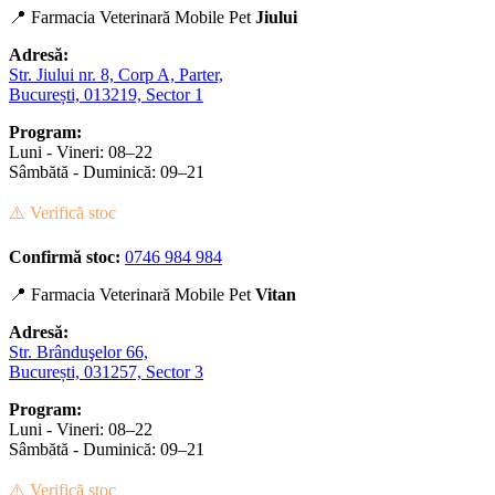
📍 Farmacia Veterinară Mobile Pet
Jiului
Adresă:
Str. Jiului nr. 8, Corp A, Parter,
București, 013219, Sector 1
Program:
Luni - Vineri: 08–22
Sâmbătă - Duminică: 09–21
⚠️ Verifică stoc
Confirmă stoc:
0746 984 984
📍 Farmacia Veterinară Mobile Pet
Vitan
Adresă:
Str. Brânduşelor 66,
București, 031257, Sector 3
Program:
Luni - Vineri: 08–22
Sâmbătă - Duminică: 09–21
⚠️ Verifică stoc