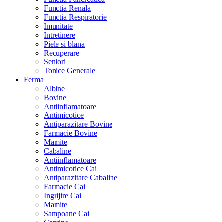
Functia Renala
Functia Respiratorie
Imunitate
Intretinere
Piele si blana
Recuperare
Seniori
Tonice Generale
Ferma
Albine
Bovine
Antiinflamatoare
Antimicotice
Antiparazitare Bovine
Farmacie Bovine
Mamite
Cabaline
Antiinflamatoare
Antimicotice Cai
Antiparazitare Cabaline
Farmacie Cai
Ingrijire Cai
Mamite
Sampoane Cai