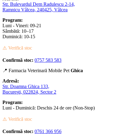
Str. Bulevardul Dem Radulescu 2-14,
Ramnicu Vâlcea, 240425, Vâlcea
Program:
Luni - Vineri: 09-21
Sâmbătă: 10–17
Duminică: 10-15
⚠️ Verifică stoc
Confirmă stoc:
0757 583 583
📍 Farmacia Veterinară Mobile Pet
Ghica
Adresă:
Str. Doamna Ghica 133,
București, 022824, Sector 2
Program:
Luni - Duminică: Deschis 24 de ore (Non-Stop)
⚠️ Verifică stoc
Confirmă stoc:
0761 366 956