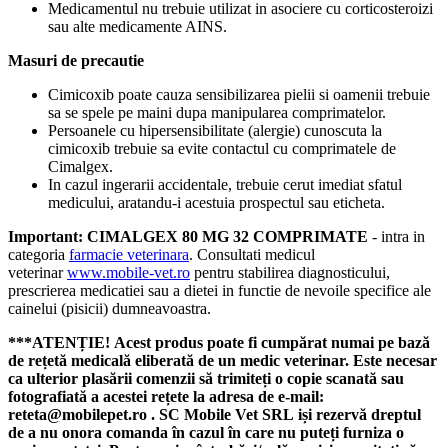
Medicamentul nu trebuie utilizat in asociere cu corticosteroizi
sau alte medicamente AINS.
Masuri de precautie
Cimicoxib poate cauza sensibilizarea pielii si oamenii trebuie
sa se spele pe maini dupa manipularea comprimatelor.
Persoanele cu hipersensibilitate (alergie) cunoscuta la
cimicoxib trebuie sa evite contactul cu comprimatele de
Cimalgex.
In cazul ingerarii accidentale, trebuie cerut imediat sfatul
medicului, aratandu-i acestuia prospectul sau eticheta.
Important: CIMALGEX 80 MG 32 COMPRIMATE
- intra in
categoria
farmacie veterinara
. Consultati medicul
veterinar
www.mobile-vet.ro
pentru stabilirea diagnosticului,
prescrierea medicatiei sau a dietei in functie de nevoile specifice ale
cainelui (pisicii) dumneavoastra.
***ATENȚIE!
Acest produs poate fi cumpărat numai pe bază
de rețetă medicală eliberată de un medic veterinar. Este necesar
ca ulterior plasării comenzii să trimiteți o copie scanată sau
fotografiată a acestei rețete la adresa de e-mail:
reteta@mobilepet.ro
. SC Mobile Vet SRL iși rezervă dreptul
de a nu onora comanda în cazul în care nu puteți furniza o