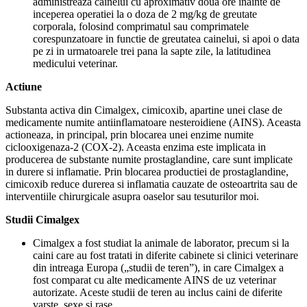
administreaza cainelui cu aproximativ doua ore inainte de
inceperea operatiei la o doza de 2 mg/kg de greutate
corporala, folosind comprimatul sau comprimatele
corespunzatoare in functie de greutatea cainelui, si apoi o data
pe zi in urmatoarele trei pana la sapte zile, la latitudinea
medicului veterinar.
Actiune
Substanta activa din Cimalgex, cimicoxib, apartine unei clase de
medicamente numite antiinflamatoare nesteroidiene (AINS). Aceasta
actioneaza, in principal, prin blocarea unei enzime numite
ciclooxigenaza-2 (COX-2). Aceasta enzima este implicata in
producerea de substante numite prostaglandine, care sunt implicate
in durere si inflamatie. Prin blocarea productiei de prostaglandine,
cimicoxib reduce durerea si inflamatia cauzate de osteoartrita sau de
interventiile chirurgicale asupra oaselor sau tesuturilor moi.
Studii Cimalgex
Cimalgex a fost studiat la animale de laborator, precum si la
caini care au fost tratati in diferite cabinete si clinici veterinare
din intreaga Europa („studii de teren”), in care Cimalgex a
fost comparat cu alte medicamente AINS de uz veterinar
autorizate. Aceste studii de teren au inclus caini de diferite
varste, sexe si rase.