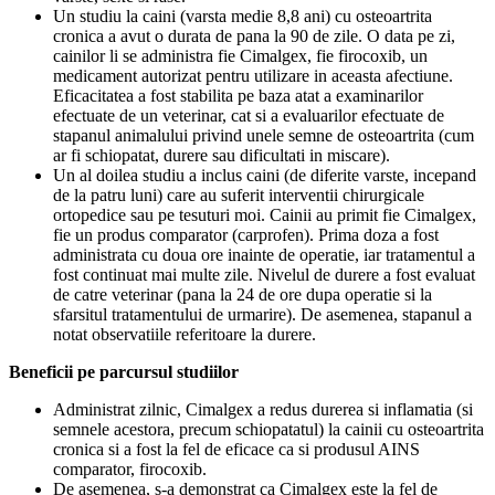
Un studiu la caini (varsta medie 8,8 ani) cu osteoartrita
cronica a avut o durata de pana la 90 de zile. O data pe zi,
cainilor li se administra fie Cimalgex, fie firocoxib, un
medicament autorizat pentru utilizare in aceasta afectiune.
Eficacitatea a fost stabilita pe baza atat a examinarilor
efectuate de un veterinar, cat si a evaluarilor efectuate de
stapanul animalului privind unele semne de osteoartrita (cum
ar fi schiopatat, durere sau dificultati in miscare).
Un al doilea studiu a inclus caini (de diferite varste, incepand
de la patru luni) care au suferit interventii chirurgicale
ortopedice sau pe tesuturi moi. Cainii au primit fie Cimalgex,
fie un produs comparator (carprofen). Prima doza a fost
administrata cu doua ore inainte de operatie, iar tratamentul a
fost continuat mai multe zile. Nivelul de durere a fost evaluat
de catre veterinar (pana la 24 de ore dupa operatie si la
sfarsitul tratamentului de urmarire). De asemenea, stapanul a
notat observatiile referitoare la durere.
Beneficii pe parcursul studiilor
Administrat zilnic, Cimalgex a redus durerea si inflamatia (si
semnele acestora, precum schiopatatul) la cainii cu osteoartrita
cronica si a fost la fel de eficace ca si produsul AINS
comparator, firocoxib.
De asemenea, s-a demonstrat ca Cimalgex este la fel de