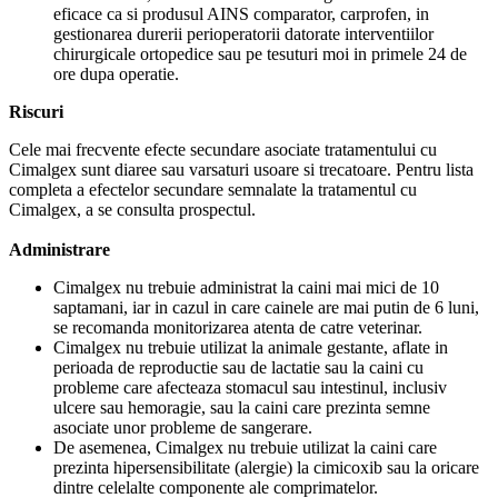
eficace ca si produsul AINS comparator, carprofen, in
gestionarea durerii perioperatorii datorate interventiilor
chirurgicale ortopedice sau pe tesuturi moi in primele 24 de
ore dupa operatie.
Riscuri
Cele mai frecvente efecte secundare asociate tratamentului cu
Cimalgex sunt diaree sau varsaturi usoare si trecatoare. Pentru lista
completa a efectelor secundare semnalate la tratamentul cu
Cimalgex, a se consulta prospectul.
Administrare
Cimalgex nu trebuie administrat la caini mai mici de 10
saptamani, iar in cazul in care cainele are mai putin de 6 luni,
se recomanda monitorizarea atenta de catre veterinar.
Cimalgex nu trebuie utilizat la animale gestante, aflate in
perioada de reproductie sau de lactatie sau la caini cu
probleme care afecteaza stomacul sau intestinul, inclusiv
ulcere sau hemoragie, sau la caini care prezinta semne
asociate unor probleme de sangerare.
De asemenea, Cimalgex nu trebuie utilizat la caini care
prezinta hipersensibilitate (alergie) la cimicoxib sau la oricare
dintre celelalte componente ale comprimatelor.