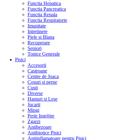
Functia Hepatica
Functia Pancreatica
Functia Renala
Functia Respiratorie
Imunitate
Intretinere
Piele si Blana
Recuperare
Seniori
Tonice Generale
Pisici
Accesorii
Castroane
Centre de Joaca
Cosuri si perne
Custi
Diverse
Hamuri si Lese
Jucarii
Mingi
Perie Ingrijire
Zgarzi
Antibezoare
Antibiotice Pisici
Antiinflamatoare pentru Pisici