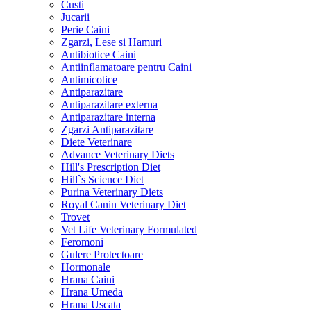
Custi
Jucarii
Perie Caini
Zgarzi, Lese si Hamuri
Antibiotice Caini
Antiinflamatoare pentru Caini
Antimicotice
Antiparazitare
Antiparazitare externa
Antiparazitare interna
Zgarzi Antiparazitare
Diete Veterinare
Advance Veterinary Diets
Hill's Prescription Diet
Hill`s Science Diet
Purina Veterinary Diets
Royal Canin Veterinary Diet
Trovet
Vet Life Veterinary Formulated
Feromoni
Gulere Protectoare
Hormonale
Hrana Caini
Hrana Umeda
Hrana Uscata