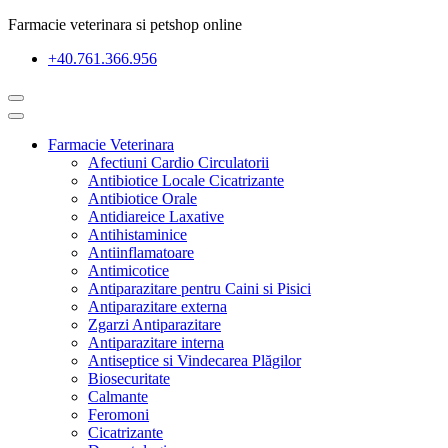
Farmacie veterinara si petshop online
+40.761.366.956
Farmacie Veterinara
Afectiuni Cardio Circulatorii
Antibiotice Locale Cicatrizante
Antibiotice Orale
Antidiareice Laxative
Antihistaminice
Antiinflamatoare
Antimicotice
Antiparazitare pentru Caini si Pisici
Antiparazitare externa
Zgarzi Antiparazitare
Antiparazitare interna
Antiseptice si Vindecarea Plăgilor
Biosecuritate
Calmante
Feromoni
Cicatrizante