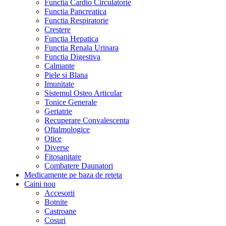
Functia Cardio Circulatorie
Functia Pancreatica
Functia Respiratorie
Crestere
Functia Hepatica
Functia Renala Urinara
Functia Digestiva
Calmante
Piele si Blana
Imunitate
Sistemul Osteo Articular
Tonice Generale
Geriatrie
Recuperare Convalescenta
Oftalmologice
Otice
Diverse
Fitosanitare
Combatere Daunatori
Medicamente pe baza de reteta
Caini
nou
Accesorii
Botnite
Castroane
Cosuri