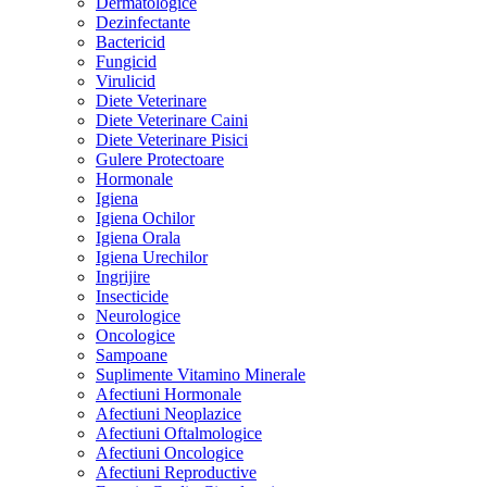
Dermatologice
Dezinfectante
Bactericid
Fungicid
Virulicid
Diete Veterinare
Diete Veterinare Caini
Diete Veterinare Pisici
Gulere Protectoare
Hormonale
Igiena
Igiena Ochilor
Igiena Orala
Igiena Urechilor
Ingrijire
Insecticide
Neurologice
Oncologice
Sampoane
Suplimente Vitamino Minerale
Afectiuni Hormonale
Afectiuni Neoplazice
Afectiuni Oftalmologice
Afectiuni Oncologice
Afectiuni Reproductive