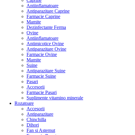
Caprine
Antiinflamatoare
Antiparazitare Caprine
Farmacie Caprine
Mamite
Dezinfectante Ferma
Ovine
Antiinflamatoare
Antimicotice Ovine
Antiparazitare Ovine
Farmacie Ovine
Mamite
Suine
Antiparazitare Suine
Farmacie Suine
Pasari
Accesorii
Farmacie Pasari
Suplimente vitamino minerale
Rozatoare
Accesorii
Antiparazitare
Chinchilla
Dihori
Fan si Asternut