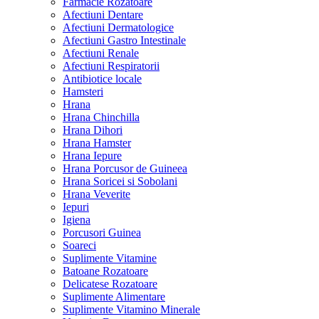
Farmacie Rozatoare
Afectiuni Dentare
Afectiuni Dermatologice
Afectiuni Gastro Intestinale
Afectiuni Renale
Afectiuni Respiratorii
Antibiotice locale
Hamsteri
Hrana
Hrana Chinchilla
Hrana Dihori
Hrana Hamster
Hrana Iepure
Hrana Porcusor de Guineea
Hrana Soricei si Sobolani
Hrana Veverite
Iepuri
Igiena
Porcusori Guinea
Soareci
Suplimente Vitamine
Batoane Rozatoare
Delicatese Rozatoare
Suplimente Alimentare
Suplimente Vitamino Minerale