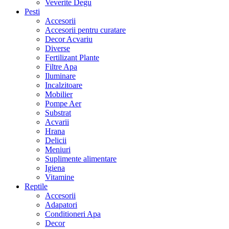
Veverite Degu
Pesti
Accesorii
Accesorii pentru curatare
Decor Acvariu
Diverse
Fertilizant Plante
Filtre Apa
Iluminare
Incalzitoare
Mobilier
Pompe Aer
Substrat
Acvarii
Hrana
Delicii
Meniuri
Suplimente alimentare
Igiena
Vitamine
Reptile
Accesorii
Adapatori
Conditioneri Apa
Decor