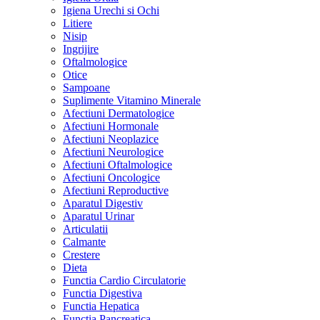
Igiena Urechi si Ochi
Litiere
Nisip
Ingrijire
Oftalmologice
Otice
Sampoane
Suplimente Vitamino Minerale
Afectiuni Dermatologice
Afectiuni Hormonale
Afectiuni Neoplazice
Afectiuni Neurologice
Afectiuni Oftalmologice
Afectiuni Oncologice
Afectiuni Reproductive
Aparatul Digestiv
Aparatul Urinar
Articulatii
Calmante
Crestere
Dieta
Functia Cardio Circulatorie
Functia Digestiva
Functia Hepatica
Functia Pancreatica