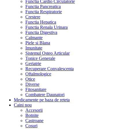
Functia Cardio Circulatorie
Functia Pancreatica
Functia Respiratorie
Crestere
Functia Hepatica
Functia Renala Urinara
Functia Digestiva
Calmante
Piele si Blana
Imunitate
Sistemul Osteo Articular
Tonice Generale
Geriatrie
Recuperare Convalescenta
Oftalmologice
Otice
Diverse
Fitosanitare
Combatere Daunatori
Medicamente pe baza de reteta
Caini
nou
Accesorii
Botnite
Castroane
Cosuri