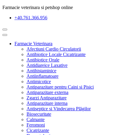
Farmacie veterinara si petshop online
+40.761.366.956
Farmacie Veterinara
Afectiuni Cardio Circulatorii
Antibiotice Locale Cicatrizante
Antibiotice Orale
Antidiareice Laxative
Antihistaminice
Antiinflamatoare
Antimicotice
Antiparazitare pentru Caini si Pisici
Antiparazitare externa
Zgarzi Antiparazitare
Antiparazitare interna
Antiseptice si Vindecarea Plăgilor
Biosecuritate
Calmante
Feromoni
Cicatrizante