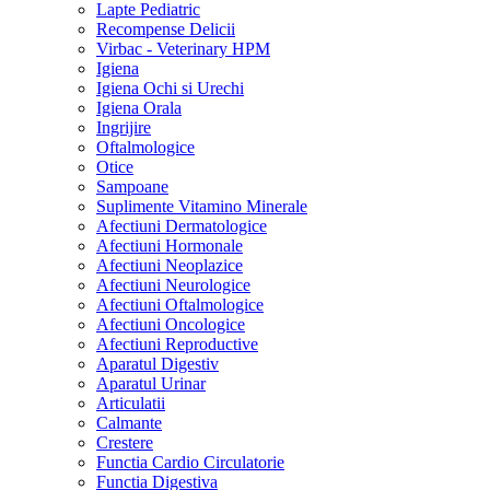
Lapte Pediatric
Recompense Delicii
Virbac - Veterinary HPM
Igiena
Igiena Ochi si Urechi
Igiena Orala
Ingrijire
Oftalmologice
Otice
Sampoane
Suplimente Vitamino Minerale
Afectiuni Dermatologice
Afectiuni Hormonale
Afectiuni Neoplazice
Afectiuni Neurologice
Afectiuni Oftalmologice
Afectiuni Oncologice
Afectiuni Reproductive
Aparatul Digestiv
Aparatul Urinar
Articulatii
Calmante
Crestere
Functia Cardio Circulatorie
Functia Digestiva