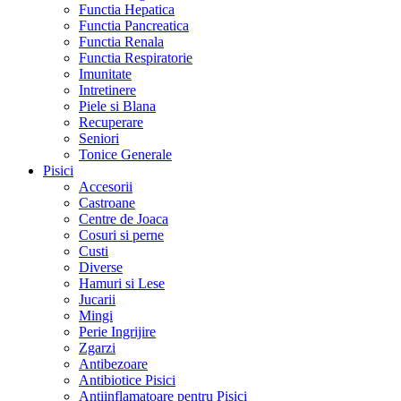
Functia Hepatica
Functia Pancreatica
Functia Renala
Functia Respiratorie
Imunitate
Intretinere
Piele si Blana
Recuperare
Seniori
Tonice Generale
Pisici
Accesorii
Castroane
Centre de Joaca
Cosuri si perne
Custi
Diverse
Hamuri si Lese
Jucarii
Mingi
Perie Ingrijire
Zgarzi
Antibezoare
Antibiotice Pisici
Antiinflamatoare pentru Pisici