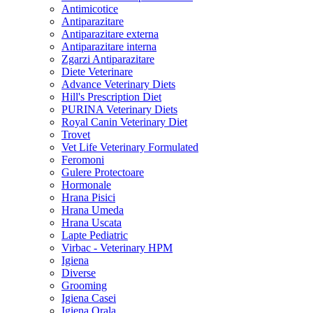
Antimicotice
Antiparazitare
Antiparazitare externa
Antiparazitare interna
Zgarzi Antiparazitare
Diete Veterinare
Advance Veterinary Diets
Hill's Prescription Diet
PURINA Veterinary Diets
Royal Canin Veterinary Diet
Trovet
Vet Life Veterinary Formulated
Feromoni
Gulere Protectoare
Hormonale
Hrana Pisici
Hrana Umeda
Hrana Uscata
Lapte Pediatric
Virbac - Veterinary HPM
Igiena
Diverse
Grooming
Igiena Casei
Igiena Orala