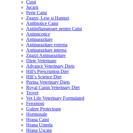
Custi
Jucarii
Perie Caini
Zgarzi, Lese si Hamuri
Antibiotice Caini
Antiinflamatoare pentru Caini
Antimicotice
Antiparazitare
Antiparazitare externa
Antiparazitare interna
Zgarzi Antiparazitare
Diete Veterinare
Advance Veterinary Diets
Hill's Prescription Diet
Hill`s Science Diet
Purina Veterinary Diets
Royal Canin Veterinary Diet
Trovet
Vet Life Veterinary Formulated
Feromoni
Gulere Protectoare
Hormonale
Hrana Caini
Hrana Umeda
Hrana Uscata