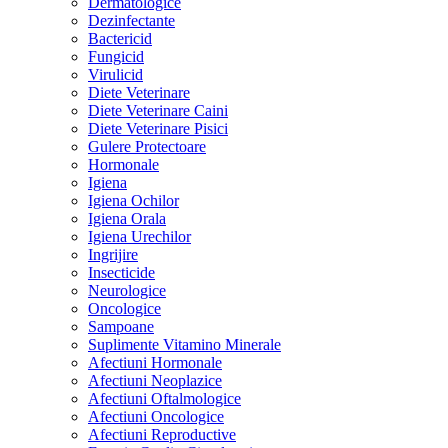
Dermatologice
Dezinfectante
Bactericid
Fungicid
Virulicid
Diete Veterinare
Diete Veterinare Caini
Diete Veterinare Pisici
Gulere Protectoare
Hormonale
Igiena
Igiena Ochilor
Igiena Orala
Igiena Urechilor
Ingrijire
Insecticide
Neurologice
Oncologice
Sampoane
Suplimente Vitamino Minerale
Afectiuni Hormonale
Afectiuni Neoplazice
Afectiuni Oftalmologice
Afectiuni Oncologice
Afectiuni Reproductive