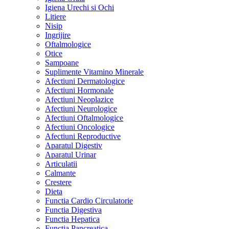
Igiena Urechi si Ochi
Litiere
Nisip
Ingrijire
Oftalmologice
Otice
Sampoane
Suplimente Vitamino Minerale
Afectiuni Dermatologice
Afectiuni Hormonale
Afectiuni Neoplazice
Afectiuni Neurologice
Afectiuni Oftalmologice
Afectiuni Oncologice
Afectiuni Reproductive
Aparatul Digestiv
Aparatul Urinar
Articulatii
Calmante
Crestere
Dieta
Functia Cardio Circulatorie
Functia Digestiva
Functia Hepatica
Functia Pancreatica