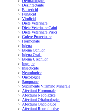
Dermatologice
Dezinfectante
Bactericid
Fungicid
Virulicid
Diete Veterinare
Diete Veterinare Caini
Diete Veterinare Pisici
Gulere Protectoare
Hormonale
Igiena
Igiena Ochilor
Igiena Orala
Igiena Urechilor
Ingrijire
Insecticide
Neurologice
Oncologice
Sampoane
Suplimente Vitamino Minerale
Afectiuni Hormonale
Afectiuni Neoplazice
Afectiuni Oftalmologice
Afectiuni Oncologice
Afectiuni Reproductive