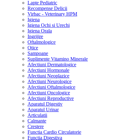
Lapte Pediatric
Recompense Delicii
Virbac - Veterinary HPM
Igiena
Igiena Ochi si Urechi
Igiena Orala
Ingrijire
Oftalmologice
Otice
Sampoane
Suplimente Vitamino Minerale
Afectiuni Dermatologice
Afectiuni Hormonale
Afectiuni Neoplazice
Afectiuni Neurologice
Afectiuni Oftalmologice
Afectiuni Oncologice
Afectiuni Reproductive
Aparatul Digestiv
Aparatul Urinar
Articulatii
Calmante
Crestere
Functia Cardio Circulatorie
Functia Digestiva