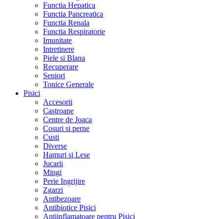
Functia Hepatica
Functia Pancreatica
Functia Renala
Functia Respiratorie
Imunitate
Intretinere
Piele si Blana
Recuperare
Seniori
Tonice Generale
Pisici
Accesorii
Castroane
Centre de Joaca
Cosuri si perne
Custi
Diverse
Hamuri si Lese
Jucarii
Mingi
Perie Ingrijire
Zgarzi
Antibezoare
Antibiotice Pisici
Antiinflamatoare pentru Pisici