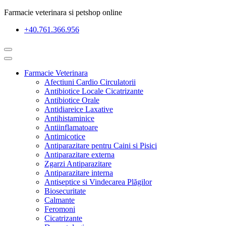
Farmacie veterinara si petshop online
+40.761.366.956
Farmacie Veterinara
Afectiuni Cardio Circulatorii
Antibiotice Locale Cicatrizante
Antibiotice Orale
Antidiareice Laxative
Antihistaminice
Antiinflamatoare
Antimicotice
Antiparazitare pentru Caini si Pisici
Antiparazitare externa
Zgarzi Antiparazitare
Antiparazitare interna
Antiseptice si Vindecarea Plăgilor
Biosecuritate
Calmante
Feromoni
Cicatrizante