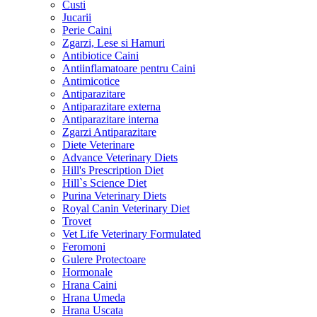
Custi
Jucarii
Perie Caini
Zgarzi, Lese si Hamuri
Antibiotice Caini
Antiinflamatoare pentru Caini
Antimicotice
Antiparazitare
Antiparazitare externa
Antiparazitare interna
Zgarzi Antiparazitare
Diete Veterinare
Advance Veterinary Diets
Hill's Prescription Diet
Hill`s Science Diet
Purina Veterinary Diets
Royal Canin Veterinary Diet
Trovet
Vet Life Veterinary Formulated
Feromoni
Gulere Protectoare
Hormonale
Hrana Caini
Hrana Umeda
Hrana Uscata