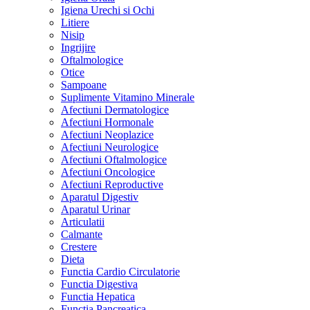
Igiena Urechi si Ochi
Litiere
Nisip
Ingrijire
Oftalmologice
Otice
Sampoane
Suplimente Vitamino Minerale
Afectiuni Dermatologice
Afectiuni Hormonale
Afectiuni Neoplazice
Afectiuni Neurologice
Afectiuni Oftalmologice
Afectiuni Oncologice
Afectiuni Reproductive
Aparatul Digestiv
Aparatul Urinar
Articulatii
Calmante
Crestere
Dieta
Functia Cardio Circulatorie
Functia Digestiva
Functia Hepatica
Functia Pancreatica