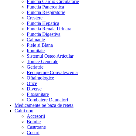
Functia Cardio Circulatorie
Functia Pancreatica
Functia Respiratorie
Crestere
Functia Hepatica
Functia Renala Urinara
Functia Digestiva
Calmante
Piele si Blana
Imunitate
Sistemul Osteo Articular
Tonice Generale
Geriatrie
Recuperare Convalescenta
Oftalmologice
Otice
Diverse
Fitosanitare
Combatere Daunatori
Medicamente pe baza de reteta
Caini
nou
Accesorii
Botnite
Castroane
Cosuri