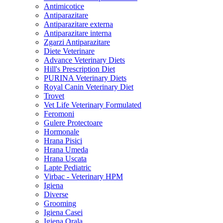
Antimicotice
Antiparazitare
Antiparazitare externa
Antiparazitare interna
Zgarzi Antiparazitare
Diete Veterinare
Advance Veterinary Diets
Hill's Prescription Diet
PURINA Veterinary Diets
Royal Canin Veterinary Diet
Trovet
Vet Life Veterinary Formulated
Feromoni
Gulere Protectoare
Hormonale
Hrana Pisici
Hrana Umeda
Hrana Uscata
Lapte Pediatric
Virbac - Veterinary HPM
Igiena
Diverse
Grooming
Igiena Casei
Igiena Orala