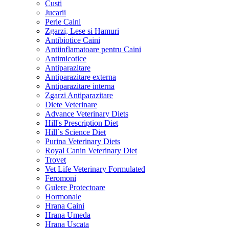
Custi
Jucarii
Perie Caini
Zgarzi, Lese si Hamuri
Antibiotice Caini
Antiinflamatoare pentru Caini
Antimicotice
Antiparazitare
Antiparazitare externa
Antiparazitare interna
Zgarzi Antiparazitare
Diete Veterinare
Advance Veterinary Diets
Hill's Prescription Diet
Hill`s Science Diet
Purina Veterinary Diets
Royal Canin Veterinary Diet
Trovet
Vet Life Veterinary Formulated
Feromoni
Gulere Protectoare
Hormonale
Hrana Caini
Hrana Umeda
Hrana Uscata