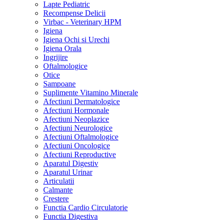
Lapte Pediatric
Recompense Delicii
Virbac - Veterinary HPM
Igiena
Igiena Ochi si Urechi
Igiena Orala
Ingrijire
Oftalmologice
Otice
Sampoane
Suplimente Vitamino Minerale
Afectiuni Dermatologice
Afectiuni Hormonale
Afectiuni Neoplazice
Afectiuni Neurologice
Afectiuni Oftalmologice
Afectiuni Oncologice
Afectiuni Reproductive
Aparatul Digestiv
Aparatul Urinar
Articulatii
Calmante
Crestere
Functia Cardio Circulatorie
Functia Digestiva