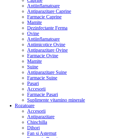
Caprine
Antiinflamatoare
Antiparazitare Caprine
Farmacie Caprine
Mamite
Dezinfectante Ferma
Ovine
Antiinflamatoare
Antimicotice Ovine
Antiparazitare Ovine
Farmacie Ovine
Mamite
Suine
Antiparazitare Suine
Farmacie Suine
Pasari
Accesorii
Farmacie Pasari
Suplimente vitamino minerale
Rozatoare
Accesorii
Antiparazitare
Chinchilla
Dihori
Fan si Asternut