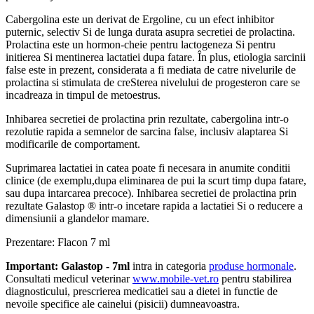
Cabergolina este un derivat de Ergoline, cu un efect inhibitor
puternic, selectiv Si de lunga durata asupra secretiei de prolactina.
Prolactina este un hormon-cheie pentru lactogeneza Si pentru
initierea Si mentinerea lactatiei dupa fatare. În plus, etiologia sarcinii
false este in prezent, considerata a fi mediata de catre nivelurile de
prolactina si stimulata de creSterea nivelului de progesteron care se
incadreaza in timpul de metoestrus.
Inhibarea secretiei de prolactina prin rezultate, cabergolina intr-o
rezolutie rapida a semnelor de sarcina false, inclusiv alaptarea Si
modificarile de comportament.
Suprimarea lactatiei in catea poate fi necesara in anumite conditii
clinice (de exemplu,dupa eliminarea de pui la scurt timp dupa fatare,
sau dupa intarcarea precoce). Inhibarea secretiei de prolactina prin
rezultate Galastop ® intr-o incetare rapida a lactatiei Si o reducere a
dimensiunii a glandelor mamare.
Prezentare: Flacon 7 ml
Important: Galastop - 7ml
intra in categoria
produse hormonale
.
Consultati medicul veterinar
www.mobile-vet.ro
pentru stabilirea
diagnosticului, prescrierea medicatiei sau a dietei in functie de
nevoile specifice ale cainelui (pisicii) dumneavoastra.