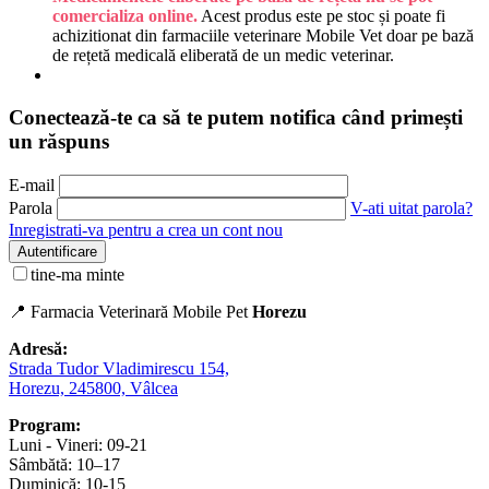
comercializa online.
Acest produs este pe stoc și poate fi
achizitionat din farmaciile veterinare Mobile Vet doar pe bază
de rețetă medicală eliberată de un medic veterinar.
Conectează-te ca să te putem notifica când primești
un răspuns
E-mail
Parola
V-ati uitat parola?
Inregistrati-va pentru a crea un cont nou
Autentificare
tine-ma minte
📍 Farmacia Veterinară Mobile Pet
Horezu
Adresă:
Strada Tudor Vladimirescu 154,
Horezu, 245800, Vâlcea
Program:
Luni - Vineri: 09-21
Sâmbătă: 10–17
Duminică: 10-15