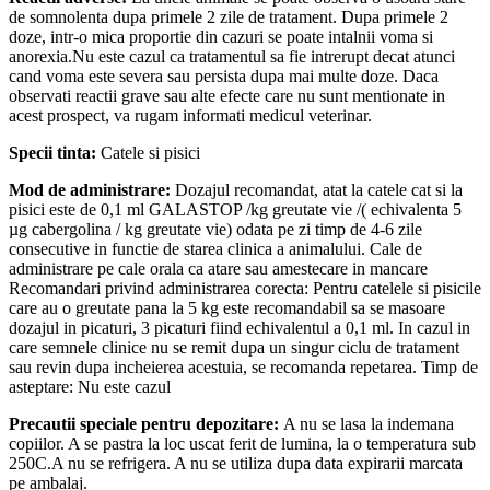
de somnolenta dupa primele 2 zile de tratament. Dupa primele 2
doze, intr-o mica proportie din cazuri se poate intalnii voma si
anorexia.Nu este cazul ca tratamentul sa fie intrerupt decat atunci
cand voma este severa sau persista dupa mai multe doze. Daca
observati reactii grave sau alte efecte care nu sunt mentionate in
acest prospect, va rugam informati medicul veterinar.
Specii tinta:
Catele si pisici
Mod de administrare:
Dozajul recomandat, atat la catele cat si la
pisici este de 0,1 ml GALASTOP /kg greutate vie /( echivalenta 5
µg cabergolina / kg greutate vie) odata pe zi timp de 4-6 zile
consecutive in functie de starea clinica a animalului. Cale de
administrare pe cale orala ca atare sau amestecare in mancare
Recomandari privind administrarea corecta: Pentru catelele si pisicile
care au o greutate pana la 5 kg este recomandabil sa se masoare
dozajul in picaturi, 3 picaturi fiind echivalentul a 0,1 ml. In cazul in
care semnele clinice nu se remit dupa un singur ciclu de tratament
sau revin dupa incheierea acestuia, se recomanda repetarea. Timp de
asteptare: Nu este cazul
Precautii speciale pentru depozitare:
A nu se lasa la indemana
copiilor. A se pastra la loc uscat ferit de lumina, la o temperatura sub
250C.A nu se refrigera. A nu se utiliza dupa data expirarii marcata
pe ambalaj.