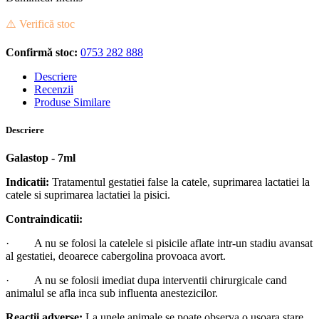
⚠️ Verifică stoc
Confirmă stoc:
0753 282 888
Descriere
Recenzii
Produse Similare
Descriere
Galastop - 7ml
Indicatii:
Tratamentul gestatiei false la catele, suprimarea lactatiei la
catele si suprimarea lactatiei la pisici.
Contraindicatii:
· A nu se folosi la catelele si pisicile aflate intr-un stadiu avansat
al gestatiei, deoarece cabergolina provoaca avort.
· A nu se folosii imediat dupa interventii chirurgicale cand
animalul se afla inca sub influenta anestezicilor.
Reactii adverse:
La unele animale se poate observa o usoara stare