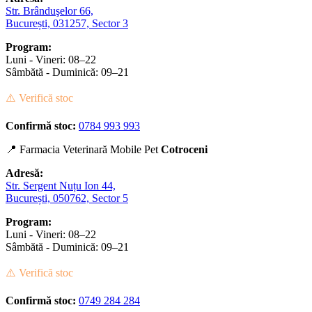
Str. Brânduşelor 66,
București, 031257, Sector 3
Program:
Luni - Vineri: 08–22
Sâmbătă - Duminică: 09–21
⚠️ Verifică stoc
Confirmă stoc:
0784 993 993
📍 Farmacia Veterinară Mobile Pet
Cotroceni
Adresă:
Str. Sergent Nuțu Ion 44,
București, 050762, Sector 5
Program:
Luni - Vineri: 08–22
Sâmbătă - Duminică: 09–21
⚠️ Verifică stoc
Confirmă stoc:
0749 284 284