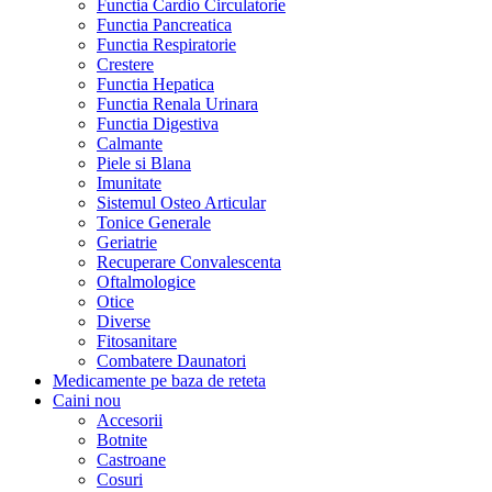
Functia Cardio Circulatorie
Functia Pancreatica
Functia Respiratorie
Crestere
Functia Hepatica
Functia Renala Urinara
Functia Digestiva
Calmante
Piele si Blana
Imunitate
Sistemul Osteo Articular
Tonice Generale
Geriatrie
Recuperare Convalescenta
Oftalmologice
Otice
Diverse
Fitosanitare
Combatere Daunatori
Medicamente pe baza de reteta
Caini
nou
Accesorii
Botnite
Castroane
Cosuri