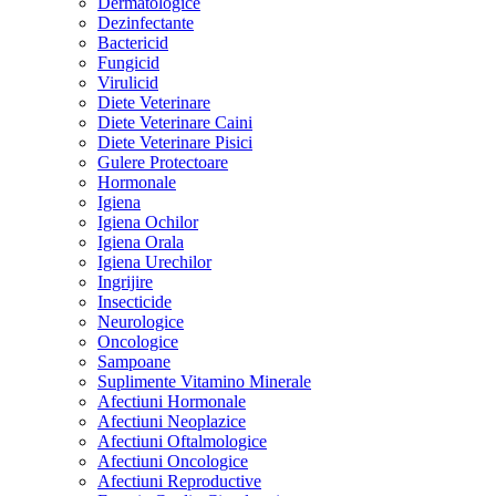
Dermatologice
Dezinfectante
Bactericid
Fungicid
Virulicid
Diete Veterinare
Diete Veterinare Caini
Diete Veterinare Pisici
Gulere Protectoare
Hormonale
Igiena
Igiena Ochilor
Igiena Orala
Igiena Urechilor
Ingrijire
Insecticide
Neurologice
Oncologice
Sampoane
Suplimente Vitamino Minerale
Afectiuni Hormonale
Afectiuni Neoplazice
Afectiuni Oftalmologice
Afectiuni Oncologice
Afectiuni Reproductive