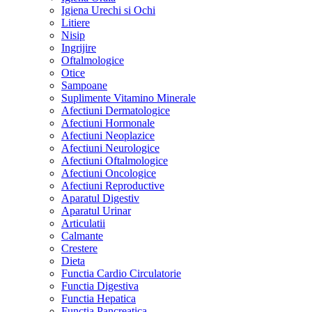
Igiena Urechi si Ochi
Litiere
Nisip
Ingrijire
Oftalmologice
Otice
Sampoane
Suplimente Vitamino Minerale
Afectiuni Dermatologice
Afectiuni Hormonale
Afectiuni Neoplazice
Afectiuni Neurologice
Afectiuni Oftalmologice
Afectiuni Oncologice
Afectiuni Reproductive
Aparatul Digestiv
Aparatul Urinar
Articulatii
Calmante
Crestere
Dieta
Functia Cardio Circulatorie
Functia Digestiva
Functia Hepatica
Functia Pancreatica