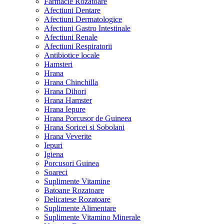
Farmacie Rozatoare
Afectiuni Dentare
Afectiuni Dermatologice
Afectiuni Gastro Intestinale
Afectiuni Renale
Afectiuni Respiratorii
Antibiotice locale
Hamsteri
Hrana
Hrana Chinchilla
Hrana Dihori
Hrana Hamster
Hrana Iepure
Hrana Porcusor de Guineea
Hrana Soricei si Sobolani
Hrana Veverite
Iepuri
Igiena
Porcusori Guinea
Soareci
Suplimente Vitamine
Batoane Rozatoare
Delicatese Rozatoare
Suplimente Alimentare
Suplimente Vitamino Minerale