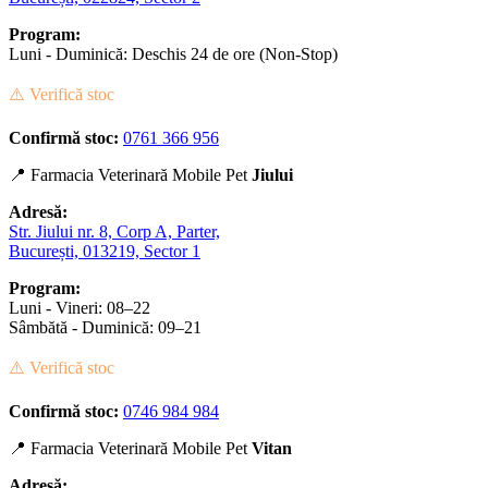
Program:
Luni - Duminică: Deschis 24 de ore (Non-Stop)
⚠️ Verifică stoc
Confirmă stoc:
0761 366 956
📍 Farmacia Veterinară Mobile Pet
Jiului
Adresă:
Str. Jiului nr. 8, Corp A, Parter,
București, 013219, Sector 1
Program:
Luni - Vineri: 08–22
Sâmbătă - Duminică: 09–21
⚠️ Verifică stoc
Confirmă stoc:
0746 984 984
📍 Farmacia Veterinară Mobile Pet
Vitan
Adresă: