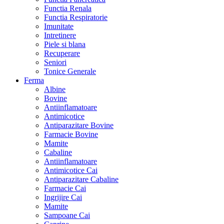
Functia Renala
Functia Respiratorie
Imunitate
Intretinere
Piele si blana
Recuperare
Seniori
Tonice Generale
Ferma
Albine
Bovine
Antiinflamatoare
Antimicotice
Antiparazitare Bovine
Farmacie Bovine
Mamite
Cabaline
Antiinflamatoare
Antimicotice Cai
Antiparazitare Cabaline
Farmacie Cai
Ingrijire Cai
Mamite
Sampoane Cai