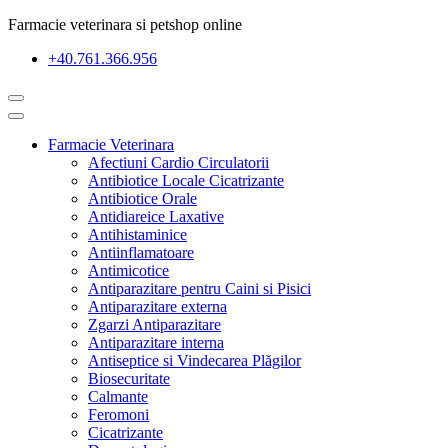
Farmacie veterinara si petshop online
+40.761.366.956
Farmacie Veterinara
Afectiuni Cardio Circulatorii
Antibiotice Locale Cicatrizante
Antibiotice Orale
Antidiareice Laxative
Antihistaminice
Antiinflamatoare
Antimicotice
Antiparazitare pentru Caini si Pisici
Antiparazitare externa
Zgarzi Antiparazitare
Antiparazitare interna
Antiseptice si Vindecarea Plăgilor
Biosecuritate
Calmante
Feromoni
Cicatrizante