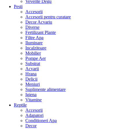
Veverite Degu
Pesti
Accesorii
Accesorii pentru curatare
Decor Acvariu
Diverse
Fertilizant Plante
Filtre Apa
Iluminare
Incalzitoare
Mobilier
Pompe Aer
Substrat
Acvarii
Hrana
Delicii
Meniuri
Suplimente alimentare
Igiena
Vitamine
Reptile
Accesorii
Adapatori
Conditioneri Apa
Decor