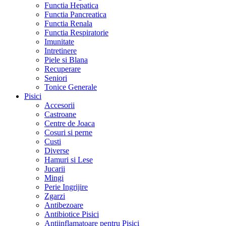
Functia Hepatica
Functia Pancreatica
Functia Renala
Functia Respiratorie
Imunitate
Intretinere
Piele si Blana
Recuperare
Seniori
Tonice Generale
Pisici
Accesorii
Castroane
Centre de Joaca
Cosuri si perne
Custi
Diverse
Hamuri si Lese
Jucarii
Mingi
Perie Ingrijire
Zgarzi
Antibezoare
Antibiotice Pisici
Antiinflamatoare pentru Pisici