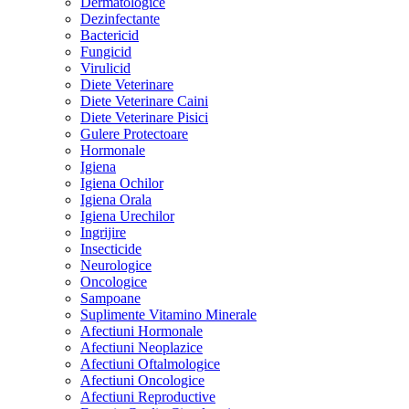
Dermatologice
Dezinfectante
Bactericid
Fungicid
Virulicid
Diete Veterinare
Diete Veterinare Caini
Diete Veterinare Pisici
Gulere Protectoare
Hormonale
Igiena
Igiena Ochilor
Igiena Orala
Igiena Urechilor
Ingrijire
Insecticide
Neurologice
Oncologice
Sampoane
Suplimente Vitamino Minerale
Afectiuni Hormonale
Afectiuni Neoplazice
Afectiuni Oftalmologice
Afectiuni Oncologice
Afectiuni Reproductive