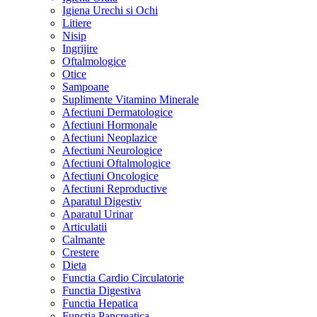
Igiena Urechi si Ochi
Litiere
Nisip
Ingrijire
Oftalmologice
Otice
Sampoane
Suplimente Vitamino Minerale
Afectiuni Dermatologice
Afectiuni Hormonale
Afectiuni Neoplazice
Afectiuni Neurologice
Afectiuni Oftalmologice
Afectiuni Oncologice
Afectiuni Reproductive
Aparatul Digestiv
Aparatul Urinar
Articulatii
Calmante
Crestere
Dieta
Functia Cardio Circulatorie
Functia Digestiva
Functia Hepatica
Functia Pancreatica