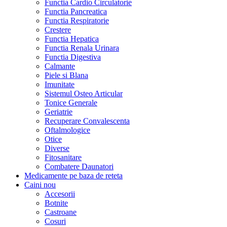
Functia Cardio Circulatorie
Functia Pancreatica
Functia Respiratorie
Crestere
Functia Hepatica
Functia Renala Urinara
Functia Digestiva
Calmante
Piele si Blana
Imunitate
Sistemul Osteo Articular
Tonice Generale
Geriatrie
Recuperare Convalescenta
Oftalmologice
Otice
Diverse
Fitosanitare
Combatere Daunatori
Medicamente pe baza de reteta
Caini
nou
Accesorii
Botnite
Castroane
Cosuri