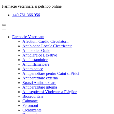
Farmacie veterinara si petshop online
+40.761.366.956
Farmacie Veterinara
Afectiuni Cardio Circulatorii
Antibiotice Locale Cicatrizante
Antibiotice Orale
Antidiareice Laxative
Antihistaminice
Antiinflamatoare
Antimicotice
Antiparazitare pentru Caini si Pisici
Antiparazitare externa
Zgarzi Antiparazitare
Antiparazitare interna
Antiseptice si Vindecarea Plăgilor
Biosecuritate
Calmante
Feromoni
Cicatrizante