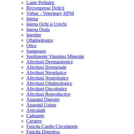
Lapte Pediatric
Recompense Delicii
Virbac - Veterinary HPM
Igiena
Igiena Ochi si Urechi
Igiena Orala
Ingrijire
Oftalmologice
Otice
Sampoane
Suplimente Vitamino Minerale
Afectiuni Dermatologice
Afectiuni Hormonale
Afectiuni Neoplazice
Afectiuni Neurologice
Afectiuni Oftalmologice
Afectiuni Oncologice
Afectiuni Reproductive
Aparatul Digestiv
Aparatul Urinar
Articulatii
Calmante
Crestere
Functia Cardio Circulatorie
Functia Digestiva