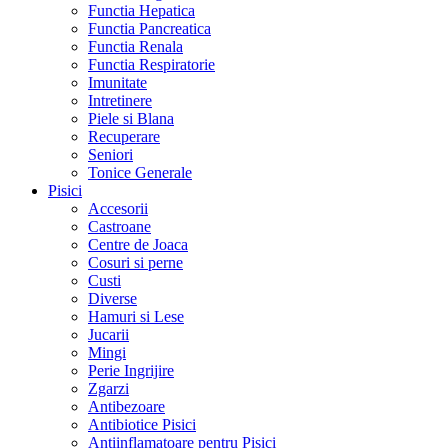
Functia Hepatica
Functia Pancreatica
Functia Renala
Functia Respiratorie
Imunitate
Intretinere
Piele si Blana
Recuperare
Seniori
Tonice Generale
Pisici
Accesorii
Castroane
Centre de Joaca
Cosuri si perne
Custi
Diverse
Hamuri si Lese
Jucarii
Mingi
Perie Ingrijire
Zgarzi
Antibezoare
Antibiotice Pisici
Antiinflamatoare pentru Pisici