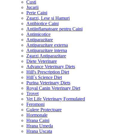
Custi
Jucarii
Perie Caini
Zgarzi, Lese si Hamuri
Antibiotice Caini
Antiinflamatoare pentru Caini
Antimicotice
Antiparazitare
Antiparazitare externa
Antiparazitare interna
Zgarzi Antiparazitare
Diete Veterinare
Advance Veterinary Diets
Hill's Prescription Diet
Hill`s Science Diet
Purina Veterinary Diets
Royal Canin Veterinary Diet
Trovet
Vet Life Veterinary Formulated
Feromoni
Gulere Protectoare
Hormonale
Hrana Caini
Hrana Umeda
Hrana Uscata