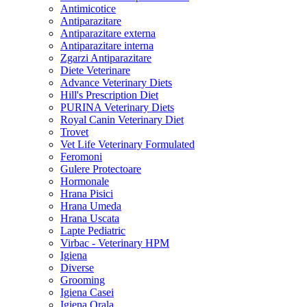
Antimicotice
Antiparazitare
Antiparazitare externa
Antiparazitare interna
Zgarzi Antiparazitare
Diete Veterinare
Advance Veterinary Diets
Hill's Prescription Diet
PURINA Veterinary Diets
Royal Canin Veterinary Diet
Trovet
Vet Life Veterinary Formulated
Feromoni
Gulere Protectoare
Hormonale
Hrana Pisici
Hrana Umeda
Hrana Uscata
Lapte Pediatric
Virbac - Veterinary HPM
Igiena
Diverse
Grooming
Igiena Casei
Igiena Orala