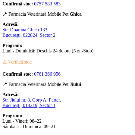
Confirmă stoc:
0757 583 583
📍 Farmacia Veterinară Mobile Pet
Ghica
Adresă:
Str. Doamna Ghica 133,
București, 022824, Sector 2
Program:
Luni - Duminică: Deschis 24 de ore (Non-Stop)
⚠️ Verifică stoc
Confirmă stoc:
0761 366 956
📍 Farmacia Veterinară Mobile Pet
Jiului
Adresă:
Str. Jiului nr. 8, Corp A, Parter,
București, 013219, Sector 1
Program:
Luni - Vineri: 08–22
Sâmbătă - Duminică: 09–21