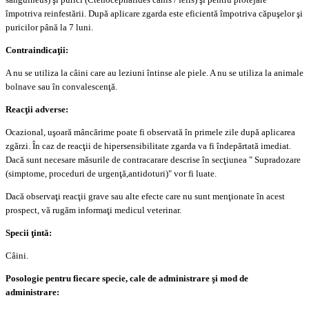
împotriva reinfestării. După aplicare zgarda este eficientă împotriva căpuşelor şi
puricilor până la 7 luni.
Contraindicaţii:
A nu se utiliza la câini care au leziuni întinse ale piele. A nu se utiliza la animale
bolnave sau în convalescenţă.
Reacţii adverse:
Ocazional, uşoară mâncărime poate fi observată în primele zile după aplicarea
zgărzi. În caz de reacţii de hipersensibilitate zgarda va fi îndepărtată imediat.
Dacă sunt necesare măsurile de contracarare descrise în secţiunea " Supradozare
(simptome, proceduri de urgenţă,antidoturi)" vor fi luate.
Dacă observaţi reacţii grave sau alte efecte care nu sunt menţionate în acest
prospect, vă rugăm informaţi medicul veterinar.
Specii ţintă:
Câini.
Posologie pentru fiecare specie, cale de administrare şi mod de
administrare: