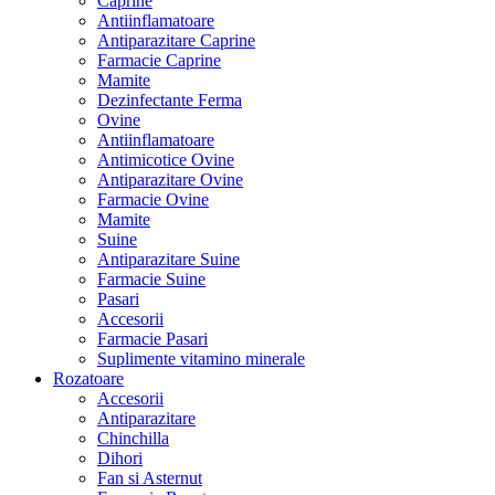
Caprine
Antiinflamatoare
Antiparazitare Caprine
Farmacie Caprine
Mamite
Dezinfectante Ferma
Ovine
Antiinflamatoare
Antimicotice Ovine
Antiparazitare Ovine
Farmacie Ovine
Mamite
Suine
Antiparazitare Suine
Farmacie Suine
Pasari
Accesorii
Farmacie Pasari
Suplimente vitamino minerale
Rozatoare
Accesorii
Antiparazitare
Chinchilla
Dihori
Fan si Asternut