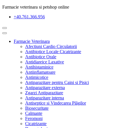
Farmacie veterinara si petshop online
+40.761.366.956
Farmacie Veterinara
Afectiuni Cardio Circulatorii
Antibiotice Locale Cicatrizante
Antibiotice Orale
Antidiareice Laxative
Antihistaminice
Antiinflamatoare
Antimicotice
Antiparazitare pentru Caini si Pisici
Antiparazitare externa
Zgarzi Antiparazitare
Antiparazitare interna
Antiseptice si Vindecarea Plăgilor
Biosecuritate
Calmante
Feromoni
Cicatrizante