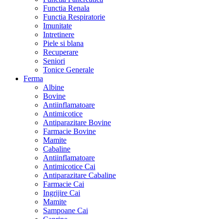
Functia Renala
Functia Respiratorie
Imunitate
Intretinere
Piele si blana
Recuperare
Seniori
Tonice Generale
Ferma
Albine
Bovine
Antiinflamatoare
Antimicotice
Antiparazitare Bovine
Farmacie Bovine
Mamite
Cabaline
Antiinflamatoare
Antimicotice Cai
Antiparazitare Cabaline
Farmacie Cai
Ingrijire Cai
Mamite
Sampoane Cai