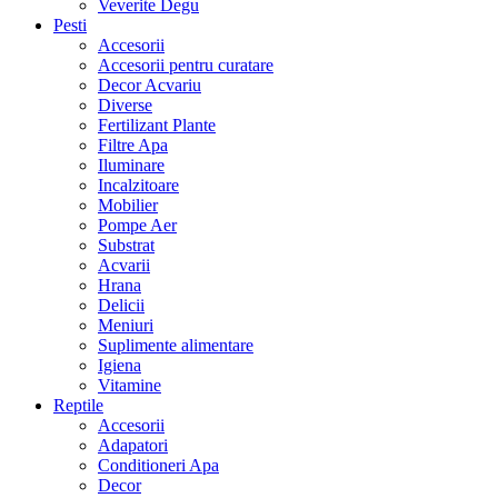
Veverite Degu
Pesti
Accesorii
Accesorii pentru curatare
Decor Acvariu
Diverse
Fertilizant Plante
Filtre Apa
Iluminare
Incalzitoare
Mobilier
Pompe Aer
Substrat
Acvarii
Hrana
Delicii
Meniuri
Suplimente alimentare
Igiena
Vitamine
Reptile
Accesorii
Adapatori
Conditioneri Apa
Decor