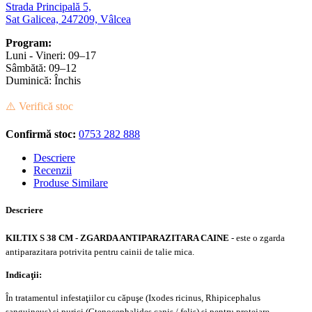
Strada Principală 5,
Sat Galicea, 247209, Vâlcea
Program:
Luni - Vineri: 09–17
Sâmbătă: 09–12
Duminică: Închis
⚠️ Verifică stoc
Confirmă stoc:
0753 282 888
Descriere
Recenzii
Produse Similare
Descriere
KILTIX S 38 CM - ZGARDA ANTIPARAZITARA CAINE
- este o zgarda
antiparazitara potrivita pentru cainii de talie mica.
Indicaţii:
În tratamentul infestaţiilor cu căpuşe (Ixodes ricinus, Rhipicephalus
sanguineus) şi purici (Ctenocephalides canis / felis) şi pentru protejare