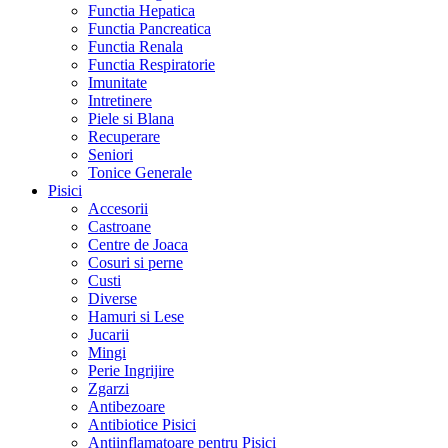
Functia Hepatica
Functia Pancreatica
Functia Renala
Functia Respiratorie
Imunitate
Intretinere
Piele si Blana
Recuperare
Seniori
Tonice Generale
Pisici
Accesorii
Castroane
Centre de Joaca
Cosuri si perne
Custi
Diverse
Hamuri si Lese
Jucarii
Mingi
Perie Ingrijire
Zgarzi
Antibezoare
Antibiotice Pisici
Antiinflamatoare pentru Pisici