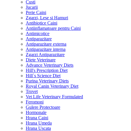
Custi
Jucarii
Perie Caini
Zgarzi, Lese si Hamuri
Antibiotice Caini
Antiinflamatoare pentru Caini
Antimicotice
Antiparazitare
Antiparazitare externa
Antiparazitare interna
Zgarzi Antiparazitare
Diete Veterinare
Advance Veterinary Diets
Hill's Prescription Diet
Hill`s Science Diet
Purina Veterinary Diets
Royal Canin Veterinary Diet
Trovet
Vet Life Veterinary Formulated
Feromoni
Gulere Protectoare
Hormonale
Hrana Caini
Hrana Umeda
Hrana Uscata