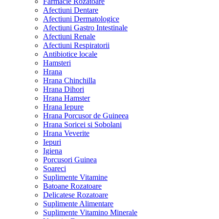
Farmacie Rozatoare
Afectiuni Dentare
Afectiuni Dermatologice
Afectiuni Gastro Intestinale
Afectiuni Renale
Afectiuni Respiratorii
Antibiotice locale
Hamsteri
Hrana
Hrana Chinchilla
Hrana Dihori
Hrana Hamster
Hrana Iepure
Hrana Porcusor de Guineea
Hrana Soricei si Sobolani
Hrana Veverite
Iepuri
Igiena
Porcusori Guinea
Soareci
Suplimente Vitamine
Batoane Rozatoare
Delicatese Rozatoare
Suplimente Alimentare
Suplimente Vitamino Minerale