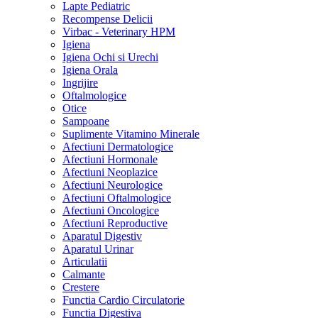
Lapte Pediatric
Recompense Delicii
Virbac - Veterinary HPM
Igiena
Igiena Ochi si Urechi
Igiena Orala
Ingrijire
Oftalmologice
Otice
Sampoane
Suplimente Vitamino Minerale
Afectiuni Dermatologice
Afectiuni Hormonale
Afectiuni Neoplazice
Afectiuni Neurologice
Afectiuni Oftalmologice
Afectiuni Oncologice
Afectiuni Reproductive
Aparatul Digestiv
Aparatul Urinar
Articulatii
Calmante
Crestere
Functia Cardio Circulatorie
Functia Digestiva