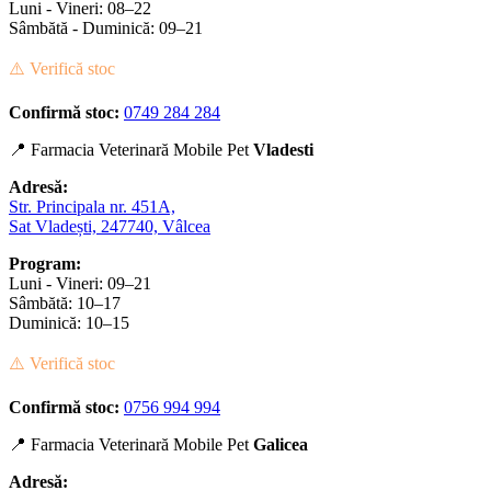
Luni - Vineri: 08–22
Sâmbătă - Duminică: 09–21
⚠️ Verifică stoc
Confirmă stoc:
0749 284 284
📍 Farmacia Veterinară Mobile Pet
Vladesti
Adresă:
Str. Principala nr. 451A,
Sat Vladești, 247740, Vâlcea
Program:
Luni - Vineri: 09–21
Sâmbătă: 10–17
Duminică: 10–15
⚠️ Verifică stoc
Confirmă stoc:
0756 994 994
📍 Farmacia Veterinară Mobile Pet
Galicea
Adresă: