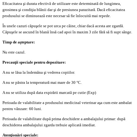
Eficacitatea şi durata efectivă de utilizare este determinată de lungimea,
grosimea şi condiţia blănii dar şi de presiunea parazitară. Dacă eficacitatea
produsului se diminuează este necesar să fie înlocuită mai repede.
În unele cazuri căpuşele se pot urca pe câine, chiar dacă acesta are zgardă.
Căpuşele se ascund în blană însă cad apoi în maxim 3 zile fără să fi supt sânge.
Timp de aşteptare:
Nu este cazul.
Precauţii speciale pentru depozitare:
A nu se lăsa la îndemâna şi vederea copiilor.
A nu se păstra la temperatură mai mare de 30 °C.
A nu se utiliza după data expirării marcată pe cutie (Exp)
Perioada de valabilitate a produsului medicinal veterinar aşa cum este ambalat
pentru vânzare: 60 luni.
Perioada de valabilitate după prima deschidere a ambalajului primar: după
deschiderea ambalajului zgarda trebuie aplicată imediat.
Atenţionări speciale: