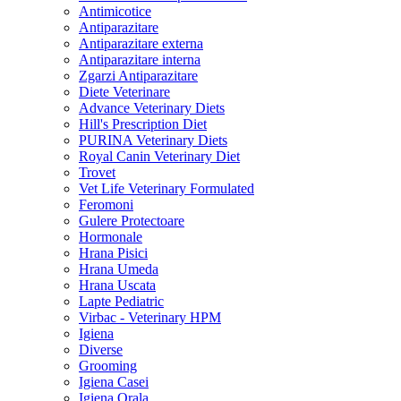
Antimicotice
Antiparazitare
Antiparazitare externa
Antiparazitare interna
Zgarzi Antiparazitare
Diete Veterinare
Advance Veterinary Diets
Hill's Prescription Diet
PURINA Veterinary Diets
Royal Canin Veterinary Diet
Trovet
Vet Life Veterinary Formulated
Feromoni
Gulere Protectoare
Hormonale
Hrana Pisici
Hrana Umeda
Hrana Uscata
Lapte Pediatric
Virbac - Veterinary HPM
Igiena
Diverse
Grooming
Igiena Casei
Igiena Orala