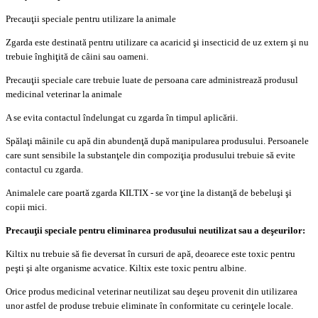
Precauţii speciale pentru utilizare la animale
Zgarda este destinată pentru utilizare ca acaricid şi insecticid de uz extern şi nu
trebuie înghiţită de câini sau oameni.
Precauţii speciale care trebuie luate de persoana care administrează produsul
medicinal veterinar la animale
A se evita contactul îndelungat cu zgarda în timpul aplicării.
Spălaţi mâinile cu apă din abundenţă după manipularea produsului. Persoanele
care sunt sensibile la substanţele din compoziţia produsului trebuie să evite
contactul cu zgarda.
Animalele care poartă zgarda KILTIX - se vor ţine la distanţă de bebeluşi şi
copii mici.
Precauţii speciale pentru eliminarea produsului neutilizat sau a deşeurilor:
Kiltix nu trebuie să fie deversat în cursuri de apă, deoarece este toxic pentru
peşti şi alte organisme acvatice. Kiltix este toxic pentru albine.
Orice produs medicinal veterinar neutilizat sau deşeu provenit din utilizarea
unor astfel de produse trebuie eliminate în conformitate cu cerinţele locale.