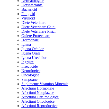
Dermatologice
Dezinfectante
Bactericid
Fungicid
Virulicid
Diete Veterinare
Diete Veterinare Caini
Diete Veterinare Pisici
Gulere Protectoare
Hormonale
Igiena
Igiena Ochilor
Igiena Orala
Igiena Urechilor
Ingrijire
Insecticide
Neurologice
Oncologice
Sampoane
Suplimente Vitamino Minerale
Afectiuni Hormonale
Afectiuni Neoplazice
Afectiuni Oftalmologice
Afectiuni Oncologice
Afectiuni Reproductive