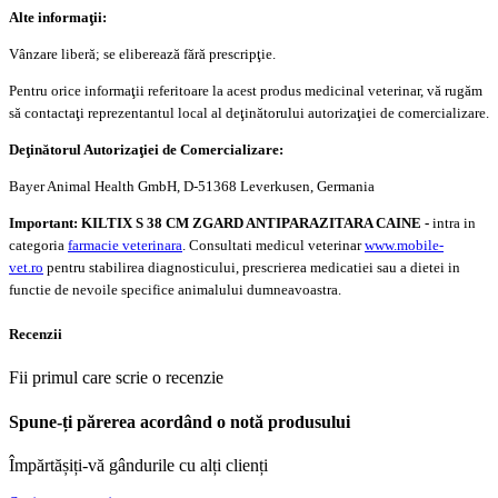
Alte informaţii:
Vânzare liberă; se eliberează fără prescripţie.
Pentru orice informaţii referitoare la acest produs medicinal veterinar, vă rugăm
să contactaţi reprezentantul local al deţinătorului autorizaţiei de comercializare.
Deţinătorul Autorizaţiei de Comercializare:
Bayer Animal Health GmbH, D-51368 Leverkusen, Germania
Important: KILTIX S 38 CM ZGARD ANTIPARAZITARA CAINE
-
intra in
categoria
farmacie veterinara
. Consultati medicul veterinar
www.mobile-
vet.ro
pentru stabilirea diagnosticului, prescrierea medicatiei sau a dietei in
functie de nevoile specifice animalului dumneavoastra.
Recenzii
Fii primul care scrie o recenzie
Spune-ți părerea acordând o notă produsului
Împărtășiți-vă gândurile cu alți clienți