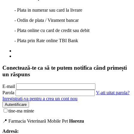
- Plata in numerar sau card la livrare
- Ordin de plata / Virament bancar
- Plata online cu card de credit sau debit
- Plata prin Rate online TBI Bank
Conectează-te ca să te putem notifica când primești
un răspuns
E-mail
Parola
V-ati uitat parola?
Inregistrati-va pentru a crea un cont nou
Autentificare
tine-ma minte
📍 Farmacia Veterinară Mobile Pet
Horezu
Adresă: