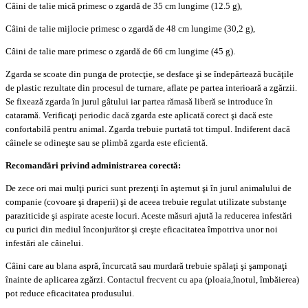
Câini de talie mică primesc o zgardă de 35 cm lungime (12.5 g),
Câini de talie mijlocie primesc o zgardă de 48 cm lungime (30,2 g),
Câini de talie mare primesc o zgardă de 66 cm lungime (45 g).
Zgarda se scoate din punga de protecţie, se desface şi se îndepărtează bucăţile
de plastic rezultate din procesul de turnare, aflate pe partea interioară a zgărzii.
Se fixează zgarda în jurul gâtului iar partea rămasă liberă se introduce în
cataramă. Verificaţi periodic dacă zgarda este aplicată corect şi dacă este
confortabilă pentru animal. Zgarda trebuie purtată tot timpul. Indiferent dacă
câinele se odineşte sau se plimbă zgarda este eficientă.
Recomandări privind administrarea corectă:
De zece ori mai mulţi purici sunt prezenţi în aşternut şi în jurul animalului de
companie (covoare şi draperii) şi de aceea trebuie regulat utilizate substanţe
paraziticide şi aspirate aceste locuri. Aceste măsuri ajută la reducerea infestări
cu purici din mediul înconjurător şi creşte eficacitatea împotriva unor noi
infestări ale câinelui.
Câini care au blana aspră, încurcată sau murdară trebuie spălaţi şi şamponaţi
înainte de aplicarea zgărzi. Contactul frecvent cu apa (ploaia,înotul, îmbăierea)
pot reduce eficacitatea produsului.