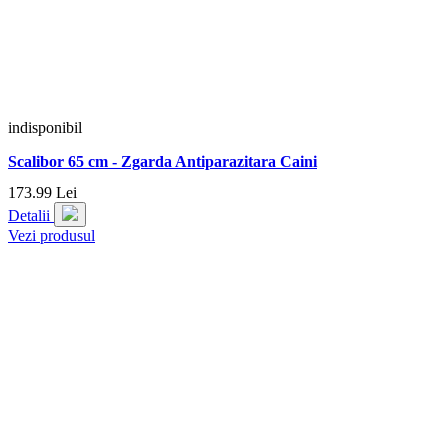
indisponibil
Scalibor 65 cm - Zgarda Antiparazitara Caini
173.
99
Lei
Detalii
Vezi produsul