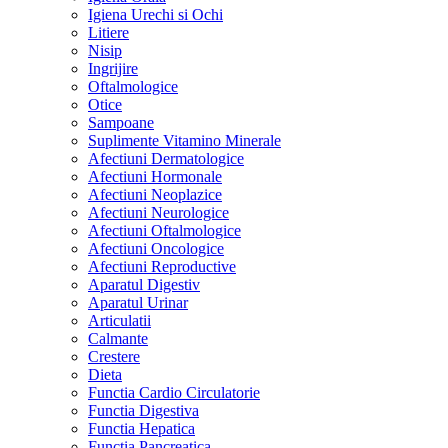
Igiena Urechi si Ochi
Litiere
Nisip
Ingrijire
Oftalmologice
Otice
Sampoane
Suplimente Vitamino Minerale
Afectiuni Dermatologice
Afectiuni Hormonale
Afectiuni Neoplazice
Afectiuni Neurologice
Afectiuni Oftalmologice
Afectiuni Oncologice
Afectiuni Reproductive
Aparatul Digestiv
Aparatul Urinar
Articulatii
Calmante
Crestere
Dieta
Functia Cardio Circulatorie
Functia Digestiva
Functia Hepatica
Functia Pancreatica