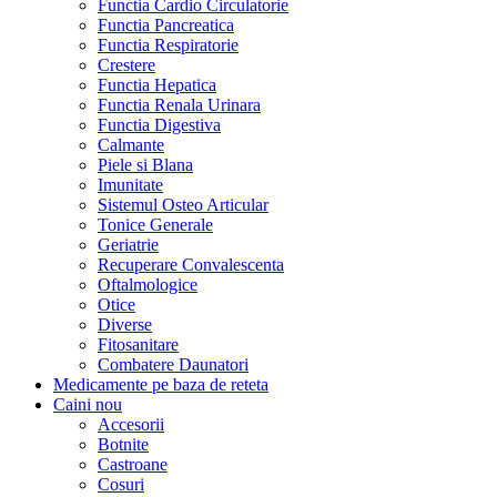
Functia Cardio Circulatorie
Functia Pancreatica
Functia Respiratorie
Crestere
Functia Hepatica
Functia Renala Urinara
Functia Digestiva
Calmante
Piele si Blana
Imunitate
Sistemul Osteo Articular
Tonice Generale
Geriatrie
Recuperare Convalescenta
Oftalmologice
Otice
Diverse
Fitosanitare
Combatere Daunatori
Medicamente pe baza de reteta
Caini
nou
Accesorii
Botnite
Castroane
Cosuri