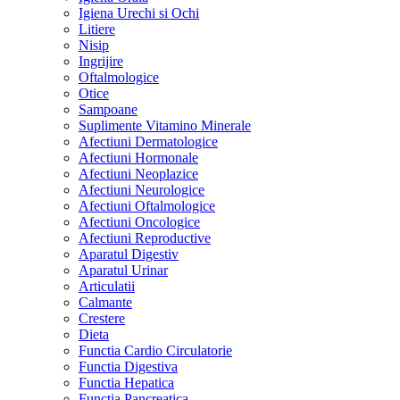
Igiena Urechi si Ochi
Litiere
Nisip
Ingrijire
Oftalmologice
Otice
Sampoane
Suplimente Vitamino Minerale
Afectiuni Dermatologice
Afectiuni Hormonale
Afectiuni Neoplazice
Afectiuni Neurologice
Afectiuni Oftalmologice
Afectiuni Oncologice
Afectiuni Reproductive
Aparatul Digestiv
Aparatul Urinar
Articulatii
Calmante
Crestere
Dieta
Functia Cardio Circulatorie
Functia Digestiva
Functia Hepatica
Functia Pancreatica