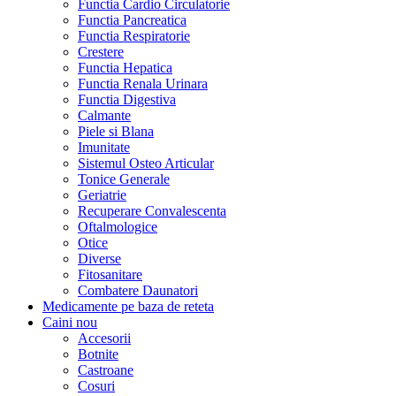
Functia Cardio Circulatorie
Functia Pancreatica
Functia Respiratorie
Crestere
Functia Hepatica
Functia Renala Urinara
Functia Digestiva
Calmante
Piele si Blana
Imunitate
Sistemul Osteo Articular
Tonice Generale
Geriatrie
Recuperare Convalescenta
Oftalmologice
Otice
Diverse
Fitosanitare
Combatere Daunatori
Medicamente pe baza de reteta
Caini
nou
Accesorii
Botnite
Castroane
Cosuri