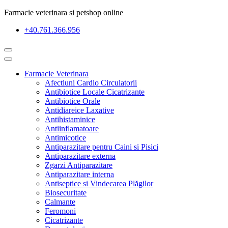
Farmacie veterinara si petshop online
+40.761.366.956
Farmacie Veterinara
Afectiuni Cardio Circulatorii
Antibiotice Locale Cicatrizante
Antibiotice Orale
Antidiareice Laxative
Antihistaminice
Antiinflamatoare
Antimicotice
Antiparazitare pentru Caini si Pisici
Antiparazitare externa
Zgarzi Antiparazitare
Antiparazitare interna
Antiseptice si Vindecarea Plăgilor
Biosecuritate
Calmante
Feromoni
Cicatrizante