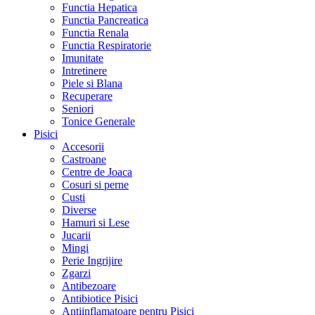
Functia Hepatica
Functia Pancreatica
Functia Renala
Functia Respiratorie
Imunitate
Intretinere
Piele si Blana
Recuperare
Seniori
Tonice Generale
Pisici
Accesorii
Castroane
Centre de Joaca
Cosuri si perne
Custi
Diverse
Hamuri si Lese
Jucarii
Mingi
Perie Ingrijire
Zgarzi
Antibezoare
Antibiotice Pisici
Antiinflamatoare pentru Pisici