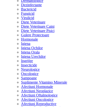
Dermatologice
Dezinfectante
Bactericid
Fungicid
Virulicid
Diete Veterinare
Diete Veterinare Caini
Diete Veterinare Pisici
Gulere Protectoare
Hormonale
Igiena
Igiena Ochilor
Igiena Orala
Igiena Urechilor
Ingrijire
Insecticide
Neurologice
Oncologice
Sampoane
Suplimente Vitamino Minerale
Afectiuni Hormonale
Afectiuni Neoplazice
Afectiuni Oftalmologice
Afectiuni Oncologice
Afectiuni Reproductive