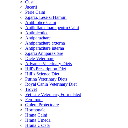
Custi
Jucarii
Perie Caini
Zgarzi, Lese si Hamuri
Antibiotice Caini
Antiinflamatoare pentru Caini
Antimicotice
Antiparazitare
Antiparazitare externa
Antiparazitare interna
Zgarzi Antiparazitare
Diete Veterinare
Advance Veterinary Diets
Hill's Prescription Diet
Hill`s Science Diet
Purina Veterinary Diets
Royal Canin Veterinary Diet
Trovet
Vet Life Veterinary Formulated
Feromoni
Gulere Protectoare
Hormonale
Hrana Caini
Hrana Umeda
Hrana Uscata