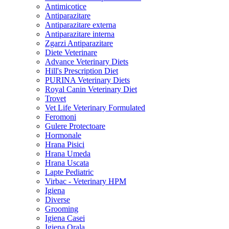
Antimicotice
Antiparazitare
Antiparazitare externa
Antiparazitare interna
Zgarzi Antiparazitare
Diete Veterinare
Advance Veterinary Diets
Hill's Prescription Diet
PURINA Veterinary Diets
Royal Canin Veterinary Diet
Trovet
Vet Life Veterinary Formulated
Feromoni
Gulere Protectoare
Hormonale
Hrana Pisici
Hrana Umeda
Hrana Uscata
Lapte Pediatric
Virbac - Veterinary HPM
Igiena
Diverse
Grooming
Igiena Casei
Igiena Orala