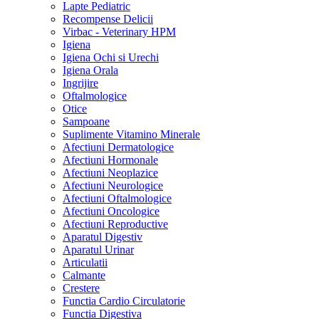
Lapte Pediatric
Recompense Delicii
Virbac - Veterinary HPM
Igiena
Igiena Ochi si Urechi
Igiena Orala
Ingrijire
Oftalmologice
Otice
Sampoane
Suplimente Vitamino Minerale
Afectiuni Dermatologice
Afectiuni Hormonale
Afectiuni Neoplazice
Afectiuni Neurologice
Afectiuni Oftalmologice
Afectiuni Oncologice
Afectiuni Reproductive
Aparatul Digestiv
Aparatul Urinar
Articulatii
Calmante
Crestere
Functia Cardio Circulatorie
Functia Digestiva