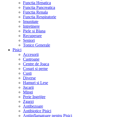
Functia Hepatica
Functia Pancreatica
Functia Renala
Functia Respiratorie
Imunitate
Intretinere
Piele si Blana
Recuperare
Seniori
Tonice Generale
Pisici
Accesorii
Castroane
Centre de Joaca
Cosuri si perne
Custi
Diverse
Hamuri si Lese
Jucarii
Mingi
Perie Ingrijire
Zgarzi
Antibezoare
Antibiotice Pisici
Antiinflamatoare pentru Pisici