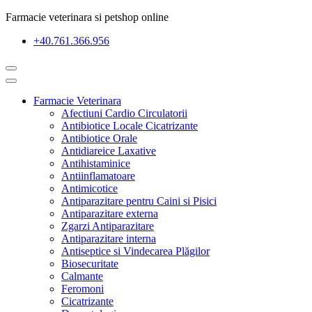
Farmacie veterinara si petshop online
+40.761.366.956
Farmacie Veterinara
Afectiuni Cardio Circulatorii
Antibiotice Locale Cicatrizante
Antibiotice Orale
Antidiareice Laxative
Antihistaminice
Antiinflamatoare
Antimicotice
Antiparazitare pentru Caini si Pisici
Antiparazitare externa
Zgarzi Antiparazitare
Antiparazitare interna
Antiseptice si Vindecarea Plăgilor
Biosecuritate
Calmante
Feromoni
Cicatrizante