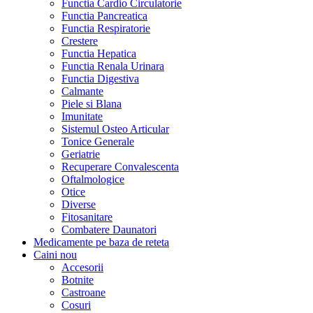
Functia Cardio Circulatorie
Functia Pancreatica
Functia Respiratorie
Crestere
Functia Hepatica
Functia Renala Urinara
Functia Digestiva
Calmante
Piele si Blana
Imunitate
Sistemul Osteo Articular
Tonice Generale
Geriatrie
Recuperare Convalescenta
Oftalmologice
Otice
Diverse
Fitosanitare
Combatere Daunatori
Medicamente pe baza de reteta
Caini
nou
Accesorii
Botnite
Castroane
Cosuri