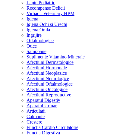
Lapte Pediatric
Recompense Delicii
Virbac - Veterinary HPM
Igiena
Igiena Ochi si Urechi
Igiena Orala
Ingrijire
Oftalmologice
Otice
Sampoane
Suplimente Vitamino Minerale
Afectiuni Dermatologice
Afectiuni Hormonale
Afectiuni Neoplazice
Afectiuni Neurologice
Afectiuni Oftalmologice
Afectiuni Oncologice
Afectiuni Reproductive
Aparatul Digestiv
Aparatul Urinar
Articulatii
Calmante
Crestere
Functia Cardio Circulatorie
Functia Digestiva