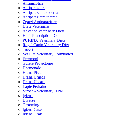
Antimicotice
Antiparazitare
Antiparazitare externa
Antiparazitare interna
Zgarzi Antiparazitare
Diete Veterinare
Advance Veterinary Diets
Hill's Prescription Diet
PURINA Veterinary Diets
Royal Canin Veterinary Diet
Trovet
Vet Life Veterinary Formulated
Feromoni
Gulere Protectoare
Hormonale
Hrana Pisici
Hrana Umeda
Hrana Uscata
Lapte Pediatric
Virbac - Veterinary HPM
Igiena
Diverse
Grooming
Igiena Casei
Igiena Orala