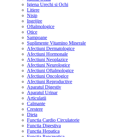
Igiena Urechi si Ochi
Litiere
Nisip
Ingrijire
Oftalmologice
Otice
Sampoane
Suplimente Vitamino Minerale
Afectiuni Dermatologice
Afectiuni Hormonale
Afectiuni Neoplazice
Afectiuni Neurologice
Afectiuni Oftalmologice
Afectiuni Oncologice
Afectiuni Reproductive
Aparatul Digestiv
Aparatul Urinar
Articulatii
Calmante
Crestere
Dieta
Functia Cardio Circulatorie
Functia Digestiva
Functia Hepatica
Functia Pancreatica