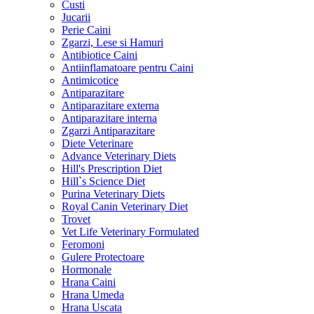
Custi
Jucarii
Perie Caini
Zgarzi, Lese si Hamuri
Antibiotice Caini
Antiinflamatoare pentru Caini
Antimicotice
Antiparazitare
Antiparazitare externa
Antiparazitare interna
Zgarzi Antiparazitare
Diete Veterinare
Advance Veterinary Diets
Hill's Prescription Diet
Hill`s Science Diet
Purina Veterinary Diets
Royal Canin Veterinary Diet
Trovet
Vet Life Veterinary Formulated
Feromoni
Gulere Protectoare
Hormonale
Hrana Caini
Hrana Umeda
Hrana Uscata