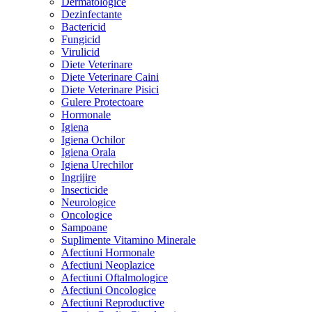
Dermatologice
Dezinfectante
Bactericid
Fungicid
Virulicid
Diete Veterinare
Diete Veterinare Caini
Diete Veterinare Pisici
Gulere Protectoare
Hormonale
Igiena
Igiena Ochilor
Igiena Orala
Igiena Urechilor
Ingrijire
Insecticide
Neurologice
Oncologice
Sampoane
Suplimente Vitamino Minerale
Afectiuni Hormonale
Afectiuni Neoplazice
Afectiuni Oftalmologice
Afectiuni Oncologice
Afectiuni Reproductive