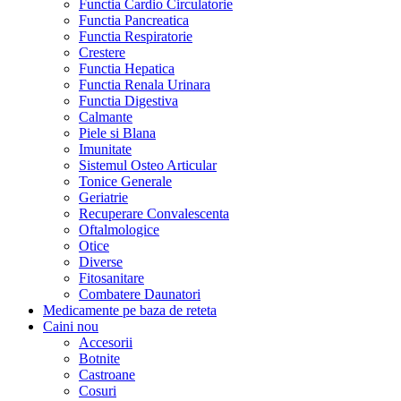
Functia Cardio Circulatorie
Functia Pancreatica
Functia Respiratorie
Crestere
Functia Hepatica
Functia Renala Urinara
Functia Digestiva
Calmante
Piele si Blana
Imunitate
Sistemul Osteo Articular
Tonice Generale
Geriatrie
Recuperare Convalescenta
Oftalmologice
Otice
Diverse
Fitosanitare
Combatere Daunatori
Medicamente pe baza de reteta
Caini
nou
Accesorii
Botnite
Castroane
Cosuri