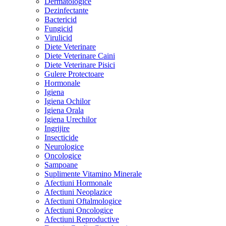
Dermatologice
Dezinfectante
Bactericid
Fungicid
Virulicid
Diete Veterinare
Diete Veterinare Caini
Diete Veterinare Pisici
Gulere Protectoare
Hormonale
Igiena
Igiena Ochilor
Igiena Orala
Igiena Urechilor
Ingrijire
Insecticide
Neurologice
Oncologice
Sampoane
Suplimente Vitamino Minerale
Afectiuni Hormonale
Afectiuni Neoplazice
Afectiuni Oftalmologice
Afectiuni Oncologice
Afectiuni Reproductive