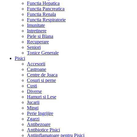
Functia Hepatica
Functia Pancreatica
Functia Renala
Functia Respiratorie
Imunitate
Intretinere
Piele si Blana
Recuperare
Seniori
Tonice Generale
Pisici
Accesorii
Castroane
Centre de Joaca
Cosuri si perne
Custi
Diverse
Hamuri si Lese
Jucarii
Mingi
Perie Ingrijire
Zgarzi
Antibezoare
Antibiotice Pisici
Antiinflamatoare pentru Pisici