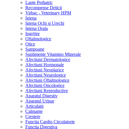
Lapte Pediatric
Recompense Delicii
Virbac - Veterinary HPM
Igiena
Igiena Ochi si Urechi
Igiena Orala
Ingrijire
Oftalmologice
Otice
Sampoane
Suplimente Vitamino Minerale
Afectiuni Dermatologice
Afectiuni Hormonale
Afectiuni Neoplazice
Afectiuni Neurologice
Afectiuni Oftalmologice
Afectiuni Oncologice
Afectiuni Reproductive
Aparatul Digestiv
Aparatul Urinar
Articulatii
Calmante
Crestere
Functia Cardio Circulatorie
Functia Digestiva