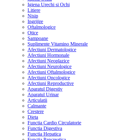
Igiena Urechi si Ochi
Litiere
Nisip
Ingrijire
Oftalmologice
Otice
Sampoane
Suplimente Vitamino Minerale
Afectiuni Dermatologice
Afectiuni Hormonale
Afectiuni Neoplazice
Afectiuni Neurologice
Afectiuni Oftalmologice
Afectiuni Oncologice
Afectiuni Reproductive
Aparatul Digestiv
Aparatul Urinar
Articulatii
Calmante
Crestere
Dieta
Functia Cardio Circulatorie
Functia Digestiva
Functia Hepatica
Functia Pancreatica