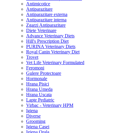
Antimicotice
Antiparazitare
Antiparazitare externa
Antiparazitare interna
Zgarzi Antiparazitare
Diete Veterinare
Advance Veterinary Diets
Hill's Prescription Diet
PURINA Veterinary Diets
Royal Canin Veterinary Diet
Trovet
Vet Life Veterinary Formulated
Feromoni
Gulere Protectoare
Hormonale
Hrana Pisici
Hrana Umeda
Hrana Uscata
Lapte Pediatric
Virbac - Veterinary HPM
Igiena
Diverse
Grooming
Igiena Casei
Igiena Orala