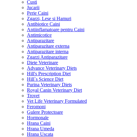
Custi
Jucarii
Perie Caini
Zgarzi, Lese si Hamuri
Antibiotice Caini
Antiinflamatoare pentru Caini
Antimicotice
Antiparazitare
Antiparazitare externa
Antiparazitare interna
Zgarzi Antiparazitare
Diete Veterinare
Advance Veterinary Diets
Hill's Prescription Diet
Hill`s Science Diet
Purina Veterinary Diets
Royal Canin Veterinary Diet
Trovet
Vet Life Veterinary Formulated
Feromoni
Gulere Protectoare
Hormonale
Hrana Caini
Hrana Umeda
Hrana Uscata