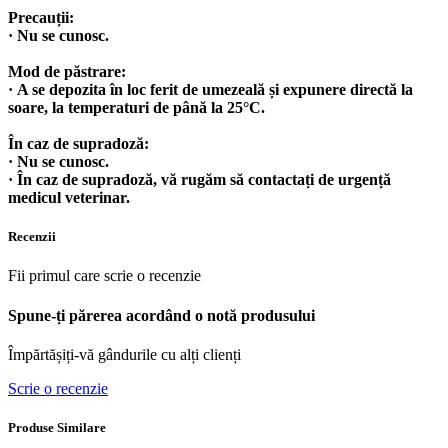
Precauții:
· Nu se cunosc.
Mod de păstrare:
· A se depozita în loc ferit de umezeală și expunere directă la
soare, la temperaturi de până la 25°C.
În caz de supradoză:
· Nu se cunosc.
· În caz de supradoză, vă rugăm să contactați de urgență
medicul veterinar.
Recenzii
Fii primul care scrie o recenzie
Spune-ți părerea acordând o notă produsului
Împărtășiți-vă gândurile cu alți clienți
Scrie o recenzie
Produse Similare