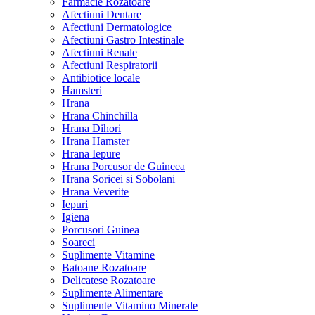
Farmacie Rozatoare
Afectiuni Dentare
Afectiuni Dermatologice
Afectiuni Gastro Intestinale
Afectiuni Renale
Afectiuni Respiratorii
Antibiotice locale
Hamsteri
Hrana
Hrana Chinchilla
Hrana Dihori
Hrana Hamster
Hrana Iepure
Hrana Porcusor de Guineea
Hrana Soricei si Sobolani
Hrana Veverite
Iepuri
Igiena
Porcusori Guinea
Soareci
Suplimente Vitamine
Batoane Rozatoare
Delicatese Rozatoare
Suplimente Alimentare
Suplimente Vitamino Minerale