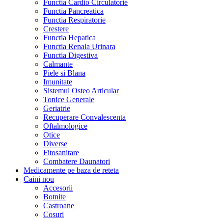
Functia Cardio Circulatorie
Functia Pancreatica
Functia Respiratorie
Crestere
Functia Hepatica
Functia Renala Urinara
Functia Digestiva
Calmante
Piele si Blana
Imunitate
Sistemul Osteo Articular
Tonice Generale
Geriatrie
Recuperare Convalescenta
Oftalmologice
Otice
Diverse
Fitosanitare
Combatere Daunatori
Medicamente pe baza de reteta
Caini
nou
Accesorii
Botnite
Castroane
Cosuri