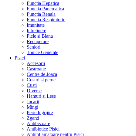
Functia Hepatica
Functia Pancreatica
Functia Renala
Functia Respiratorie
Imunitate
Intretinere
Piele si Blana
Recuperare
Seniori
Tonice Generale
Pisici
Accesorii
Castroane
Centre de Joaca
Cosuri si perne
Custi
Diverse
Hamuri si Lese
Jucarii
Mingi
Perie Ingrijire
Zgarzi
Antibezoare
Antibiotice Pisici
Antiinflamatoare pentru Pisici