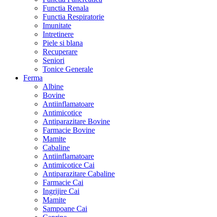
Functia Renala
Functia Respiratorie
Imunitate
Intretinere
Piele si blana
Recuperare
Seniori
Tonice Generale
Ferma
Albine
Bovine
Antiinflamatoare
Antimicotice
Antiparazitare Bovine
Farmacie Bovine
Mamite
Cabaline
Antiinflamatoare
Antimicotice Cai
Antiparazitare Cabaline
Farmacie Cai
Ingrijire Cai
Mamite
Sampoane Cai