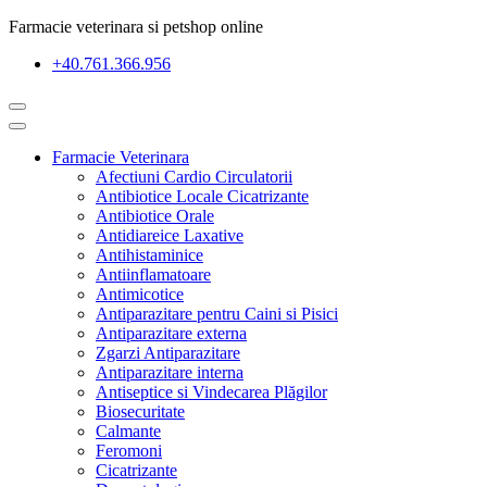
Farmacie veterinara si petshop online
+40.761.366.956
Farmacie Veterinara
Afectiuni Cardio Circulatorii
Antibiotice Locale Cicatrizante
Antibiotice Orale
Antidiareice Laxative
Antihistaminice
Antiinflamatoare
Antimicotice
Antiparazitare pentru Caini si Pisici
Antiparazitare externa
Zgarzi Antiparazitare
Antiparazitare interna
Antiseptice si Vindecarea Plăgilor
Biosecuritate
Calmante
Feromoni
Cicatrizante