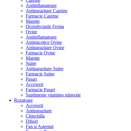
Caprine
Antiinflamatoare
Antiparazitare Caprine
Farmacie Caprine
Mamite
Dezinfectante Ferma
Ovine
Antiinflamatoare
Antimicotice Ovine
Antiparazitare Ovine
Farmacie Ovine
Mamite
Suine
Antiparazitare Suine
Farmacie Suine
Pasari
Accesorii
Farmacie Pasari
Suplimente vitamino minerale
Rozatoare
Accesorii
Antiparazitare
Chinchilla
Dihori
Fan si Asternut