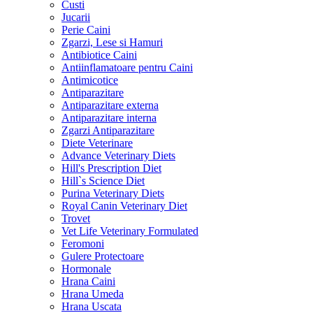
Custi
Jucarii
Perie Caini
Zgarzi, Lese si Hamuri
Antibiotice Caini
Antiinflamatoare pentru Caini
Antimicotice
Antiparazitare
Antiparazitare externa
Antiparazitare interna
Zgarzi Antiparazitare
Diete Veterinare
Advance Veterinary Diets
Hill's Prescription Diet
Hill`s Science Diet
Purina Veterinary Diets
Royal Canin Veterinary Diet
Trovet
Vet Life Veterinary Formulated
Feromoni
Gulere Protectoare
Hormonale
Hrana Caini
Hrana Umeda
Hrana Uscata