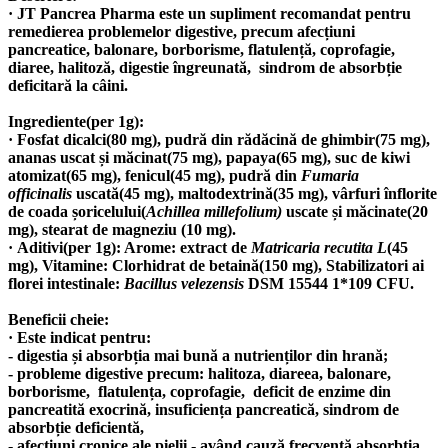
· JT Pancrea Pharma este un supliment recomandat pentru
remedierea problemelor digestive, precum afecțiuni
pancreatice, balonare, borborisme, flatulență, coprofagie,
diaree, halitoză, digestie îngreunată, sindrom de absorbție
deficitară la câini.
Ingrediente(per 1g):
· Fosfat dicalci(80 mg), pudră din rădăcină de ghimbir(75 mg),
ananas uscat și măcinat(75 mg), papaya(65 mg), suc de kiwi
atomizat(65 mg), fenicul(45 mg), pudră din
Fumaria
officinalis
uscată(45 mg), maltodextrină(35 mg), vârfuri înflorite
de coada șoricelului(
Achillea millefolium)
uscate și măcinate(20
mg), stearat de magneziu (10 mg).
· Aditivi(per 1g): Arome: extract de
Matricaria recutita L
(45
mg), Vitamine: Clorhidrat de betaină(150 mg), Stabilizatori ai
florei intestinale:
Bacillus velezensis
DSM 15544 1*109 CFU.
Beneficii cheie:
· Este indicat pentru:
- digestia și absorbția mai bună a nutrienților din hrană;
- probleme digestive precum: halitoza, diareea, balonare,
borborisme, flatulența, coprofagie, deficit de enzime din
pancreatită exocrină, insuficiența pancreatică, sindrom de
absorbție deficientă,
- afecțiuni cronice ale pielii - având cauză frecventă absorbția