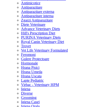
Antimicotice
Antiparazitare
Antiparazitare externa
Antiparazitare interna
Zgarzi Antiparazitare
Diete Veterinare
Advance Veterinary Diets
Hill's Prescription Diet
PURINA Veterinary Diets
Royal Canin Veterinary Diet
Trovet
Vet Life Veterinary Formulated
Feromoni
Gulere Protectoare
Hormonale
Hrana Pisici
Hrana Umeda
Hrana Uscata
Lapte Pediatric
Virbac - Veterinary HPM
Igiena
Diverse
Grooming
Igiena Casei
Igiena Orala