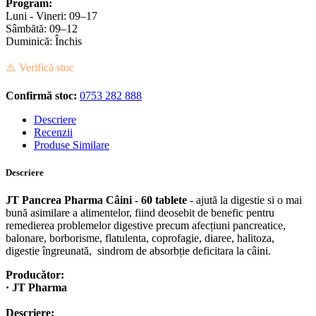
Program:
Luni - Vineri: 09–17
Sâmbătă: 09–12
Duminică: Închis
⚠️ Verifică stoc
Confirmă stoc:
0753 282 888
Descriere
Recenzii
Produse Similare
Descriere
JT Pancrea Pharma Câini - 60 tablete
- ajută la digestie si o mai
bună asimilare a alimentelor, fiind deosebit de benefic pentru
remedierea problemelor digestive precum afecțiuni pancreatice,
balonare, borborisme, flatulenta, coprofagie, diaree, halitoza,
digestie îngreunată, sindrom de absorbție deficitara la câini.
Producător:
· JT Pharma
Descriere: