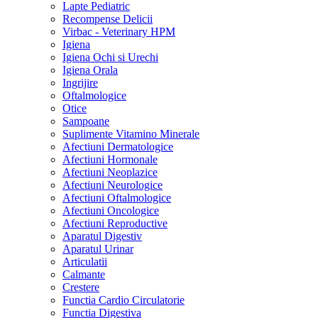
Lapte Pediatric
Recompense Delicii
Virbac - Veterinary HPM
Igiena
Igiena Ochi si Urechi
Igiena Orala
Ingrijire
Oftalmologice
Otice
Sampoane
Suplimente Vitamino Minerale
Afectiuni Dermatologice
Afectiuni Hormonale
Afectiuni Neoplazice
Afectiuni Neurologice
Afectiuni Oftalmologice
Afectiuni Oncologice
Afectiuni Reproductive
Aparatul Digestiv
Aparatul Urinar
Articulatii
Calmante
Crestere
Functia Cardio Circulatorie
Functia Digestiva