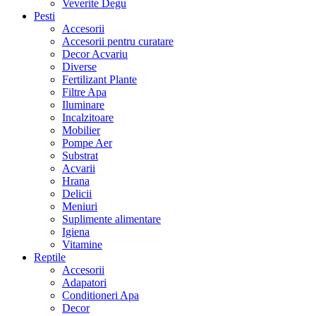
Veverite Degu
Pesti
Accesorii
Accesorii pentru curatare
Decor Acvariu
Diverse
Fertilizant Plante
Filtre Apa
Iluminare
Incalzitoare
Mobilier
Pompe Aer
Substrat
Acvarii
Hrana
Delicii
Meniuri
Suplimente alimentare
Igiena
Vitamine
Reptile
Accesorii
Adapatori
Conditioneri Apa
Decor