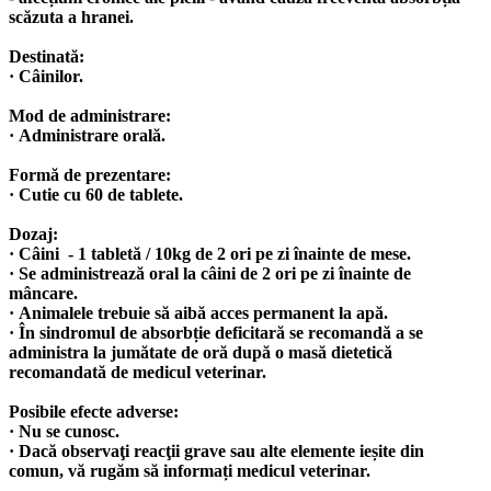
scăzuta a hranei.
Destinată:
· Câinilor.
Mod de administrare:
· Administrare orală.
Formă de prezentare:
· Cutie cu 60 de tablete.
Dozaj
:
· Câini - 1 tabletă / 10kg de 2 ori pe zi înainte de mese.
· Se administrează oral la câini de 2 ori pe zi înainte de
mâncare.
· Animalele trebuie să aibă acces permanent la apă.
· În sindromul de absorbție deficitară se recomandă a se
administra la jumătate de oră după o masă dietetică
recomandată de medicul veterinar.
Posibile efecte adverse
:
· Nu se cunosc.
· Dacă observaţi reacţii grave sau alte elemente ieșite din
comun, vă rugăm să informați medicul veterinar.