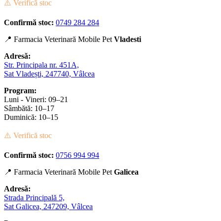
⚠️ Verifică stoc
Confirmă stoc:
0749 284 284
📍 Farmacia Veterinară Mobile Pet
Vladesti
Adresă:
Str. Principala nr. 451A,
Sat Vladești, 247740, Vâlcea
Program:
Luni - Vineri: 09–21
Sâmbătă: 10–17
Duminică: 10–15
⚠️ Verifică stoc
Confirmă stoc:
0756 994 994
📍 Farmacia Veterinară Mobile Pet
Galicea
Adresă:
Strada Principală 5,
Sat Galicea, 247209, Vâlcea