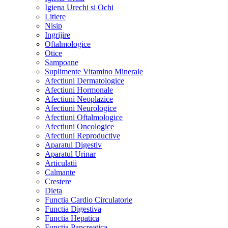
Igiena Urechi si Ochi
Litiere
Nisip
Ingrijire
Oftalmologice
Otice
Sampoane
Suplimente Vitamino Minerale
Afectiuni Dermatologice
Afectiuni Hormonale
Afectiuni Neoplazice
Afectiuni Neurologice
Afectiuni Oftalmologice
Afectiuni Oncologice
Afectiuni Reproductive
Aparatul Digestiv
Aparatul Urinar
Articulatii
Calmante
Crestere
Dieta
Functia Cardio Circulatorie
Functia Digestiva
Functia Hepatica
Functia Pancreatica