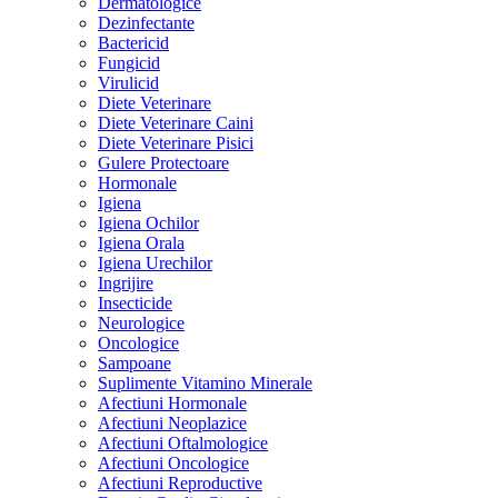
Dermatologice
Dezinfectante
Bactericid
Fungicid
Virulicid
Diete Veterinare
Diete Veterinare Caini
Diete Veterinare Pisici
Gulere Protectoare
Hormonale
Igiena
Igiena Ochilor
Igiena Orala
Igiena Urechilor
Ingrijire
Insecticide
Neurologice
Oncologice
Sampoane
Suplimente Vitamino Minerale
Afectiuni Hormonale
Afectiuni Neoplazice
Afectiuni Oftalmologice
Afectiuni Oncologice
Afectiuni Reproductive