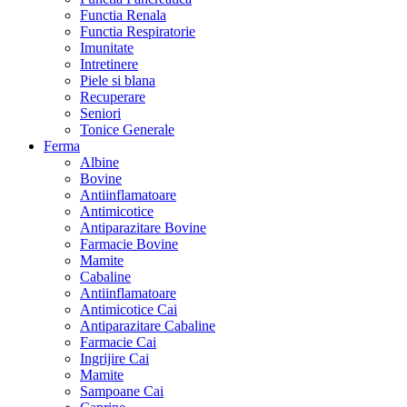
Functia Renala
Functia Respiratorie
Imunitate
Intretinere
Piele si blana
Recuperare
Seniori
Tonice Generale
Ferma
Albine
Bovine
Antiinflamatoare
Antimicotice
Antiparazitare Bovine
Farmacie Bovine
Mamite
Cabaline
Antiinflamatoare
Antimicotice Cai
Antiparazitare Cabaline
Farmacie Cai
Ingrijire Cai
Mamite
Sampoane Cai