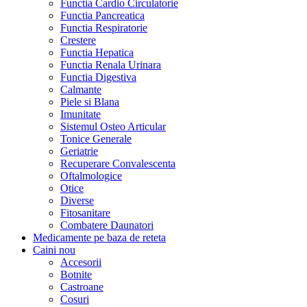
Functia Cardio Circulatorie
Functia Pancreatica
Functia Respiratorie
Crestere
Functia Hepatica
Functia Renala Urinara
Functia Digestiva
Calmante
Piele si Blana
Imunitate
Sistemul Osteo Articular
Tonice Generale
Geriatrie
Recuperare Convalescenta
Oftalmologice
Otice
Diverse
Fitosanitare
Combatere Daunatori
Medicamente pe baza de reteta
Caini
nou
Accesorii
Botnite
Castroane
Cosuri