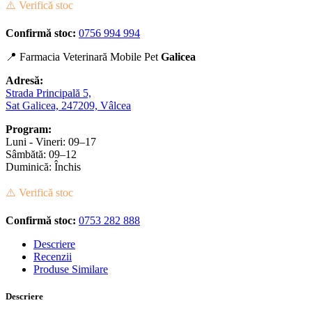
⚠️ Verifică stoc
Confirmă stoc:
0756 994 994
📍 Farmacia Veterinară Mobile Pet
Galicea
Adresă:
Strada Principală 5,
Sat Galicea, 247209, Vâlcea
Program:
Luni - Vineri: 09–17
Sâmbătă: 09–12
Duminică: Închis
⚠️ Verifică stoc
Confirmă stoc:
0753 282 888
Descriere
Recenzii
Produse Similare
Descriere