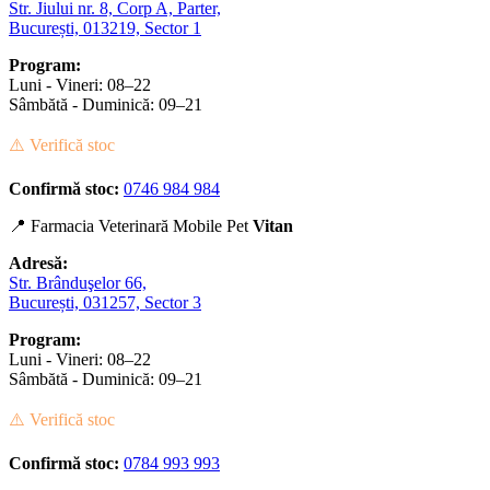
Str. Jiului nr. 8, Corp A, Parter,
București, 013219, Sector 1
Program:
Luni - Vineri: 08–22
Sâmbătă - Duminică: 09–21
⚠️ Verifică stoc
Confirmă stoc:
0746 984 984
📍 Farmacia Veterinară Mobile Pet
Vitan
Adresă:
Str. Brânduşelor 66,
București, 031257, Sector 3
Program:
Luni - Vineri: 08–22
Sâmbătă - Duminică: 09–21
⚠️ Verifică stoc
Confirmă stoc:
0784 993 993