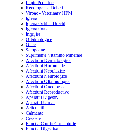
Lapte Pediatric
Recompense Delicii
Virbac - Veterinary HPM
Igiena
Igiena Ochi si Urechi
Igiena Orala
Ingrijire
Oftalmologice
Otice
Sampoane
Suplimente Vitamino Minerale
Afectiuni Dermatologice
Afectiuni Hormonale
Afectiuni Neoplazice
Afectiuni Neurologice
Afectiuni Oftalmologice
Afectiuni Oncologice
Afectiuni Reproductive
Aparatul Digestiv
Aparatul Urinar
Articulatii
Calmante
Crestere
Functia Cardio Circulatorie
Functia Digestiva