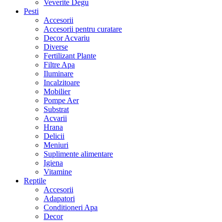
Veverite Degu
Pesti
Accesorii
Accesorii pentru curatare
Decor Acvariu
Diverse
Fertilizant Plante
Filtre Apa
Iluminare
Incalzitoare
Mobilier
Pompe Aer
Substrat
Acvarii
Hrana
Delicii
Meniuri
Suplimente alimentare
Igiena
Vitamine
Reptile
Accesorii
Adapatori
Conditioneri Apa
Decor