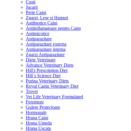
Custi
Jucarii
Perie Caini
Zgarzi, Lese si Hamuri
Antibiotice Caini
Antiinflamatoare pentru Caini
Antimicotice
Antiparazitare
Antiparazitare externa
Antiparazitare interna
Zgarzi Antiparazitare
Diete Veterinare
Advance Veterinary Diets
Hill's Prescription Diet
Hill`s Science Diet
Purina Veterinary Diets
Royal Canin Veterinary Diet
Trovet
Vet Life Veterinary Formulated
Feromoni
Gulere Protectoare
Hormonale
Hrana Caini
Hrana Umeda
Hrana Uscata