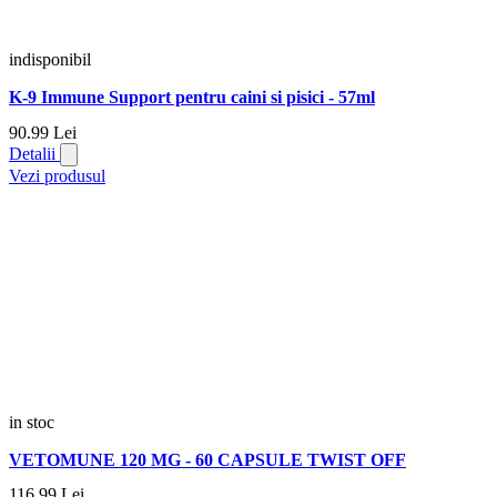
indisponibil
K-9 Immune Support pentru caini si pisici - 57ml
90.
99
Lei
Detalii
Vezi produsul
in stoc
VETOMUNE 120 MG - 60 CAPSULE TWIST OFF
116.
99
Lei