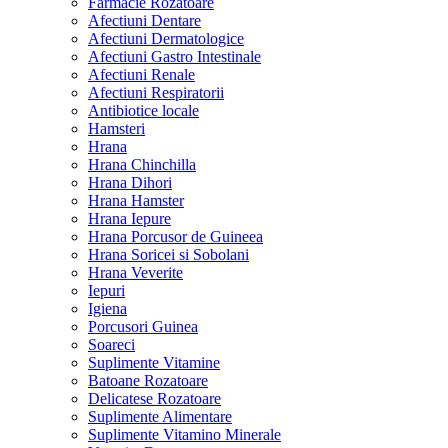
Farmacie Rozatoare
Afectiuni Dentare
Afectiuni Dermatologice
Afectiuni Gastro Intestinale
Afectiuni Renale
Afectiuni Respiratorii
Antibiotice locale
Hamsteri
Hrana
Hrana Chinchilla
Hrana Dihori
Hrana Hamster
Hrana Iepure
Hrana Porcusor de Guineea
Hrana Soricei si Sobolani
Hrana Veverite
Iepuri
Igiena
Porcusori Guinea
Soareci
Suplimente Vitamine
Batoane Rozatoare
Delicatese Rozatoare
Suplimente Alimentare
Suplimente Vitamino Minerale