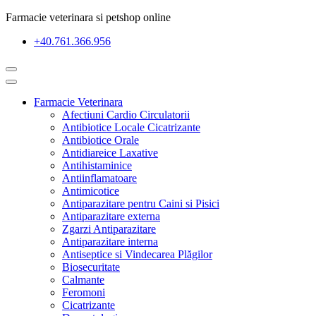
Farmacie veterinara si petshop online
+40.761.366.956
Farmacie Veterinara
Afectiuni Cardio Circulatorii
Antibiotice Locale Cicatrizante
Antibiotice Orale
Antidiareice Laxative
Antihistaminice
Antiinflamatoare
Antimicotice
Antiparazitare pentru Caini si Pisici
Antiparazitare externa
Zgarzi Antiparazitare
Antiparazitare interna
Antiseptice si Vindecarea Plăgilor
Biosecuritate
Calmante
Feromoni
Cicatrizante