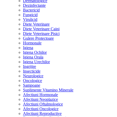
Dermatologice
Dezinfectante
Bactericid
Fungicid
Virulicid
Diete Veterinare
Diete Veterinare Caini
Diete Veterinare Pisici
Gulere Protectoare
Hormonale
Igiena
Igiena Ochilor
Igiena Orala
Igiena Urechilor
Ingrijire
Insecticide
Neurologice
Oncologice
Sampoane
Suplimente Vitamino Minerale
Afectiuni Hormonale
Afectiuni Neoplazice
Afectiuni Oftalmologice
Afectiuni Oncologice
Afectiuni Reproductive