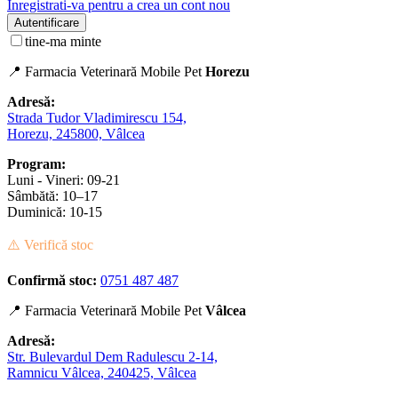
Inregistrati-va pentru a crea un cont nou
Autentificare
tine-ma minte
📍 Farmacia Veterinară Mobile Pet
Horezu
Adresă:
Strada Tudor Vladimirescu 154,
Horezu, 245800, Vâlcea
Program:
Luni - Vineri: 09-21
Sâmbătă: 10–17
Duminică: 10-15
⚠️ Verifică stoc
Confirmă stoc:
0751 487 487
📍 Farmacia Veterinară Mobile Pet
Vâlcea
Adresă:
Str. Bulevardul Dem Radulescu 2-14,
Ramnicu Vâlcea, 240425, Vâlcea