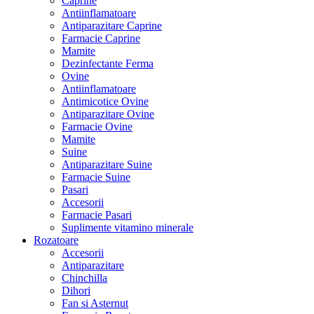
Caprine
Antiinflamatoare
Antiparazitare Caprine
Farmacie Caprine
Mamite
Dezinfectante Ferma
Ovine
Antiinflamatoare
Antimicotice Ovine
Antiparazitare Ovine
Farmacie Ovine
Mamite
Suine
Antiparazitare Suine
Farmacie Suine
Pasari
Accesorii
Farmacie Pasari
Suplimente vitamino minerale
Rozatoare
Accesorii
Antiparazitare
Chinchilla
Dihori
Fan si Asternut