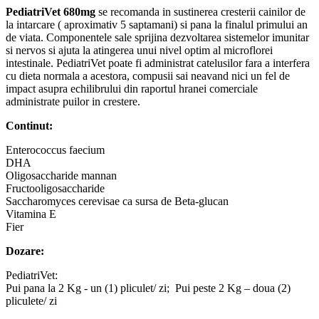
PediatriVet 680mg
se recomanda in sustinerea cresterii cainilor de
la intarcare ( aproximativ 5 saptamani) si pana la finalul primului an
de viata. Componentele sale sprijina dezvoltarea sistemelor imunitar
si nervos si ajuta la atingerea unui nivel optim al microflorei
intestinale. PediatriVet poate fi administrat catelusilor fara a interfera
cu dieta normala a acestora, compusii sai neavand nici un fel de
impact asupra echilibrului din raportul hranei comerciale
administrate puilor in crestere.
Continut:
Enterococcus faecium
DHA
Oligosaccharide mannan
Fructooligosaccharide
Saccharomyces cerevisae ca sursa de Beta-glucan
Vitamina E
Fier
Dozare:
PediatriVet:
Pui pana la 2 Kg - un (1) pliculet/ zi; Pui peste 2 Kg – doua (2)
pliculete/ zi