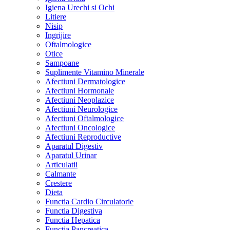
Igiena Urechi si Ochi
Litiere
Nisip
Ingrijire
Oftalmologice
Otice
Sampoane
Suplimente Vitamino Minerale
Afectiuni Dermatologice
Afectiuni Hormonale
Afectiuni Neoplazice
Afectiuni Neurologice
Afectiuni Oftalmologice
Afectiuni Oncologice
Afectiuni Reproductive
Aparatul Digestiv
Aparatul Urinar
Articulatii
Calmante
Crestere
Dieta
Functia Cardio Circulatorie
Functia Digestiva
Functia Hepatica
Functia Pancreatica