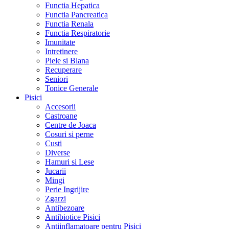
Functia Hepatica
Functia Pancreatica
Functia Renala
Functia Respiratorie
Imunitate
Intretinere
Piele si Blana
Recuperare
Seniori
Tonice Generale
Pisici
Accesorii
Castroane
Centre de Joaca
Cosuri si perne
Custi
Diverse
Hamuri si Lese
Jucarii
Mingi
Perie Ingrijire
Zgarzi
Antibezoare
Antibiotice Pisici
Antiinflamatoare pentru Pisici