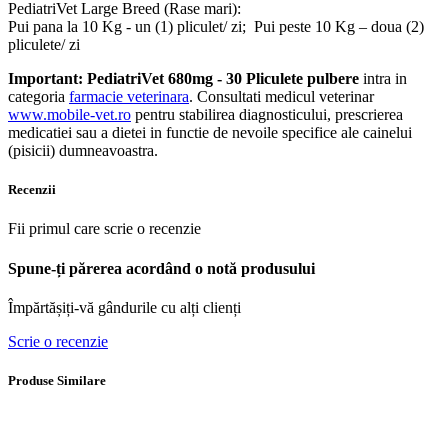
PediatriVet Large Breed (Rase mari):
Pui pana la 10 Kg - un (1) pliculet/ zi; Pui peste 10 Kg – doua (2)
pliculete/ zi
Important: PediatriVet 680mg - 30 Pliculete pulbere
intra in
categoria
farmacie veterinara
. Consultati medicul veterinar
www.mobile-vet.ro
pentru stabilirea diagnosticului, prescrierea
medicatiei sau a dietei in functie de nevoile specifice ale cainelui
(pisicii) dumneavoastra.
Recenzii
Fii primul care scrie o recenzie
Spune-ți părerea acordând o notă produsului
Împărtășiți-vă gândurile cu alți clienți
Scrie o recenzie
Produse Similare