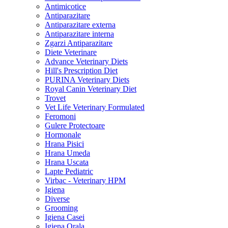
Antimicotice
Antiparazitare
Antiparazitare externa
Antiparazitare interna
Zgarzi Antiparazitare
Diete Veterinare
Advance Veterinary Diets
Hill's Prescription Diet
PURINA Veterinary Diets
Royal Canin Veterinary Diet
Trovet
Vet Life Veterinary Formulated
Feromoni
Gulere Protectoare
Hormonale
Hrana Pisici
Hrana Umeda
Hrana Uscata
Lapte Pediatric
Virbac - Veterinary HPM
Igiena
Diverse
Grooming
Igiena Casei
Igiena Orala