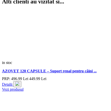
Alti clienti au vizitat si...
in stoc
AZOVET 120 CAPSULE – Suport renal pentru câini ...
PRP:
496.
99
Lei
449.
99
Lei
Detalii
Vezi produsul