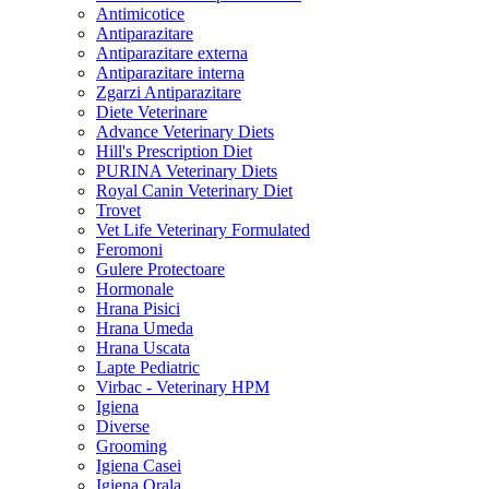
Antimicotice
Antiparazitare
Antiparazitare externa
Antiparazitare interna
Zgarzi Antiparazitare
Diete Veterinare
Advance Veterinary Diets
Hill's Prescription Diet
PURINA Veterinary Diets
Royal Canin Veterinary Diet
Trovet
Vet Life Veterinary Formulated
Feromoni
Gulere Protectoare
Hormonale
Hrana Pisici
Hrana Umeda
Hrana Uscata
Lapte Pediatric
Virbac - Veterinary HPM
Igiena
Diverse
Grooming
Igiena Casei
Igiena Orala