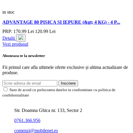
in stoc
ADVANTAGE 80 PISICA SI IEPURE (&gt; 4 KG) - 4 P...
PRP:
170.
99
Lei
120.
99
Lei
Detalii
Vezi produsul
Aboneaza-te la newsletter
Fii primul care afla ultimele oferte exclusive și ultima actualizare de
produse.
Inscriere
Sunt de acord cu prelucrarea datelor in conformitate cu politica de
confidentialitate
Str. Doamna Ghica nr. 133, Sector 2
0761.366.956
comenzi@mobilepet.ro