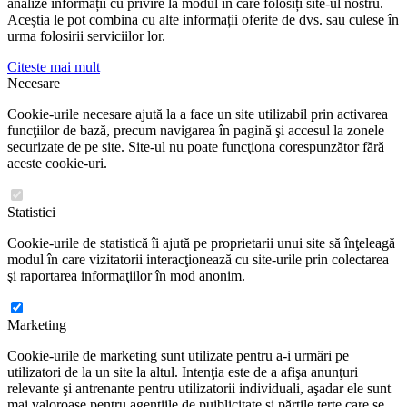
analize informații cu privire la modul în care folosiți site-ul nostru.
Aceștia le pot combina cu alte informații oferite de dvs. sau culese în
urma folosirii serviciilor lor.
Citeste mai mult
Necesare
Cookie-urile necesare ajută la a face un site utilizabil prin activarea
funcţiilor de bază, precum navigarea în pagină şi accesul la zonele
securizate de pe site. Site-ul nu poate funcţiona corespunzător fără
aceste cookie-uri.
Statistici
Cookie-urile de statistică îi ajută pe proprietarii unui site să înţeleagă
modul în care vizitatorii interacţionează cu site-urile prin colectarea
şi raportarea informaţiilor în mod anonim.
Marketing
Cookie-urile de marketing sunt utilizate pentru a-i urmări pe
utilizatori de la un site la altul. Intenţia este de a afişa anunţuri
relevante şi antrenante pentru utilizatorii individuali, aşadar ele sunt
mai valoroase pentru agenţiile de puiblicitate şi părţile terţe care se