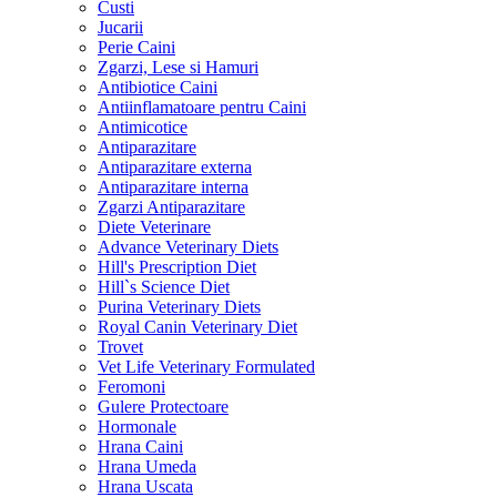
Custi
Jucarii
Perie Caini
Zgarzi, Lese si Hamuri
Antibiotice Caini
Antiinflamatoare pentru Caini
Antimicotice
Antiparazitare
Antiparazitare externa
Antiparazitare interna
Zgarzi Antiparazitare
Diete Veterinare
Advance Veterinary Diets
Hill's Prescription Diet
Hill`s Science Diet
Purina Veterinary Diets
Royal Canin Veterinary Diet
Trovet
Vet Life Veterinary Formulated
Feromoni
Gulere Protectoare
Hormonale
Hrana Caini
Hrana Umeda
Hrana Uscata