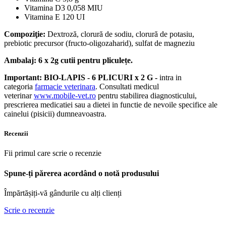
Vitamina D3 0,058 MIU
Vitamina E 120 UI
Compoziţie:
Dextroză, clorură de sodiu, clorură de potasiu,
prebiotic precursor (fructo-oligozaharid), sulfat de magneziu
Ambalaj: 6 x 2g cutii pentru pliculețe.
Important:
BIO-LAPIS - 6 PLICURI x 2 G
-
intra in
categoria
farmacie veterinara
. Consultati medicul
veterinar
www.mobile-vet.ro
pentru stabilirea diagnosticului,
prescrierea medicatiei sau a dietei in functie de nevoile specifice ale
cainelui (pisicii) dumneavoastra.
Recenzii
Fii primul care scrie o recenzie
Spune-ți părerea acordând o notă produsului
Împărtășiți-vă gândurile cu alți clienți
Scrie o recenzie