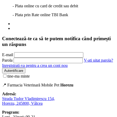
- Plata online cu card de credit sau debit
- Plata prin Rate online TBI Bank
Conectează-te ca să te putem notifica când primești
un răspuns
E-mail
Parola
V-ati uitat parola?
Inregistrati-va pentru a crea un cont nou
Autentificare
tine-ma minte
📍 Farmacia Veterinară Mobile Pet
Horezu
Adresă:
Strada Tudor Vladimirescu 154,
Horezu, 245800, Vâlcea
Program:
Luni - Vineri: 09-21