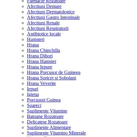
Farmacie Rozatoare
Afectiuni Dentare
Afectiuni Dermatologice
Afectiuni Gastro Intestinale
Afectiuni Renale
Afectiuni Respiratorii
Antibiotice locale
Hamsteri
Hrana
Hrana Chinchilla
Hrana Dihori
Hrana Hamster
Hrana Iepure
Hrana Porcusor de Guineea
Hrana Soricei si Sobolani
Hrana Veverite
Iepuri
Igiena
Porcusori Guinea
Soareci
Suplimente Vitamine
Batoane Rozatoare
Delicatese Rozatoare
Suplimente Alimentare
Suplimente Vitamino Minerale