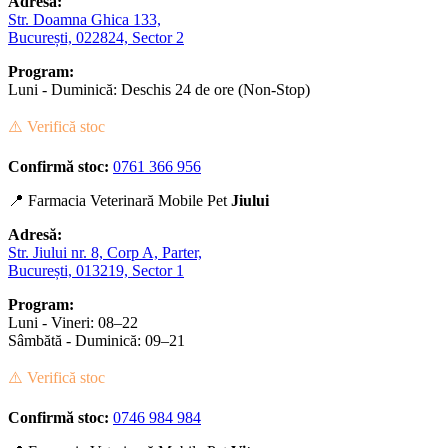
Adresă:
Str. Doamna Ghica 133,
București, 022824, Sector 2
Program:
Luni - Duminică: Deschis 24 de ore (Non-Stop)
⚠️ Verifică stoc
Confirmă stoc:
0761 366 956
📍 Farmacia Veterinară Mobile Pet
Jiului
Adresă:
Str. Jiului nr. 8, Corp A, Parter,
București, 013219, Sector 1
Program:
Luni - Vineri: 08–22
Sâmbătă - Duminică: 09–21
⚠️ Verifică stoc
Confirmă stoc:
0746 984 984