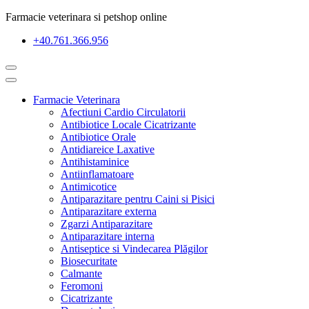
Farmacie veterinara si petshop online
+40.761.366.956
Farmacie Veterinara
Afectiuni Cardio Circulatorii
Antibiotice Locale Cicatrizante
Antibiotice Orale
Antidiareice Laxative
Antihistaminice
Antiinflamatoare
Antimicotice
Antiparazitare pentru Caini si Pisici
Antiparazitare externa
Zgarzi Antiparazitare
Antiparazitare interna
Antiseptice si Vindecarea Plăgilor
Biosecuritate
Calmante
Feromoni
Cicatrizante