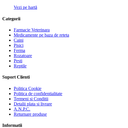
Vezi pe hartă
Categorii
Farmacie Veterinara
Medicamente pe baza de reteta
Caini
Pisici
Ferma
Rozatoare
Pesti
Reptile
Suport Clienti
Politica Cookie
Politica de confidentialitate
Termeni si Conditii
Detalii plata si livrare
A.N.P.C.
Returnare produse
Informatii