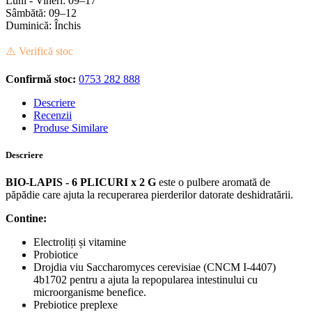
Luni - Vineri: 09–17
Sâmbătă: 09–12
Duminică: Închis
⚠️ Verifică stoc
Confirmă stoc:
0753 282 888
Descriere
Recenzii
Produse Similare
Descriere
BIO-LAPIS - 6 PLICURI x 2 G
este o pulbere aromată de
păpădie care ajuta la recuperarea pierderilor datorate deshidratării.
Contine:
Electroliți și vitamine
Probiotice
Drojdia viu Saccharomyces cerevisiae (CNCM I-4407)
4b1702 pentru a ajuta la repopularea intestinului cu
microorganisme benefice.
Prebiotice preplexe