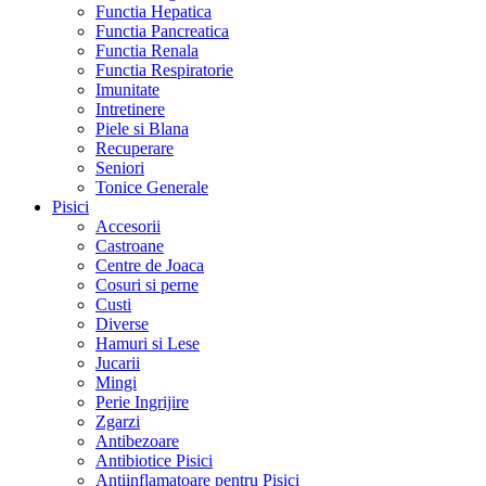
Functia Hepatica
Functia Pancreatica
Functia Renala
Functia Respiratorie
Imunitate
Intretinere
Piele si Blana
Recuperare
Seniori
Tonice Generale
Pisici
Accesorii
Castroane
Centre de Joaca
Cosuri si perne
Custi
Diverse
Hamuri si Lese
Jucarii
Mingi
Perie Ingrijire
Zgarzi
Antibezoare
Antibiotice Pisici
Antiinflamatoare pentru Pisici