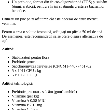
Un prebiotic, format din fructo-oligozaharidă (FOS) și salcâm
(gumă arabică), pentru a hrăni și stimula creșterea bacteriilor
benefice.
Utilizați un plic pe zi atât timp cât este necesar de către medicul
veterinar.
Pentru a crea o soluție izotonică, adăugați un plic la 50 ml de apă.
De asemenea, este recomandabil să se ofere o sursă alternativă de
apă.
Aditivi:
Stabilizatori pentru flora
Probiotic proteic
Saccharomyces cerevisiae (CNCM I-4407) 4b1702
5 x 1011 CFU / kg
5 x 108 CFU / g
Aditivi tehnologici:
Prebiotic precurat - salcâm (gumă arabică)
Vitamine (per kg)
Vitamina A 0,58 MIU
Vitamina B2 11 mg
Vitamina C 5,8 g