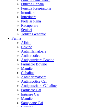
Functia Renala
Functia Respiratorie
Imunitate
Intretinere
Piele si blana
Recuperare
Seniori
Tonice Generale
Ferma
Albine
Bovine
Antiinflamatoare
Antimicotice
Antiparazitare Bovine
Farmacie Bovine
Mamite
Cabaline
Antiinflamatoare
Antimicotice Cai
Antiparazitare Cabaline
Farmacie Cai
Ingrijire Cai
Mamite
Sampoane Cai