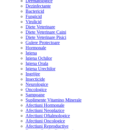
Dermatologice
Dezinfectante
Bactericid
Fungicid
Virulicid
Diete Veterinare
Diete Veterinare Caini
Diete Veterinare Pisici
Gulere Protectoare
Hormonale
Igiena
Igiena Ochilor
Igiena Orala
Igiena Urechilor
Ingrijire
Insecticide
Neurologice
Oncologice
Sampoane
Suplimente Vitamino Minerale
Afectiuni Hormonale
Afectiuni Neoplazice
Afectiuni Oftalmologice
Afectiuni Oncologice
Afectiuni Reproductive