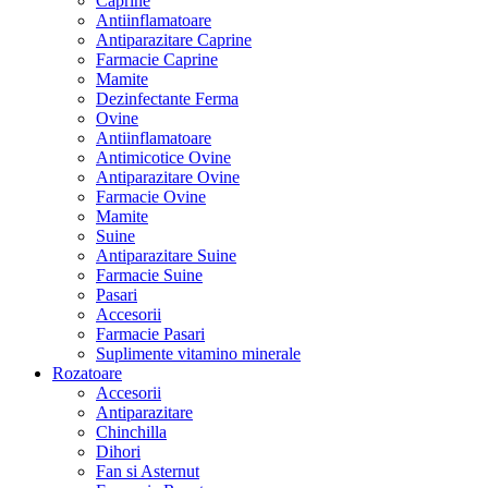
Caprine
Antiinflamatoare
Antiparazitare Caprine
Farmacie Caprine
Mamite
Dezinfectante Ferma
Ovine
Antiinflamatoare
Antimicotice Ovine
Antiparazitare Ovine
Farmacie Ovine
Mamite
Suine
Antiparazitare Suine
Farmacie Suine
Pasari
Accesorii
Farmacie Pasari
Suplimente vitamino minerale
Rozatoare
Accesorii
Antiparazitare
Chinchilla
Dihori
Fan si Asternut