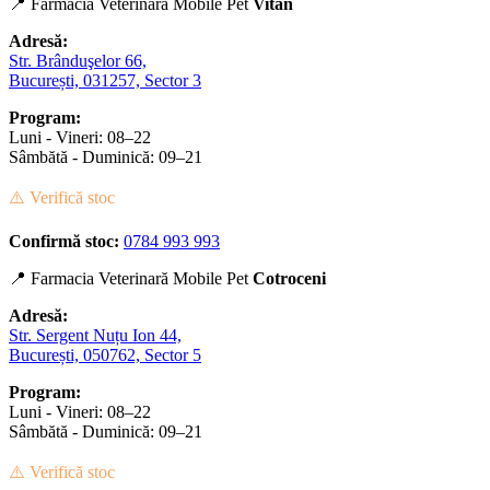
📍 Farmacia Veterinară Mobile Pet
Vitan
Adresă:
Str. Brânduşelor 66,
București, 031257, Sector 3
Program:
Luni - Vineri: 08–22
Sâmbătă - Duminică: 09–21
⚠️ Verifică stoc
Confirmă stoc:
0784 993 993
📍 Farmacia Veterinară Mobile Pet
Cotroceni
Adresă:
Str. Sergent Nuțu Ion 44,
București, 050762, Sector 5
Program:
Luni - Vineri: 08–22
Sâmbătă - Duminică: 09–21
⚠️ Verifică stoc