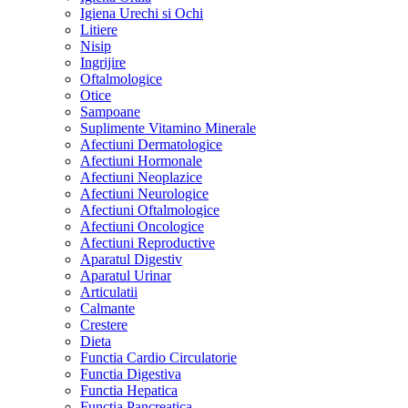
Igiena Urechi si Ochi
Litiere
Nisip
Ingrijire
Oftalmologice
Otice
Sampoane
Suplimente Vitamino Minerale
Afectiuni Dermatologice
Afectiuni Hormonale
Afectiuni Neoplazice
Afectiuni Neurologice
Afectiuni Oftalmologice
Afectiuni Oncologice
Afectiuni Reproductive
Aparatul Digestiv
Aparatul Urinar
Articulatii
Calmante
Crestere
Dieta
Functia Cardio Circulatorie
Functia Digestiva
Functia Hepatica
Functia Pancreatica