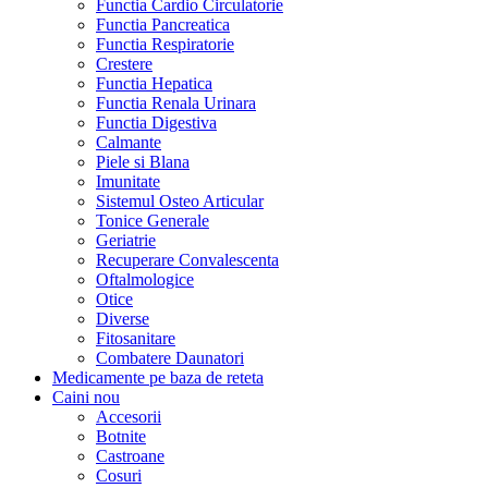
Functia Cardio Circulatorie
Functia Pancreatica
Functia Respiratorie
Crestere
Functia Hepatica
Functia Renala Urinara
Functia Digestiva
Calmante
Piele si Blana
Imunitate
Sistemul Osteo Articular
Tonice Generale
Geriatrie
Recuperare Convalescenta
Oftalmologice
Otice
Diverse
Fitosanitare
Combatere Daunatori
Medicamente pe baza de reteta
Caini
nou
Accesorii
Botnite
Castroane
Cosuri