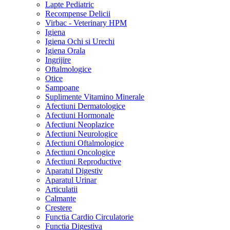
Lapte Pediatric
Recompense Delicii
Virbac - Veterinary HPM
Igiena
Igiena Ochi si Urechi
Igiena Orala
Ingrijire
Oftalmologice
Otice
Sampoane
Suplimente Vitamino Minerale
Afectiuni Dermatologice
Afectiuni Hormonale
Afectiuni Neoplazice
Afectiuni Neurologice
Afectiuni Oftalmologice
Afectiuni Oncologice
Afectiuni Reproductive
Aparatul Digestiv
Aparatul Urinar
Articulatii
Calmante
Crestere
Functia Cardio Circulatorie
Functia Digestiva