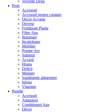
Veverite Degu
Pesti
Accesorii
Accesorii pentru curatare
Decor Acvariu
Diverse
Fertilizant Plante
Filtre Apa
Iluminare
Incalzitoare
Mobilier
Pompe Aer
Substrat
Acvarii
Hrana
Delicii
Meniuri
Suplimente alimentare
Igiena
Vitamine
Reptile
Accesorii
Adapatori
Conditioneri Apa
Decor