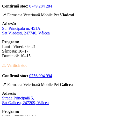
Confirmă stoc:
0749 284 284
📍 Farmacia Veterinară Mobile Pet
Vladesti
Adresă:
Str. Principala nr. 451A,
Sat Vladești, 247740, Vâlcea
Program:
Luni - Vineri: 09–21
Sâmbătă: 10–17
Duminică: 10–15
⚠️ Verifică stoc
Confirmă stoc:
0756 994 994
📍 Farmacia Veterinară Mobile Pet
Galicea
Adresă:
Strada Principală 5,
Sat Galicea, 247209, Vâlcea
Program: