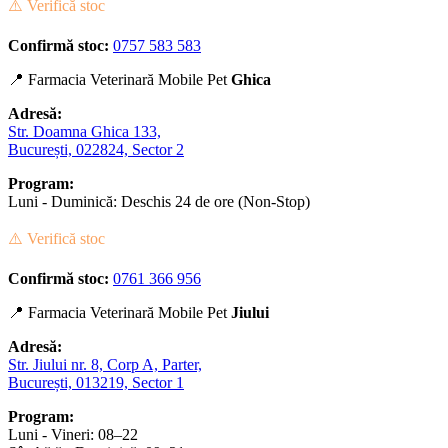
⚠️ Verifică stoc
Confirmă stoc:
0757 583 583
📍 Farmacia Veterinară Mobile Pet
Ghica
Adresă:
Str. Doamna Ghica 133,
București, 022824, Sector 2
Program:
Luni - Duminică: Deschis 24 de ore (Non-Stop)
⚠️ Verifică stoc
Confirmă stoc:
0761 366 956
📍 Farmacia Veterinară Mobile Pet
Jiului
Adresă:
Str. Jiului nr. 8, Corp A, Parter,
București, 013219, Sector 1
Program:
Luni - Vineri: 08–22