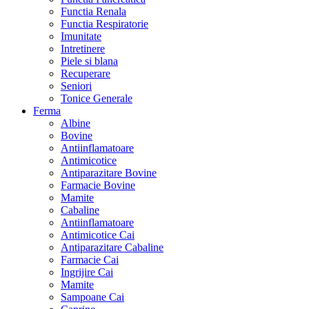
Functia Renala
Functia Respiratorie
Imunitate
Intretinere
Piele si blana
Recuperare
Seniori
Tonice Generale
Ferma
Albine
Bovine
Antiinflamatoare
Antimicotice
Antiparazitare Bovine
Farmacie Bovine
Mamite
Cabaline
Antiinflamatoare
Antimicotice Cai
Antiparazitare Cabaline
Farmacie Cai
Ingrijire Cai
Mamite
Sampoane Cai