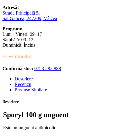
Adresă:
Strada Principală 5,
Sat Galicea, 247209, Vâlcea
Program:
Luni - Vineri: 09–17
Sâmbătă: 09–12
Duminică: Închis
⚠️ Verifică stoc
Confirmă stoc:
0753 282 888
Descriere
Recenzii
Produse Similare
Descriere
Sporyl 100 g unguent
Este un unguent antimicotic.