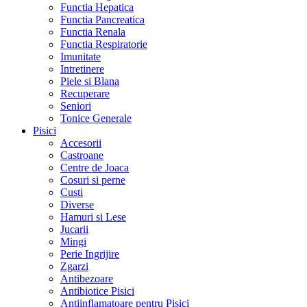
Functia Hepatica
Functia Pancreatica
Functia Renala
Functia Respiratorie
Imunitate
Intretinere
Piele si Blana
Recuperare
Seniori
Tonice Generale
Pisici
Accesorii
Castroane
Centre de Joaca
Cosuri si perne
Custi
Diverse
Hamuri si Lese
Jucarii
Mingi
Perie Ingrijire
Zgarzi
Antibezoare
Antibiotice Pisici
Antiinflamatoare pentru Pisici