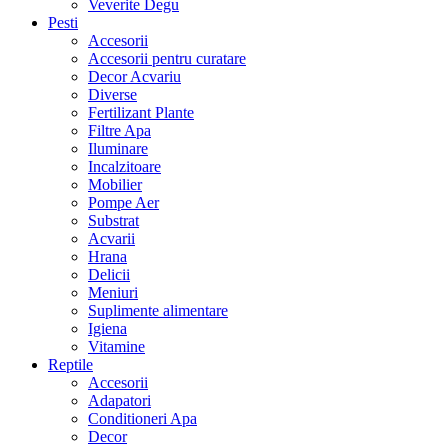
Veverite Degu
Pesti
Accesorii
Accesorii pentru curatare
Decor Acvariu
Diverse
Fertilizant Plante
Filtre Apa
Iluminare
Incalzitoare
Mobilier
Pompe Aer
Substrat
Acvarii
Hrana
Delicii
Meniuri
Suplimente alimentare
Igiena
Vitamine
Reptile
Accesorii
Adapatori
Conditioneri Apa
Decor