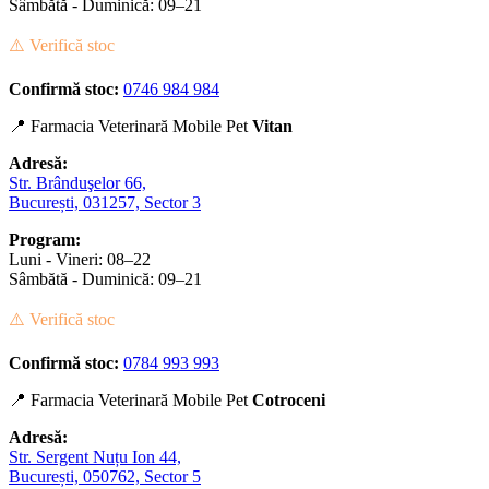
Sâmbătă - Duminică: 09–21
⚠️ Verifică stoc
Confirmă stoc:
0746 984 984
📍 Farmacia Veterinară Mobile Pet
Vitan
Adresă:
Str. Brânduşelor 66,
București, 031257, Sector 3
Program:
Luni - Vineri: 08–22
Sâmbătă - Duminică: 09–21
⚠️ Verifică stoc
Confirmă stoc:
0784 993 993
📍 Farmacia Veterinară Mobile Pet
Cotroceni
Adresă:
Str. Sergent Nuțu Ion 44,
București, 050762, Sector 5