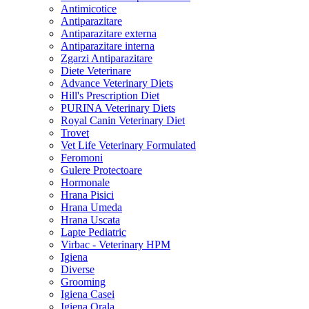
Antimicotice
Antiparazitare
Antiparazitare externa
Antiparazitare interna
Zgarzi Antiparazitare
Diete Veterinare
Advance Veterinary Diets
Hill's Prescription Diet
PURINA Veterinary Diets
Royal Canin Veterinary Diet
Trovet
Vet Life Veterinary Formulated
Feromoni
Gulere Protectoare
Hormonale
Hrana Pisici
Hrana Umeda
Hrana Uscata
Lapte Pediatric
Virbac - Veterinary HPM
Igiena
Diverse
Grooming
Igiena Casei
Igiena Orala