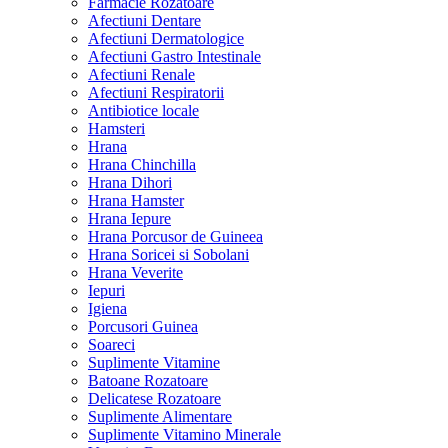
Farmacie Rozatoare
Afectiuni Dentare
Afectiuni Dermatologice
Afectiuni Gastro Intestinale
Afectiuni Renale
Afectiuni Respiratorii
Antibiotice locale
Hamsteri
Hrana
Hrana Chinchilla
Hrana Dihori
Hrana Hamster
Hrana Iepure
Hrana Porcusor de Guineea
Hrana Soricei si Sobolani
Hrana Veverite
Iepuri
Igiena
Porcusori Guinea
Soareci
Suplimente Vitamine
Batoane Rozatoare
Delicatese Rozatoare
Suplimente Alimentare
Suplimente Vitamino Minerale