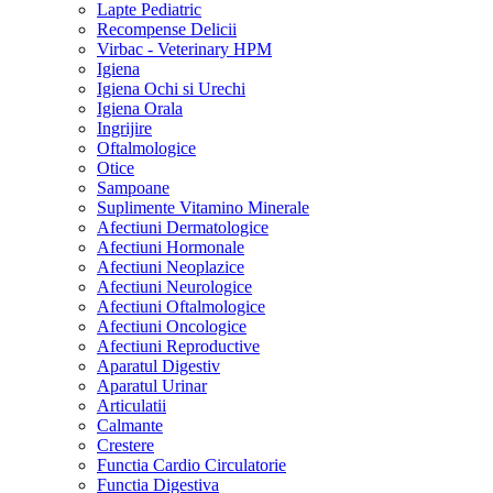
Lapte Pediatric
Recompense Delicii
Virbac - Veterinary HPM
Igiena
Igiena Ochi si Urechi
Igiena Orala
Ingrijire
Oftalmologice
Otice
Sampoane
Suplimente Vitamino Minerale
Afectiuni Dermatologice
Afectiuni Hormonale
Afectiuni Neoplazice
Afectiuni Neurologice
Afectiuni Oftalmologice
Afectiuni Oncologice
Afectiuni Reproductive
Aparatul Digestiv
Aparatul Urinar
Articulatii
Calmante
Crestere
Functia Cardio Circulatorie
Functia Digestiva