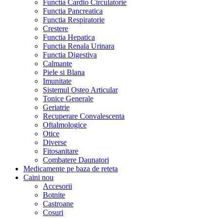
Functia Cardio Circulatorie
Functia Pancreatica
Functia Respiratorie
Crestere
Functia Hepatica
Functia Renala Urinara
Functia Digestiva
Calmante
Piele si Blana
Imunitate
Sistemul Osteo Articular
Tonice Generale
Geriatrie
Recuperare Convalescenta
Oftalmologice
Otice
Diverse
Fitosanitare
Combatere Daunatori
Medicamente pe baza de reteta
Caini
nou
Accesorii
Botnite
Castroane
Cosuri