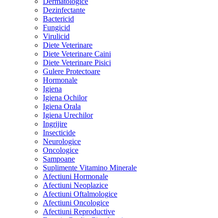
Dermatologice
Dezinfectante
Bactericid
Fungicid
Virulicid
Diete Veterinare
Diete Veterinare Caini
Diete Veterinare Pisici
Gulere Protectoare
Hormonale
Igiena
Igiena Ochilor
Igiena Orala
Igiena Urechilor
Ingrijire
Insecticide
Neurologice
Oncologice
Sampoane
Suplimente Vitamino Minerale
Afectiuni Hormonale
Afectiuni Neoplazice
Afectiuni Oftalmologice
Afectiuni Oncologice
Afectiuni Reproductive