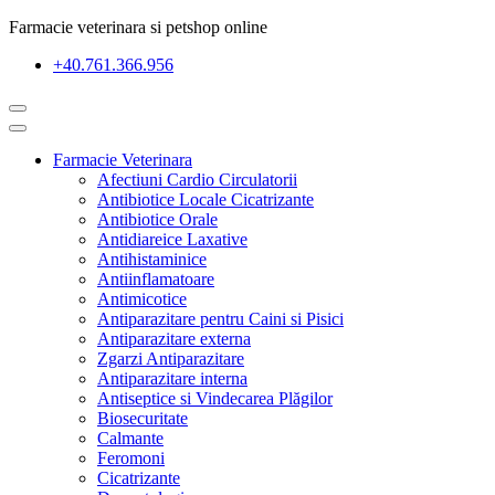
Farmacie veterinara si petshop online
+40.761.366.956
Farmacie Veterinara
Afectiuni Cardio Circulatorii
Antibiotice Locale Cicatrizante
Antibiotice Orale
Antidiareice Laxative
Antihistaminice
Antiinflamatoare
Antimicotice
Antiparazitare pentru Caini si Pisici
Antiparazitare externa
Zgarzi Antiparazitare
Antiparazitare interna
Antiseptice si Vindecarea Plăgilor
Biosecuritate
Calmante
Feromoni
Cicatrizante