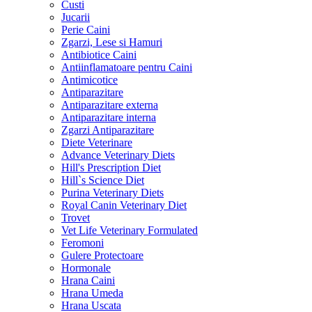
Custi
Jucarii
Perie Caini
Zgarzi, Lese si Hamuri
Antibiotice Caini
Antiinflamatoare pentru Caini
Antimicotice
Antiparazitare
Antiparazitare externa
Antiparazitare interna
Zgarzi Antiparazitare
Diete Veterinare
Advance Veterinary Diets
Hill's Prescription Diet
Hill`s Science Diet
Purina Veterinary Diets
Royal Canin Veterinary Diet
Trovet
Vet Life Veterinary Formulated
Feromoni
Gulere Protectoare
Hormonale
Hrana Caini
Hrana Umeda
Hrana Uscata