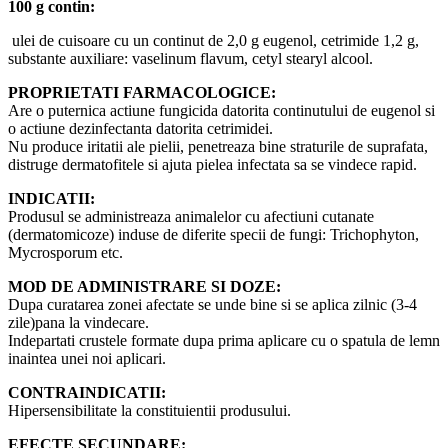
100 g contin:
ulei de cuisoare cu un continut de 2,0 g eugenol, cetrimide 1,2 g,
substante auxiliare: vaselinum flavum, cetyl stearyl alcool.
PROPRIETATI FARMACOLOGICE:
Are o puternica actiune fungicida datorita continutului de eugenol si
o actiune dezinfectanta datorita cetrimidei.
Nu produce iritatii ale pielii, penetreaza bine straturile de suprafata,
distruge dermatofitele si ajuta pielea infectata sa se vindece rapid.
INDICATII:
Produsul se administreaza animalelor cu afectiuni cutanate
(dermatomicoze) induse de diferite specii de fungi: Trichophyton,
Mycrosporum etc.
MOD DE ADMINISTRARE SI DOZE:
Dupa curatarea zonei afectate se unde bine si se aplica zilnic (3-4
zile)pana la vindecare.
Indepartati crustele formate dupa prima aplicare cu o spatula de lemn
inaintea unei noi aplicari.
CONTRAINDICATII:
Hipersensibilitate la constituientii produsului.
EFECTE SECUNDARE: