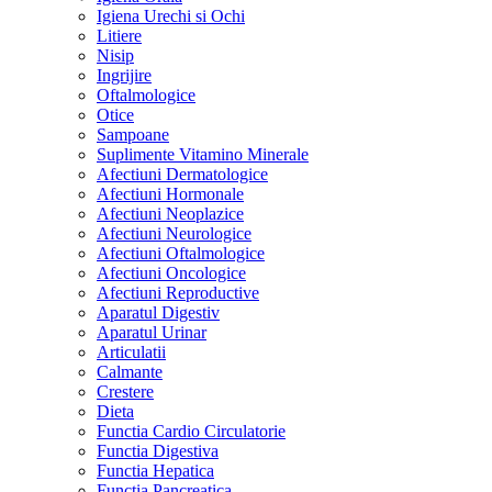
Igiena Urechi si Ochi
Litiere
Nisip
Ingrijire
Oftalmologice
Otice
Sampoane
Suplimente Vitamino Minerale
Afectiuni Dermatologice
Afectiuni Hormonale
Afectiuni Neoplazice
Afectiuni Neurologice
Afectiuni Oftalmologice
Afectiuni Oncologice
Afectiuni Reproductive
Aparatul Digestiv
Aparatul Urinar
Articulatii
Calmante
Crestere
Dieta
Functia Cardio Circulatorie
Functia Digestiva
Functia Hepatica
Functia Pancreatica