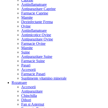
Caprine
Antiinflamatoare
Antiparazitare Caprine
Farmacie Caprine
Mamite
Dezinfectante Ferma
Ovine
Antiinflamatoare
Antimicotice Ovine
Antiparazitare Ovine
Farmacie Ovine
Mamite
Suine
Antiparazitare Suine
Farmacie Suine
Pasari
Accesorii
Farmacie Pasari
Suplimente vitamino minerale
Rozatoare
Accesorii
Antiparazitare
Chinchilla
Dihori
Fan si Asternut