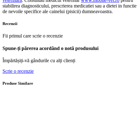
veterinara
. Consultati medicul veterinar
www.mobile-vet.ro
pentru
stabilirea diagnosticului, prescrierea medicatiei sau a dietei in functie
de nevoile specifice ale cainelui (pisicii) dumneavoastra.
Recenzii
Fii primul care scrie o recenzie
Spune-ți părerea acordând o notă produsului
Împărtășiți-vă gândurile cu alți clienți
Scrie o recenzie
Produse Similare