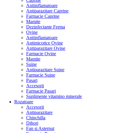
Caprine
Antiinflamatoare
Antiparazitare Caprine
Farmacie Caprine
Mamite
Dezinfectante Ferma
Ovine
Antiinflamatoare
Antimicotice Ovine
Antiparazitare Ovine
Farmacie Ovine
Mamite
Suine
Antiparazitare Suine
Farmacie Suine
Pasari
Accesorii
Farmacie Pasari
Suplimente vitamino minerale
Rozatoare
Accesorii
Antiparazitare
Chinchilla
Dihori
Fan si Asternut