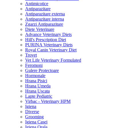
Antimicotice
Antiparazitare
Antiparazitare externa
Antiparazitare interna
Zgarzi Antiparazitare
Diete Veterinare
Advance Veterinary Diets
Hill's Prescription Diet
PURINA Veterinary Diets
Royal Canin Veterinary Diet
Trovet
Vet Life Veterinary Formulated
Feromoni
Gulere Protectoare
Hormonale
Hrana Pisici
Hrana Umeda
Hrana Uscata
Lapte Pediatric
Virbac - Veterinary HPM
Igiena
Diverse
Grooming
Igiena Casei
Igiena Orala