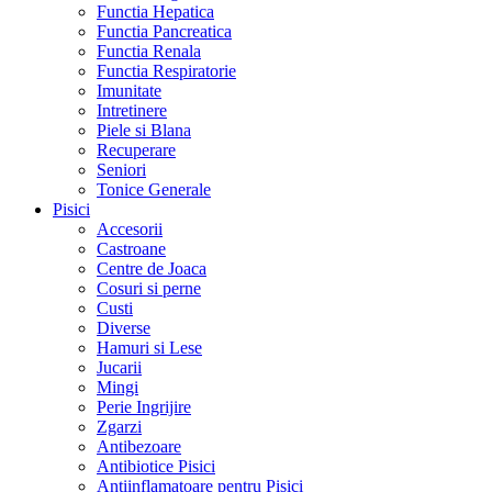
Functia Hepatica
Functia Pancreatica
Functia Renala
Functia Respiratorie
Imunitate
Intretinere
Piele si Blana
Recuperare
Seniori
Tonice Generale
Pisici
Accesorii
Castroane
Centre de Joaca
Cosuri si perne
Custi
Diverse
Hamuri si Lese
Jucarii
Mingi
Perie Ingrijire
Zgarzi
Antibezoare
Antibiotice Pisici
Antiinflamatoare pentru Pisici