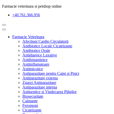
Farmacie veterinara si petshop online
+40.761.366.956
Farmacie Veterinara
Afectiuni Cardio Circulatorii
Antibiotice Locale Cicatrizante
Antibiotice Orale
Antidiareice Laxative
Antihistaminice
Antiinflamatoare
Antimicotice
Antiparazitare pentru Caini si Pisici
Antiparazitare externa
Zgarzi Antiparazitare
Antiparazitare interna
Antiseptice si Vindecarea Plăgilor
Biosecuritate
Calmante
Feromoni
Cicatrizante