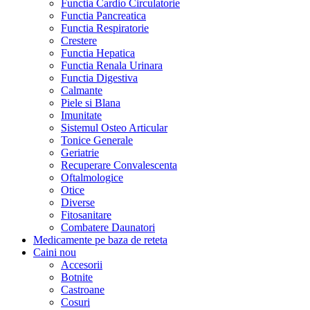
Functia Cardio Circulatorie
Functia Pancreatica
Functia Respiratorie
Crestere
Functia Hepatica
Functia Renala Urinara
Functia Digestiva
Calmante
Piele si Blana
Imunitate
Sistemul Osteo Articular
Tonice Generale
Geriatrie
Recuperare Convalescenta
Oftalmologice
Otice
Diverse
Fitosanitare
Combatere Daunatori
Medicamente pe baza de reteta
Caini
nou
Accesorii
Botnite
Castroane
Cosuri