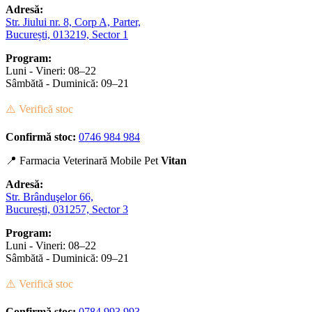
Adresă:
Str. Jiului nr. 8, Corp A, Parter,
București, 013219, Sector 1
Program:
Luni - Vineri: 08–22
Sâmbătă - Duminică: 09–21
⚠️ Verifică stoc
Confirmă stoc:
0746 984 984
📍 Farmacia Veterinară Mobile Pet
Vitan
Adresă:
Str. Brânduşelor 66,
București, 031257, Sector 3
Program:
Luni - Vineri: 08–22
Sâmbătă - Duminică: 09–21
⚠️ Verifică stoc
Confirmă stoc:
0784 993 993