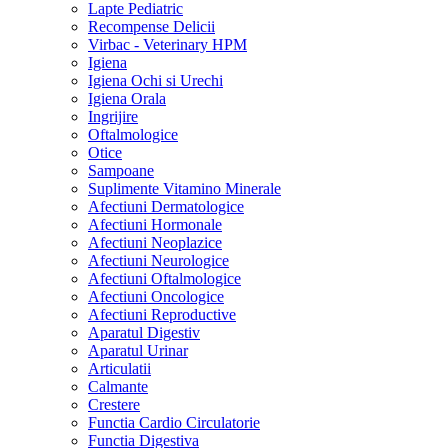
Lapte Pediatric
Recompense Delicii
Virbac - Veterinary HPM
Igiena
Igiena Ochi si Urechi
Igiena Orala
Ingrijire
Oftalmologice
Otice
Sampoane
Suplimente Vitamino Minerale
Afectiuni Dermatologice
Afectiuni Hormonale
Afectiuni Neoplazice
Afectiuni Neurologice
Afectiuni Oftalmologice
Afectiuni Oncologice
Afectiuni Reproductive
Aparatul Digestiv
Aparatul Urinar
Articulatii
Calmante
Crestere
Functia Cardio Circulatorie
Functia Digestiva