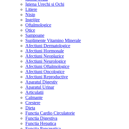
Igiena Urechi si Ochi
Litiere
Nisip
Ingrijire
Oftalmologice
Otice
Sampoane
Suplimente Vitamino Minerale
Afectiuni Dermatologice
Afectiuni Hormonale
Afectiuni Neoplazice
Afectiuni Neurologice
Afectiuni Oftalmologice
Afectiuni Oncologice
Afectiuni Reproductive
Aparatul Digestiv
Aparatul Urinar
Articulatii
Calmante
Crestere
Dieta
Functia Cardio Circulatorie
Functia Digestiva
Functia Hepatica
Functia Pancreatica