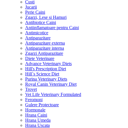
Custi
Jucarii
Perie Caini
Zgarzi, Lese si Hamuri
Antibiotice Caini
Antiinflamatoare pentru Caini
Antimicotice
Antiparazitare
Antiparazitare externa
Antiparazitare interna
Zgarzi Antiparazitare
Diete Veterinare
Advance Veterinary Diets
Hill's Prescription Diet
Hill`s Science Diet
Purina Veterinary Diets
Royal Canin Veterinary Diet
Trovet
Vet Life Veterinary Formulated
Feromoni
Gulere Protectoare
Hormonale
Hrana Caini
Hrana Umeda
Hrana Uscata