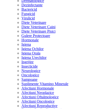
Dermatologice
Dezinfectante
Bactericid
Fungicid
Virulicid
Diete Veterinare
Diete Veterinare Caini
Diete Veterinare Pisici
Gulere Protectoare
Hormonale
Igiena
Igiena Ochilor
Igiena Orala
Igiena Urechilor
Ingrijire
Insecticide
Neurologice
Oncologice
Sampoane
Suplimente Vitamino Minerale
Afectiuni Hormonale
Afectiuni Neoplazice
Afectiuni Oftalmologice
Afectiuni Oncologice
Afectiuni Reproductive