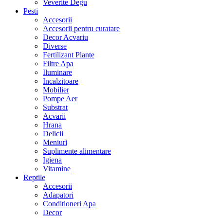
Veverite Degu
Pesti
Accesorii
Accesorii pentru curatare
Decor Acvariu
Diverse
Fertilizant Plante
Filtre Apa
Iluminare
Incalzitoare
Mobilier
Pompe Aer
Substrat
Acvarii
Hrana
Delicii
Meniuri
Suplimente alimentare
Igiena
Vitamine
Reptile
Accesorii
Adapatori
Conditioneri Apa
Decor