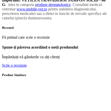
Important:
VETILEA TRAVADERM SAMPON SOLID - 80
G
-
intra in categoria
produse dermatologice
. Consultati medicul
veterinar
www.mobile-vet.ro
pentru stabilirea diagnosticului,
prescrierea medicatiei sau a dietei in functie de nevoile specifice ale
cainelui (pisicii) dumneavoastra.
Recenzii
Fii primul care scrie o recenzie
Spune-ți părerea acordând o notă produsului
Împărtășiți-vă gândurile cu alți clienți
Scrie o recenzie
Produse Similare