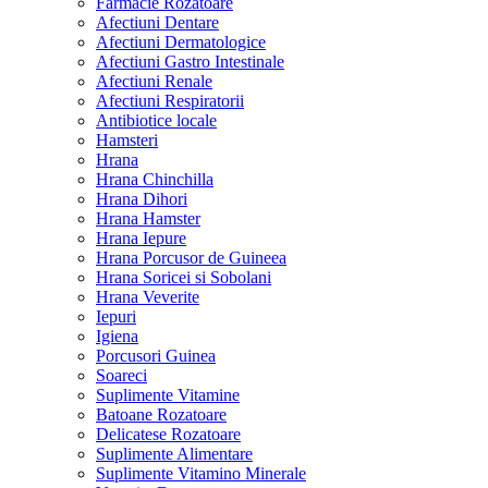
Farmacie Rozatoare
Afectiuni Dentare
Afectiuni Dermatologice
Afectiuni Gastro Intestinale
Afectiuni Renale
Afectiuni Respiratorii
Antibiotice locale
Hamsteri
Hrana
Hrana Chinchilla
Hrana Dihori
Hrana Hamster
Hrana Iepure
Hrana Porcusor de Guineea
Hrana Soricei si Sobolani
Hrana Veverite
Iepuri
Igiena
Porcusori Guinea
Soareci
Suplimente Vitamine
Batoane Rozatoare
Delicatese Rozatoare
Suplimente Alimentare
Suplimente Vitamino Minerale