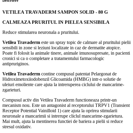
Descriere
VETILEA TRAVADERM SAMPON SOLID - 80 G
CALMEAZA PRURITUL IN PIELEA SENSIBILA
Reduce stimularea neuronala a pruritului.
Vetilea Travaderm
este un spray topic de calmare al pruritului pielii
sensibili in zone si leziuni localizate in caz de dermatite atopice.
Poate fi folosit la animale tinere, animale imunosupresate, in pacienti
cronici si ca o completare a tratamentului farmacologic
antipruriginos.
Vetilea Travaderm
contine compusul patentat Pelargonat de
Hidroximetoxiiodobenzil Glicoamida (HMBG) intr-o solutie de
uleiuri emoliente care ajuta la intreruperea ciclului de mancarime-
zgarieturi.
Compusul activ din Vetilea Travaderm functioneaza printr-un
mecanism nou. Este un antagonist al receptorului TRPV1 (Transient
Receptor Potential Vainilloid 1) care ajuta la oprirea stimularii
neuronale a mancarimii si intrerupe cliclul mancarime-zgarietura.
Mai mult, ajuta la mentinerea functiei de bariera a pielii si reduce
stresul oxidativ.