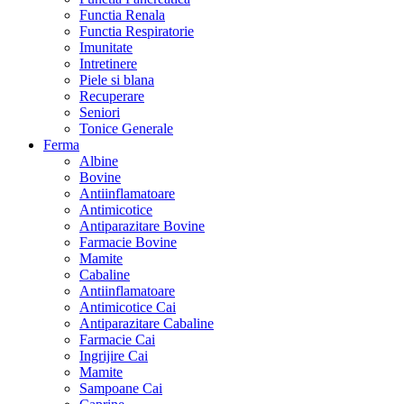
Functia Renala
Functia Respiratorie
Imunitate
Intretinere
Piele si blana
Recuperare
Seniori
Tonice Generale
Ferma
Albine
Bovine
Antiinflamatoare
Antimicotice
Antiparazitare Bovine
Farmacie Bovine
Mamite
Cabaline
Antiinflamatoare
Antimicotice Cai
Antiparazitare Cabaline
Farmacie Cai
Ingrijire Cai
Mamite
Sampoane Cai