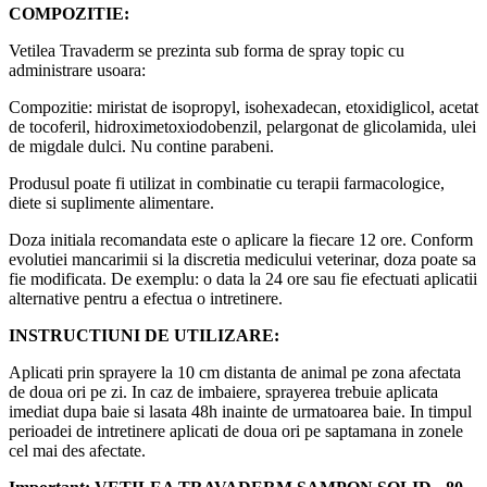
COMPOZITIE:
Vetilea Travaderm se prezinta sub forma de spray topic cu
administrare usoara:
Compozitie: miristat de isopropyl, isohexadecan, etoxidiglicol, acetat
de tocoferil, hidroximetoxiodobenzil, pelargonat de glicolamida, ulei
de migdale dulci. Nu contine parabeni.
Produsul poate fi utilizat in combinatie cu terapii farmacologice,
diete si suplimente alimentare.
Doza initiala recomandata este o aplicare la fiecare 12 ore. Conform
evolutiei mancarimii si la discretia medicului veterinar, doza poate sa
fie modificata. De exemplu: o data la 24 ore sau fie efectuati aplicatii
alternative pentru a efectua o intretinere.
INSTRUCTIUNI DE UTILIZARE:
Aplicati prin sprayere la 10 cm distanta de animal pe zona afectata
de doua ori pe zi. In caz de imbaiere, sprayerea trebuie aplicata
imediat dupa baie si lasata 48h inainte de urmatoarea baie. In timpul
perioadei de intretinere aplicati de doua ori pe saptamana in zonele
cel mai des afectate.