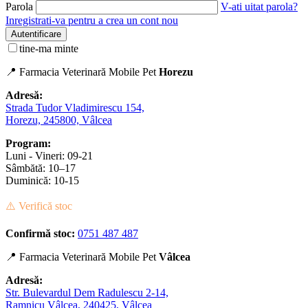
Parola
V-ati uitat parola?
Inregistrati-va pentru a crea un cont nou
Autentificare
tine-ma minte
📍 Farmacia Veterinară Mobile Pet
Horezu
Adresă:
Strada Tudor Vladimirescu 154,
Horezu, 245800, Vâlcea
Program:
Luni - Vineri: 09-21
Sâmbătă: 10–17
Duminică: 10-15
⚠️ Verifică stoc
Confirmă stoc:
0751 487 487
📍 Farmacia Veterinară Mobile Pet
Vâlcea
Adresă:
Str. Bulevardul Dem Radulescu 2-14,
Ramnicu Vâlcea, 240425, Vâlcea