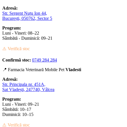
Adresă:
Str. Sergent Nuțu Ion 44,
București, 050762, Sector 5
Program:
Luni - Vineri: 08–22
Sâmbătă - Duminică: 09–21
⚠️ Verifică stoc
Confirmă stoc:
0749 284 284
📍 Farmacia Veterinară Mobile Pet
Vladesti
Adresă:
Str. Principala nr. 451A,
Sat Vladești, 247740, Vâlcea
Program:
Luni - Vineri: 09–21
Sâmbătă: 10–17
Duminică: 10–15
⚠️ Verifică stoc