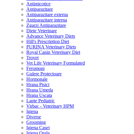
Antimicotice
Antiparazitare
Antiparazitare externa
Antiparazitare interna
Zgarzi Antiparazitare
Diete Veterinare
Advance Veterinary Diets
Hill's Prescription Diet
PURINA Veterinary Diets
Royal Canin Veterinary Diet
Trovet
Vet Life Veterinary Formulated
Feromoni
Gulere Protectoare
Hormonale
Hrana Pisici
Hrana Umeda
Hrana Uscata
Lapte Pediatric
Virbac - Veterinary HPM
Igiena
Diverse
Grooming
Igiena Casei
Igiena Orala