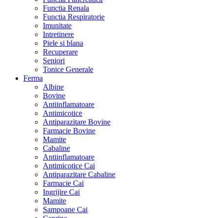
Functia Renala
Functia Respiratorie
Imunitate
Intretinere
Piele si blana
Recuperare
Seniori
Tonice Generale
Ferma
Albine
Bovine
Antiinflamatoare
Antimicotice
Antiparazitare Bovine
Farmacie Bovine
Mamite
Cabaline
Antiinflamatoare
Antimicotice Cai
Antiparazitare Cabaline
Farmacie Cai
Ingrijire Cai
Mamite
Sampoane Cai