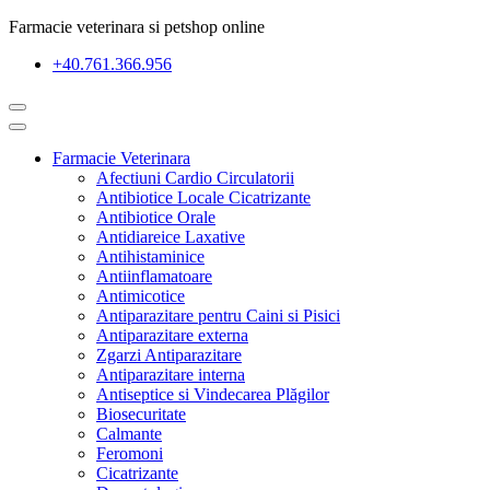
Farmacie veterinara si petshop online
+40.761.366.956
Farmacie Veterinara
Afectiuni Cardio Circulatorii
Antibiotice Locale Cicatrizante
Antibiotice Orale
Antidiareice Laxative
Antihistaminice
Antiinflamatoare
Antimicotice
Antiparazitare pentru Caini si Pisici
Antiparazitare externa
Zgarzi Antiparazitare
Antiparazitare interna
Antiseptice si Vindecarea Plăgilor
Biosecuritate
Calmante
Feromoni
Cicatrizante