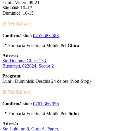
Luni - Vineri: 09-21
Sâmbătă: 10–17
Duminică: 10-15
⚠️ Verifică stoc
Confirmă stoc:
0757 583 583
📍 Farmacia Veterinară Mobile Pet
Ghica
Adresă:
Str. Doamna Ghica 133,
București, 022824, Sector 2
Program:
Luni - Duminică: Deschis 24 de ore (Non-Stop)
⚠️ Verifică stoc
Confirmă stoc:
0761 366 956
📍 Farmacia Veterinară Mobile Pet
Jiului
Adresă:
Str. Jiului nr. 8, Corp A, Parter,