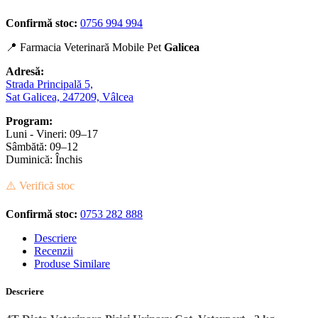
Confirmă stoc:
0756 994 994
📍 Farmacia Veterinară Mobile Pet
Galicea
Adresă:
Strada Principală 5,
Sat Galicea, 247209, Vâlcea
Program:
Luni - Vineri: 09–17
Sâmbătă: 09–12
Duminică: Închis
⚠️ Verifică stoc
Confirmă stoc:
0753 282 888
Descriere
Recenzii
Produse Similare
Descriere