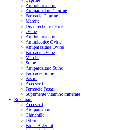
Caprine
Antiinflamatoare
Antiparazitare Caprine
Farmacie Caprine
Mamite
Dezinfectante Ferma
Ovine
Antiinflamatoare
Antimicotice Ovine
Antiparazitare Ovine
Farmacie Ovine
Mamite
Suine
Antiparazitare Suine
Farmacie Suine
Pasari
Accesorii
Farmacie Pasari
Suplimente vitamino minerale
Rozatoare
Accesorii
Antiparazitare
Chinchilla
Dihori
Fan si Asternut