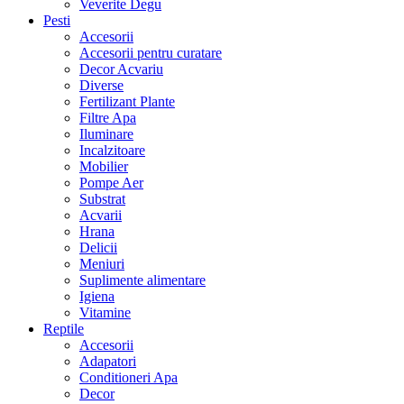
Veverite Degu
Pesti
Accesorii
Accesorii pentru curatare
Decor Acvariu
Diverse
Fertilizant Plante
Filtre Apa
Iluminare
Incalzitoare
Mobilier
Pompe Aer
Substrat
Acvarii
Hrana
Delicii
Meniuri
Suplimente alimentare
Igiena
Vitamine
Reptile
Accesorii
Adapatori
Conditioneri Apa
Decor