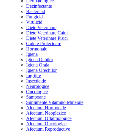
Dermatologice
Dezinfectante
Bactericid
Fungicid
Virulicid
Diete Veterinare
Diete Veterinare Caini
Diete Veterinare Pisici
Gulere Protectoare
Hormonale
Igiena
Igiena Ochilor
Igiena Orala
Igiena Urechilor
Ingrijire
Insecticide
Neurologice
Oncologice
Sampoane
Suplimente Vitamino Minerale
Afectiuni Hormonale
Afectiuni Neoplazice
Afectiuni Oftalmologice
Afectiuni Oncologice
Afectiuni Reproductive