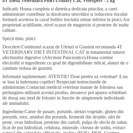
4T Dieta Veterinara Pisici Urinary Cat, Vetexpert - 2 kg
Indicatii: Hrana completa si dietetica dedicata pisicilor, a carei
administrare contribuie la dizolvarea struvitilor si reducerea riscului
formarii acestora in cazul bolilor tractului urinar inferior la pisici.Are
proprietati acidifiante, nivel scazut de magneziu si proteine de inalta
calitate.
Specii tinta: pisici
Descriere:Continutul scazut de Uleiuri si Grasimi recomanda 4T
VETERINARY DIET INTESTINAL CAT in tratamentul tuturor
afectiunilor digestive (Afectiuni Pancreatice).Hrana contine
electroliti si ingrediente cu grad de digestibilitate ridicat, alaturi de o
cantitate redusa de grasimi.
Informatii suplimentare: ATENTIE! Doar pentru uz veterinar! A nu
se lasa la indemana copiilor! Respectati instructiunile de
administrare.Contactati medicul veterinar inainte de folosirea sau
prelungirea utilizarii acestui produs, deoarece pot aparea schimbari
de dozaj sau mod de folosire in functie de simptomele individuale
ale animalului.
Ingrediente:Carne de pasare, porumb, uleiuri vegetale, gluten din
porumb, orez, amidon din porumb, fermenti din drojdie, ulei de
peste, ovaz hidrolizat, proteine din cartofi, pulpa de sfecla de zahar,
ficat de pui hidrolizat, celuloza, minerale, clorura de sodiu, extract
natural din calendula officinalis, inulina (FOS), MOS. Contine