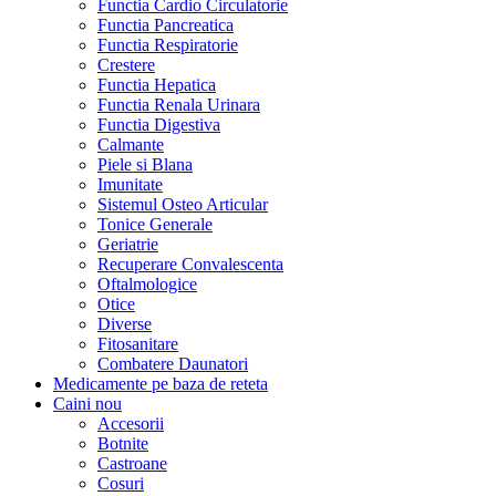
Functia Cardio Circulatorie
Functia Pancreatica
Functia Respiratorie
Crestere
Functia Hepatica
Functia Renala Urinara
Functia Digestiva
Calmante
Piele si Blana
Imunitate
Sistemul Osteo Articular
Tonice Generale
Geriatrie
Recuperare Convalescenta
Oftalmologice
Otice
Diverse
Fitosanitare
Combatere Daunatori
Medicamente pe baza de reteta
Caini
nou
Accesorii
Botnite
Castroane
Cosuri