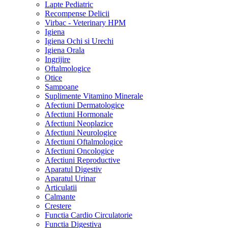
Lapte Pediatric
Recompense Delicii
Virbac - Veterinary HPM
Igiena
Igiena Ochi si Urechi
Igiena Orala
Ingrijire
Oftalmologice
Otice
Sampoane
Suplimente Vitamino Minerale
Afectiuni Dermatologice
Afectiuni Hormonale
Afectiuni Neoplazice
Afectiuni Neurologice
Afectiuni Oftalmologice
Afectiuni Oncologice
Afectiuni Reproductive
Aparatul Digestiv
Aparatul Urinar
Articulatii
Calmante
Crestere
Functia Cardio Circulatorie
Functia Digestiva