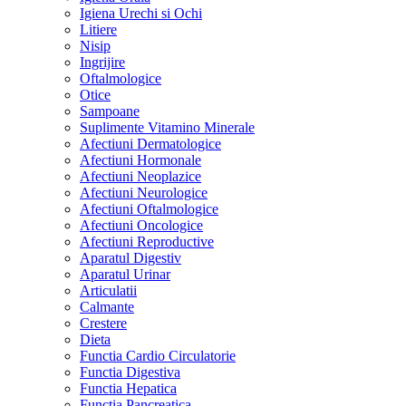
Igiena Urechi si Ochi
Litiere
Nisip
Ingrijire
Oftalmologice
Otice
Sampoane
Suplimente Vitamino Minerale
Afectiuni Dermatologice
Afectiuni Hormonale
Afectiuni Neoplazice
Afectiuni Neurologice
Afectiuni Oftalmologice
Afectiuni Oncologice
Afectiuni Reproductive
Aparatul Digestiv
Aparatul Urinar
Articulatii
Calmante
Crestere
Dieta
Functia Cardio Circulatorie
Functia Digestiva
Functia Hepatica
Functia Pancreatica