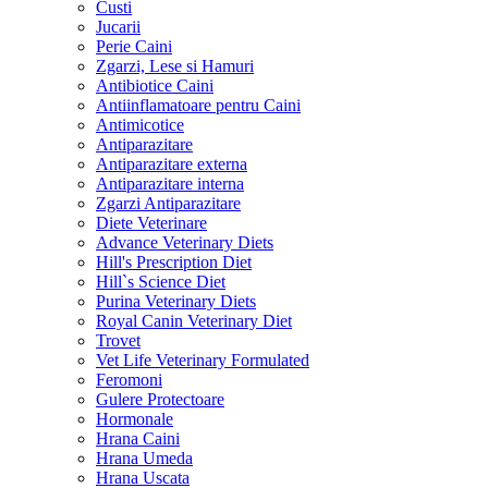
Custi
Jucarii
Perie Caini
Zgarzi, Lese si Hamuri
Antibiotice Caini
Antiinflamatoare pentru Caini
Antimicotice
Antiparazitare
Antiparazitare externa
Antiparazitare interna
Zgarzi Antiparazitare
Diete Veterinare
Advance Veterinary Diets
Hill's Prescription Diet
Hill`s Science Diet
Purina Veterinary Diets
Royal Canin Veterinary Diet
Trovet
Vet Life Veterinary Formulated
Feromoni
Gulere Protectoare
Hormonale
Hrana Caini
Hrana Umeda
Hrana Uscata