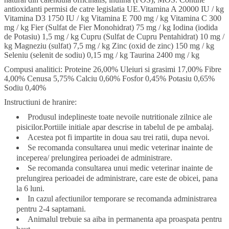
antioxidanti permisi de catre legislatia UE.Vitamina A 20000 IU / kg
Vitamina D3 1750 IU / kg Vitamina E 700 mg / kg Vitamina C 300
mg / kg Fier (Sulfat de Fier Monohidrat) 75 mg / kg Iodina (iodida
de Potasiu) 1,5 mg / kg Cupru (Sulfat de Cupru Pentahidrat) 10 mg /
kg Magneziu (sulfat) 7,5 mg / kg Zinc (oxid de zinc) 150 mg / kg
Seleniu (selenit de sodiu) 0,15 mg / kg Taurina 2400 mg / kg
Compusi analitici: Proteine 26,00% Uleiuri si grasimi 17,00% Fibre
4,00% Cenusa 5,75% Calciu 0,60% Fosfor 0,45% Potasiu 0,65%
Sodiu 0,40%
Instructiuni de hranire:
Produsul indeplineste toate nevoile nutritionale zilnice ale
pisicilor.Portiile initiale apar descrise in tabelul de pe ambalaj.
Acestea pot fi impartite in doua sau trei ratii, dupa nevoi.
Se recomanda consultarea unui medic veterinar inainte de
inceperea/ prelungirea perioadei de administrare.
Se recomanda consultarea unui medic veterinar inainte de
prelungirea perioadei de administrare, care este de obicei, pana
la 6 luni.
In cazul afectiunilor temporare se recomanda administrarea
pentru 2-4 saptamani.
Animalul trebuie sa aiba in permanenta apa proaspata pentru