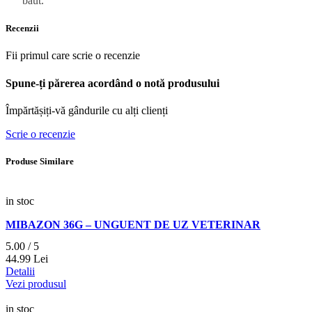
baut.
Recenzii
Fii primul care scrie o recenzie
Spune-ți părerea acordând o notă produsului
Împărtășiți-vă gândurile cu alți clienți
Scrie o recenzie
Produse Similare
in stoc
MIBAZON 36G – UNGUENT DE UZ VETERINAR
5.00 / 5
44.
99
Lei
Detalii
Vezi produsul
in stoc