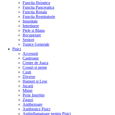
Functia Hepatica
Functia Pancreatica
Functia Renala
Functia Respiratorie
Imunitate
Intretinere
Piele si Blana
Recuperare
Seniori
Tonice Generale
Pisici
Accesorii
Castroane
Centre de Joaca
Cosuri si perne
Custi
Diverse
Hamuri si Lese
Jucarii
Mingi
Perie Ingrijire
Zgarzi
Antibezoare
Antibiotice Pisici
Antiinflamatoare pentru Pisici