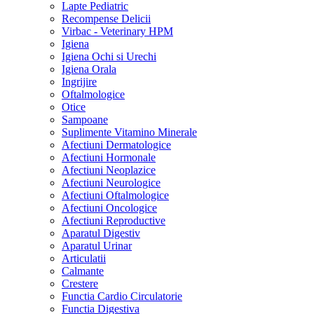
Lapte Pediatric
Recompense Delicii
Virbac - Veterinary HPM
Igiena
Igiena Ochi si Urechi
Igiena Orala
Ingrijire
Oftalmologice
Otice
Sampoane
Suplimente Vitamino Minerale
Afectiuni Dermatologice
Afectiuni Hormonale
Afectiuni Neoplazice
Afectiuni Neurologice
Afectiuni Oftalmologice
Afectiuni Oncologice
Afectiuni Reproductive
Aparatul Digestiv
Aparatul Urinar
Articulatii
Calmante
Crestere
Functia Cardio Circulatorie
Functia Digestiva