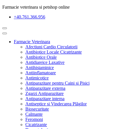
Farmacie veterinara si petshop online
+40.761.366.956
Farmacie Veterinara
Afectiuni Cardio Circulatorii
Antibiotice Locale Cicatrizante
Antibiotice Orale
Antidiareice Laxative
Antihistaminice
Antiinflamatoare
Antimicotice
Antiparazitare pentru Caini si Pisici
Antiparazitare externa
Zgarzi Antiparazitare
Antiparazitare interna
Antiseptice si Vindecarea Plăgilor
Biosecuritate
Calmante
Feromoni
Cicatrizante