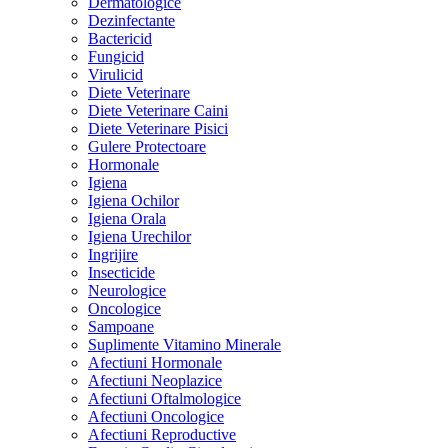
Dermatologice
Dezinfectante
Bactericid
Fungicid
Virulicid
Diete Veterinare
Diete Veterinare Caini
Diete Veterinare Pisici
Gulere Protectoare
Hormonale
Igiena
Igiena Ochilor
Igiena Orala
Igiena Urechilor
Ingrijire
Insecticide
Neurologice
Oncologice
Sampoane
Suplimente Vitamino Minerale
Afectiuni Hormonale
Afectiuni Neoplazice
Afectiuni Oftalmologice
Afectiuni Oncologice
Afectiuni Reproductive