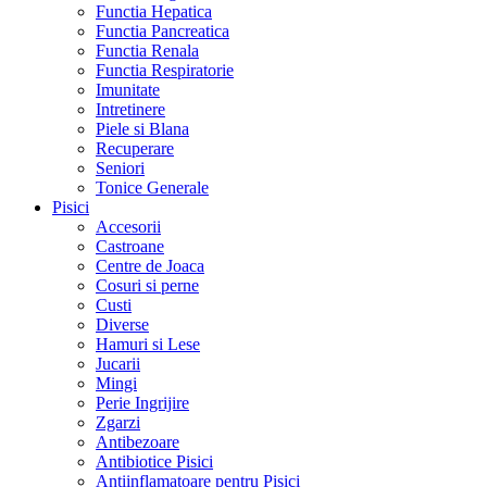
Functia Hepatica
Functia Pancreatica
Functia Renala
Functia Respiratorie
Imunitate
Intretinere
Piele si Blana
Recuperare
Seniori
Tonice Generale
Pisici
Accesorii
Castroane
Centre de Joaca
Cosuri si perne
Custi
Diverse
Hamuri si Lese
Jucarii
Mingi
Perie Ingrijire
Zgarzi
Antibezoare
Antibiotice Pisici
Antiinflamatoare pentru Pisici