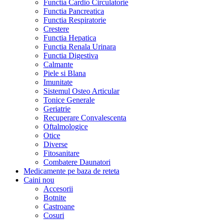
Functia Cardio Circulatorie
Functia Pancreatica
Functia Respiratorie
Crestere
Functia Hepatica
Functia Renala Urinara
Functia Digestiva
Calmante
Piele si Blana
Imunitate
Sistemul Osteo Articular
Tonice Generale
Geriatrie
Recuperare Convalescenta
Oftalmologice
Otice
Diverse
Fitosanitare
Combatere Daunatori
Medicamente pe baza de reteta
Caini
nou
Accesorii
Botnite
Castroane
Cosuri