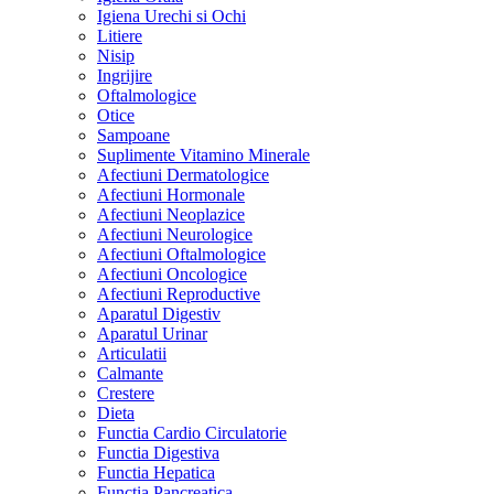
Igiena Urechi si Ochi
Litiere
Nisip
Ingrijire
Oftalmologice
Otice
Sampoane
Suplimente Vitamino Minerale
Afectiuni Dermatologice
Afectiuni Hormonale
Afectiuni Neoplazice
Afectiuni Neurologice
Afectiuni Oftalmologice
Afectiuni Oncologice
Afectiuni Reproductive
Aparatul Digestiv
Aparatul Urinar
Articulatii
Calmante
Crestere
Dieta
Functia Cardio Circulatorie
Functia Digestiva
Functia Hepatica
Functia Pancreatica