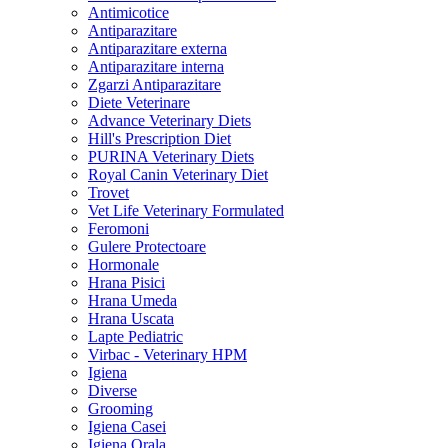
Antimicotice
Antiparazitare
Antiparazitare externa
Antiparazitare interna
Zgarzi Antiparazitare
Diete Veterinare
Advance Veterinary Diets
Hill's Prescription Diet
PURINA Veterinary Diets
Royal Canin Veterinary Diet
Trovet
Vet Life Veterinary Formulated
Feromoni
Gulere Protectoare
Hormonale
Hrana Pisici
Hrana Umeda
Hrana Uscata
Lapte Pediatric
Virbac - Veterinary HPM
Igiena
Diverse
Grooming
Igiena Casei
Igiena Orala