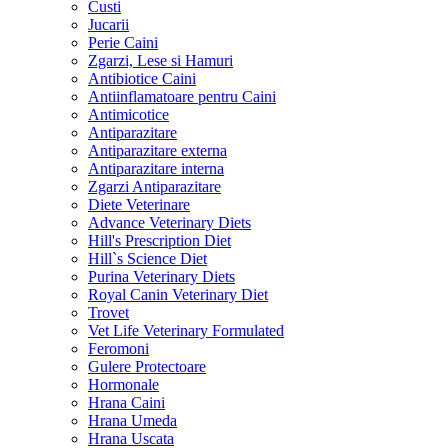
Custi
Jucarii
Perie Caini
Zgarzi, Lese si Hamuri
Antibiotice Caini
Antiinflamatoare pentru Caini
Antimicotice
Antiparazitare
Antiparazitare externa
Antiparazitare interna
Zgarzi Antiparazitare
Diete Veterinare
Advance Veterinary Diets
Hill's Prescription Diet
Hill`s Science Diet
Purina Veterinary Diets
Royal Canin Veterinary Diet
Trovet
Vet Life Veterinary Formulated
Feromoni
Gulere Protectoare
Hormonale
Hrana Caini
Hrana Umeda
Hrana Uscata