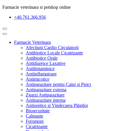
Farmacie veterinara si petshop online
+40.761.366.956
Farmacie Veterinara
Afectiuni Cardio Circulatorii
Antibiotice Locale Cicatrizante
Antibiotice Orale
Antidiareice Laxative
Antihistaminice
Antiinflamatoare
Antimicotice
Antiparazitare pentru Caini si Pisici
Antiparazitare externa
Zgarzi Antiparazitare
Antiparazitare interna
Antiseptice si Vindecarea Plăgilor
Biosecuritate
Calmante
Feromoni
Cicatrizante