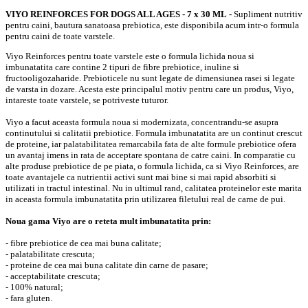
VIYO REINFORCES FOR DOGS ALL AGES - 7 x 30 ML
-
Supliment nutritiv
pentru caini, bautura sanatoasa prebiotica, este disponibila acum intr-o formula
pentru caini de toate varstele.
Viyo Reinforces pentru toate varstele este o formula lichida noua si
imbunatatita care contine 2 tipuri de fibre prebiotice, inuline si
fructooligozaharide. Prebioticele nu sunt legate de dimensiunea rasei si legate
de varsta in dozare. Acesta este principalul motiv pentru care un produs, Viyo,
intareste toate varstele, se potriveste tuturor.
Viyo a facut aceasta formula noua si modernizata, concentrandu-se asupra
continutului si calitatii prebiotice. Formula imbunatatita are un continut crescut
de proteine, iar palatabilitatea remarcabila fata de alte formule prebiotice ofera
un avantaj imens in rata de acceptare spontana de catre caini. In comparatie cu
alte produse prebiotice de pe piata, o formula lichida, ca si Viyo Reinforces, are
toate avantajele ca nutrientii activi sunt mai bine si mai rapid absorbiti si
utilizati in tractul intestinal. Nu in ultimul rand, calitatea proteinelor este marita
in aceasta formula imbunatatita prin utilizarea filetului real de carne de pui.
Noua gama Viyo are o reteta mult imbunatatita prin:
- fibre prebiotice de cea mai buna calitate;
- palatabilitate crescuta;
- proteine de cea mai buna calitate din carne de pasare;
- acceptabilitate crescuta;
- 100% natural;
- fara gluten.