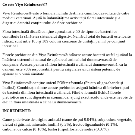
Ce este Viyo Reinforces®?
Viyo Reinforces® este o formulă lichidă destinată câinilor, dezvoltată de către
medicii veterinari. Ajută la îmbunătățirea activității florei intestinale și a
digestiei datorită conținutului de fibre prebiotice.
Flora intestinală distală conține aproximativ 50 de tipuri de bacterii ce
contribuie la sănătatea sistemului digestiv. Numărul total de bacterii este foarte
ridicat: sunt între 105 și 109 colonii creatoare de unității per ml pe conținut
intestinal.
Fibrele prebiotice din Viyo Reinforces® hrănesc aceste bacterii astfel ajutând la
întărirea sistemului natural de apărare al animalului dumneavoastră de
companie. Acestea pentru că flora intestinală a câinelui dumneavoastră, ca la
oameni, este 70% responsabilă pentru asigurarea unui sistem puternic de
apărare și o bună sănătate.
Viyo Reinforces® conține unicul FOSim+formula (Fructo-oligozaharide și
Inulină). Combinația dintre aceste prebiotice asigură hrănirea diferitelor tipuri
de bacteria din flora intestinală a câinelui. Fiind o formulă lichidă fibrele
prebiotice nu sunt digerate în stomac, dar ajung exact acolo unde este nevoie de
ele: în flora intestinală a câinelui dumneavoastră.
INGREDIENTE:
Carne și derivate de origine animală (carne de pui 9.04%), subproduse vegetale,
uleiuri și grăsimi, minerale, inulină (0.3%), fructooligozaharide (0.1%),
carbonat de calciu (0.16%), fosfor (tripolifosfat de sodiu) (0.07%).