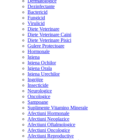
Dermatologice
Dezinfectante
Bactericid
Fungicid
Virulicid
Diete Veterinare
Diete Veterinare Caini
Diete Veterinare Pisici
Gulere Protectoare
Hormonale
Igiena
Igiena Ochilor
Igiena Orala
Igiena Urechilor
Ingrijire
Insecticide
Neurologice
Oncologice
Sampoane
Suplimente Vitamino Minerale
Afectiuni Hormonale
Afectiuni Neoplazice
Afectiuni Oftalmologice
Afectiuni Oncologice
Afectiuni Reproductive