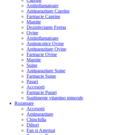
Caprine
Antiinflamatoare
Antiparazitare Caprine
Farmacie Caprine
Mamite
Dezinfectante Ferma
Ovine
Antiinflamatoare
Antimicotice Ovine
Antiparazitare Ovine
Farmacie Ovine
Mamite
Suine
Antiparazitare Suine
Farmacie Suine
Pasari
Accesorii
Farmacie Pasari
Suplimente vitamino minerale
Rozatoare
Accesorii
Antiparazitare
Chinchilla
Dihori
Fan si Asternut