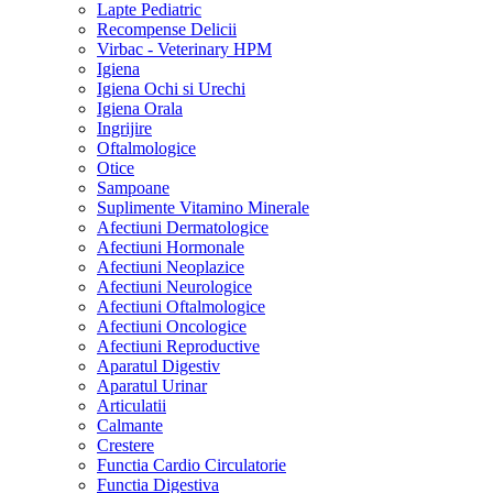
Lapte Pediatric
Recompense Delicii
Virbac - Veterinary HPM
Igiena
Igiena Ochi si Urechi
Igiena Orala
Ingrijire
Oftalmologice
Otice
Sampoane
Suplimente Vitamino Minerale
Afectiuni Dermatologice
Afectiuni Hormonale
Afectiuni Neoplazice
Afectiuni Neurologice
Afectiuni Oftalmologice
Afectiuni Oncologice
Afectiuni Reproductive
Aparatul Digestiv
Aparatul Urinar
Articulatii
Calmante
Crestere
Functia Cardio Circulatorie
Functia Digestiva