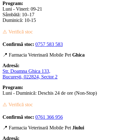
Program:
Luni - Vineri: 09-21
Sâmbătă: 10–17
Duminică: 10-15
⚠️ Verifică stoc
Confirmă stoc:
0757 583 583
📍 Farmacia Veterinară Mobile Pet
Ghica
Adresă:
Str. Doamna Ghica 133,
București, 022824, Sector 2
Program:
Luni - Duminică: Deschis 24 de ore (Non-Stop)
⚠️ Verifică stoc
Confirmă stoc:
0761 366 956
📍 Farmacia Veterinară Mobile Pet
Jiului
Adresă: