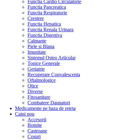
Functia Cardio Circulatorie
Functia Pancreatica
Functia Respiratorie
Crestere
Functia Hepatica
Functia Renala Urinara
Functia Digestiva
Calmante
Piele si Blana
Imunitate
Sistemul Osteo Articular
Tonice Generale
Geriatrie
Recuperare Convalescenta
Oftalmologice
Otice
Diverse
Fitosanitare
Combatere Daunatori
Medicamente pe baza de reteta
Caini
nou
Accesorii
Botnite
Castroane
Cosuri