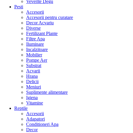
Veverite Degu
Pesti
Accesorii
Accesorii pentru curatare
Decor Acvariu
Diverse
Fertilizant Plante
Filtre Apa
Iluminare
Incalzitoare
Mobilier
Pompe Aer
Substrat
Acvarii
Hrana
Delicii
Meniuri
Suplimente alimentare
Igiena
Vitamine
Reptile
Accesorii
Adapatori
Conditioneri Apa
Decor