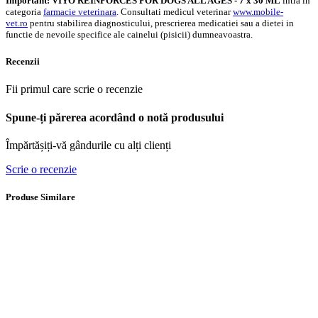
Important:
VIYO REINFORCES FOR DOGS ALL AGES - 7 x 30 ML
intra in
categoria
farmacie veterinara
. Consultati medicul veterinar
www.mobile-
vet.ro
pentru stabilirea diagnosticului, prescrierea medicatiei sau a dietei in
functie de nevoile specifice ale cainelui (pisicii) dumneavoastra.
Recenzii
Fii primul care scrie o recenzie
Spune-ți părerea acordând o notă produsului
Împărtășiți-vă gândurile cu alți clienți
Scrie o recenzie
Produse Similare