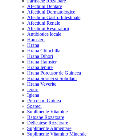
Farmacie Rozatoare
Afectiuni Dentare
Afectiuni Dermatologice
Afectiuni Gastro Intestinale
Afectiuni Renale
Afectiuni Respiratorii
Antibiotice locale
Hamsteri
Hrana
Hrana Chinchilla
Hrana Dihori
Hrana Hamster
Hrana Iepure
Hrana Porcusor de Guineea
Hrana Soricei si Sobolani
Hrana Veverite
Iepuri
Igiena
Porcusori Guinea
Soareci
Suplimente Vitamine
Batoane Rozatoare
Delicatese Rozatoare
Suplimente Alimentare
Suplimente Vitamino Minerale