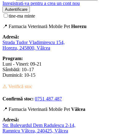
Inregistrati-va pentru a crea un cont nou
Autentificare
tine-ma minte
📍 Farmacia Veterinară Mobile Pet
Horezu
Adresă:
Strada Tudor Vladimirescu 154,
Horezu, 245800, Vâlcea
Program:
Luni - Vineri: 09-21
Sâmbătă: 10–17
Duminică: 10-15
⚠️ Verifică stoc
Confirmă stoc:
0751 487 487
📍 Farmacia Veterinară Mobile Pet
Vâlcea
Adresă:
Str. Bulevardul Dem Radulescu 2-14,
Ramnicu Vâlcea, 240425, Vâlcea