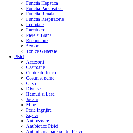
Functia Hepatica
Functia Pancreatica
Functia Renala
Functia Respiratorie
Imunitate
Intretinere
Piele si Blana
Recuperare
Seniori
Tonice Generale
Pisici
Accesorii
Castroane
Centre de Joaca
Cosuri si perne
Custi
Diverse
Hamuri si Lese
Jucarii
Mingi
Perie Ingrijire
Zgarzi
Antibezoare
Antibiotice Pisici
Antiinflamatoare pentru Pisici