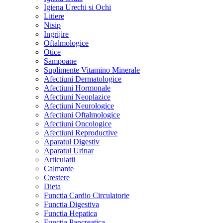
Igiena Urechi si Ochi
Litiere
Nisip
Ingrijire
Oftalmologice
Otice
Sampoane
Suplimente Vitamino Minerale
Afectiuni Dermatologice
Afectiuni Hormonale
Afectiuni Neoplazice
Afectiuni Neurologice
Afectiuni Oftalmologice
Afectiuni Oncologice
Afectiuni Reproductive
Aparatul Digestiv
Aparatul Urinar
Articulatii
Calmante
Crestere
Dieta
Functia Cardio Circulatorie
Functia Digestiva
Functia Hepatica
Functia Pancreatica