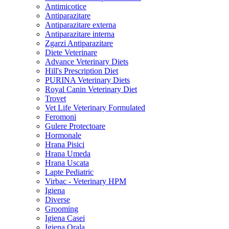
Antimicotice
Antiparazitare
Antiparazitare externa
Antiparazitare interna
Zgarzi Antiparazitare
Diete Veterinare
Advance Veterinary Diets
Hill's Prescription Diet
PURINA Veterinary Diets
Royal Canin Veterinary Diet
Trovet
Vet Life Veterinary Formulated
Feromoni
Gulere Protectoare
Hormonale
Hrana Pisici
Hrana Umeda
Hrana Uscata
Lapte Pediatric
Virbac - Veterinary HPM
Igiena
Diverse
Grooming
Igiena Casei
Igiena Orala