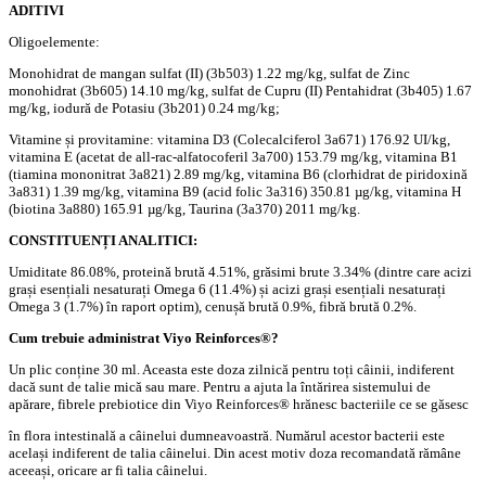
ADITIVI
Oligoelemente:
Monohidrat de mangan sulfat (II) (3b503) 1.22 mg/kg, sulfat de Zinc
monohidrat (3b605) 14.10 mg/kg, sulfat de Cupru (II) Pentahidrat (3b405) 1.67
mg/kg, iodură de Potasiu (3b201) 0.24 mg/kg;
Vitamine și provitamine: vitamina D3 (Colecalciferol 3a671) 176.92 UI/kg,
vitamina E (acetat de all-rac-alfatocoferil 3a700) 153.79 mg/kg, vitamina B1
(tiamina mononitrat 3a821) 2.89 mg/kg, vitamina B6 (clorhidrat de piridoxină
3a831) 1.39 mg/kg, vitamina B9 (acid folic 3a316) 350.81 µg/kg, vitamina H
(biotina 3a880) 165.91 µg/kg, Taurina (3a370) 2011 mg/kg.
CONSTITUENȚI ANALITICI:
Umiditate 86.08%, proteină brută 4.51%, grăsimi brute 3.34% (dintre care acizi
grași esențiali nesaturați Omega 6 (11.4%) și acizi grași esențiali nesaturați
Omega 3 (1.7%) în raport optim), cenușă brută 0.9%, fibră brută 0.2%.
Cum trebuie administrat Viyo Reinforces®?
Un plic conține 30 ml. Aceasta este doza zilnică pentru toți câinii, indiferent
dacă sunt de talie mică sau mare. Pentru a ajuta la întărirea sistemului de
apărare, fibrele prebiotice din Viyo Reinforces® hrănesc bacteriile ce se găsesc
în flora intestinală a câinelui dumneavoastră. Numărul acestor bacterii este
același indiferent de talia câinelui. Din acest motiv doza recomandată rămâne
aceeași, oricare ar fi talia câinelui.