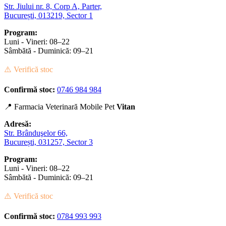
Str. Jiului nr. 8, Corp A, Parter,
București, 013219, Sector 1
Program:
Luni - Vineri: 08–22
Sâmbătă - Duminică: 09–21
⚠️ Verifică stoc
Confirmă stoc:
0746 984 984
📍 Farmacia Veterinară Mobile Pet
Vitan
Adresă:
Str. Brânduşelor 66,
București, 031257, Sector 3
Program:
Luni - Vineri: 08–22
Sâmbătă - Duminică: 09–21
⚠️ Verifică stoc
Confirmă stoc:
0784 993 993