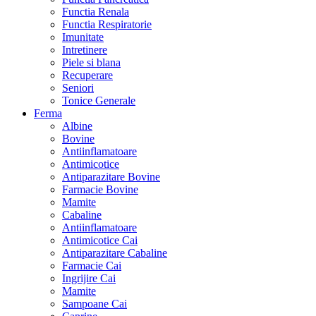
Functia Renala
Functia Respiratorie
Imunitate
Intretinere
Piele si blana
Recuperare
Seniori
Tonice Generale
Ferma
Albine
Bovine
Antiinflamatoare
Antimicotice
Antiparazitare Bovine
Farmacie Bovine
Mamite
Cabaline
Antiinflamatoare
Antimicotice Cai
Antiparazitare Cabaline
Farmacie Cai
Ingrijire Cai
Mamite
Sampoane Cai