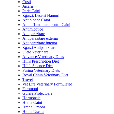
Custi
Jucarii
Perie Caini
Zgarzi, Lese si Hamuri
Antibiotice Caini
Antiinflamatoare pentru Caini
Antimicotice
Antiparazitare
Antiparazitare externa
Antiparazitare interna
Zgarzi Antiparazitare
Diete Veterinare
Advance Veterinary Diets
Hill's Prescription Diet
Hill`s Science Diet
Purina Veterinary Diets
Royal Canin Veterinary Diet
Trovet
Vet Life Veterinary Formulated
Feromoni
Gulere Protectoare
Hormonale
Hrana Caini
Hrana Umeda
Hrana Uscata