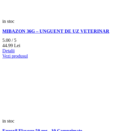
in stoc
MIBAZON 36G – UNGUENT DE UZ VETERINAR
5.00 / 5
44.
99
Lei
Detalii
Vezi produsul
in stoc
Enroxil Flavour 50 mg - 10 Comprimate