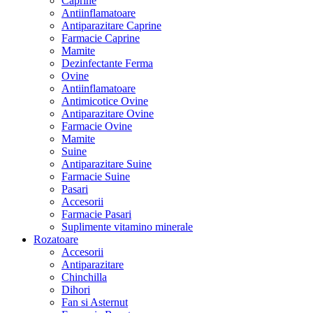
Caprine
Antiinflamatoare
Antiparazitare Caprine
Farmacie Caprine
Mamite
Dezinfectante Ferma
Ovine
Antiinflamatoare
Antimicotice Ovine
Antiparazitare Ovine
Farmacie Ovine
Mamite
Suine
Antiparazitare Suine
Farmacie Suine
Pasari
Accesorii
Farmacie Pasari
Suplimente vitamino minerale
Rozatoare
Accesorii
Antiparazitare
Chinchilla
Dihori
Fan si Asternut