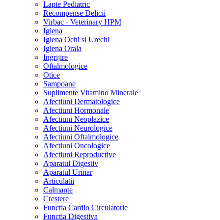
Lapte Pediatric
Recompense Delicii
Virbac - Veterinary HPM
Igiena
Igiena Ochi si Urechi
Igiena Orala
Ingrijire
Oftalmologice
Otice
Sampoane
Suplimente Vitamino Minerale
Afectiuni Dermatologice
Afectiuni Hormonale
Afectiuni Neoplazice
Afectiuni Neurologice
Afectiuni Oftalmologice
Afectiuni Oncologice
Afectiuni Reproductive
Aparatul Digestiv
Aparatul Urinar
Articulatii
Calmante
Crestere
Functia Cardio Circulatorie
Functia Digestiva