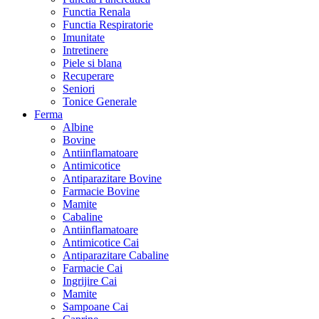
Functia Renala
Functia Respiratorie
Imunitate
Intretinere
Piele si blana
Recuperare
Seniori
Tonice Generale
Ferma
Albine
Bovine
Antiinflamatoare
Antimicotice
Antiparazitare Bovine
Farmacie Bovine
Mamite
Cabaline
Antiinflamatoare
Antimicotice Cai
Antiparazitare Cabaline
Farmacie Cai
Ingrijire Cai
Mamite
Sampoane Cai