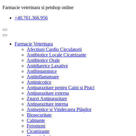
Farmacie veterinara si petshop online
+40.761.366.956
Farmacie Veterinara
Afectiuni Cardio Circulatorii
Antibiotice Locale Cicatrizante
Antibiotice Orale
Antidiareice Laxative
Antihistaminice
Antiinflamatoare
Antimicotice
Antiparazitare pentru Caini si Pisici
Antiparazitare externa
Zgarzi Antiparazitare
Antiparazitare interna
Antiseptice si Vindecarea Plăgilor
Biosecuritate
Calmante
Feromoni
Cicatrizante