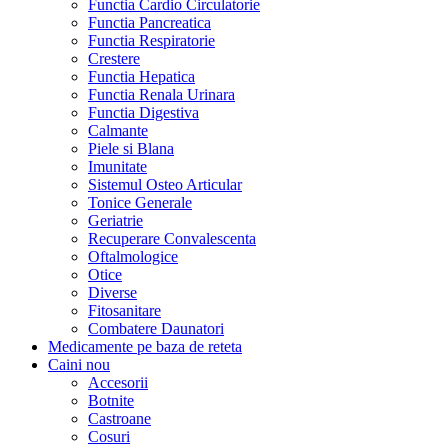
Functia Cardio Circulatorie
Functia Pancreatica
Functia Respiratorie
Crestere
Functia Hepatica
Functia Renala Urinara
Functia Digestiva
Calmante
Piele si Blana
Imunitate
Sistemul Osteo Articular
Tonice Generale
Geriatrie
Recuperare Convalescenta
Oftalmologice
Otice
Diverse
Fitosanitare
Combatere Daunatori
Medicamente pe baza de reteta
Caini
nou
Accesorii
Botnite
Castroane
Cosuri