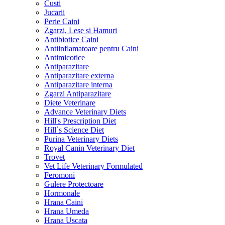
Custi
Jucarii
Perie Caini
Zgarzi, Lese si Hamuri
Antibiotice Caini
Antiinflamatoare pentru Caini
Antimicotice
Antiparazitare
Antiparazitare externa
Antiparazitare interna
Zgarzi Antiparazitare
Diete Veterinare
Advance Veterinary Diets
Hill's Prescription Diet
Hill`s Science Diet
Purina Veterinary Diets
Royal Canin Veterinary Diet
Trovet
Vet Life Veterinary Formulated
Feromoni
Gulere Protectoare
Hormonale
Hrana Caini
Hrana Umeda
Hrana Uscata