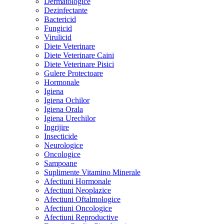
Dermatologice
Dezinfectante
Bactericid
Fungicid
Virulicid
Diete Veterinare
Diete Veterinare Caini
Diete Veterinare Pisici
Gulere Protectoare
Hormonale
Igiena
Igiena Ochilor
Igiena Orala
Igiena Urechilor
Ingrijire
Insecticide
Neurologice
Oncologice
Sampoane
Suplimente Vitamino Minerale
Afectiuni Hormonale
Afectiuni Neoplazice
Afectiuni Oftalmologice
Afectiuni Oncologice
Afectiuni Reproductive