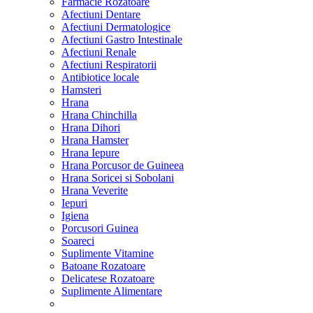
Farmacie Rozatoare
Afectiuni Dentare
Afectiuni Dermatologice
Afectiuni Gastro Intestinale
Afectiuni Renale
Afectiuni Respiratorii
Antibiotice locale
Hamsteri
Hrana
Hrana Chinchilla
Hrana Dihori
Hrana Hamster
Hrana Iepure
Hrana Porcusor de Guineea
Hrana Soricei si Sobolani
Hrana Veverite
Iepuri
Igiena
Porcusori Guinea
Soareci
Suplimente Vitamine
Batoane Rozatoare
Delicatese Rozatoare
Suplimente Alimentare