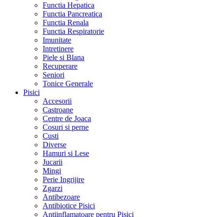
Functia Hepatica
Functia Pancreatica
Functia Renala
Functia Respiratorie
Imunitate
Intretinere
Piele si Blana
Recuperare
Seniori
Tonice Generale
Pisici
Accesorii
Castroane
Centre de Joaca
Cosuri si perne
Custi
Diverse
Hamuri si Lese
Jucarii
Mingi
Perie Ingrijire
Zgarzi
Antibezoare
Antibiotice Pisici
Antiinflamatoare pentru Pisici