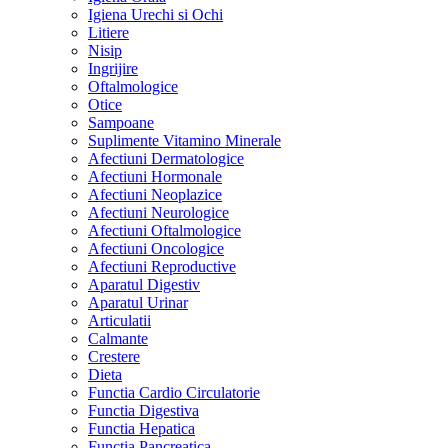
Igiena Urechi si Ochi
Litiere
Nisip
Ingrijire
Oftalmologice
Otice
Sampoane
Suplimente Vitamino Minerale
Afectiuni Dermatologice
Afectiuni Hormonale
Afectiuni Neoplazice
Afectiuni Neurologice
Afectiuni Oftalmologice
Afectiuni Oncologice
Afectiuni Reproductive
Aparatul Digestiv
Aparatul Urinar
Articulatii
Calmante
Crestere
Dieta
Functia Cardio Circulatorie
Functia Digestiva
Functia Hepatica
Functia Pancreatica