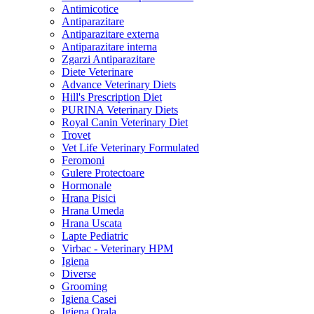
Antimicotice
Antiparazitare
Antiparazitare externa
Antiparazitare interna
Zgarzi Antiparazitare
Diete Veterinare
Advance Veterinary Diets
Hill's Prescription Diet
PURINA Veterinary Diets
Royal Canin Veterinary Diet
Trovet
Vet Life Veterinary Formulated
Feromoni
Gulere Protectoare
Hormonale
Hrana Pisici
Hrana Umeda
Hrana Uscata
Lapte Pediatric
Virbac - Veterinary HPM
Igiena
Diverse
Grooming
Igiena Casei
Igiena Orala