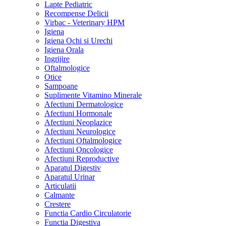
Lapte Pediatric
Recompense Delicii
Virbac - Veterinary HPM
Igiena
Igiena Ochi si Urechi
Igiena Orala
Ingrijire
Oftalmologice
Otice
Sampoane
Suplimente Vitamino Minerale
Afectiuni Dermatologice
Afectiuni Hormonale
Afectiuni Neoplazice
Afectiuni Neurologice
Afectiuni Oftalmologice
Afectiuni Oncologice
Afectiuni Reproductive
Aparatul Digestiv
Aparatul Urinar
Articulatii
Calmante
Crestere
Functia Cardio Circulatorie
Functia Digestiva