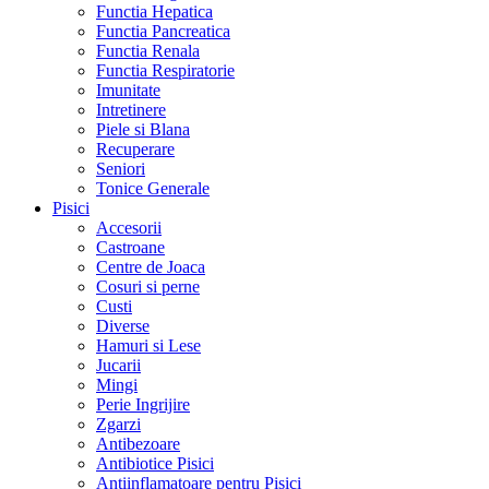
Functia Hepatica
Functia Pancreatica
Functia Renala
Functia Respiratorie
Imunitate
Intretinere
Piele si Blana
Recuperare
Seniori
Tonice Generale
Pisici
Accesorii
Castroane
Centre de Joaca
Cosuri si perne
Custi
Diverse
Hamuri si Lese
Jucarii
Mingi
Perie Ingrijire
Zgarzi
Antibezoare
Antibiotice Pisici
Antiinflamatoare pentru Pisici