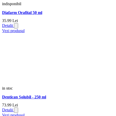
indisponibil
Diafarm Orafital 50 ml
35.
99
Lei
Detalii
Vezi produsul
in stoc
Dentican Solubil - 250 ml
73.
99
Lei
Detalii
Vezi produsul