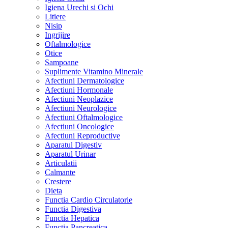
Igiena Urechi si Ochi
Litiere
Nisip
Ingrijire
Oftalmologice
Otice
Sampoane
Suplimente Vitamino Minerale
Afectiuni Dermatologice
Afectiuni Hormonale
Afectiuni Neoplazice
Afectiuni Neurologice
Afectiuni Oftalmologice
Afectiuni Oncologice
Afectiuni Reproductive
Aparatul Digestiv
Aparatul Urinar
Articulatii
Calmante
Crestere
Dieta
Functia Cardio Circulatorie
Functia Digestiva
Functia Hepatica
Functia Pancreatica