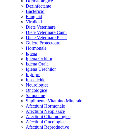
Dermatologice
Dezinfectante
Bactericid
Fungicid
Virulicid
Diete Veterinare
Diete Veterinare Caini
Diete Veterinare Pisici
Gulere Protectoare
Hormonale
Igiena
Igiena Ochilor
Igiena Orala
Igiena Urechilor
Ingrijire
Insecticide
Neurologice
Oncologice
Sampoane
Suplimente Vitamino Minerale
Afectiuni Hormonale
Afectiuni Neoplazice
Afectiuni Oftalmologice
Afectiuni Oncologice
Afectiuni Reproductive