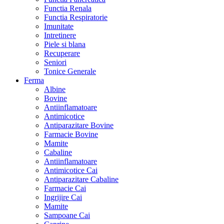
Functia Renala
Functia Respiratorie
Imunitate
Intretinere
Piele si blana
Recuperare
Seniori
Tonice Generale
Ferma
Albine
Bovine
Antiinflamatoare
Antimicotice
Antiparazitare Bovine
Farmacie Bovine
Mamite
Cabaline
Antiinflamatoare
Antimicotice Cai
Antiparazitare Cabaline
Farmacie Cai
Ingrijire Cai
Mamite
Sampoane Cai