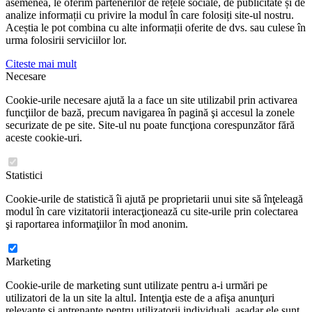
asemenea, le oferim partenerilor de rețele sociale, de publicitate și de
analize informații cu privire la modul în care folosiți site-ul nostru.
Aceștia le pot combina cu alte informații oferite de dvs. sau culese în
urma folosirii serviciilor lor.
Citeste mai mult
Necesare
Cookie-urile necesare ajută la a face un site utilizabil prin activarea
funcţiilor de bază, precum navigarea în pagină şi accesul la zonele
securizate de pe site. Site-ul nu poate funcţiona corespunzător fără
aceste cookie-uri.
Statistici
Cookie-urile de statistică îi ajută pe proprietarii unui site să înţeleagă
modul în care vizitatorii interacţionează cu site-urile prin colectarea
şi raportarea informaţiilor în mod anonim.
Marketing
Cookie-urile de marketing sunt utilizate pentru a-i urmări pe
utilizatori de la un site la altul. Intenţia este de a afişa anunţuri
relevante şi antrenante pentru utilizatorii individuali, aşadar ele sunt