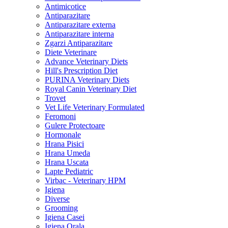
Antimicotice
Antiparazitare
Antiparazitare externa
Antiparazitare interna
Zgarzi Antiparazitare
Diete Veterinare
Advance Veterinary Diets
Hill's Prescription Diet
PURINA Veterinary Diets
Royal Canin Veterinary Diet
Trovet
Vet Life Veterinary Formulated
Feromoni
Gulere Protectoare
Hormonale
Hrana Pisici
Hrana Umeda
Hrana Uscata
Lapte Pediatric
Virbac - Veterinary HPM
Igiena
Diverse
Grooming
Igiena Casei
Igiena Orala