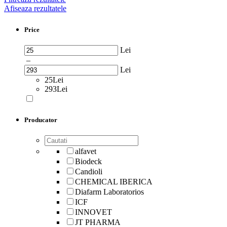
Afiseaza rezultatele
Price
Lei
–
Lei
25Lei
293Lei
Producator
alfavet
Biodeck
Candioli
CHEMICAL IBERICA
Diafarm Laboratorios
ICF
INNOVET
JT PHARMA