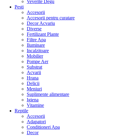
Veverite Degu
Pesti
Accesorii
Accesorii pentru curatare
Decor Acvariu
Diverse
Fertilizant Plante
Filtre Apa
Iluminare
Incalzitoare
Mobilier
Pompe Aer
Substrat
Acvarii
Hrana
Delicii
Meniuri
Suplimente alimentare
Igiena
Vitamine
Reptile
Accesorii
Adapatori
Conditioneri Apa
Decor