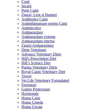
Custi
Jucarii
Perie Caini
Zgarzi, Lese si Hamuri
Antibiotice Caini
Antiinflamatoare pentru Caini
Antimicotice
Antiparazitare
Antiparazitare externa
Antiparazitare interna
Zgarzi Antiparazitare
Diete Veterinare
Advance Veterinary Diets
Hill's Prescription Diet
Hill`s Science Diet
Purina Veterinary Diets
Royal Canin Veterinary Diet
Trovet
Vet Life Veterinary Formulated
Feromoni
Gulere Protectoare
Hormonale
Hrana Caini
Hrana Umeda
Hrana Uscata