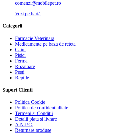
comenzi@mobilepet.ro
Vezi pe hartă
Categorii
Farmacie Veterinara
Medicamente pe baza de reteta
Caini
Pisici
Ferma
Rozatoare
Pesti
Reptile
Suport Clienti
Politica Cookie
Politica de confidentialitate
Termeni si Conditii
Detalii plata si livrare
A.N.P.C.
Returnare produse