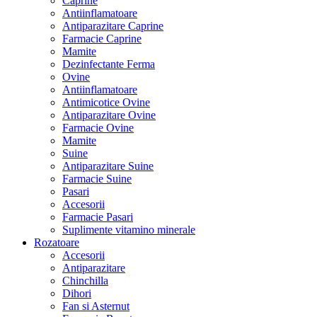
Caprine
Antiinflamatoare
Antiparazitare Caprine
Farmacie Caprine
Mamite
Dezinfectante Ferma
Ovine
Antiinflamatoare
Antimicotice Ovine
Antiparazitare Ovine
Farmacie Ovine
Mamite
Suine
Antiparazitare Suine
Farmacie Suine
Pasari
Accesorii
Farmacie Pasari
Suplimente vitamino minerale
Rozatoare
Accesorii
Antiparazitare
Chinchilla
Dihori
Fan si Asternut