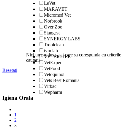
LeVet
MARAVET
Micromed Vet
Norbrook
Over Zoo
Stangest
SYNERGY LABS
Tropiclean
tvm lab
Nici un produs gasit care sa corespunda cu criterile
VETBIOTEK
cautarii
VetExpert
VetFood
Resetati
Vetoquinol
Vets Best Romania
Virbac
Wepharm
Igiena Orala
1
2
3