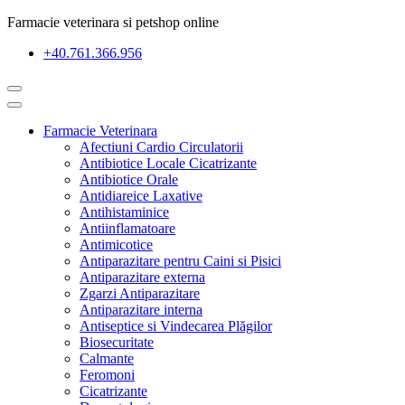
Farmacie veterinara si petshop online
+40.761.366.956
Farmacie Veterinara
Afectiuni Cardio Circulatorii
Antibiotice Locale Cicatrizante
Antibiotice Orale
Antidiareice Laxative
Antihistaminice
Antiinflamatoare
Antimicotice
Antiparazitare pentru Caini si Pisici
Antiparazitare externa
Zgarzi Antiparazitare
Antiparazitare interna
Antiseptice si Vindecarea Plăgilor
Biosecuritate
Calmante
Feromoni
Cicatrizante