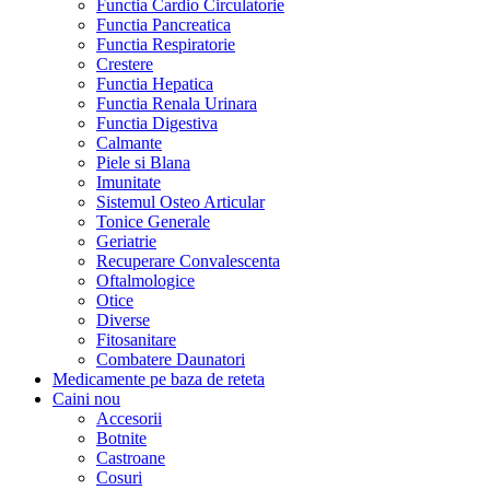
Functia Cardio Circulatorie
Functia Pancreatica
Functia Respiratorie
Crestere
Functia Hepatica
Functia Renala Urinara
Functia Digestiva
Calmante
Piele si Blana
Imunitate
Sistemul Osteo Articular
Tonice Generale
Geriatrie
Recuperare Convalescenta
Oftalmologice
Otice
Diverse
Fitosanitare
Combatere Daunatori
Medicamente pe baza de reteta
Caini
nou
Accesorii
Botnite
Castroane
Cosuri