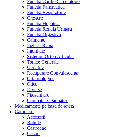
Functia Cardio Circulatorie
Functia Pancreatica
Functia Respiratorie
Crestere
Functia Hepatica
Functia Renala Urinara
Functia Digestiva
Calmante
Piele si Blana
Imunitate
Sistemul Osteo Articular
Tonice Generale
Geriatrie
Recuperare Convalescenta
Oftalmologice
Otice
Diverse
Fitosanitare
Combatere Daunatori
Medicamente pe baza de reteta
Caini
nou
Accesorii
Botnite
Castroane
Cosuri