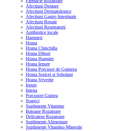
Farmacie Rozatoare
Afectiuni Dentare
Afectiuni Dermatologice
Afectiuni Gastro Intestinale
Afectiuni Renale
Afectiuni Respiratorii
Antibiotice locale
Hamsteri
Hrana
Hrana Chinchilla
Hrana Dihori
Hrana Hamster
Hrana Iepure
Hrana Porcusor de Guineea
Hrana Soricei si Sobolani
Hrana Veverite
Iepuri
Igiena
Porcusori Guinea
Soareci
Suplimente Vitamine
Batoane Rozatoare
Delicatese Rozatoare
Suplimente Alimentare
Suplimente Vitamino Minerale