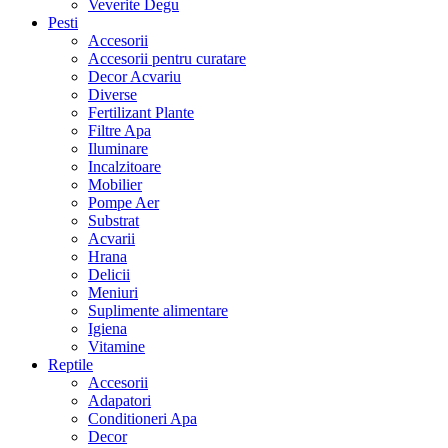
Veverite Degu
Pesti
Accesorii
Accesorii pentru curatare
Decor Acvariu
Diverse
Fertilizant Plante
Filtre Apa
Iluminare
Incalzitoare
Mobilier
Pompe Aer
Substrat
Acvarii
Hrana
Delicii
Meniuri
Suplimente alimentare
Igiena
Vitamine
Reptile
Accesorii
Adapatori
Conditioneri Apa
Decor