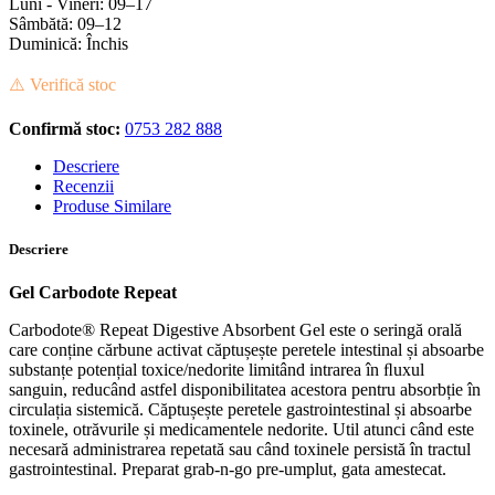
Luni - Vineri: 09–17
Sâmbătă: 09–12
Duminică: Închis
⚠️ Verifică stoc
Confirmă stoc:
0753 282 888
Descriere
Recenzii
Produse Similare
Descriere
Gel Carbodote Repeat
Carbodote® Repeat Digestive Absorbent Gel este o seringă orală
care conține cărbune activat căptușește peretele intestinal și absoarbe
substanțe potențial toxice/nedorite limitând intrarea în ﬂuxul
sanguin, reducând astfel disponibilitatea acestora pentru absorbție în
circulația sistemică. Căptușește peretele gastrointestinal și absoarbe
toxinele, otrăvurile și medicamentele nedorite. Util atunci când este
necesară administrarea repetată sau când toxinele persistă în tractul
gastrointestinal. Preparat grab-n-go pre-umplut, gata amestecat.