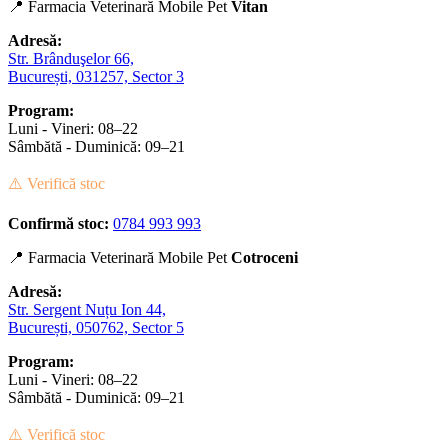
📍 Farmacia Veterinară Mobile Pet
Vitan
Adresă:
Str. Brânduşelor 66,
București, 031257, Sector 3
Program:
Luni - Vineri: 08–22
Sâmbătă - Duminică: 09–21
⚠️ Verifică stoc
Confirmă stoc:
0784 993 993
📍 Farmacia Veterinară Mobile Pet
Cotroceni
Adresă:
Str. Sergent Nuțu Ion 44,
București, 050762, Sector 5
Program:
Luni - Vineri: 08–22
Sâmbătă - Duminică: 09–21
⚠️ Verifică stoc