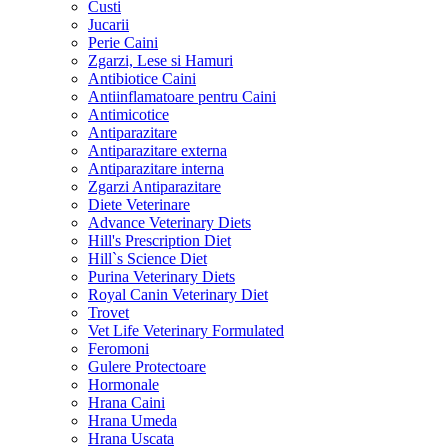
Custi
Jucarii
Perie Caini
Zgarzi, Lese si Hamuri
Antibiotice Caini
Antiinflamatoare pentru Caini
Antimicotice
Antiparazitare
Antiparazitare externa
Antiparazitare interna
Zgarzi Antiparazitare
Diete Veterinare
Advance Veterinary Diets
Hill's Prescription Diet
Hill`s Science Diet
Purina Veterinary Diets
Royal Canin Veterinary Diet
Trovet
Vet Life Veterinary Formulated
Feromoni
Gulere Protectoare
Hormonale
Hrana Caini
Hrana Umeda
Hrana Uscata