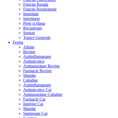
Functia Renala
Functia Respiratorie
Imunitate
Intretinere
Piele si blana
Recuperare
Seniori
Tonice Generale
Ferma
Albine
Bovine
Antiinflamatoare
Antimicotice
Antiparazitare Bovine
Farmacie Bovine
Mamite
Cabaline
Antiinflamatoare
Antimicotice Cai
Antiparazitare Cabaline
Farmacie Cai
Ingrijire Cai
Mamite
Sampoane Cai