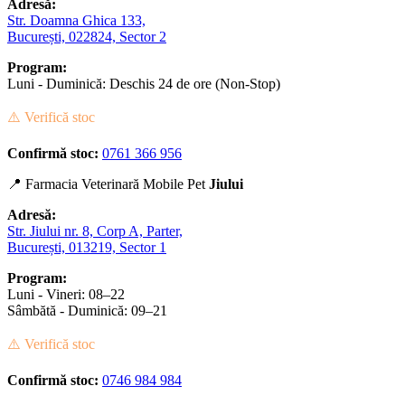
Adresă:
Str. Doamna Ghica 133,
București, 022824, Sector 2
Program:
Luni - Duminică: Deschis 24 de ore (Non-Stop)
⚠️ Verifică stoc
Confirmă stoc:
0761 366 956
📍 Farmacia Veterinară Mobile Pet
Jiului
Adresă:
Str. Jiului nr. 8, Corp A, Parter,
București, 013219, Sector 1
Program:
Luni - Vineri: 08–22
Sâmbătă - Duminică: 09–21
⚠️ Verifică stoc
Confirmă stoc:
0746 984 984