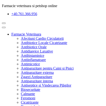
Farmacie veterinara si petshop online
+40.761.366.956
Farmacie Veterinara
Afectiuni Cardio Circulatorii
Antibiotice Locale Cicatrizante
Antibiotice Orale
Antidiareice Laxative
Antihistaminice
Antiinflamatoare
Antimicotice
Antiparazitare pentru Caini si Pisici
Antiparazitare externa
Zgarzi Antiparazitare
Antiparazitare interna
Antiseptice si Vindecarea Plăgilor
Biosecuritate
Calmante
Feromoni
Cicatrizante