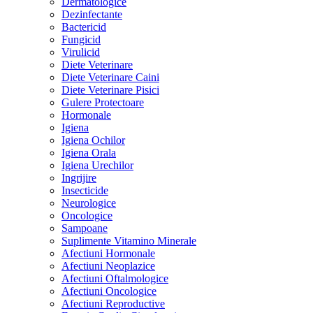
Dermatologice
Dezinfectante
Bactericid
Fungicid
Virulicid
Diete Veterinare
Diete Veterinare Caini
Diete Veterinare Pisici
Gulere Protectoare
Hormonale
Igiena
Igiena Ochilor
Igiena Orala
Igiena Urechilor
Ingrijire
Insecticide
Neurologice
Oncologice
Sampoane
Suplimente Vitamino Minerale
Afectiuni Hormonale
Afectiuni Neoplazice
Afectiuni Oftalmologice
Afectiuni Oncologice
Afectiuni Reproductive