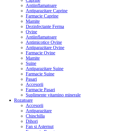
Caprine
Antiinflamatoare
Antiparazitare Caprine
Farmacie Caprine
Mamite
Dezinfectante Ferma
Ovine
Antiinflamatoare
Antimicotice Ovine
Antiparazitare Ovine
Farmacie Ovine
Mamite
Suine
Antiparazitare Suine
Farmacie Suine
Pasari
Accesorii
Farmacie Pasari
Suplimente vitamino minerale
Rozatoare
Accesorii
Antiparazitare
Chinchilla
Dihori
Fan si Asternut