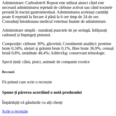
Administrare: Carbodote® Repeat este utilizat atunci când este
necesară administrarea repetată de cărbune activat sau când toxinele
persistă în tractul gastrointestinal. Administrarea aceleiași cantități
poate fi repetată la fiecare 4 până la 6 ore timp de 24 de ore.
Consultați întotdeauna medicul veterinar înainte de administrare.
Administrare simplă - numărați punctele de pe seringă, înfășurați
cadranul și împingeți pistonul.
Compoziție: cărbune 30%, glicerină; Constituenti analitici: proteine
brute 0,34%, uleiuri și grăsimi brute 0,1%, fibre brute 36,9%, cenușă
brută 0,8%, umiditate 48,4%; Aditivi/kg: conservant tehnologic.
Specii țintă: câini, pisici, animale de companie exotice
Recenzii
Fii primul care scrie o recenzie
Spune-ți părerea acordând o notă produsului
Împărtășiți-vă gândurile cu alți clienți
Scrie o recenzie