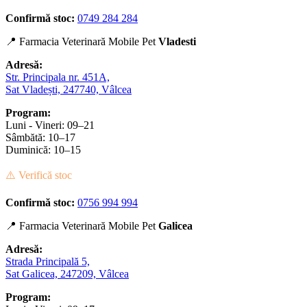
Confirmă stoc:
0749 284 284
📍 Farmacia Veterinară Mobile Pet
Vladesti
Adresă:
Str. Principala nr. 451A,
Sat Vladești, 247740, Vâlcea
Program:
Luni - Vineri: 09–21
Sâmbătă: 10–17
Duminică: 10–15
⚠️ Verifică stoc
Confirmă stoc:
0756 994 994
📍 Farmacia Veterinară Mobile Pet
Galicea
Adresă:
Strada Principală 5,
Sat Galicea, 247209, Vâlcea
Program: