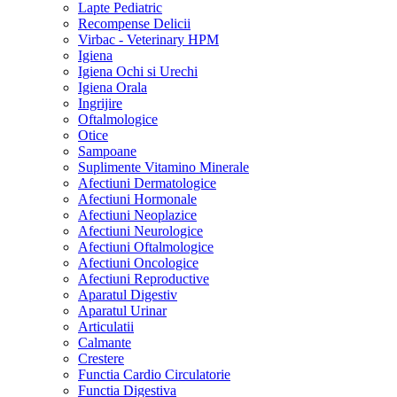
Lapte Pediatric
Recompense Delicii
Virbac - Veterinary HPM
Igiena
Igiena Ochi si Urechi
Igiena Orala
Ingrijire
Oftalmologice
Otice
Sampoane
Suplimente Vitamino Minerale
Afectiuni Dermatologice
Afectiuni Hormonale
Afectiuni Neoplazice
Afectiuni Neurologice
Afectiuni Oftalmologice
Afectiuni Oncologice
Afectiuni Reproductive
Aparatul Digestiv
Aparatul Urinar
Articulatii
Calmante
Crestere
Functia Cardio Circulatorie
Functia Digestiva