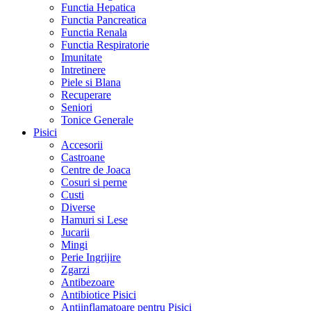
Functia Hepatica
Functia Pancreatica
Functia Renala
Functia Respiratorie
Imunitate
Intretinere
Piele si Blana
Recuperare
Seniori
Tonice Generale
Pisici
Accesorii
Castroane
Centre de Joaca
Cosuri si perne
Custi
Diverse
Hamuri si Lese
Jucarii
Mingi
Perie Ingrijire
Zgarzi
Antibezoare
Antibiotice Pisici
Antiinflamatoare pentru Pisici