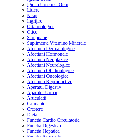
Igiena Urechi si Ochi
Litiere
Nisip
Ingrijire
Oftalmologice
Otice
Sampoane
Suplimente Vitamino Minerale
Afectiuni Dermatologice
Afectiuni Hormonale
Afectiuni Neoplazice
Afectiuni Neurologice
Afectiuni Oftalmologice
Afectiuni Oncologice
Afectiuni Reproductive
Aparatul Digestiv
Aparatul Urinar
Articulatii
Calmante
Crestere
Dieta
Functia Cardio Circulatorie
Functia Digestiva
Functia Hepatica
Functia Pancreatica