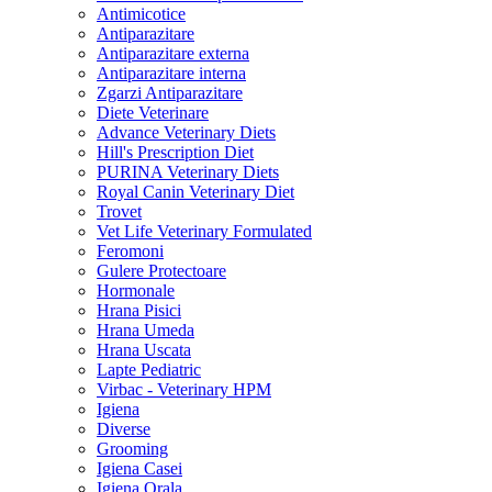
Antimicotice
Antiparazitare
Antiparazitare externa
Antiparazitare interna
Zgarzi Antiparazitare
Diete Veterinare
Advance Veterinary Diets
Hill's Prescription Diet
PURINA Veterinary Diets
Royal Canin Veterinary Diet
Trovet
Vet Life Veterinary Formulated
Feromoni
Gulere Protectoare
Hormonale
Hrana Pisici
Hrana Umeda
Hrana Uscata
Lapte Pediatric
Virbac - Veterinary HPM
Igiena
Diverse
Grooming
Igiena Casei
Igiena Orala