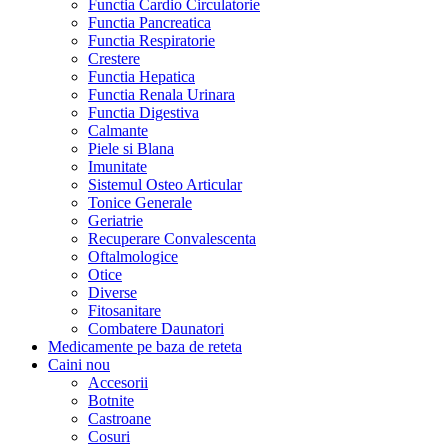
Functia Cardio Circulatorie
Functia Pancreatica
Functia Respiratorie
Crestere
Functia Hepatica
Functia Renala Urinara
Functia Digestiva
Calmante
Piele si Blana
Imunitate
Sistemul Osteo Articular
Tonice Generale
Geriatrie
Recuperare Convalescenta
Oftalmologice
Otice
Diverse
Fitosanitare
Combatere Daunatori
Medicamente pe baza de reteta
Caini
nou
Accesorii
Botnite
Castroane
Cosuri