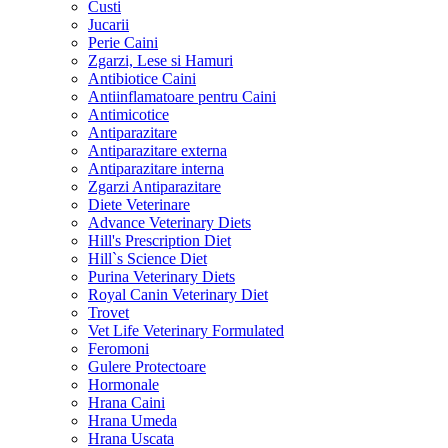
Custi
Jucarii
Perie Caini
Zgarzi, Lese si Hamuri
Antibiotice Caini
Antiinflamatoare pentru Caini
Antimicotice
Antiparazitare
Antiparazitare externa
Antiparazitare interna
Zgarzi Antiparazitare
Diete Veterinare
Advance Veterinary Diets
Hill's Prescription Diet
Hill`s Science Diet
Purina Veterinary Diets
Royal Canin Veterinary Diet
Trovet
Vet Life Veterinary Formulated
Feromoni
Gulere Protectoare
Hormonale
Hrana Caini
Hrana Umeda
Hrana Uscata