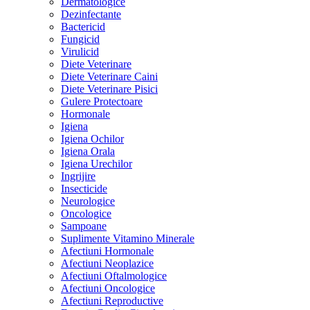
Dermatologice
Dezinfectante
Bactericid
Fungicid
Virulicid
Diete Veterinare
Diete Veterinare Caini
Diete Veterinare Pisici
Gulere Protectoare
Hormonale
Igiena
Igiena Ochilor
Igiena Orala
Igiena Urechilor
Ingrijire
Insecticide
Neurologice
Oncologice
Sampoane
Suplimente Vitamino Minerale
Afectiuni Hormonale
Afectiuni Neoplazice
Afectiuni Oftalmologice
Afectiuni Oncologice
Afectiuni Reproductive