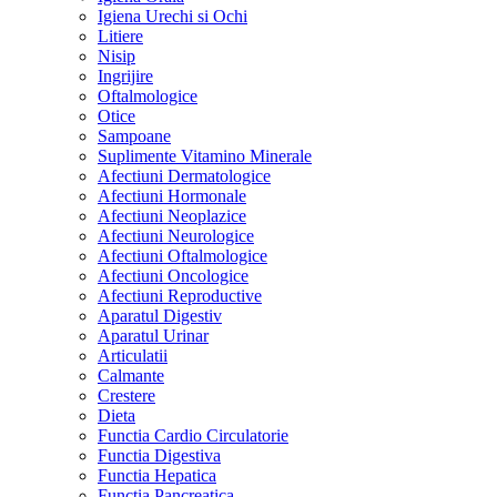
Igiena Urechi si Ochi
Litiere
Nisip
Ingrijire
Oftalmologice
Otice
Sampoane
Suplimente Vitamino Minerale
Afectiuni Dermatologice
Afectiuni Hormonale
Afectiuni Neoplazice
Afectiuni Neurologice
Afectiuni Oftalmologice
Afectiuni Oncologice
Afectiuni Reproductive
Aparatul Digestiv
Aparatul Urinar
Articulatii
Calmante
Crestere
Dieta
Functia Cardio Circulatorie
Functia Digestiva
Functia Hepatica
Functia Pancreatica