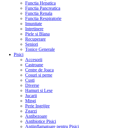
Functia Hepatica
Functia Pancreatica
Functia Renala
Functia Respiratorie
Imunitate
Intretinere
Piele si Blana
Recuperare
Seniori
Tonice Generale
Pisici
Accesorii
Castroane
Centre de Joaca
Cosuri si perne
Custi
Diverse
Hamuri si Lese
Jucarii
Mingi
Perie Ingrijire
Zgarzi
Antibezoare
Antibiotice Pisici
Antiinflamatoare pentru Pisici