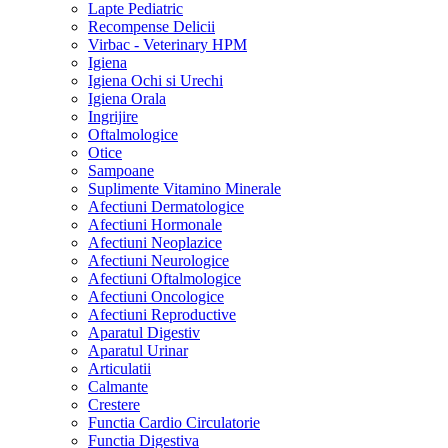
Lapte Pediatric
Recompense Delicii
Virbac - Veterinary HPM
Igiena
Igiena Ochi si Urechi
Igiena Orala
Ingrijire
Oftalmologice
Otice
Sampoane
Suplimente Vitamino Minerale
Afectiuni Dermatologice
Afectiuni Hormonale
Afectiuni Neoplazice
Afectiuni Neurologice
Afectiuni Oftalmologice
Afectiuni Oncologice
Afectiuni Reproductive
Aparatul Digestiv
Aparatul Urinar
Articulatii
Calmante
Crestere
Functia Cardio Circulatorie
Functia Digestiva