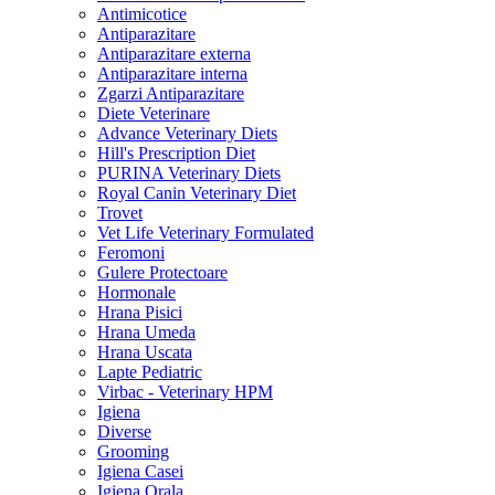
Antimicotice
Antiparazitare
Antiparazitare externa
Antiparazitare interna
Zgarzi Antiparazitare
Diete Veterinare
Advance Veterinary Diets
Hill's Prescription Diet
PURINA Veterinary Diets
Royal Canin Veterinary Diet
Trovet
Vet Life Veterinary Formulated
Feromoni
Gulere Protectoare
Hormonale
Hrana Pisici
Hrana Umeda
Hrana Uscata
Lapte Pediatric
Virbac - Veterinary HPM
Igiena
Diverse
Grooming
Igiena Casei
Igiena Orala