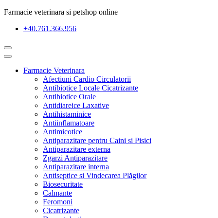
Farmacie veterinara si petshop online
+40.761.366.956
Farmacie Veterinara
Afectiuni Cardio Circulatorii
Antibiotice Locale Cicatrizante
Antibiotice Orale
Antidiareice Laxative
Antihistaminice
Antiinflamatoare
Antimicotice
Antiparazitare pentru Caini si Pisici
Antiparazitare externa
Zgarzi Antiparazitare
Antiparazitare interna
Antiseptice si Vindecarea Plăgilor
Biosecuritate
Calmante
Feromoni
Cicatrizante