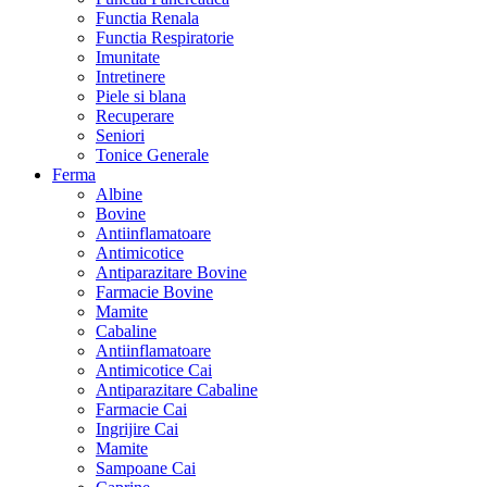
Functia Renala
Functia Respiratorie
Imunitate
Intretinere
Piele si blana
Recuperare
Seniori
Tonice Generale
Ferma
Albine
Bovine
Antiinflamatoare
Antimicotice
Antiparazitare Bovine
Farmacie Bovine
Mamite
Cabaline
Antiinflamatoare
Antimicotice Cai
Antiparazitare Cabaline
Farmacie Cai
Ingrijire Cai
Mamite
Sampoane Cai