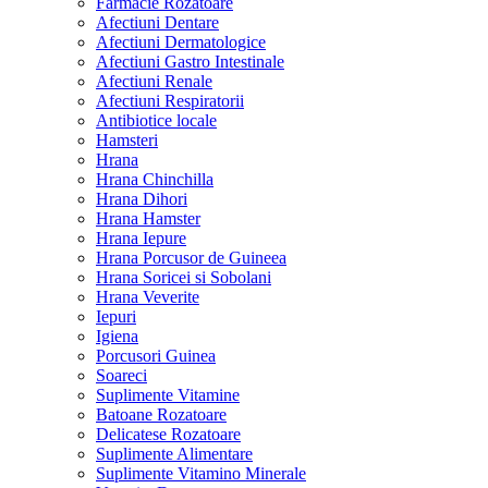
Farmacie Rozatoare
Afectiuni Dentare
Afectiuni Dermatologice
Afectiuni Gastro Intestinale
Afectiuni Renale
Afectiuni Respiratorii
Antibiotice locale
Hamsteri
Hrana
Hrana Chinchilla
Hrana Dihori
Hrana Hamster
Hrana Iepure
Hrana Porcusor de Guineea
Hrana Soricei si Sobolani
Hrana Veverite
Iepuri
Igiena
Porcusori Guinea
Soareci
Suplimente Vitamine
Batoane Rozatoare
Delicatese Rozatoare
Suplimente Alimentare
Suplimente Vitamino Minerale