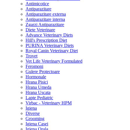
Antimicotice
Antiparazitare
Antiparazitare externa
Antiparazitare interna
Zgarzi Antiparazitare
Diete Veterinare
Advance Veterinary Diets
Hill's Prescription Diet
PURINA Veterinary Diets
Royal Canin Veterinary Diet
Trovet
Vet Life Veterinary Formulated
Feromoni
Gulere Protectoare
Hormonale
Hrana Pisici
Hrana Umeda
Hrana Uscata
Lapte Pediatric
Virbac - Veterinary HPM
Igiena
Diverse
Grooming
Igiena Casei
Igiena Orala