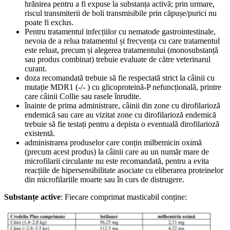
hrănirea pentru a fi expuse la substanța activă; prin urmare,
riscul transmiterii de boli transmisibile prin căpușe/purici nu
poate fi exclus.
Pentru tratamentul infecțiilor cu nematode gastrointestinale,
nevoia de a relua tratamentul și frecvența cu care tratamentul
este reluat, precum și alegerea tratamentului (monosubstanță
sau produs combinat) trebuie evaluate de către veterinarul
curant.
doza recomandată trebuie să fie respectată strict la câinii cu
mutație MDR1 (-/- ) cu glicoproteină-P nefuncțională, printre
care câinii Collie sau rasele înrudite.
înainte de prima administrare, câinii din zone cu dirofilarioză
endemică sau care au vizitat zone cu dirofilarioză endemică
trebuie să fie testați pentru a depista o eventuală dirofilarioză
existentă.
administrarea produselor care conțin milbemicin oximă
(precum acest produs) la câinii care au un număr mare de
microfilarii circulante nu este recomandată, pentru a evita
reacțiile de hipersensibilitate asociate cu eliberarea proteinelor
din microfilariile moarte sau în curs de distrugere.
Substanțe active
: Fiecare comprimat masticabil conține: