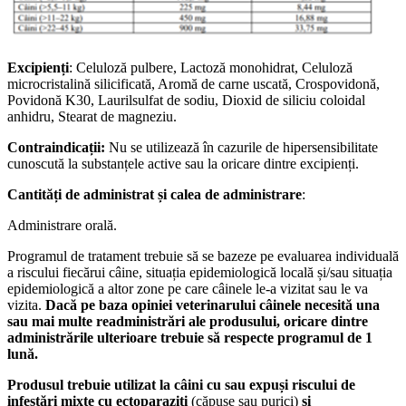
Excipienți
: Celuloză pulbere, Lactoză monohidrat, Celuloză
microcristalină silicificată, Aromă de carne uscată, Crospovidonă,
Povidonă K30, Laurilsulfat de sodiu, Dioxid de siliciu coloidal
anhidru, Stearat de magneziu.
Contraindicații:
Nu se utilizează în cazurile de hipersensibilitate
cunoscută la substanțele active sau la oricare dintre excipienți.
Cantități de administrat și calea de administrare
:
Administrare orală.
Programul de tratament trebuie să se bazeze pe evaluarea individuală
a riscului fiecărui câine, situația epidemiologică locală și/sau situația
epidemiologică a altor zone pe care câinele le-a vizitat sau le va
vizita.
Dacă pe baza opiniei veterinarului câinele necesită una
sau mai multe readministrări ale produsului, oricare dintre
administrările ulterioare trebuie să respecte programul de 1
lună.
Produsul trebuie utilizat la câini cu sau expuși riscului de
infestări mixte cu ectoparaziți
(căpușe sau purici)
și