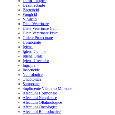
Dermatologice
Dezinfectante
Bactericid
Fungicid
Virulicid
Diete Veterinare
Diete Veterinare Caini
Diete Veterinare Pisici
Gulere Protectoare
Hormonale
Igiena
Igiena Ochilor
Igiena Orala
Igiena Urechilor
Ingrijire
Insecticide
Neurologice
Oncologice
Sampoane
Suplimente Vitamino Minerale
Afectiuni Hormonale
Afectiuni Neoplazice
Afectiuni Oftalmologice
Afectiuni Oncologice
Afectiuni Reproductive