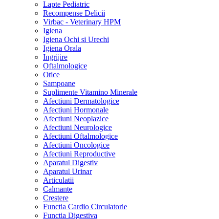
Lapte Pediatric
Recompense Delicii
Virbac - Veterinary HPM
Igiena
Igiena Ochi si Urechi
Igiena Orala
Ingrijire
Oftalmologice
Otice
Sampoane
Suplimente Vitamino Minerale
Afectiuni Dermatologice
Afectiuni Hormonale
Afectiuni Neoplazice
Afectiuni Neurologice
Afectiuni Oftalmologice
Afectiuni Oncologice
Afectiuni Reproductive
Aparatul Digestiv
Aparatul Urinar
Articulatii
Calmante
Crestere
Functia Cardio Circulatorie
Functia Digestiva