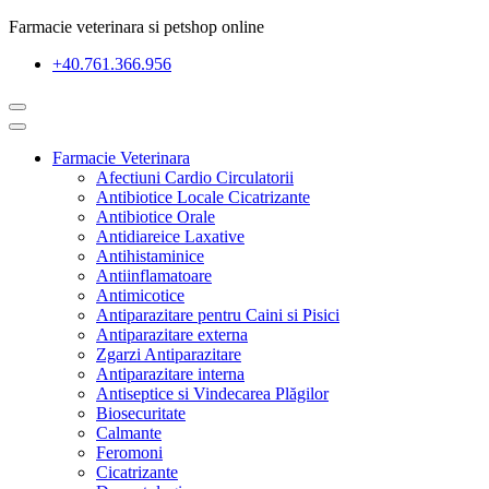
Farmacie veterinara si petshop online
+40.761.366.956
Farmacie Veterinara
Afectiuni Cardio Circulatorii
Antibiotice Locale Cicatrizante
Antibiotice Orale
Antidiareice Laxative
Antihistaminice
Antiinflamatoare
Antimicotice
Antiparazitare pentru Caini si Pisici
Antiparazitare externa
Zgarzi Antiparazitare
Antiparazitare interna
Antiseptice si Vindecarea Plăgilor
Biosecuritate
Calmante
Feromoni
Cicatrizante