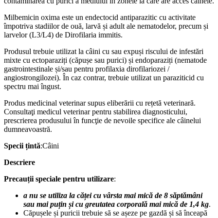
contaminarea cu purici a mediului în zonele la care are acces câinele.
Milbemicin oxima este un endectocid antiparazitic cu activitate
împotriva stadiilor de ouă, larvă și adult ale nematodelor, precum și
larvelor (L3/L4) de Dirofilaria immitis.
Produsul trebuie utilizat la câini cu sau expuși riscului de infestări
mixte cu ectoparaziți (căpușe sau purici) și endoparaziți (nematode
gastrointestinale și/sau pentru profilaxia dirofilariozei /
angiostrongilozei). În caz contrar, trebuie utilizat un paraziticid cu
spectru mai îngust.
Produs medicinal veterinar supus eliberării cu rețetă veterinară.
Consultaţi medicul veterinar pentru stabilirea diagnosticului,
prescrierea produsului în funcţie de nevoile specifice ale câinelui
dumneavoastră.
Specii țintă
:Câini
Descriere
Precauții speciale pentru utilizare
:
a nu se utiliza la căței cu vârsta mai mică de 8 săptămâni
sau mai puțin și cu greutatea corporală mai mică de 1,4 kg
.
Căpușele și puricii trebuie să se așeze pe gazdă și să înceapă