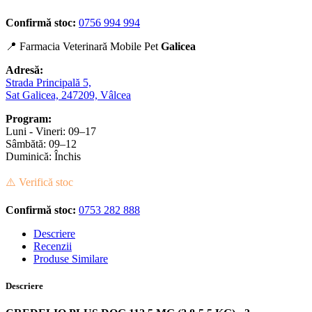
Confirmă stoc:
0756 994 994
📍 Farmacia Veterinară Mobile Pet
Galicea
Adresă:
Strada Principală 5,
Sat Galicea, 247209, Vâlcea
Program:
Luni - Vineri: 09–17
Sâmbătă: 09–12
Duminică: Închis
⚠️ Verifică stoc
Confirmă stoc:
0753 282 888
Descriere
Recenzii
Produse Similare
Descriere