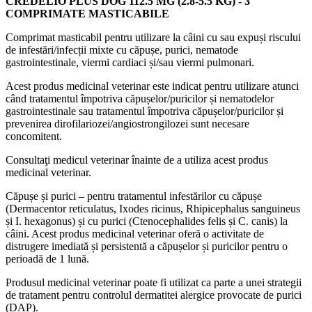
CREDELIO PLUS DOG 112.5 MG (2.8-5.5 KG) - 3
COMPRIMATE MASTICABILE
Comprimat masticabil pentru utilizare la câini cu sau expuși riscului
de infestări/infecții mixte cu căpușe, purici, nematode
gastrointestinale, viermi cardiaci și/sau viermi pulmonari.
Acest produs medicinal veterinar este indicat pentru utilizare atunci
când tratamentul împotriva căpușelor/puricilor și nematodelor
gastrointestinale sau tratamentul împotriva căpușelor/puricilor și
prevenirea dirofilariozei/angiostrongilozei sunt necesare
concomitent.
Consultaţi medicul veterinar înainte de a utiliza acest produs
medicinal veterinar.
Căpușe și purici – pentru tratamentul infestărilor cu căpușe
(Dermacentor reticulatus, Ixodes ricinus, Rhipicephalus sanguineus
și I. hexagonus) și cu purici (Ctenocephalides felis și C. canis) la
câini. Acest produs medicinal veterinar oferă o activitate de
distrugere imediată și persistentă a căpușelor și puricilor pentru o
perioadă de 1 lună.
Produsul medicinal veterinar poate fi utilizat ca parte a unei strategii
de tratament pentru controlul dermatitei alergice provocate de purici
(DAP).