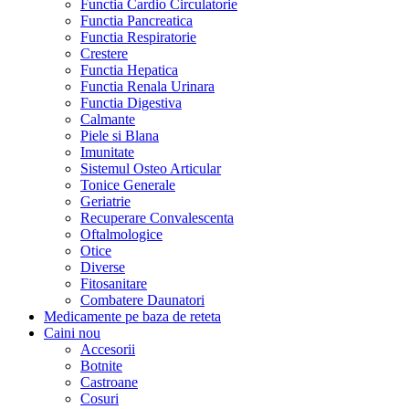
Functia Cardio Circulatorie
Functia Pancreatica
Functia Respiratorie
Crestere
Functia Hepatica
Functia Renala Urinara
Functia Digestiva
Calmante
Piele si Blana
Imunitate
Sistemul Osteo Articular
Tonice Generale
Geriatrie
Recuperare Convalescenta
Oftalmologice
Otice
Diverse
Fitosanitare
Combatere Daunatori
Medicamente pe baza de reteta
Caini
nou
Accesorii
Botnite
Castroane
Cosuri