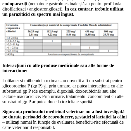
endoparaziți
(nematode gastrointestinale și/sau pentru profilaxia
dirofilariozei / angiostrongilozei).
În caz contrar, trebuie utilizat
un paraziticid cu spectru mai îngust.
Interacțiuni cu alte produse medicinale sau alte forme de
interacțiune:
Lotilaner și milbemicin oxima s-au dovedit a fi un substrat pentru
glicoproteina P (gp P) și, prin urmare, ar putea interacționa cu alte
substraturi gp P (de exemplu, digoxină, doxorubicină) sau alte
lactone macrociclice. Prin urmare, tratamentul concomitent cu alte
substraturi gp P ar putea duce la toxicitate sporită.
Siguranța produsului medicinal veterinar nu a fost investigată
pe durata perioadei de reproducere, gestației și lactației la câini
–
utilizați numai în funcție de evaluarea beneficiu-risc efectuată de
către veterinarul responsabil.