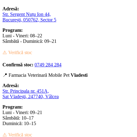
Adresă:
Str. Sergent Nuțu Ion 44,
București, 050762, Sector 5
Program:
Luni - Vineri: 08–22
Sâmbătă - Duminică: 09–21
⚠️ Verifică stoc
Confirmă stoc:
0749 284 284
📍 Farmacia Veterinară Mobile Pet
Vladesti
Adresă:
Str. Principala nr. 451A,
Sat Vladești, 247740, Vâlcea
Program:
Luni - Vineri: 09–21
Sâmbătă: 10–17
Duminică: 10–15
⚠️ Verifică stoc