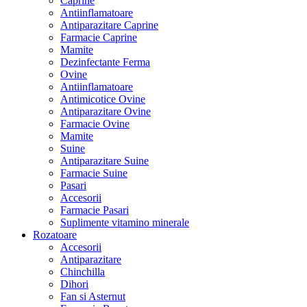
Caprine
Antiinflamatoare
Antiparazitare Caprine
Farmacie Caprine
Mamite
Dezinfectante Ferma
Ovine
Antiinflamatoare
Antimicotice Ovine
Antiparazitare Ovine
Farmacie Ovine
Mamite
Suine
Antiparazitare Suine
Farmacie Suine
Pasari
Accesorii
Farmacie Pasari
Suplimente vitamino minerale
Rozatoare
Accesorii
Antiparazitare
Chinchilla
Dihori
Fan si Asternut