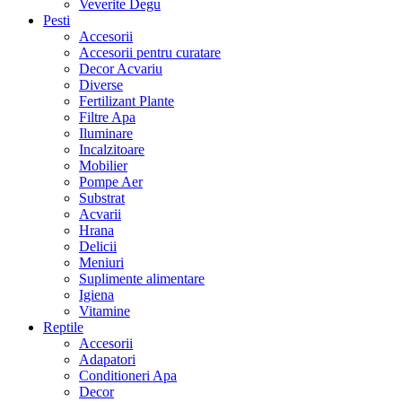
Veverite Degu
Pesti
Accesorii
Accesorii pentru curatare
Decor Acvariu
Diverse
Fertilizant Plante
Filtre Apa
Iluminare
Incalzitoare
Mobilier
Pompe Aer
Substrat
Acvarii
Hrana
Delicii
Meniuri
Suplimente alimentare
Igiena
Vitamine
Reptile
Accesorii
Adapatori
Conditioneri Apa
Decor