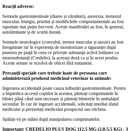
Reacții adverse:
Semnele gastrointestinale (diaree și vărsături), anorexia, tremorul
muscular, letargia, pruritul și modificările comportamentale au fost
raportate mai puțin frecvent. Aceste manifestări au fost, în general,
autolimitante și de scurtă durată.
Semnele neurologice (convulsii, tremor muscular și ataxie) au fost
înregistrate rar în experiența de monitorizare a siguranței după
punerea pe piață în ceea ce privește substanța activă lotilaner ca
monosubstanță (Credelio), la aceeași doză ca și în acest produs.
Aceste semne se rezolvă de obicei fără tratament.
Precauții speciale care trebuie luate de persoana care
administrează produsul medicinal veterinar la animale:
Ingerarea accidentală poate cauza tulburări gastrointestinale. Pentru
a împiedica accesul copiilor la acestea, păstrați comprimatele în
blister până când sunt necesare și păstrați blisterele în ambalajul
secundar. În caz de ingerare accidentală, solicitați imediat sfatul
medicului și prezentați medicului prospectul sau eticheta.
Spălați-vă pe mâini după manipularea comprimatelor.
Important: CREDELIO PLUS DOG 112.5 MG (2.8-5.5 KG) - 3