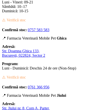
Luni - Vineri: 09-21
Sâmbătă: 10–17
Duminică: 10-15
⚠️ Verifică stoc
Confirmă stoc:
0757 583 583
📍 Farmacia Veterinară Mobile Pet
Ghica
Adresă:
Str. Doamna Ghica 133,
București, 022824, Sector 2
Program:
Luni - Duminică: Deschis 24 de ore (Non-Stop)
⚠️ Verifică stoc
Confirmă stoc:
0761 366 956
📍 Farmacia Veterinară Mobile Pet
Jiului
Adresă:
Str. Jiului nr. 8, Corp A, Parter,