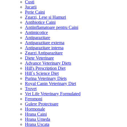
Custi
Jucarii
Perie Caini
Zgarzi, Lese si Hamuri
Antibiotice Caini
Antiinflamatoare pentru Caini
Antimicotice
Antiparazitare
Antiparazitare externa
Antiparazitare interna
Zgarzi Antiparazitare
Diete Veterinare
Advance Veterinary Diets
Hill's Prescription Diet
Hill`s Science Diet
Purina Veterinary Diets
Royal Canin Veterinary Diet
Trovet
Vet Life Veterinary Formulated
Feromoni
Gulere Protectoare
Hormonale
Hrana Caini
Hrana Umeda
Hrana Uscata