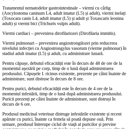
Tratamentul nematodelor gastrointestinale – viermi cu cârlig
(Ancylostoma caninum L4, adult imatur (L5) și adult), viermi inelați
(Toxocara canis L4, adult imatur (L5) și adult și Toxascaris leonina
adult) și viermi bici (Trichuris vulpis adult).
Viermi cardiaci – prevenirea dirofilariozei (Dirofilaria immitis).
Viermi pulmonari – prevenirea angiostrongilozei prin reducerea
nivelului infecției cu Angiostrongylus vasorum (vierme pulmonar) în
stadiul adult imatur (L5) și adult, cu administrare lunară.
Pentru căpușe, debutul eficacității este în decurs de 48 de ore de la
momentul așezării pe corp, timp de o lună după administrarea
produsului. Căpușele I. ricinus existente, prezente pe câini înainte de
administrare, sunt distruse în decurs de 8 ore.
Pentru purici, debutul eficacității este în decurs de 4 ore de la
momentul infestării, timp de o lună după administrarea produsului.
Puricii prezenți pe câini înainte de administrare, sunt distruși în
decurs de 6 ore.
Produsul medicinal veterinar distruge infestările existente și recent
apărute cu purici, înainte ca femela să poată depune ouă. Prin
urmare, produsul întrerupe ciclul de viață al puricilor și previne