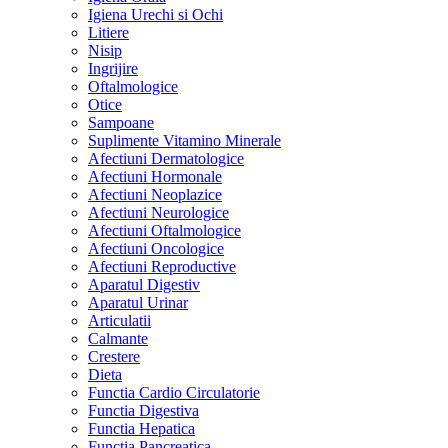
Igiena Urechi si Ochi
Litiere
Nisip
Ingrijire
Oftalmologice
Otice
Sampoane
Suplimente Vitamino Minerale
Afectiuni Dermatologice
Afectiuni Hormonale
Afectiuni Neoplazice
Afectiuni Neurologice
Afectiuni Oftalmologice
Afectiuni Oncologice
Afectiuni Reproductive
Aparatul Digestiv
Aparatul Urinar
Articulatii
Calmante
Crestere
Dieta
Functia Cardio Circulatorie
Functia Digestiva
Functia Hepatica
Functia Pancreatica