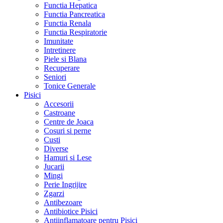
Functia Hepatica
Functia Pancreatica
Functia Renala
Functia Respiratorie
Imunitate
Intretinere
Piele si Blana
Recuperare
Seniori
Tonice Generale
Pisici
Accesorii
Castroane
Centre de Joaca
Cosuri si perne
Custi
Diverse
Hamuri si Lese
Jucarii
Mingi
Perie Ingrijire
Zgarzi
Antibezoare
Antibiotice Pisici
Antiinflamatoare pentru Pisici