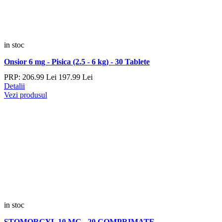
in stoc
Onsior 6 mg - Pisica (2.5 - 6 kg) - 30 Tablete
PRP:
206.
99
Lei
197.
99
Lei
Detalii
Vezi produsul
in stoc
STOMORGYL 10 MG - 20 COMPRIMATE