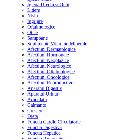
Igiena Urechi si Ochi
Litiere
Nisip
Ingrijire
Oftalmologice
Otice
Sampoane
Suplimente Vitamino Minerale
Afectiuni Dermatologice
Afectiuni Hormonale
Afectiuni Neoplazice
Afectiuni Neurologice
Afectiuni Oftalmologice
Afectiuni Oncologice
Afectiuni Reproductive
Aparatul Digestiv
Aparatul Urinar
Articulatii
Calmante
Crestere
Dieta
Functia Cardio Circulatorie
Functia Digestiva
Functia Hepatica
Functia Pancreatica