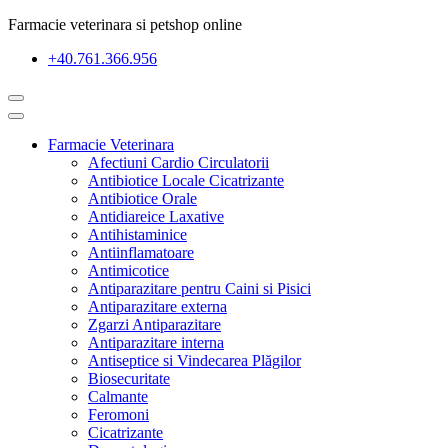
Farmacie veterinara si petshop online
+40.761.366.956
Farmacie Veterinara
Afectiuni Cardio Circulatorii
Antibiotice Locale Cicatrizante
Antibiotice Orale
Antidiareice Laxative
Antihistaminice
Antiinflamatoare
Antimicotice
Antiparazitare pentru Caini si Pisici
Antiparazitare externa
Zgarzi Antiparazitare
Antiparazitare interna
Antiseptice si Vindecarea Plăgilor
Biosecuritate
Calmante
Feromoni
Cicatrizante