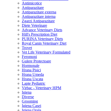
Antimicotice
Antiparazitare
Antiparazitare externa
Antiparazitare interna
Zgarzi Antiparazitare
Diete Veterinare
Advance Veterinary Diets
Hill's Prescription Diet
PURINA Veterinary Diets
Royal Canin Veterinary Diet
Trovet
Vet Life Veterinary Formulated
Feromoni
Gulere Protectoare
Hormonale
Hrana Pisici
Hrana Umeda
Hrana Uscata
Lapte Pediatric
Virbac - Veterinary HPM
Igiena
Diverse
Grooming
Igiena Casei
Igiena Orala