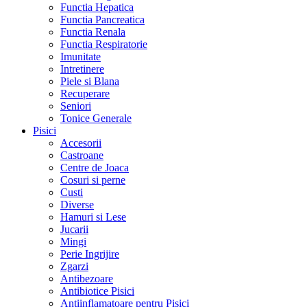
Functia Hepatica
Functia Pancreatica
Functia Renala
Functia Respiratorie
Imunitate
Intretinere
Piele si Blana
Recuperare
Seniori
Tonice Generale
Pisici
Accesorii
Castroane
Centre de Joaca
Cosuri si perne
Custi
Diverse
Hamuri si Lese
Jucarii
Mingi
Perie Ingrijire
Zgarzi
Antibezoare
Antibiotice Pisici
Antiinflamatoare pentru Pisici