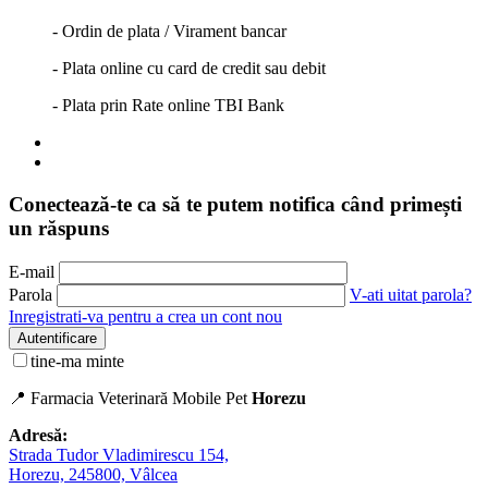
- Ordin de plata / Virament bancar
- Plata online cu card de credit sau debit
- Plata prin Rate online TBI Bank
Conectează-te ca să te putem notifica când primești
un răspuns
E-mail
Parola
V-ati uitat parola?
Inregistrati-va pentru a crea un cont nou
Autentificare
tine-ma minte
📍 Farmacia Veterinară Mobile Pet
Horezu
Adresă:
Strada Tudor Vladimirescu 154,
Horezu, 245800, Vâlcea