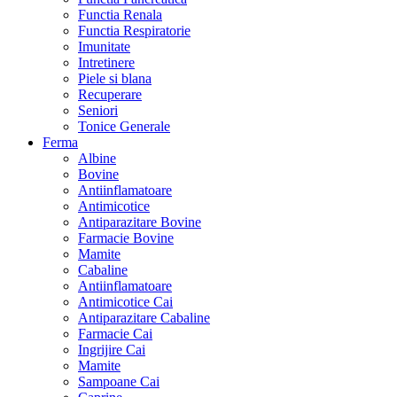
Functia Renala
Functia Respiratorie
Imunitate
Intretinere
Piele si blana
Recuperare
Seniori
Tonice Generale
Ferma
Albine
Bovine
Antiinflamatoare
Antimicotice
Antiparazitare Bovine
Farmacie Bovine
Mamite
Cabaline
Antiinflamatoare
Antimicotice Cai
Antiparazitare Cabaline
Farmacie Cai
Ingrijire Cai
Mamite
Sampoane Cai