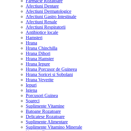
Farmacie Rozatoare
Afectiuni Dentare
Afectiuni Dermatologice
Afectiuni Gastro Intestinale
Afectiuni Renale
Afectiuni Respiratorii
Antibiotice locale
Hamsteri
Hrana
Hrana Chinchilla
Hrana Dihori
Hrana Hamster
Hrana Iepure
Hrana Porcusor de Guineea
Hrana Soricei si Sobolani
Hrana Veverite
Iepuri
Igiena
Porcusori Guinea
Soareci
Suplimente Vitamine
Batoane Rozatoare
Delicatese Rozatoare
Suplimente Alimentare
Suplimente Vitamino Minerale