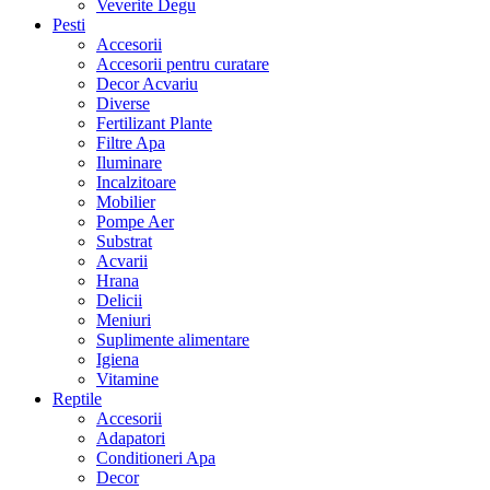
Veverite Degu
Pesti
Accesorii
Accesorii pentru curatare
Decor Acvariu
Diverse
Fertilizant Plante
Filtre Apa
Iluminare
Incalzitoare
Mobilier
Pompe Aer
Substrat
Acvarii
Hrana
Delicii
Meniuri
Suplimente alimentare
Igiena
Vitamine
Reptile
Accesorii
Adapatori
Conditioneri Apa
Decor