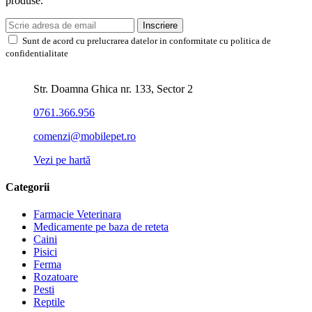
produse.
Inscriere
Sunt de acord cu prelucrarea datelor in conformitate cu politica de
confidentialitate
Str. Doamna Ghica nr. 133, Sector 2
0761.366.956
comenzi@mobilepet.ro
Vezi pe hartă
Categorii
Farmacie Veterinara
Medicamente pe baza de reteta
Caini
Pisici
Ferma
Rozatoare
Pesti
Reptile