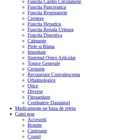
Functia Cardio Circulatorie
Functia Pancreatica
Functia Respiratorie
Crestere
Functia Hepatica
Functia Renala Urinara
Functia Digestiva
Calmante
Piele si Blana
Imunitate
Sistemul Osteo Articular
Tonice Generale
Geriatrie
Recuperare Convalescenta
Oftalmologice
Otice
Diverse
Fitosanitare
Combatere Daunatori
Medicamente pe baza de reteta
Caini
nou
Accesorii
Botnite
Castroane
Cosuri