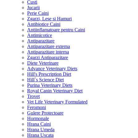
Custi
Jucarii
Perie Caini
Zgarzi, Lese si Hamuri
Antibiotice Caini
Antiinflamatoare pentru Caini
Antimicotice
Antiparazitare
Antiparazitare externa
Antiparazitare interna
Zgarzi Antiparazitare
Diete Veterinare
Advance Veterinary Diets
Hill's Prescription Diet
Hill`s Science Diet
Purina Veterinary Diets
Royal Canin Veterinary Diet
Trovet
Vet Life Veterinary Formulated
Feromoni
Gulere Protectoare
Hormonale
Hrana Caini
Hrana Umeda
Hrana Uscata