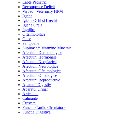
Lapte Pediatric
Recompense Delicii
Virbac - Veterinary HPM
Igiena
Igiena Ochi si Urechi
Igiena Orala
Ingrijire
Oftalmologice
Otice
Sampoane
Suplimente Vitamino Minerale
Afectiuni Dermatologice
Afectiuni Hormonale
Afectiuni Neoplazice
Afectiuni Neurologice
Afectiuni Oftalmologice
Afectiuni Oncologice
Afectiuni Reproductive
Aparatul Digestiv
Aparatul Urinar
Articulatii
Calmante
Crestere
Functia Cardio Circulatorie
Functia Digestiva