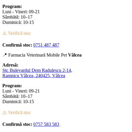
Program:
Luni - Vineri: 09-21
Sâmbătă: 10–17
Duminică: 10-15
⚠️ Verifică stoc
Confirmă stoc:
0751 487 487
📍 Farmacia Veterinară Mobile Pet
Vâlcea
Adresă:
Str. Bulevardul Dem Radulescu 2-14,
Ramnicu Vâlcea, 240425, Vâlcea
Program:
Luni - Vineri: 09-21
Sâmbătă: 10–17
Duminică: 10-15
⚠️ Verifică stoc
Confirmă stoc:
0757 583 583