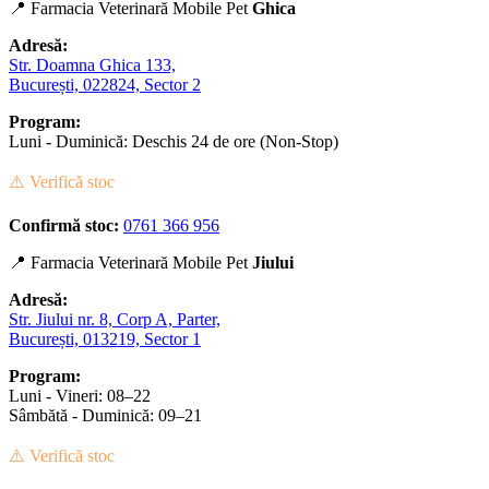
📍 Farmacia Veterinară Mobile Pet
Ghica
Adresă:
Str. Doamna Ghica 133,
București, 022824, Sector 2
Program:
Luni - Duminică: Deschis 24 de ore (Non-Stop)
⚠️ Verifică stoc
Confirmă stoc:
0761 366 956
📍 Farmacia Veterinară Mobile Pet
Jiului
Adresă:
Str. Jiului nr. 8, Corp A, Parter,
București, 013219, Sector 1
Program:
Luni - Vineri: 08–22
Sâmbătă - Duminică: 09–21
⚠️ Verifică stoc