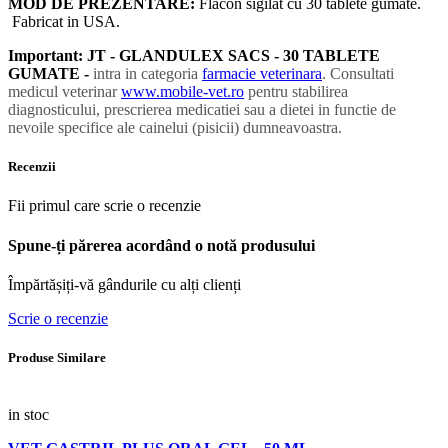
MOD DE PREZENTARE:
Flacon sigilat cu 30 tablete gumate.
Fabricat in USA.
Important:
JT - GLANDULEX SACS - 30 TABLETE
GUMATE -
intra in categoria
farmacie veterinara
. Consultati
medicul veterinar
www.mobile-vet.ro
pentru stabilirea
diagnosticului, prescrierea medicatiei sau a dietei in functie de
nevoile specifice ale cainelui (pisicii) dumneavoastra.
Recenzii
Fii primul care scrie o recenzie
Spune-ți părerea acordând o notă produsului
Împărtășiți-vă gândurile cu alți clienți
Scrie o recenzie
Produse Similare
in stoc