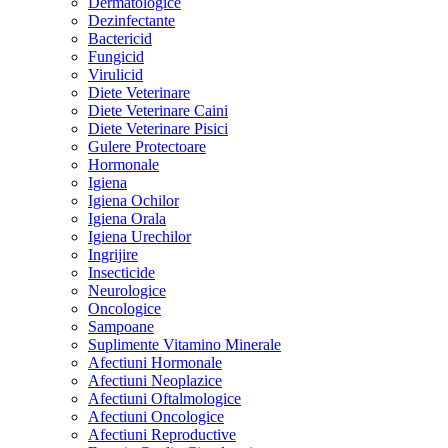
Dermatologice
Dezinfectante
Bactericid
Fungicid
Virulicid
Diete Veterinare
Diete Veterinare Caini
Diete Veterinare Pisici
Gulere Protectoare
Hormonale
Igiena
Igiena Ochilor
Igiena Orala
Igiena Urechilor
Ingrijire
Insecticide
Neurologice
Oncologice
Sampoane
Suplimente Vitamino Minerale
Afectiuni Hormonale
Afectiuni Neoplazice
Afectiuni Oftalmologice
Afectiuni Oncologice
Afectiuni Reproductive