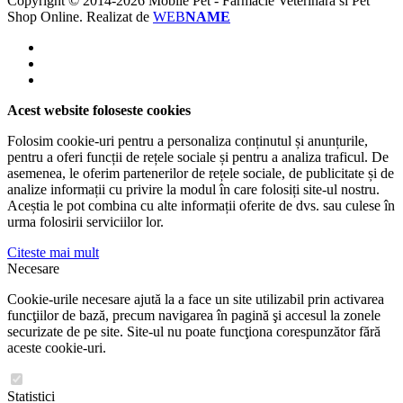
Copyright © 2014-2026 Mobile Pet - Farmacie Veterinara si Pet
Shop Online.
Realizat de
WEB
NAME
Acest website foloseste cookies
Folosim cookie-uri pentru a personaliza conținutul și anunțurile,
pentru a oferi funcții de rețele sociale și pentru a analiza traficul. De
asemenea, le oferim partenerilor de rețele sociale, de publicitate și de
analize informații cu privire la modul în care folosiți site-ul nostru.
Aceștia le pot combina cu alte informații oferite de dvs. sau culese în
urma folosirii serviciilor lor.
Citeste mai mult
Necesare
Cookie-urile necesare ajută la a face un site utilizabil prin activarea
funcţiilor de bază, precum navigarea în pagină şi accesul la zonele
securizate de pe site. Site-ul nu poate funcţiona corespunzător fără
aceste cookie-uri.
Statistici