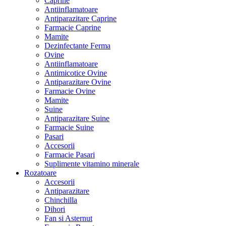
Caprine
Antiinflamatoare
Antiparazitare Caprine
Farmacie Caprine
Mamite
Dezinfectante Ferma
Ovine
Antiinflamatoare
Antimicotice Ovine
Antiparazitare Ovine
Farmacie Ovine
Mamite
Suine
Antiparazitare Suine
Farmacie Suine
Pasari
Accesorii
Farmacie Pasari
Suplimente vitamino minerale
Rozatoare
Accesorii
Antiparazitare
Chinchilla
Dihori
Fan si Asternut