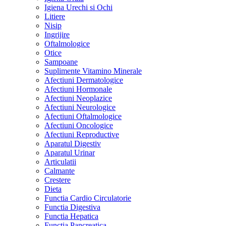
Igiena Urechi si Ochi
Litiere
Nisip
Ingrijire
Oftalmologice
Otice
Sampoane
Suplimente Vitamino Minerale
Afectiuni Dermatologice
Afectiuni Hormonale
Afectiuni Neoplazice
Afectiuni Neurologice
Afectiuni Oftalmologice
Afectiuni Oncologice
Afectiuni Reproductive
Aparatul Digestiv
Aparatul Urinar
Articulatii
Calmante
Crestere
Dieta
Functia Cardio Circulatorie
Functia Digestiva
Functia Hepatica
Functia Pancreatica