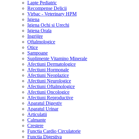
Lapte Pediatric
Recompense Delicii
Virbac - Veterinary HPM
Igiena
Igiena Ochi si Urechi
Igiena Orala
Ingrijire
Oftalmologice
Otice
Sampoane
Suplimente Vitamino Minerale
Afectiuni Dermatologice
Afectiuni Hormonale
Afectiuni Neoplazice
Afectiuni Neurologice
Afectiuni Oftalmologice
Afectiuni Oncologice
Afectiuni Reproductive
Aparatul Digestiv
Aparatul Urinar
Articulatii
Calmante
Crestere
Functia Cardio Circulatorie
Functia Digestiva