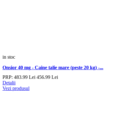
in stoc
Onsior 40 mg - Caine talie mare (peste 20 kg) -...
PRP:
483.
99
Lei
456.
99
Lei
Detalii
Vezi produsul