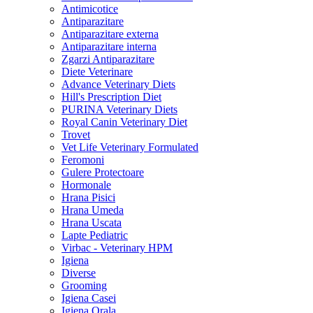
Antimicotice
Antiparazitare
Antiparazitare externa
Antiparazitare interna
Zgarzi Antiparazitare
Diete Veterinare
Advance Veterinary Diets
Hill's Prescription Diet
PURINA Veterinary Diets
Royal Canin Veterinary Diet
Trovet
Vet Life Veterinary Formulated
Feromoni
Gulere Protectoare
Hormonale
Hrana Pisici
Hrana Umeda
Hrana Uscata
Lapte Pediatric
Virbac - Veterinary HPM
Igiena
Diverse
Grooming
Igiena Casei
Igiena Orala