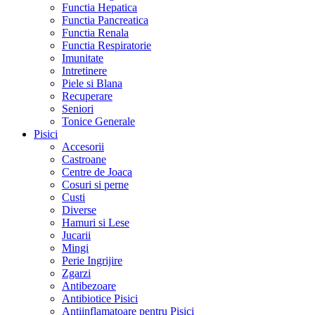
Functia Hepatica
Functia Pancreatica
Functia Renala
Functia Respiratorie
Imunitate
Intretinere
Piele si Blana
Recuperare
Seniori
Tonice Generale
Pisici
Accesorii
Castroane
Centre de Joaca
Cosuri si perne
Custi
Diverse
Hamuri si Lese
Jucarii
Mingi
Perie Ingrijire
Zgarzi
Antibezoare
Antibiotice Pisici
Antiinflamatoare pentru Pisici