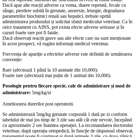
Dacă apar alte reacții adverse ca voma, diaree repetată, fecale cu
sânge, pierdere subită în greutate, anorexie, letargie, degradarea
parametrilor biochimici renali sau hepatici, trebuie oprită
administrarea produsului și solicitat sfatul medicului veterinar. Ca în
orice tratament cu AINS, pot exista efecte adverse serioase și în
cazuri foarte rare pot fi fatale.
Dacă observați reacții grave sau alte efecte care nu sunt menționate
în acest prospect, vă rugăm informați medicul veterinar.
Frecvența de apariție a efectelor adverse este definită de următoarea
convenție:
Rare (afectează 1 până la 10 animale din 10,000);
Foarte rare (afectează mai puțin de 1 animal din 10,000).
Posologie pentru fiecare specie, cale de administrare și mod de
administrare:
5mg/kg/zi
Ameliorarea durerilor post operatorii.
Se administrează 5mg/kg greutate corporală 1 dată pe zi conform
tabelului de mai jos timp de 3 zile sau atât cât este nevoie, începând
cu aproximativ 2 ore înaintea operației. La recomandarea doctorului
veterinar, după operația ortopedică, în funcție de răspunsul observat,
tratamentul poate fi continuat și după primele 3 zile, cu doza zilnică