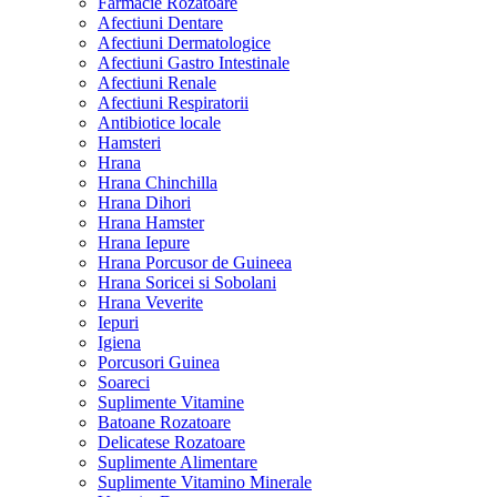
Farmacie Rozatoare
Afectiuni Dentare
Afectiuni Dermatologice
Afectiuni Gastro Intestinale
Afectiuni Renale
Afectiuni Respiratorii
Antibiotice locale
Hamsteri
Hrana
Hrana Chinchilla
Hrana Dihori
Hrana Hamster
Hrana Iepure
Hrana Porcusor de Guineea
Hrana Soricei si Sobolani
Hrana Veverite
Iepuri
Igiena
Porcusori Guinea
Soareci
Suplimente Vitamine
Batoane Rozatoare
Delicatese Rozatoare
Suplimente Alimentare
Suplimente Vitamino Minerale