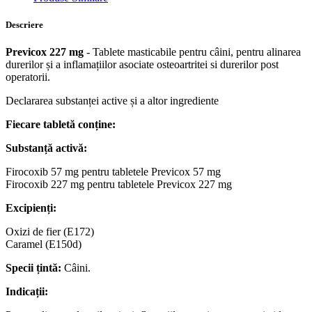
Descriere
Previcox 227 mg
- Tablete masticabile pentru câini, pentru alinarea
durerilor și a inflamațiilor asociate osteoartritei si durerilor post
operatorii.
Declararea substanței active și a altor ingrediente
Fiecare tabletă conține:
Substanță activă:
Firocoxib 57 mg pentru tabletele Previcox 57 mg
Firocoxib 227 mg pentru tabletele Previcox 227 mg
Excipienți:
Oxizi de fier (E172)
Caramel (E150d)
Specii țintă:
Câini.
Indicații: