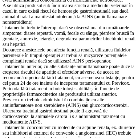
A se utiliza produsul sub îndrumarea strictă a medicului veterinar în
cazul în care există riscul de hemoragie gastrointestinală sau dacă
animalul tratat a manifestat intoleranță la AINS (antiinflamatoare
nonsteroidiene).
Tratamentul trebuie întrerupt dacă se observă una din următoarele
simptome: diaree repetată, vomă, fecale cu sânge, pierdere bruscă în
greutate, anorexie, letargie, degradarea parametrilor biochimici renali
sau hepatici.
Deoarece anestezicele pot afecta funcția renală, utilizarea fluidelor
parenterale în timpul operației ar trebui să micșoreze potențialele
complicații renale dacă se utilizează AINS peri-operator.
Tratamentul anterior, cu alte substanțe antiinflamatoare poate duce la
creșterea riscului de apariție al efectelor adverse, de aceea se
recomandă o perioadă fără tratament, cu asemenea substanțe, pentru
cel puțin 24 de ore înainte de începerea tratamentului cu Previcox.
Perioada fără tratament trebuie totuși stabilită și în funcție de
proprietățile farmacocinetice ale produsului utilizat anterior.
Previcox nu trebuie administrat în combinație cu alte
antiinflamatoare non-steroidiene (AINS) sau glucocorticosteroizi.
Ulcerarea tractului gastrointestinal poate fi agravată de
corticosteroizi la animalele cărora li s-a administrat tratament cu
medicamente AINS.
Tratamentul concomitent cu molecule cu acțiune renală, ex. diuretice
sau inhibitori ai enzimei de conversie a angiotensinei (IEC) trebuie