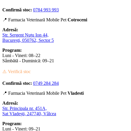
Confirmă stoc:
0784 993 993
📍 Farmacia Veterinară Mobile Pet
Cotroceni
Adresă:
Str. Sergent Nuțu Ion 44,
București, 050762, Sector 5
Program:
Luni - Vineri: 08–22
Sâmbătă - Duminică: 09–21
⚠️ Verifică stoc
Confirmă stoc:
0749 284 284
📍 Farmacia Veterinară Mobile Pet
Vladesti
Adresă:
Str. Principala nr. 451A,
Sat Vladești, 247740, Vâlcea
Program:
Luni - Vineri: 09–21