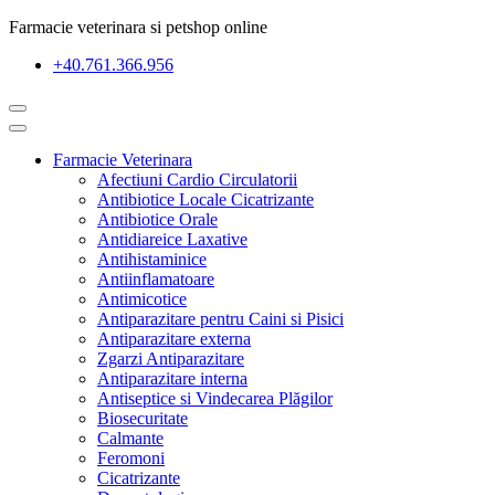
Farmacie veterinara si petshop online
+40.761.366.956
Farmacie Veterinara
Afectiuni Cardio Circulatorii
Antibiotice Locale Cicatrizante
Antibiotice Orale
Antidiareice Laxative
Antihistaminice
Antiinflamatoare
Antimicotice
Antiparazitare pentru Caini si Pisici
Antiparazitare externa
Zgarzi Antiparazitare
Antiparazitare interna
Antiseptice si Vindecarea Plăgilor
Biosecuritate
Calmante
Feromoni
Cicatrizante