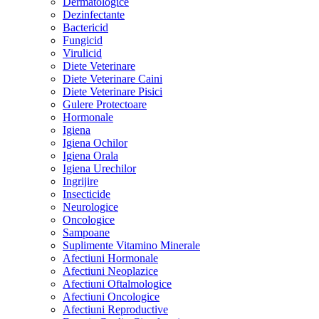
Dermatologice
Dezinfectante
Bactericid
Fungicid
Virulicid
Diete Veterinare
Diete Veterinare Caini
Diete Veterinare Pisici
Gulere Protectoare
Hormonale
Igiena
Igiena Ochilor
Igiena Orala
Igiena Urechilor
Ingrijire
Insecticide
Neurologice
Oncologice
Sampoane
Suplimente Vitamino Minerale
Afectiuni Hormonale
Afectiuni Neoplazice
Afectiuni Oftalmologice
Afectiuni Oncologice
Afectiuni Reproductive