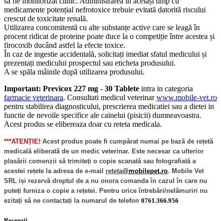
să fie monitorizat clinic. Administrarea în același timp cu
medicamente potențial nefrotoxice trebuie evitată datorită riscului
crescut de toxicitate renală.
Utilizarea concomitentă cu alte substanțe active care se leagă în
procent ridicat de proteine poate duce la o competiție între acestea și
firocoxib ducând astfel la efecte toxice.
În caz de ingestie accidentală, solicitați imediat sfatul medicului și
prezentați medicului prospectul sau eticheta produsului.
A se spăla mâinile după utilizarea produsului.
Important: Previcox 227 mg - 30 Tablete
intra in categoria
farmacie veterinara
. Consultati medicul veterinar
www.mobile-vet.ro
pentru stabilirea diagnosticului, prescrierea medicatiei sau a dietei in
functie de nevoile specifice ale cainelui (pisicii) dumneavoastra.
Acest produs se elibereaza doar cu reteta medicala.
***ATENȚIE!
Acest produs poate fi cumpărat numai pe bază de rețetă
medicală eliberată de un medic veterinar. Este necesar ca ulterior
plasării comenzii să trimiteți o copie scanată sau fotografiată a
acestei rețete la adresa de e-mail
reteta
@mobilepet.ro
. Mobile Vet
SRL iși rezervă dreptul de a nu onora comanda în cazul în care nu
puteți furniza o copie a rețetei. Pentru orice întrebări/nelămuriri nu
ezitați să ne contactați la numarul de telefon
0761.366.956
Recenzii