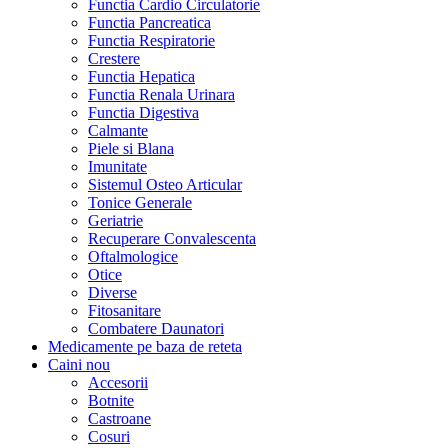
Functia Cardio Circulatorie
Functia Pancreatica
Functia Respiratorie
Crestere
Functia Hepatica
Functia Renala Urinara
Functia Digestiva
Calmante
Piele si Blana
Imunitate
Sistemul Osteo Articular
Tonice Generale
Geriatrie
Recuperare Convalescenta
Oftalmologice
Otice
Diverse
Fitosanitare
Combatere Daunatori
Medicamente pe baza de reteta
Caini
nou
Accesorii
Botnite
Castroane
Cosuri