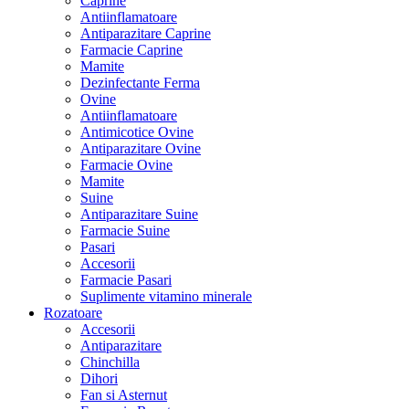
Caprine
Antiinflamatoare
Antiparazitare Caprine
Farmacie Caprine
Mamite
Dezinfectante Ferma
Ovine
Antiinflamatoare
Antimicotice Ovine
Antiparazitare Ovine
Farmacie Ovine
Mamite
Suine
Antiparazitare Suine
Farmacie Suine
Pasari
Accesorii
Farmacie Pasari
Suplimente vitamino minerale
Rozatoare
Accesorii
Antiparazitare
Chinchilla
Dihori
Fan si Asternut