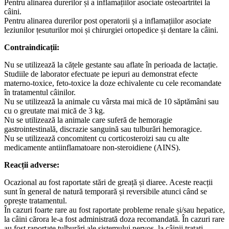
Pentru alinarea durerilor și a inflamațiilor asociate osteoartritei la
câini.
Pentru alinarea durerilor post operatorii și a inflamațiilor asociate
leziunilor țesuturilor moi și chirurgiei ortopedice și dentare la câini.
Contraindicații:
Nu se utilizează la cățele gestante sau aflate în perioada de lactație.
Studiile de laborator efectuate pe iepuri au demonstrat efecte
materno-toxice, feto-toxice la doze echivalente cu cele recomandate
în tratamentul câinilor.
Nu se utilizează la animale cu vârsta mai mică de 10 săptămâni sau
cu o greutate mai mică de 3 kg.
Nu se utilizează la animale care suferă de hemoragie
gastrointestinală, discrazie sanguină sau tulburări hemoragice.
Nu se utilizează concomitent cu corticosteroizi sau cu alte
medicamente antiinflamatoare non-steroidiene (AINS).
Reacții adverse:
Ocazional au fost raportate stări de greață și diaree. Aceste reacții
sunt în general de natură temporară și reversibile atunci când se
oprește tratamentul.
În cazuri foarte rare au fost raportate probleme renale și/sau hepatice,
la câini cărora le-a fost administrată doza recomandată. În cazuri rare
au fost raportate tulburări ale sistemului nervos, la câinii tratați.