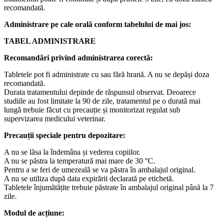
recomandată.
Administrare pe cale orală conform tabelului de mai jos:
TABEL ADMINISTRARE
Recomandări privind administrarea corectă:
Tabletele pot fi administrate cu sau fără hrană. A nu se depăși doza
recomandată.
Durata tratamentului depinde de răspunsul observat. Deoarece
studiile au fost limitate la 90 de zile, tratamentul pe o durată mai
lungă trebuie făcut cu precauție și monitorizat regulat sub
supervizarea medicului veterinar.
Precauții speciale pentru depozitare:
A nu se lăsa la îndemâna și vederea copiilor.
A nu se păstra la temperatură mai mare de 30 °C.
Pentru a se feri de umezeală se va păstra în ambalajul original.
A nu se utiliza după data expirării declarată pe etichetă.
Tabletele înjumătățite trebuie păstrate în ambalajul original până la 7
zile.
Modul de acțiune: