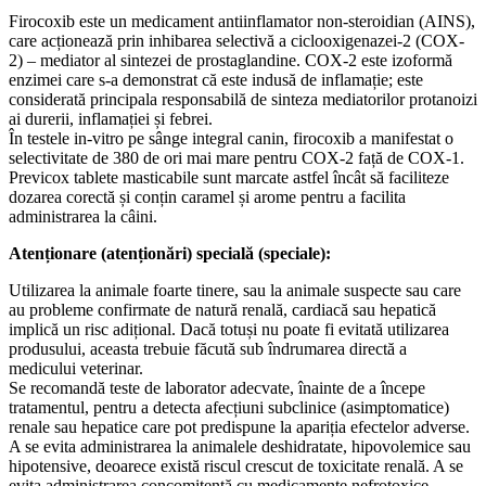
Firocoxib este un medicament antiinflamator non-steroidian (AINS),
care acționează prin inhibarea selectivă a ciclooxigenazei-2 (COX-
2) – mediator al sintezei de prostaglandine. COX-2 este izoformă
enzimei care s-a demonstrat că este indusă de inflamație; este
considerată principala responsabilă de sinteza mediatorilor protanoizi
ai durerii, inflamației și febrei.
În testele in-vitro pe sânge integral canin, firocoxib a manifestat o
selectivitate de 380 de ori mai mare pentru COX-2 față de COX-1.
Previcox tablete masticabile sunt marcate astfel încât să faciliteze
dozarea corectă și conțin caramel și arome pentru a facilita
administrarea la câini.
Atenționare (atenționări) specială (speciale):
Utilizarea la animale foarte tinere, sau la animale suspecte sau care
au probleme confirmate de natură renală, cardiacă sau hepatică
implică un risc adițional. Dacă totuși nu poate fi evitată utilizarea
produsului, aceasta trebuie făcută sub îndrumarea directă a
medicului veterinar.
Se recomandă teste de laborator adecvate, înainte de a începe
tratamentul, pentru a detecta afecțiuni subclinice (asimptomatice)
renale sau hepatice care pot predispune la apariția efectelor adverse.
A se evita administrarea la animalele deshidratate, hipovolemice sau
hipotensive, deoarece există riscul crescut de toxicitate renală. A se
evita administrarea concomitentă cu medicamente nefrotoxice.