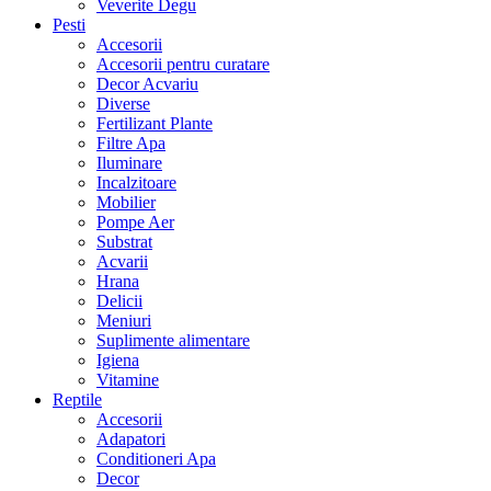
Veverite Degu
Pesti
Accesorii
Accesorii pentru curatare
Decor Acvariu
Diverse
Fertilizant Plante
Filtre Apa
Iluminare
Incalzitoare
Mobilier
Pompe Aer
Substrat
Acvarii
Hrana
Delicii
Meniuri
Suplimente alimentare
Igiena
Vitamine
Reptile
Accesorii
Adapatori
Conditioneri Apa
Decor