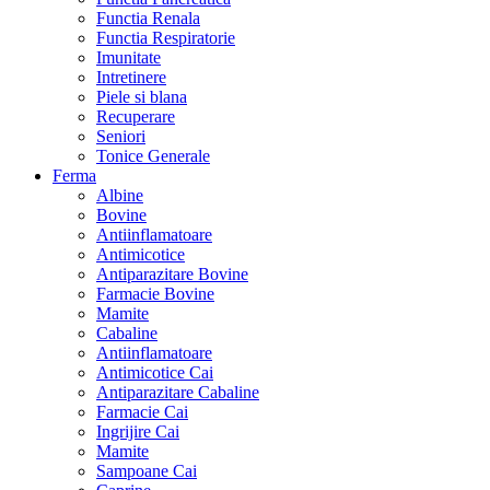
Functia Renala
Functia Respiratorie
Imunitate
Intretinere
Piele si blana
Recuperare
Seniori
Tonice Generale
Ferma
Albine
Bovine
Antiinflamatoare
Antimicotice
Antiparazitare Bovine
Farmacie Bovine
Mamite
Cabaline
Antiinflamatoare
Antimicotice Cai
Antiparazitare Cabaline
Farmacie Cai
Ingrijire Cai
Mamite
Sampoane Cai