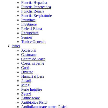
Functia Hepatica
Functia Pancreatica
Functia Renala
Functia Respiratorie
Imunitate
Intretinere
Piele si Blana
Recuperare
Seniori
Tonice Generale
Pisici
Accesorii
Castroane
Centre de Joaca
Cosuri si perne
Custi
Diverse
Hamuri si Lese
Jucarii
Mingi
Perie Ingrijire
Zgarzi
Antibezoare
Antibiotice Pisici
Antiinflamatoare pentru Pisici