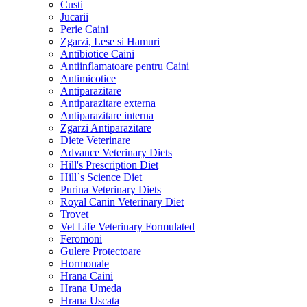
Custi
Jucarii
Perie Caini
Zgarzi, Lese si Hamuri
Antibiotice Caini
Antiinflamatoare pentru Caini
Antimicotice
Antiparazitare
Antiparazitare externa
Antiparazitare interna
Zgarzi Antiparazitare
Diete Veterinare
Advance Veterinary Diets
Hill's Prescription Diet
Hill`s Science Diet
Purina Veterinary Diets
Royal Canin Veterinary Diet
Trovet
Vet Life Veterinary Formulated
Feromoni
Gulere Protectoare
Hormonale
Hrana Caini
Hrana Umeda
Hrana Uscata