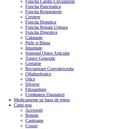
Functia Cardio Circulatorie
Functia Pancreatica
Functia Respiratorie
Crestere
Functia Hepatica
Functia Renala Urinara
Functia Digestiva
Calmante
Piele si Blana
Imunitate
Sistemul Osteo Articular
Tonice Generale
Geriatrie
Recuperare Convalescenta
Oftalmologice
Otice
Diverse
Fitosanitare
Combatere Daunatori
Medicamente pe baza de reteta
Caini
nou
Accesorii
Botnite
Castroane
Cosuri