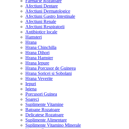
Farmacie Rozatoare
Afectiuni Dentare
Afectiuni Dermatologice
Afectiuni Gastro Intestinale
Afectiuni Renale
Afectiuni Respiratorii
Antibiotice locale
Hamsteri
Hrana
Hrana Chinchilla
Hrana Dihori
Hrana Hamster
Hrana Iepure
Hrana Porcusor de Guineea
Hrana Soricei si Sobolani
Hrana Veverite
Iepuri
Igiena
Porcusori Guinea
Soareci
Suplimente Vitamine
Batoane Rozatoare
Delicatese Rozatoare
Suplimente Alimentare
Suplimente Vitamino Minerale