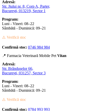
Adresă:
Str. Jiului nr. 8, Corp A, Parter,
București, 013219, Sector 1
Program:
Luni - Vineri: 08–22
Sâmbătă - Duminică: 09–21
⚠️ Verifică stoc
Confirmă stoc:
0746 984 984
📍 Farmacia Veterinară Mobile Pet
Vitan
Adresă:
Str. Brânduşelor 66,
București, 031257, Sector 3
Program:
Luni - Vineri: 08–22
Sâmbătă - Duminică: 09–21
⚠️ Verifică stoc
Confirmă stoc:
0784 993 993