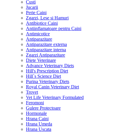
Custi
Jucarii
Perie Caini
Zgarzi, Lese si Hamuri
Antibiotice Caini
Antiinflamatoare pentru Caini
Antimicotice
Antiparazitare
Antiparazitare externa
Antiparazitare interna
Zgarzi Antiparazitare
Diete Veterinare
Advance Veterinary Diets
Hill's Prescription Diet
Hill`s Science Diet
Purina Veterinary Diets
Royal Canin Veterinary Diet
Trovet
Vet Life Veterinary Formulated
Feromoni
Gulere Protectoare
Hormonale
Hrana Caini
Hrana Umeda
Hrana Uscata