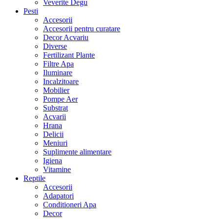
Veverite Degu
Pesti
Accesorii
Accesorii pentru curatare
Decor Acvariu
Diverse
Fertilizant Plante
Filtre Apa
Iluminare
Incalzitoare
Mobilier
Pompe Aer
Substrat
Acvarii
Hrana
Delicii
Meniuri
Suplimente alimentare
Igiena
Vitamine
Reptile
Accesorii
Adapatori
Conditioneri Apa
Decor