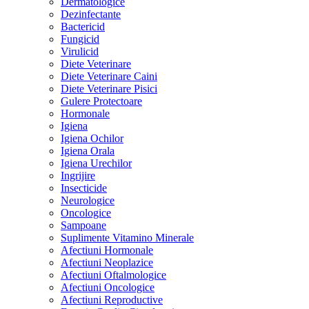
Dermatologice
Dezinfectante
Bactericid
Fungicid
Virulicid
Diete Veterinare
Diete Veterinare Caini
Diete Veterinare Pisici
Gulere Protectoare
Hormonale
Igiena
Igiena Ochilor
Igiena Orala
Igiena Urechilor
Ingrijire
Insecticide
Neurologice
Oncologice
Sampoane
Suplimente Vitamino Minerale
Afectiuni Hormonale
Afectiuni Neoplazice
Afectiuni Oftalmologice
Afectiuni Oncologice
Afectiuni Reproductive