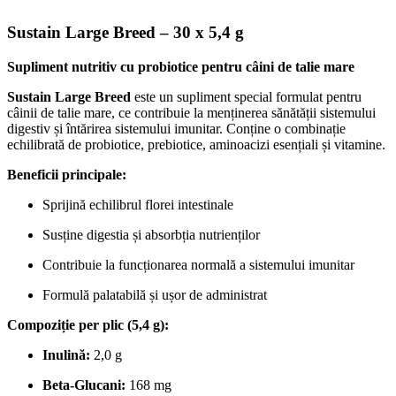
Sustain Large Breed – 30 x 5,4 g
Supliment nutritiv cu probiotice pentru câini de talie mare
Sustain Large Breed
este un supliment special formulat pentru
câinii de talie mare, ce contribuie la menținerea sănătății sistemului
digestiv și întărirea sistemului imunitar. Conține o combinație
echilibrată de probiotice, prebiotice, aminoacizi esențiali și vitamine.
Beneficii principale:
Sprijină echilibrul florei intestinale
Susține digestia și absorbția nutrienților
Contribuie la funcționarea normală a sistemului imunitar
Formulă palatabilă și ușor de administrat
Compoziție per plic (5,4 g):
Inulină:
2,0 g
Beta-Glucani:
168 mg