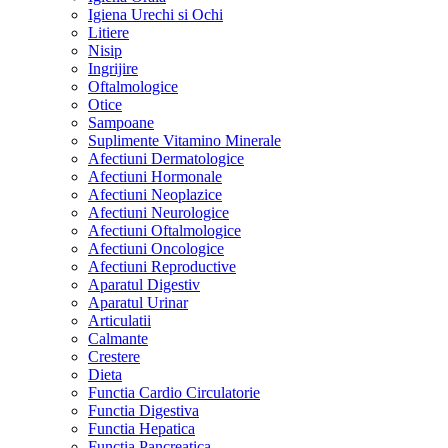
Igiena Urechi si Ochi
Litiere
Nisip
Ingrijire
Oftalmologice
Otice
Sampoane
Suplimente Vitamino Minerale
Afectiuni Dermatologice
Afectiuni Hormonale
Afectiuni Neoplazice
Afectiuni Neurologice
Afectiuni Oftalmologice
Afectiuni Oncologice
Afectiuni Reproductive
Aparatul Digestiv
Aparatul Urinar
Articulatii
Calmante
Crestere
Dieta
Functia Cardio Circulatorie
Functia Digestiva
Functia Hepatica
Functia Pancreatica