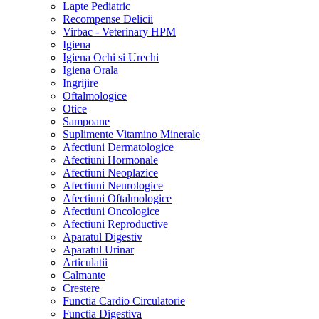
Lapte Pediatric
Recompense Delicii
Virbac - Veterinary HPM
Igiena
Igiena Ochi si Urechi
Igiena Orala
Ingrijire
Oftalmologice
Otice
Sampoane
Suplimente Vitamino Minerale
Afectiuni Dermatologice
Afectiuni Hormonale
Afectiuni Neoplazice
Afectiuni Neurologice
Afectiuni Oftalmologice
Afectiuni Oncologice
Afectiuni Reproductive
Aparatul Digestiv
Aparatul Urinar
Articulatii
Calmante
Crestere
Functia Cardio Circulatorie
Functia Digestiva