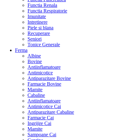
Functia Renala
Functia Respiratorie
Imunitate
Intretinere
Piele si blana
Recuperare
Seniori
Tonice Generale
Ferma
Albine
Bovine
Antiinflamatoare
Antimicotice
Antiparazitare Bovine
Farmacie Bovine
Mamite
Cabaline
Antiinflamatoare
Antimicotice Cai
Antiparazitare Cabaline
Farmacie Cai
Ingrijire Cai
Mamite
Sampoane Cai