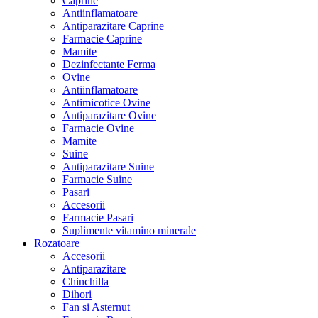
Caprine
Antiinflamatoare
Antiparazitare Caprine
Farmacie Caprine
Mamite
Dezinfectante Ferma
Ovine
Antiinflamatoare
Antimicotice Ovine
Antiparazitare Ovine
Farmacie Ovine
Mamite
Suine
Antiparazitare Suine
Farmacie Suine
Pasari
Accesorii
Farmacie Pasari
Suplimente vitamino minerale
Rozatoare
Accesorii
Antiparazitare
Chinchilla
Dihori
Fan si Asternut