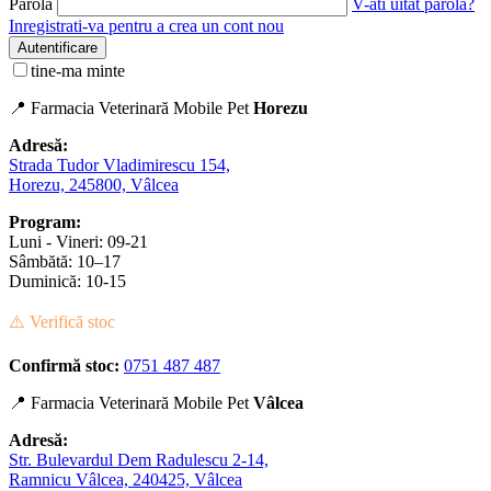
Parola
V-ati uitat parola?
Inregistrati-va pentru a crea un cont nou
Autentificare
tine-ma minte
📍 Farmacia Veterinară Mobile Pet
Horezu
Adresă:
Strada Tudor Vladimirescu 154,
Horezu, 245800, Vâlcea
Program:
Luni - Vineri: 09-21
Sâmbătă: 10–17
Duminică: 10-15
⚠️ Verifică stoc
Confirmă stoc:
0751 487 487
📍 Farmacia Veterinară Mobile Pet
Vâlcea
Adresă:
Str. Bulevardul Dem Radulescu 2-14,
Ramnicu Vâlcea, 240425, Vâlcea