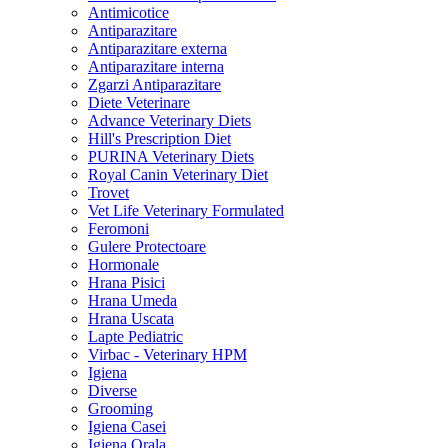
Antimicotice
Antiparazitare
Antiparazitare externa
Antiparazitare interna
Zgarzi Antiparazitare
Diete Veterinare
Advance Veterinary Diets
Hill's Prescription Diet
PURINA Veterinary Diets
Royal Canin Veterinary Diet
Trovet
Vet Life Veterinary Formulated
Feromoni
Gulere Protectoare
Hormonale
Hrana Pisici
Hrana Umeda
Hrana Uscata
Lapte Pediatric
Virbac - Veterinary HPM
Igiena
Diverse
Grooming
Igiena Casei
Igiena Orala