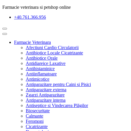
Farmacie veterinara si petshop online
+40.761.366.956
Farmacie Veterinara
Afectiuni Cardio Circulatorii
Antibiotice Locale Cicatrizante
Antibiotice Orale
Antidiareice Laxative
Antihistaminice
Antiinflamatoare
Antimicotice
Antiparazitare pentru Caini si Pisici
Antiparazitare externa
Zgarzi Antiparazitare
Antiparazitare interna
Antiseptice si Vindecarea Plăgilor
Biosecuritate
Calmante
Feromoni
Cicatrizante