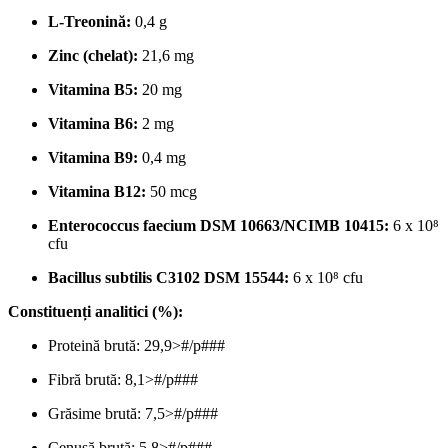
L-Treonină:
0,4 g
Zinc (chelat):
21,6 mg
Vitamina B5:
20 mg
Vitamina B6:
2 mg
Vitamina B9:
0,4 mg
Vitamina B12:
50 mcg
Enterococcus faecium DSM 10663/NCIMB 10415:
6 x 10⁸
cfu
Bacillus subtilis C3102 DSM 15544:
6 x 10⁸ cfu
Constituenți analitici (%):
Proteină brută: 29,9>#/p###
Fibră brută: 8,1>#/p###
Grăsime brută: 7,5>#/p###
Cenușă brută: 5,8>#/p###