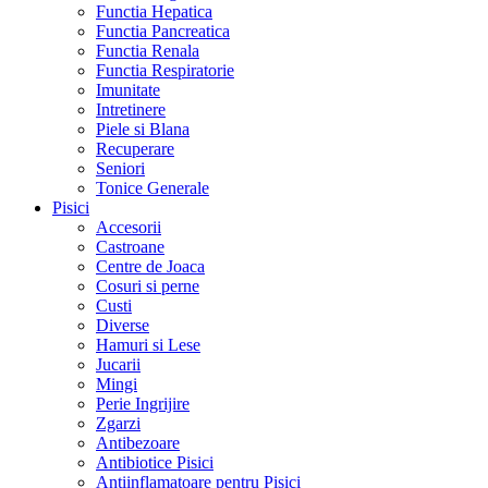
Functia Hepatica
Functia Pancreatica
Functia Renala
Functia Respiratorie
Imunitate
Intretinere
Piele si Blana
Recuperare
Seniori
Tonice Generale
Pisici
Accesorii
Castroane
Centre de Joaca
Cosuri si perne
Custi
Diverse
Hamuri si Lese
Jucarii
Mingi
Perie Ingrijire
Zgarzi
Antibezoare
Antibiotice Pisici
Antiinflamatoare pentru Pisici